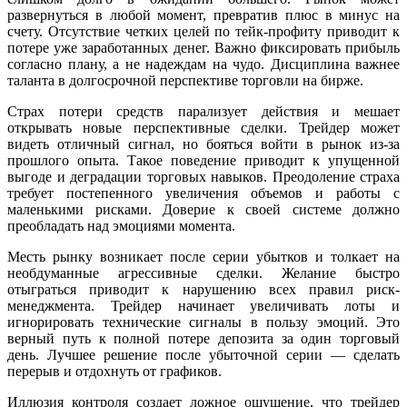
развернуться в любой момент, превратив плюс в минус на
счету. Отсутствие четких целей по тейк-профиту приводит к
потере уже заработанных денег. Важно фиксировать прибыль
согласно плану, а не надеждам на чудо. Дисциплина важнее
таланта в долгосрочной перспективе торговли на бирже.
Страх потери средств парализует действия и мешает
открывать новые перспективные сделки. Трейдер может
видеть отличный сигнал, но бояться войти в рынок из-за
прошлого опыта. Такое поведение приводит к упущенной
выгоде и деградации торговых навыков. Преодоление страха
требует постепенного увеличения объемов и работы с
маленькими рисками. Доверие к своей системе должно
преобладать над эмоциями момента.
Месть рынку возникает после серии убытков и толкает на
необдуманные агрессивные сделки. Желание быстро
отыграться приводит к нарушению всех правил риск-
менеджмента. Трейдер начинает увеличивать лоты и
игнорировать технические сигналы в пользу эмоций. Это
верный путь к полной потере депозита за один торговый
день. Лучшее решение после убыточной серии — сделать
перерыв и отдохнуть от графиков.
Иллюзия контроля создает ложное ощущение, что трейдер