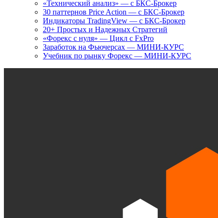
«Технический анализ» — с БКС-Брокер
30 паттернов Price Action — с БКС-Брокер
Индикаторы TradingView — с БКС-Брокер
20+ Простых и Надежных Стратегий
«Форекс с нуля» — Цикл с FxPro
Заработок на Фьючерсах — МИНИ-КУРС
Учебник по рынку Форекс — МИНИ-КУРС