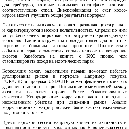
для трейдеров, которые понимают специфику экономик
соответствующих стран. Диверсификация за счет кросс-
курсов может улучшить общие результаты портфеля.
Экзотические пары включают валюты развивающихся рынков
и характеризуются высокой волатильностью. Спреды по ним
могут быть очень широкими, что затрудняет краткосрочную
торговлю. Такие инструменты подходят только для опытных
игроков с большим запасом прочности. Политические
события в странах эмитентах сильно влияют на котировки
экзотов. Заработать на крипте с БКС проще, чем
стабилизировать доход на экзотических парах.
Корреляция между валютными парами помогает избегать
дублирования рисков в портфеле. Например, покупка
EUR/USD и продажа USD/CHF может фактически означать
удвоение ставки на евро. Понимание взаимосвязей между
активами позволяет строить более сбалансированные
стратегии. Игнорирование корреляции часто приводит к
неожиданным убыткам при движении рынка. Анализ
корреляционных матриц должен быть частью ежедневной
подготовки к торгам.
Время торговой сессии напрямую влияет на активность и
волатильность конкретных валютных пар. Европейская сессия