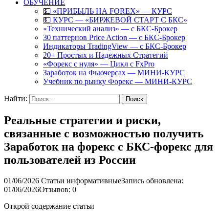
ОБУЧЕНИЕ
💵 «ПРИБЫЛЬ НА FOREX» — КУРС
💵 КУРС — «БИРЖЕВОЙ СТАРТ С БКС»
«Технический анализ» — с БКС-Брокер
30 паттернов Price Action — с БКС-Брокер
Индикаторы TradingView — с БКС-Брокер
20+ Простых и Надежных Стратегий
«Форекс с нуля» — Цикл с FxPro
Заработок на Фьючерсах — МИНИ-КУРС
Учебник по рынку Форекс — МИНИ-КУРС
Найти:
Реальные стратегии и риски,
связанные с возможностью получить
Заработок на форекс с БКС-форекс для
пользователей из России
01/06/2026
Статьи информативные
Запись обновлена:
01/06/2026
Отзывов: 0
Открой содержание статьи