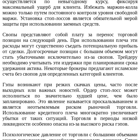
осуществляется по невыгодному курсу, фиксируя
максимальный ущерб для клиента. Избежать маржин-колла
можно только путем постоянного контроля уровня свободной
маржи. Установка стоп-лоссов является обязательной мерой
защиты при использовании заемных средств.
Свопы представляют собой плату за перенос торговой
позиции на следующий день. При использовании плеча эти
расходы могут существенно съедать потенциальную прибыль
от сделки. Долгосрочные позиции с большим объемом могут
стать убыточными исключительно из-за свопов. Трейдеру
необходимо учитывать эти издержки при планировании срока
удержания актива. Некоторые брокеры предлагают исламские
счета без свопов для определенных категорий клиентов.
Гэпы возникают при резких скачках цены, часто после
выходных или важных новостей. Ордер стоп-лосс может
исполниться по значительно худшей цене, чем было
запланировано. Это явление называется проскальзыванием и
является неотъемлемым риском рыночной торговли.
Использование кредитного плеча многократно увеличивает
убытки от таких ситуаций. Торговля в периоды низкой
ликвидности особенно опасна из-за высокого риска гэпов.
Психологическое давление от торговли с большими объемами