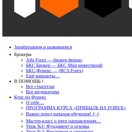
Зарабатываем и развиваемся
Брокеры
Alfa Forex — брокер форекс
БКС Брокер — БКС Мир инвестиций
БКС-Форекс — (BCS-Forex)
Ещё варианты…
В ПОМОЩЬ !
Все стратегии
Все индикаторы
Курс по Форекс
О себе…
ПРОГРАММА КУРСА «ПРИБЫЛЬ НА FOREX»
Важно перед началом обучения! ⚡ ⚡
Мастер-класс о пяти направлениях…
Урок №1: Фундамент и основы
Урок №2: Внедрение и стратегии