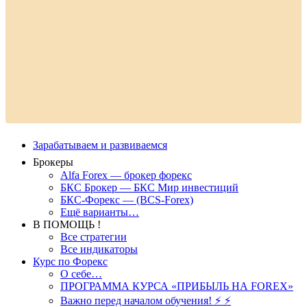
Зарабатываем и развиваемся
Брокеры
Alfa Forex — брокер форекс
БКС Брокер — БКС Мир инвестиций
БКС-Форекс — (BCS-Forex)
Ещё варианты…
В ПОМОЩЬ !
Все стратегии
Все индикаторы
Курс по Форекс
О себе…
ПРОГРАММА КУРСА «ПРИБЫЛЬ НА FOREX»
Важно перед началом обучения! ⚡ ⚡