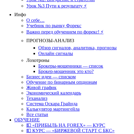
Урок №3 Пути к результату ⚡️
Инфо
О себе…
Учебник по рынку Форекс
Важно перед обучением по форекс! ⚡
ПРОГНОЗЫ-АНАЛИЗ
Обзор сигналов, аналитика, прогнозы
Онлайн сигналы
Лохотроны
Брокеры-мошенники — список
Брокер-мошенник это кто?
Бизнес идеи — списком
Обучение по бинарным опционам
Живой график
Экономический календарь
Теханализ
Система Оскара Грайнда
Калькулятор мартингейла
Все статьи
ОБУЧЕНИЕ
💵 «ПРИБЫЛЬ НА FOREX» — КУРС
💵 КУРС — «БИРЖЕВОЙ СТАРТ С БКС»