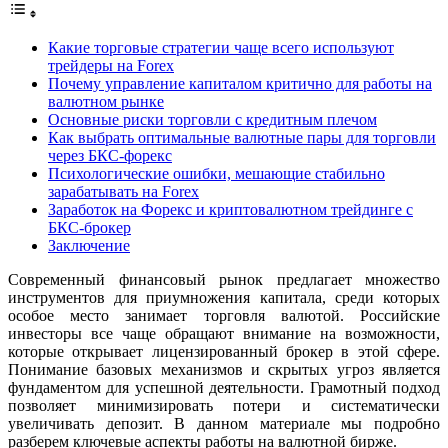
Какие торговые стратегии чаще всего используют
трейдеры на Forex
Почему управление капиталом критично для работы на
валютном рынке
Основные риски торговли с кредитным плечом
Как выбрать оптимальные валютные пары для торговли
через БКС-форекс
Психологические ошибки, мешающие стабильно
зарабатывать на Forex
Заработок на Форекс и криптовалютном трейдинге с
БКС-брокер
Заключение
Современный финансовый рынок предлагает множество
инструментов для приумножения капитала, среди которых
особое место занимает торговля валютой. Российские
инвесторы все чаще обращают внимание на возможности,
которые открывает лицензированный брокер в этой сфере.
Понимание базовых механизмов и скрытых угроз является
фундаментом для успешной деятельности. Грамотный подход
позволяет минимизировать потери и систематически
увеличивать депозит. В данном материале мы подробно
разберем ключевые аспекты работы на валютной бирже.