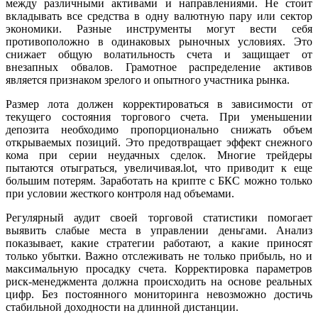
между различными активами и направлениями. Не стоит
вкладывать все средства в одну валютную пару или сектор
экономики. Разные инструменты могут вести себя
противоположно в одинаковых рыночных условиях. Это
снижает общую волатильность счета и защищает от
внезапных обвалов. Грамотное распределение активов
является признаком зрелого и опытного участника рынка.
Размер лота должен корректироваться в зависимости от
текущего состояния торгового счета. При уменьшении
депозита необходимо пропорционально снижать объем
открываемых позиций. Это предотвращает эффект снежного
кома при серии неудачных сделок. Многие трейдеры
пытаются отыграться, увеличивая.lot, что приводит к еще
большим потерям. Заработать на крипте с БКС можно только
при условии жесткого контроля над объемами.
Регулярный аудит своей торговой статистики помогает
выявить слабые места в управлении деньгами. Анализ
показывает, какие стратегии работают, а какие приносят
только убытки. Важно отслеживать не только прибыль, но и
максимальную просадку счета. Корректировка параметров
риск-менеджмента должна происходить на основе реальных
цифр. Без постоянного мониторинга невозможно достичь
стабильной доходности на длинной дистанции.