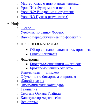
Мастер-класс о пяти направлениях…
Урок №1: Фундамент и основы
Урок №2: Внедрение и стратегии
Урок №3 Пути к результату ⚡️
Инфо
О себе…
Учебник по рынку Форекс
Важно перед обучением по форекс! ⚡
ПРОГНОЗЫ-АНАЛИЗ
Обзор сигналов, аналитика, прогнозы
Онлайн сигналы
Лохотроны
Брокеры-мошенники — список
Брокер-мошенник это кто?
Бизнес идеи — списком
Обучение по бинарным опционам
Живой график
Экономический календарь
Теханализ
Система Оскара Грайнда
Калькулятор мартингейла
Все статьи