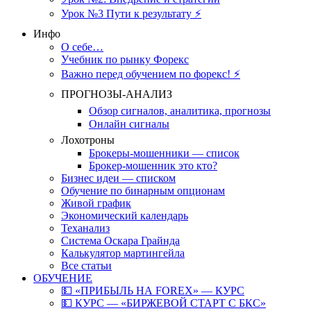
Урок №3 Пути к результату ⚡️
Инфо
О себе…
Учебник по рынку Форекс
Важно перед обучением по форекс! ⚡
ПРОГНОЗЫ-АНАЛИЗ
Обзор сигналов, аналитика, прогнозы
Онлайн сигналы
Лохотроны
Брокеры-мошенники — список
Брокер-мошенник это кто?
Бизнес идеи — списком
Обучение по бинарным опционам
Живой график
Экономический календарь
Теханализ
Система Оскара Грайнда
Калькулятор мартингейла
Все статьи
ОБУЧЕНИЕ
💵 «ПРИБЫЛЬ НА FOREX» — КУРС
💵 КУРС — «БИРЖЕВОЙ СТАРТ С БКС»