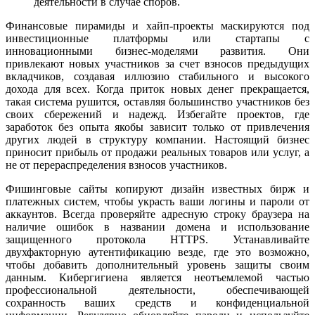
деятельности в случае споров.
Финансовые пирамиды и хайп-проекты маскируются под
инвестиционные платформы или стартапы с
инновационными бизнес-моделями развития. Они
привлекают новых участников за счет взносов предыдущих
вкладчиков, создавая иллюзию стабильного и высокого
дохода для всех. Когда приток новых денег прекращается,
такая система рушится, оставляя большинство участников без
своих сбережений и надежд. Избегайте проектов, где
заработок без опыта якобы зависит только от привлечения
других людей в структуру компании. Настоящий бизнес
приносит прибыль от продажи реальных товаров или услуг, а
не от перераспределения взносов участников.
Фишинговые сайты копируют дизайн известных бирж и
платежных систем, чтобы украсть ваши логины и пароли от
аккаунтов. Всегда проверяйте адресную строку браузера на
наличие ошибок в названии домена и использование
защищенного протокола HTTPS. Устанавливайте
двухфакторную аутентификацию везде, где это возможно,
чтобы добавить дополнительный уровень защиты своим
данным. Кибергигиена является неотъемлемой частью
профессиональной деятельности, обеспечивающей
сохранность ваших средств и конфиденциальной