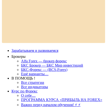
Зарабатываем и развиваемся
Брокеры
Alfa Forex — брокер форекс
БКС Брокер — БКС Мир инвестиций
БКС-Форекс — (BCS-Forex)
Ещё варианты…
В ПОМОЩЬ !
Все стратегии
Все индикаторы
Курс по Форекс
О себе…
ПРОГРАММА КУРСА «ПРИБЫЛЬ НА FOREX»
Важно перед началом обучения! ⚡ ⚡