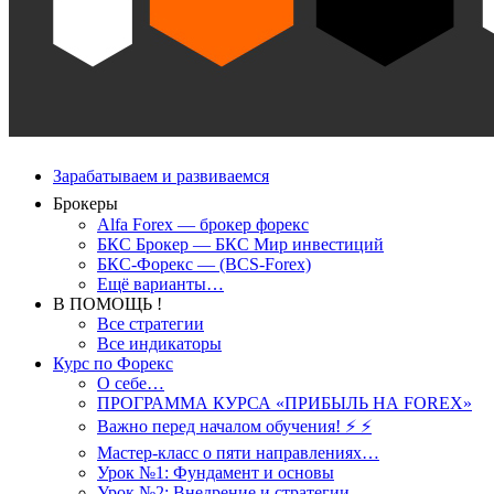
Зарабатываем и развиваемся
Брокеры
Alfa Forex — брокер форекс
БКС Брокер — БКС Мир инвестиций
БКС-Форекс — (BCS-Forex)
Ещё варианты…
В ПОМОЩЬ !
Все стратегии
Все индикаторы
Курс по Форекс
О себе…
ПРОГРАММА КУРСА «ПРИБЫЛЬ НА FOREX»
Важно перед началом обучения! ⚡ ⚡
Мастер-класс о пяти направлениях…
Урок №1: Фундамент и основы
Урок №2: Внедрение и стратегии