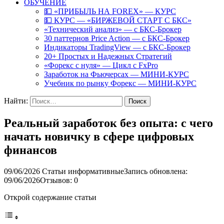
ОБУЧЕНИЕ
💵 «ПРИБЫЛЬ НА FOREX» — КУРС
💵 КУРС — «БИРЖЕВОЙ СТАРТ С БКС»
«Технический анализ» — с БКС-Брокер
30 паттернов Price Action — с БКС-Брокер
Индикаторы TradingView — с БКС-Брокер
20+ Простых и Надежных Стратегий
«Форекс с нуля» — Цикл с FxPro
Заработок на Фьючерсах — МИНИ-КУРС
Учебник по рынку Форекс — МИНИ-КУРС
Найти:
Реальный заработок без опыта: с чего
начать новичку в сфере цифровых
финансов
09/06/2026
Статьи информативные
Запись обновлена:
09/06/2026
Отзывов: 0
Открой содержание статьи