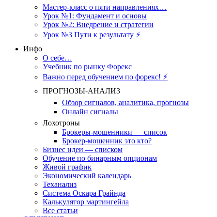
Мастер-класс о пяти направлениях…
Урок №1: Фундамент и основы
Урок №2: Внедрение и стратегии
Урок №3 Пути к результату ⚡️
Инфо
О себе…
Учебник по рынку Форекс
Важно перед обучением по форекс! ⚡
ПРОГНОЗЫ-АНАЛИЗ
Обзор сигналов, аналитика, прогнозы
Онлайн сигналы
Лохотроны
Брокеры-мошенники — список
Брокер-мошенник это кто?
Бизнес идеи — списком
Обучение по бинарным опционам
Живой график
Экономический календарь
Теханализ
Система Оскара Грайнда
Калькулятор мартингейла
Все статьи