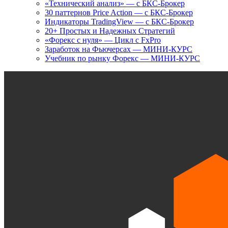
«Технический анализ» — с БКС-Брокер
30 паттернов Price Action — с БКС-Брокер
Индикаторы TradingView — с БКС-Брокер
20+ Простых и Надежных Стратегий
«Форекс с нуля» — Цикл с FxPro
Заработок на Фьючерсах — МИНИ-КУРС
Учебник по рынку Форекс — МИНИ-КУРС