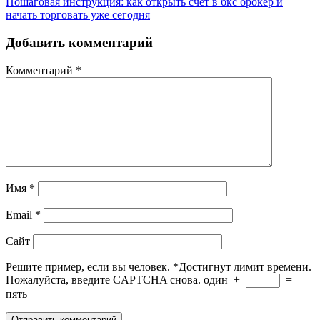
Пошаговая инструкция: как открыть счет в бкс брокер и
начать торговать уже сегодня
Добавить комментарий
Комментарий
*
Имя
*
Email
*
Сайт
Решите пример, если вы человек.
*
Достигнут лимит времени.
Пожалуйста, введите CAPTCHA снова.
один
+
=
пять