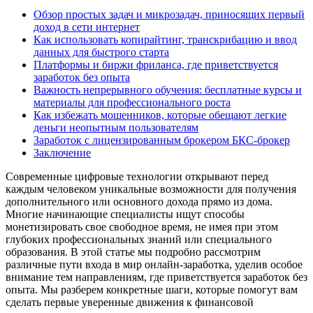
Обзор простых задач и микрозадач, приносящих первый
доход в сети интернет
Как использовать копирайтинг, транскрибацию и ввод
данных для быстрого старта
Платформы и биржи фриланса, где приветствуется
заработок без опыта
Важность непрерывного обучения: бесплатные курсы и
материалы для профессионального роста
Как избежать мошенников, которые обещают легкие
деньги неопытным пользователям
Заработок с лицензированным брокером БКС-брокер
Заключение
Современные цифровые технологии открывают перед
каждым человеком уникальные возможности для получения
дополнительного или основного дохода прямо из дома.
Многие начинающие специалисты ищут способы
монетизировать свое свободное время, не имея при этом
глубоких профессиональных знаний или специального
образования. В этой статье мы подробно рассмотрим
различные пути входа в мир онлайн-заработка, уделив особое
внимание тем направлениям, где приветствуется заработок без
опыта. Мы разберем конкретные шаги, которые помогут вам
сделать первые уверенные движения к финансовой