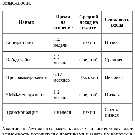
возможности.
Время
Средний
Сложность
Навык
на
доход на
входа
освоение
старте
2-4
Копирайтинг
Низкий
Низкая
недели
2-3
Веб-дизайн
Средний
Средняя
месяца
6-12
Программирование
Высокий
Высокая
месяцев
1-2
SMM-менеджмент
Средний
Низкая
месяца
Очень
Транскрибация
1 неделя
Низкий
низкая
Участие в бесплатных мастер-классах и интенсивах дает
возможность пообщаться с практиками и задать им вопросы в