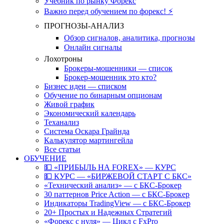
Учебник по рынку Форекс
Важно перед обучением по форекс! ⚡
ПРОГНОЗЫ-АНАЛИЗ
Обзор сигналов, аналитика, прогнозы
Онлайн сигналы
Лохотроны
Брокеры-мошенники — список
Брокер-мошенник это кто?
Бизнес идеи — списком
Обучение по бинарным опционам
Живой график
Экономический календарь
Теханализ
Система Оскара Грайнда
Калькулятор мартингейла
Все статьи
ОБУЧЕНИЕ
💵 «ПРИБЫЛЬ НА FOREX» — КУРС
💵 КУРС — «БИРЖЕВОЙ СТАРТ С БКС»
«Технический анализ» — с БКС-Брокер
30 паттернов Price Action — с БКС-Брокер
Индикаторы TradingView — с БКС-Брокер
20+ Простых и Надежных Стратегий
«Форекс с нуля» — Цикл с FxPro