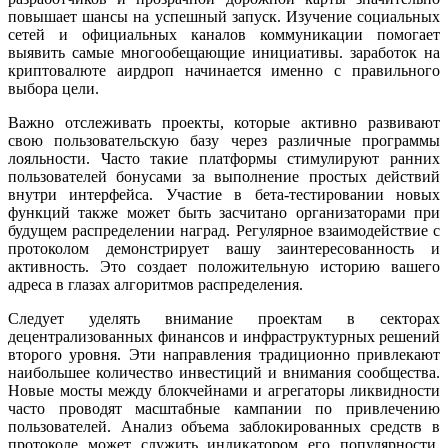
повышает шансы на успешный запуск. Изучение социальных
сетей и официальных каналов коммуникации помогает
выявить самые многообещающие инициативы. заработок на
криптовалюте аирдроп начинается именно с правильного
выбора цели.
Важно отслеживать проекты, которые активно развивают
свою пользовательскую базу через различные программы
лояльности. Часто такие платформы стимулируют ранних
пользователей бонусами за выполнение простых действий
внутри интерфейса. Участие в бета-тестировании новых
функций также может быть засчитано организаторами при
будущем распределении наград. Регулярное взаимодействие с
протоколом демонстрирует вашу заинтересованность и
активность. Это создает положительную историю вашего
адреса в глазах алгоритмов распределения.
Следует уделять внимание проектам в секторах
децентрализованных финансов и инфраструктурных решений
второго уровня. Эти направления традиционно привлекают
наибольшее количество инвестиций и внимания сообщества.
Новые мосты между блокчейнами и агрегаторы ликвидности
часто проводят масштабные кампании по привлечению
пользователей. Анализ объема заблокированных средств в
протоколе может служить индикатором его популярности.