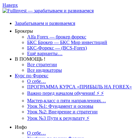
Наверх
Зарабатываем и развиваемся
Брокеры
Alfa Forex — брокер форекс
БКС Брокер — БКС Мир инвестиций
БКС-Форекс — (BCS-Forex)
Ещё варианты…
В ПОМОЩЬ !
Все стратегии
Все индикаторы
Курс по Форекс
О себе…
ПРОГРАММА КУРСА «ПРИБЫЛЬ НА FOREX»
Важно перед началом обучения! ⚡ ⚡
Мастер-класс о пяти направлениях…
Урок №1: Фундамент и основы
Урок №2: Внедрение и стратегии
Урок №3 Пути к результату ⚡️
Инфо
О себе…