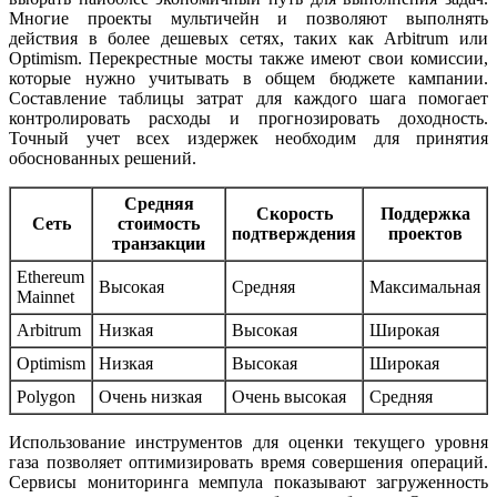
Многие проекты мультичейн и позволяют выполнять
действия в более дешевых сетях, таких как Arbitrum или
Optimism. Перекрестные мосты также имеют свои комиссии,
которые нужно учитывать в общем бюджете кампании.
Составление таблицы затрат для каждого шага помогает
контролировать расходы и прогнозировать доходность.
Точный учет всех издержек необходим для принятия
обоснованных решений.
Средняя
Скорость
Поддержка
Сеть
стоимость
подтверждения
проектов
транзакции
Ethereum
Высокая
Средняя
Максимальная
Mainnet
Arbitrum
Низкая
Высокая
Широкая
Optimism
Низкая
Высокая
Широкая
Polygon
Очень низкая
Очень высокая
Средняя
Использование инструментов для оценки текущего уровня
газа позволяет оптимизировать время совершения операций.
Сервисы мониторинга мемпула показывают загруженность