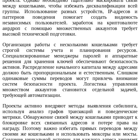
проекта. Однако необходимо тщательно маскировать связи
между кошельками, чтобы избежать дисквалификации всей
группы. Использование разных устройств, IP-адресов и
паттернов поведения помогает создать видимость
независимых пользователей. заработок на криптовалюте
аирдроп с помощью множественных аккаунтов требует
высокой технической подготовки.
Организация работы с несколькими кошельками требует
строгой системы учета и планирования ресурсов.
Специализированные менеджеры паролей и аппаратные
решения для хранения ключей обеспечивают безопасность
активов. Распределение начального капитала между адресами
должно быть пропорциональным и естественным. Слишком
одинаковые суммы переводов могут привлечь внимание
систем безопасности проекта. Логистика управления
множеством аккаунтов становится отдельной задачей,
требующей автоматизации.
Проекты активно внедряют методы выявления сибилинга,
используя анализ графов транзакций и поведенческие
метрики. Обнаружение связей между кошельками приводит к
блокировке всех связанных адресов и потере права на
награду. Поэтому важно избегать прямых переводов между
своими же кошельками и использовать миксеры или мосты.
Создание уникальной истории для каждого адреса занимает