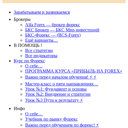
Зарабатываем и развиваемся
Брокеры
Alfa Forex — брокер форекс
БКС Брокер — БКС Мир инвестиций
БКС-Форекс — (BCS-Forex)
Ещё варианты…
В ПОМОЩЬ !
Все стратегии
Все индикаторы
Курс по Форекс
О себе…
ПРОГРАММА КУРСА «ПРИБЫЛЬ НА FOREX»
Важно перед началом обучения! ⚡ ⚡
Мастер-класс о пяти направлениях…
Урок №1: Фундамент и основы
Урок №2: Внедрение и стратегии
Урок №3 Пути к результату ⚡️
Инфо
О себе…
Учебник по рынку Форекс
Важно перед обучением по форекс! ⚡