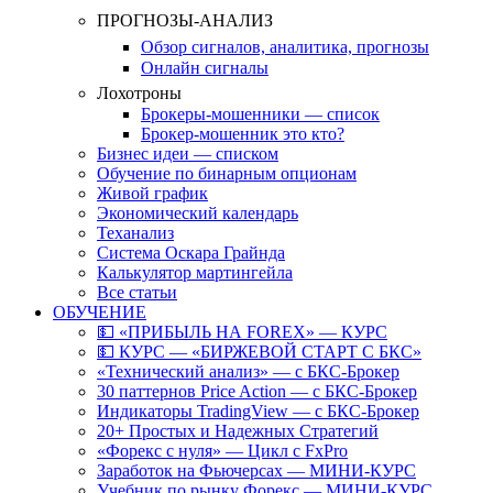
ПРОГНОЗЫ-АНАЛИЗ
Обзор сигналов, аналитика, прогнозы
Онлайн сигналы
Лохотроны
Брокеры-мошенники — список
Брокер-мошенник это кто?
Бизнес идеи — списком
Обучение по бинарным опционам
Живой график
Экономический календарь
Теханализ
Система Оскара Грайнда
Калькулятор мартингейла
Все статьи
ОБУЧЕНИЕ
💵 «ПРИБЫЛЬ НА FOREX» — КУРС
💵 КУРС — «БИРЖЕВОЙ СТАРТ С БКС»
«Технический анализ» — с БКС-Брокер
30 паттернов Price Action — с БКС-Брокер
Индикаторы TradingView — с БКС-Брокер
20+ Простых и Надежных Стратегий
«Форекс с нуля» — Цикл с FxPro
Заработок на Фьючерсах — МИНИ-КУРС
Учебник по рынку Форекс — МИНИ-КУРС