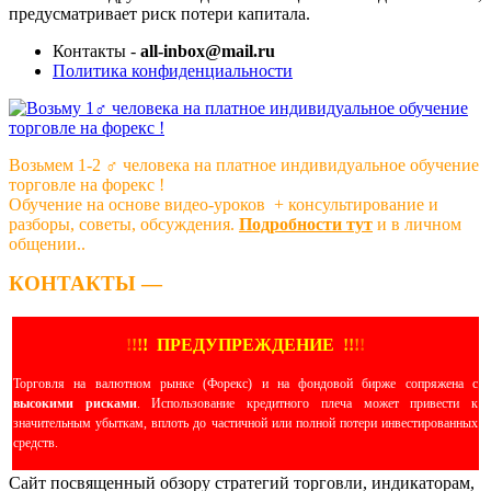
предусматривает риск потери капитала.
Контакты -
all-inbox@mail.ru
Политика конфиденциальности
Возьмем 1-2 ‍♂️ человека на платное индивидуальное обучение
торговле на форекс !
Обучение на основе видео-уроков ️ + консультирование и
разборы, советы, обсуждения.
Подробности тут
и в личном
общении..
КОНТАКТЫ —
!
!
!
!
ПРЕДУПРЕЖДЕНИЕ
!!
!
!
Торговля на валютном рынке (Форекс) и на фондовой бирже сопряжена с
высокими рисками
. Использование кредитного плеча может привести к
значительным убыткам, вплоть до частичной или полной потери инвестированных
средств.
Сайт посвященный обзору стратегий торговли, индикаторам,