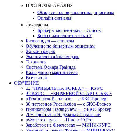
ПРОГНОЗЫ-АНАЛИЗ
Обзор сигналов, аналитика, прогнозы
Онлайн сигналы
Лохотроны
Брокеры-мошенники — список
Брокер-мошенник это кто?
Бизнес идеи — списком
Обучение по бинарным опционам
Живой график
Экономический календарь
Теханализ
Система Оскара Грайнда
Калькулятор мартингейла
Все статьи
ОБУЧЕНИЕ
💵 «ПРИБЫЛЬ НА FOREX» — КУРС
💵 КУРС — «БИРЖЕВОЙ СТАРТ С БКС»
«Технический анализ» — с БКС-Брокер
30 паттернов Price Action — с БКС-Брокер
Индикаторы TradingView — с БКС-Брокер
20+ Простых и Надежных Стратегий
«Форекс с нуля» — Цикл с FxPro
Заработок на Фьючерсах — МИНИ-КУРС
Учебник по рынку Форекс — МИНИ-КУРС