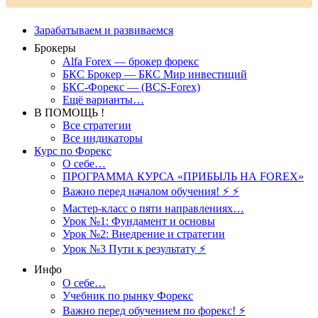
Зарабатываем и развиваемся
Брокеры
Alfa Forex — брокер форекс
БКС Брокер — БКС Мир инвестиций
БКС-Форекс — (BCS-Forex)
Ещё варианты…
В ПОМОЩЬ !
Все стратегии
Все индикаторы
Курс по Форекс
О себе…
ПРОГРАММА КУРСА «ПРИБЫЛЬ НА FOREX»
Важно перед началом обучения! ⚡ ⚡
Мастер-класс о пяти направлениях…
Урок №1: Фундамент и основы
Урок №2: Внедрение и стратегии
Урок №3 Пути к результату ⚡️
Инфо
О себе…
Учебник по рынку Форекс
Важно перед обучением по форекс! ⚡