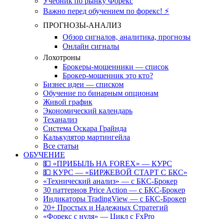
Учебник по рынку Форекс
Важно перед обучением по форекс! ⚡
ПРОГНОЗЫ-АНАЛИЗ
Обзор сигналов, аналитика, прогнозы
Онлайн сигналы
Лохотроны
Брокеры-мошенники — список
Брокер-мошенник это кто?
Бизнес идеи — списком
Обучение по бинарным опционам
Живой график
Экономический календарь
Теханализ
Система Оскара Грайнда
Калькулятор мартингейла
Все статьи
ОБУЧЕНИЕ
💵 «ПРИБЫЛЬ НА FOREX» — КУРС
💵 КУРС — «БИРЖЕВОЙ СТАРТ С БКС»
«Технический анализ» — с БКС-Брокер
30 паттернов Price Action — с БКС-Брокер
Индикаторы TradingView — с БКС-Брокер
20+ Простых и Надежных Стратегий
«Форекс с нуля» — Цикл с FxPro