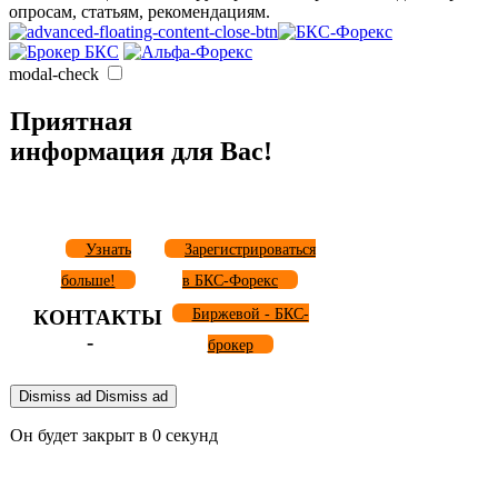
опросам, статьям, рекомендациям.
modal-check
Приятная
информация для Вас!
Узнать
Зарегистрироваться
больше!
в БКС-Форекс
КОНТАКТЫ
Биржевой - БКС-
-
брокер
Dismiss ad
Dismiss ad
Он будет закрыт в
0
секунд