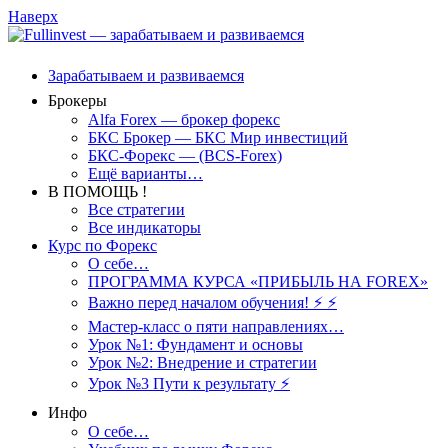
Наверх
Зарабатываем и развиваемся
Брокеры
Alfa Forex — брокер форекс
БКС Брокер — БКС Мир инвестиций
БКС-Форекс — (BCS-Forex)
Ещё варианты…
В ПОМОЩЬ !
Все стратегии
Все индикаторы
Курс по Форекс
О себе…
ПРОГРАММА КУРСА «ПРИБЫЛЬ НА FOREX»
Важно перед началом обучения! ⚡ ⚡
Мастер-класс о пяти направлениях…
Урок №1: Фундамент и основы
Урок №2: Внедрение и стратегии
Урок №3 Пути к результату ⚡️
Инфо
О себе…