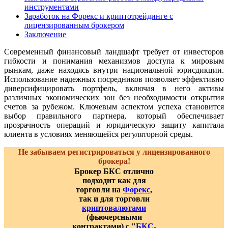
инструментами
Заработок на Форекс и криптотрейдинге с
лицензированным брокером
Заключение
Современный финансовый ландшафт требует от инвесторов
гибкости и понимания механизмов доступа к мировым
рынкам, даже находясь внутри национальной юрисдикции.
Использование надежных посредников позволяет эффективно
диверсифицировать портфель, включая в него активы
различных экономических зон без необходимости открытия
счетов за рубежом. Ключевым аспектом успеха становится
выбор правильного партнера, который обеспечивает
прозрачность операций и юридическую защиту капитала
клиента в условиях меняющейся регуляторной среды.
Не забываем регистрироваться у лицензированного
брокера!
Брокер БКС отлично
подходит как для
торговли на
Форекс
,
так и для торговли
криптовалютами
(фьючерсными
контрактами) с "
БКС-