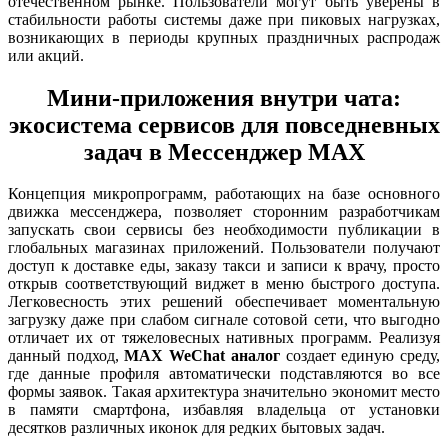
отечественном рынке. Пользователи могут быть уверены в
стабильности работы системы даже при пиковых нагрузках,
возникающих в периоды крупных праздничных распродаж
или акций.
Мини-приложения внутри чата:
экосистема сервисов для повседневных
задач в Мессенджер MAX
Концепция микропрограмм, работающих на базе основного
движка мессенджера, позволяет сторонним разработчикам
запускать свои сервисы без необходимости публикации в
глобальных магазинах приложений. Пользователи получают
доступ к доставке еды, заказу такси и записи к врачу, просто
открыв соответствующий виджет в меню быстрого доступа.
Легковесность этих решений обеспечивает моментальную
загрузку даже при слабом сигнале сотовой сети, что выгодно
отличает их от тяжеловесных нативных программ. Реализуя
данный подход,
MAX WeChat аналог
создает единую среду,
где данные профиля автоматически подставляются во все
формы заявок. Такая архитектура значительно экономит место
в памяти смартфона, избавляя владельца от установки
десятков различных иконок для редких бытовых задач.