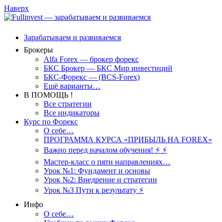
Наверх
Зарабатываем и развиваемся
Брокеры
Alfa Forex — брокер форекс
БКС Брокер — БКС Мир инвестиций
БКС-Форекс — (BCS-Forex)
Ещё варианты…
В ПОМОЩЬ !
Все стратегии
Все индикаторы
Курс по Форекс
О себе…
ПРОГРАММА КУРСА «ПРИБЫЛЬ НА FOREX»
Важно перед началом обучения! ⚡ ⚡
Мастер-класс о пяти направлениях…
Урок №1: Фундамент и основы
Урок №2: Внедрение и стратегии
Урок №3 Пути к результату ⚡️
Инфо
О себе…