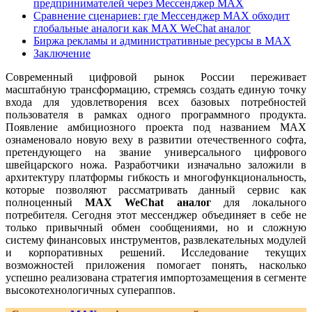
предпринимателей через Мессенджер MAX
Сравнение сценариев: где Мессенджер MAX обходит
глобальные аналоги как MAX WeChat аналог
Биржа рекламы и административные ресурсы в MAX
Заключение
Современный цифровой рынок России переживает
масштабную трансформацию, стремясь создать единую точку
входа для удовлетворения всех базовых потребностей
пользователя в рамках одного программного продукта.
Появление амбициозного проекта под названием MAX
ознаменовало новую веху в развитии отечественного софта,
претендующего на звание универсального цифрового
швейцарского ножа. Разработчики изначально заложили в
архитектуру платформы гибкость и многофункциональность,
которые позволяют рассматривать данный сервис как
полноценный
MAX WeChat аналог
для локального
потребителя. Сегодня этот мессенджер объединяет в себе не
только привычный обмен сообщениями, но и сложную
систему финансовых инструментов, развлекательных модулей
и корпоративных решений. Исследование текущих
возможностей приложения помогает понять, насколько
успешно реализована стратегия импортозамещения в сегменте
высокотехнологичных супераппов.