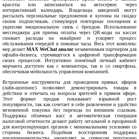
красоты или записываться на автосервис через
интерактивный календарь. Владельцы заведений могут
рассылать персональные предложения и купоны на скидку
своим подписчикам, стимулируя повторные посещения и
укрепляя эмоциональную связь с брендом. Использование
мессенджера для приема оплаты через QR-коды на кассах
снижает расходы на эквайринг и ускоряет процесс
обслуживания очередей в пиковые часы. Весь этот комплекс
мер делает
MAX WeChat аналог
незаменимым партнером для
офлайн-бизнеса, стремящегося к цифровой трансформации
своих процессов. Интуитивно понятный личный кабинет
мерчанта доступен как с компьютера, так и со смартфона,
обеспечивая мобильность управления компанией.
Встроенные инструменты для проведения прямых эфиров
(лайв-шоппинг) позволяют демонстрировать товары в
действии и отвечать на вопросы зрителей в прямом эфире.
Этот формат продаж показывает взрывной рост
популярности, так как сочетает в себе развлечение и удобство
мгновенной покупки без перехода по внешним ссылкам.
Поддержка облачных касс и автоматическая генерация
налоговой отчетности делают работу легальной и прозрачной
для контролирующих органов с минимальными усилиями со
стороны бизнеса. Подобная всесторонняя поддержка
предпринимательства закрепляет за сервисом репутацию