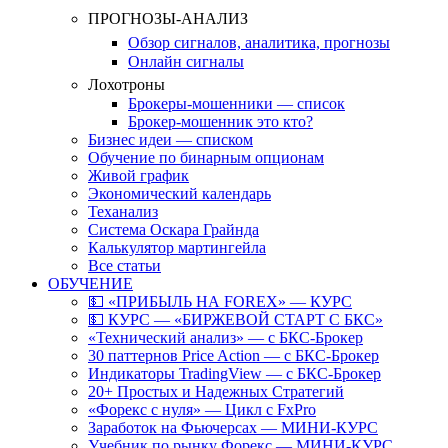
ПРОГНОЗЫ-АНАЛИЗ
Обзор сигналов, аналитика, прогнозы
Онлайн сигналы
Лохотроны
Брокеры-мошенники — список
Брокер-мошенник это кто?
Бизнес идеи — списком
Обучение по бинарным опционам
Живой график
Экономический календарь
Теханализ
Система Оскара Грайнда
Калькулятор мартингейла
Все статьи
ОБУЧЕНИЕ
💵 «ПРИБЫЛЬ НА FOREX» — КУРС
💵 КУРС — «БИРЖЕВОЙ СТАРТ С БКС»
«Технический анализ» — с БКС-Брокер
30 паттернов Price Action — с БКС-Брокер
Индикаторы TradingView — с БКС-Брокер
20+ Простых и Надежных Стратегий
«Форекс с нуля» — Цикл с FxPro
Заработок на Фьючерсах — МИНИ-КУРС
Учебник по рынку Форекс — МИНИ-КУРС