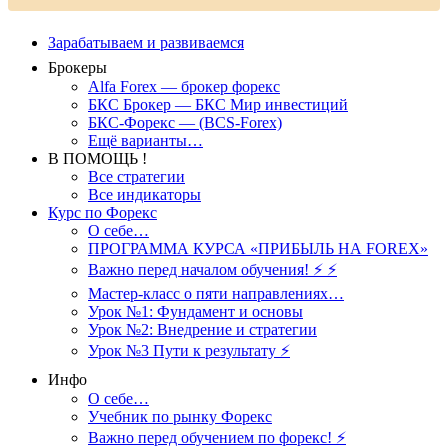
Зарабатываем и развиваемся
Брокеры
Alfa Forex — брокер форекс
БКС Брокер — БКС Мир инвестиций
БКС-Форекс — (BCS-Forex)
Ещё варианты…
В ПОМОЩЬ !
Все стратегии
Все индикаторы
Курс по Форекс
О себе…
ПРОГРАММА КУРСА «ПРИБЫЛЬ НА FOREX»
Важно перед началом обучения! ⚡ ⚡
Мастер-класс о пяти направлениях…
Урок №1: Фундамент и основы
Урок №2: Внедрение и стратегии
Урок №3 Пути к результату ⚡️
Инфо
О себе…
Учебник по рынку Форекс
Важно перед обучением по форекс! ⚡