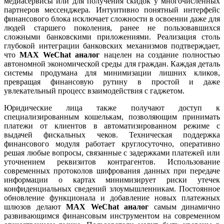
медиасервисы или для получения скидок у многочисленных
партнеров мессенджера. Интуитивно понятный интерфейс
финансового блока исключает сложности в освоении даже для
людей старшего поколения, ранее не пользовавшихся
сложными банковскими приложениями. Реализация столь
глубокой интеграции банковских механизмов подтверждает,
что
MAX WeChat аналог
нацелен на создание полностью
автономной экономической среды для граждан. Каждая деталь
системы продумана для минимизации лишних кликов,
превращая финансовую рутину в простой и даже
увлекательный процесс взаимодействия с гаджетом.
Юридические лица также получают доступ к
специализированным кошелькам, позволяющим принимать
платежи от клиентов в автоматизированном режиме с
выдачей фискальных чеков. Техническая поддержка
финансового модуля работает круглосуточно, оперативно
решая любые вопросы, связанные с задержками платежей или
уточнением реквизитов контрагентов. Использование
современных протоколов шифрования данных при передаче
информации о картах минимизирует риски утечек
конфиденциальных сведений злоумышленникам. Постоянное
обновление функционала и добавление новых платежных
шлюзов делают
MAX WeChat аналог
самым динамично
развивающимся финансовым инструментом на современном