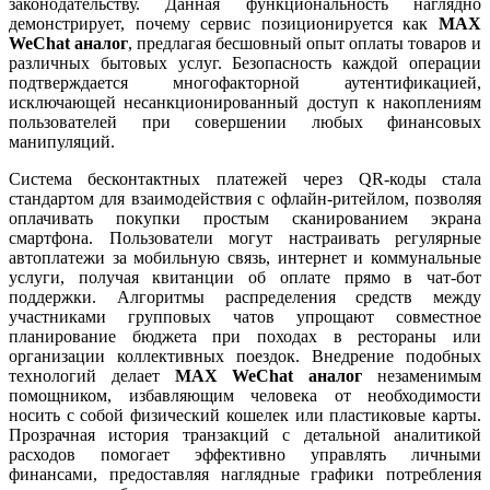
законодательству. Данная функциональность наглядно
демонстрирует, почему сервис позиционируется как
MAX
WeChat аналог
, предлагая бесшовный опыт оплаты товаров и
различных бытовых услуг. Безопасность каждой операции
подтверждается многофакторной аутентификацией,
исключающей несанкционированный доступ к накоплениям
пользователей при совершении любых финансовых
манипуляций.
Система бесконтактных платежей через QR-коды стала
стандартом для взаимодействия с офлайн-ритейлом, позволяя
оплачивать покупки простым сканированием экрана
смартфона. Пользователи могут настраивать регулярные
автоплатежи за мобильную связь, интернет и коммунальные
услуги, получая квитанции об оплате прямо в чат-бот
поддержки. Алгоритмы распределения средств между
участниками групповых чатов упрощают совместное
планирование бюджета при походах в рестораны или
организации коллективных поездок. Внедрение подобных
технологий делает
MAX WeChat аналог
незаменимым
помощником, избавляющим человека от необходимости
носить с собой физический кошелек или пластиковые карты.
Прозрачная история транзакций с детальной аналитикой
расходов помогает эффективно управлять личными
финансами, предоставляя наглядные графики потребления