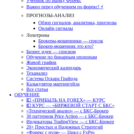
Учебник по рынку Форекс
Важно перед обучением по форекс! ⚡
ПРОГНОЗЫ-АНАЛИЗ
Обзор сигналов, аналитика, прогнозы
Онлайн сигналы
Лохотроны
Брокеры-мошенники — список
Брокер-мошенник это кто?
Бизнес идеи — списком
Обучение по бинарным опционам
Живой график
Экономический календарь
Теханализ
Система Оскара Грайнда
Калькулятор мартингейла
Все статьи
ОБУЧЕНИЕ
💵 «ПРИБЫЛЬ НА FOREX» — КУРС
💵 КУРС — «БИРЖЕВОЙ СТАРТ С БКС»
«Технический анализ» — с БКС-Брокер
30 паттернов Price Action — с БКС-Брокер
Индикаторы TradingView — с БКС-Брокер
20+ Простых и Надежных Стратегий
«Форекс с нуля» — Цикл с FxPro