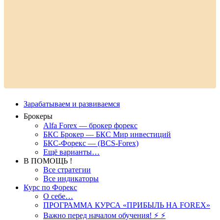
Зарабатываем и развиваемся
Брокеры
Alfa Forex — брокер форекс
БКС Брокер — БКС Мир инвестиций
БКС-Форекс — (BCS-Forex)
Ещё варианты…
В ПОМОЩЬ !
Все стратегии
Все индикаторы
Курс по Форекс
О себе…
ПРОГРАММА КУРСА «ПРИБЫЛЬ НА FOREX»
Важно перед началом обучения! ⚡ ⚡