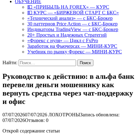
ОБУЧЕНИЕ
💵 «ПРИБЫЛЬ НА FOREX» — КУРС
💵 КУРС — «БИРЖЕВОЙ СТАРТ С БКС»
«Технический анализ» — с БКС-Брокер
30 паттернов Price Action — с БКС-Брокер
Индикаторы TradingView — с БКС-Брокер
20+ Простых и Надежных Стратегий
«Форекс с нуля» — Цикл с FxPro
Заработок на Фьючерсах — МИНИ-КУРС
Учебник по рынку Форекс — МИНИ-КУРС
Найти:
Руководство к действию: в альфа банк
перевели деньги мошеннику как
вернуть средства через чат-поддержку
и офис
07/07/2026
07/07/2026
ЛОХОТРОНЫ
Запись обновлена:
07/07/2026
Отзывов: 0
Открой содержание статьи