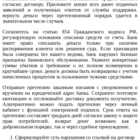
согласно договору. Приложите копии всех ранее поданных
заявлений и полученных ответов от службы поддержки.
вернуть деньги через претензионный порядок удается в
значительном числе случаев.
Сосшлитесь на статью 854 Гражданского кодекса РФ,
регулирующую основания списания средств со счета. Банк
имеет право списывать деньги только при наличии
распоряжения клиента или решения суда. Если транзакция
была совершена без вашего ведома, банк нарушил базовые
принципы банковского обслуживания. Укажите конкретные
суммы убытков и требование о их полном возмещении в
кратчайшие сроки. деньги должны быть возвращены с учетом
начисленных процентов за пользование чужими средствами.
Отправьте претензию заказным письмом с уведомлением о
вручении на юридический адрес банка. Сохраните почтовую
квитанцию и отслеживайте доставку документа получателю.
Альтернативно можно подать претензию через личный
кабинет с функцией электронной подписи. Срок ответа на
претензию составляет тридцать дней согласно закону о защите
прав потребителей. возврат денег возможен как в
добровольном порядке, так и через судебное принуждение.
Сформулируйте суть нарушения со ссылкой на договор