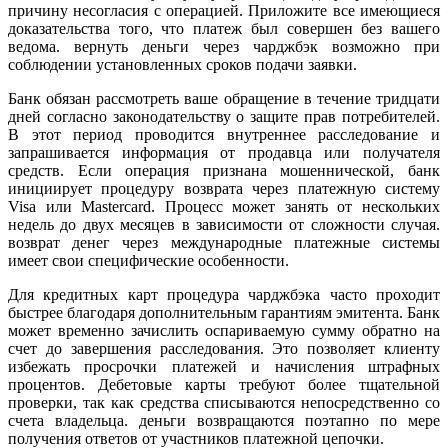
причину несогласия с операцией. Приложите все имеющиеся
доказательства того, что платеж был совершен без вашего
ведома. вернуть деньги через чарджбэк возможно при
соблюдении установленных сроков подачи заявки.
Банк обязан рассмотреть ваше обращение в течение тридцати
дней согласно законодательству о защите прав потребителей.
В этот период проводится внутреннее расследование и
запрашивается информация от продавца или получателя
средств. Если операция признана мошеннической, банк
инициирует процедуру возврата через платежную систему
Visa или Mastercard. Процесс может занять от нескольких
недель до двух месяцев в зависимости от сложности случая.
возврат денег через международные платежные системы
имеет свои специфические особенности.
Для кредитных карт процедура чарджбэка часто проходит
быстрее благодаря дополнительным гарантиям эмитента. Банк
может временно зачислить оспариваемую сумму обратно на
счет до завершения расследования. Это позволяет клиенту
избежать просрочки платежей и начисления штрафных
процентов. Дебетовые карты требуют более тщательной
проверки, так как средства списываются непосредственно со
счета владельца. деньги возвращаются поэтапно по мере
получения ответов от участников платежной цепочки.