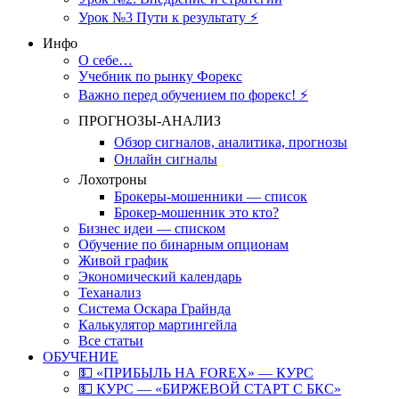
Урок №3 Пути к результату ⚡️
Инфо
О себе…
Учебник по рынку Форекс
Важно перед обучением по форекс! ⚡
ПРОГНОЗЫ-АНАЛИЗ
Обзор сигналов, аналитика, прогнозы
Онлайн сигналы
Лохотроны
Брокеры-мошенники — список
Брокер-мошенник это кто?
Бизнес идеи — списком
Обучение по бинарным опционам
Живой график
Экономический календарь
Теханализ
Система Оскара Грайнда
Калькулятор мартингейла
Все статьи
ОБУЧЕНИЕ
💵 «ПРИБЫЛЬ НА FOREX» — КУРС
💵 КУРС — «БИРЖЕВОЙ СТАРТ С БКС»