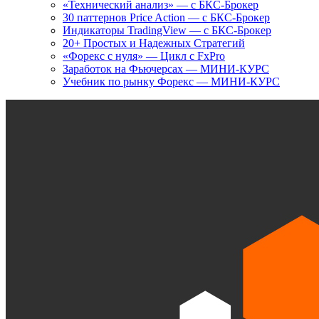
«Технический анализ» — с БКС-Брокер
30 паттернов Price Action — с БКС-Брокер
Индикаторы TradingView — с БКС-Брокер
20+ Простых и Надежных Стратегий
«Форекс с нуля» — Цикл с FxPro
Заработок на Фьючерсах — МИНИ-КУРС
Учебник по рынку Форекс — МИНИ-КУРС