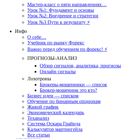
Мастер-класс о пяти направлениях…
Урок №1: Фундамент и основы
Урок №2: Внедрение и стратегии
Урок №3 Пути к результату ⚡️
Инфо
О себе…
Учебник по рынку Форекс
Важно перед обучением по форекс! ⚡
ПРОГНОЗЫ-АНАЛИЗ
Обзор сигналов, аналитика, прогнозы
Онлайн сигналы
Лохотроны
Брокеры-мошенники — список
Брокер-мошенник это кто?
Бизнес идеи — списком
Обучение по бинарным опционам
Живой график
Экономический календарь
Теханализ
Система Оскара Грайнда
Калькулятор мартингейла
Все статьи