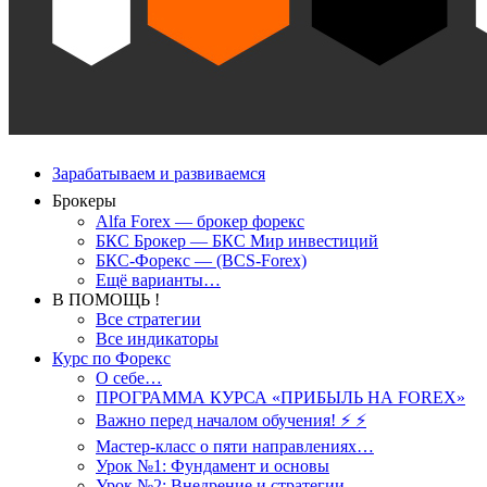
Зарабатываем и развиваемся
Брокеры
Alfa Forex — брокер форекс
БКС Брокер — БКС Мир инвестиций
БКС-Форекс — (BCS-Forex)
Ещё варианты…
В ПОМОЩЬ !
Все стратегии
Все индикаторы
Курс по Форекс
О себе…
ПРОГРАММА КУРСА «ПРИБЫЛЬ НА FOREX»
Важно перед началом обучения! ⚡ ⚡
Мастер-класс о пяти направлениях…
Урок №1: Фундамент и основы
Урок №2: Внедрение и стратегии