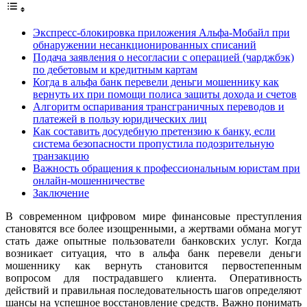
Экспресс-блокировка приложения Альфа-Мобайл при
обнаружении несанкционированных списаний
Подача заявления о несогласии с операцией (чарджбэк)
по дебетовым и кредитным картам
Когда в альфа банк перевели деньги мошеннику как
вернуть их при помощи полиса защиты дохода и счетов
Алгоритм оспаривания трансграничных переводов и
платежей в пользу юридических лиц
Как составить досудебную претензию к банку, если
система безопасности пропустила подозрительную
транзакцию
Важность обращения к профессиональным юристам при
онлайн-мошенничестве
Заключение
В современном цифровом мире финансовые преступления
становятся все более изощренными, а жертвами обмана могут
стать даже опытные пользователи банковских услуг. Когда
возникает ситуация, что в альфа банк перевели деньги
мошеннику как вернуть становится первостепенным
вопросом для пострадавшего клиента. Оперативность
действий и правильная последовательность шагов определяют
шансы на успешное восстановление средств. Важно понимать