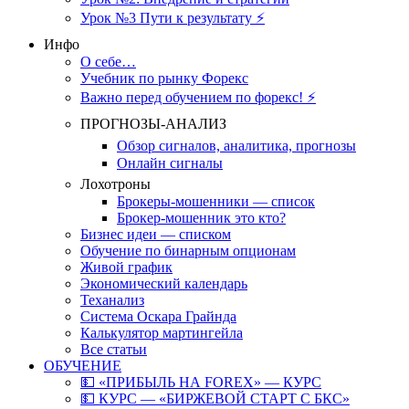
Урок №3 Пути к результату ⚡️
Инфо
О себе…
Учебник по рынку Форекс
Важно перед обучением по форекс! ⚡
ПРОГНОЗЫ-АНАЛИЗ
Обзор сигналов, аналитика, прогнозы
Онлайн сигналы
Лохотроны
Брокеры-мошенники — список
Брокер-мошенник это кто?
Бизнес идеи — списком
Обучение по бинарным опционам
Живой график
Экономический календарь
Теханализ
Система Оскара Грайнда
Калькулятор мартингейла
Все статьи
ОБУЧЕНИЕ
💵 «ПРИБЫЛЬ НА FOREX» — КУРС
💵 КУРС — «БИРЖЕВОЙ СТАРТ С БКС»