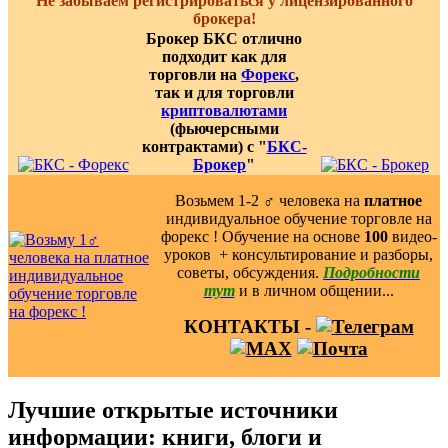
Не забываем регистрироваться у лицензированного
брокера!
Брокер БКС отлично
подходит как для
торговли на
Форекс
,
так и для торговли
криптовалютами
(фьючерсными
контрактами) с "
БКС-
Брокер
"
Возьмем 1-2 ‍♂️ человека на
платное
индивидуальное обучение торговле на
форекс ! Обучение на основе
100
видео-
уроков ️ + консультирование и разборы,
советы, обсуждения.
Подробности
тут
и в личном общении...
КОНТАКТЫ -
Лучшие открытые источники
информации: книги, блоги и