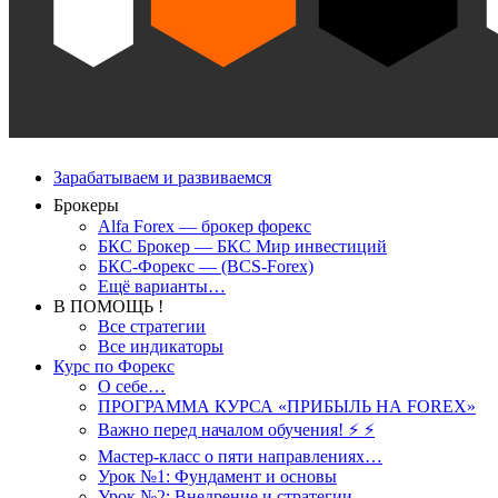
Зарабатываем и развиваемся
Брокеры
Alfa Forex — брокер форекс
БКС Брокер — БКС Мир инвестиций
БКС-Форекс — (BCS-Forex)
Ещё варианты…
В ПОМОЩЬ !
Все стратегии
Все индикаторы
Курс по Форекс
О себе…
ПРОГРАММА КУРСА «ПРИБЫЛЬ НА FOREX»
Важно перед началом обучения! ⚡ ⚡
Мастер-класс о пяти направлениях…
Урок №1: Фундамент и основы
Урок №2: Внедрение и стратегии