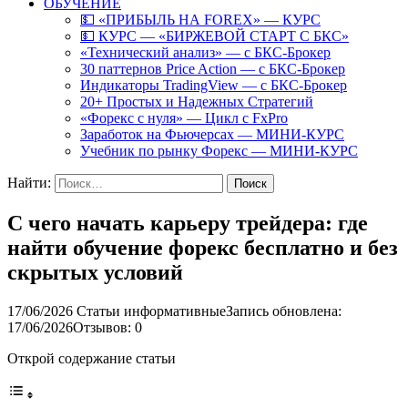
ОБУЧЕНИЕ
💵 «ПРИБЫЛЬ НА FOREX» — КУРС
💵 КУРС — «БИРЖЕВОЙ СТАРТ С БКС»
«Технический анализ» — с БКС-Брокер
30 паттернов Price Action — с БКС-Брокер
Индикаторы TradingView — с БКС-Брокер
20+ Простых и Надежных Стратегий
«Форекс с нуля» — Цикл с FxPro
Заработок на Фьючерсах — МИНИ-КУРС
Учебник по рынку Форекс — МИНИ-КУРС
Найти:
С чего начать карьеру трейдера: где
найти обучение форекс бесплатно и без
скрытых условий
17/06/2026
Статьи информативные
Запись обновлена:
17/06/2026
Отзывов: 0
Открой содержание статьи