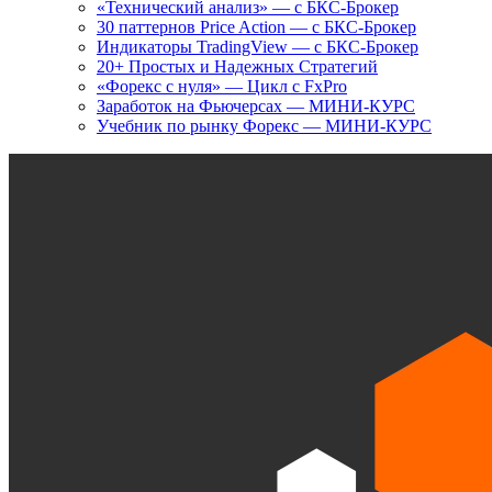
«Технический анализ» — с БКС-Брокер
30 паттернов Price Action — с БКС-Брокер
Индикаторы TradingView — с БКС-Брокер
20+ Простых и Надежных Стратегий
«Форекс с нуля» — Цикл с FxPro
Заработок на Фьючерсах — МИНИ-КУРС
Учебник по рынку Форекс — МИНИ-КУРС