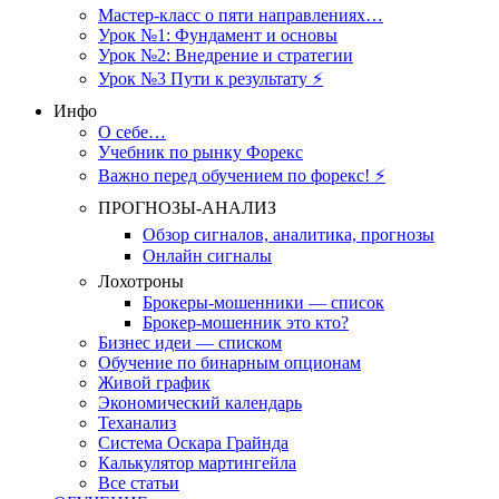
Мастер-класс о пяти направлениях…
Урок №1: Фундамент и основы
Урок №2: Внедрение и стратегии
Урок №3 Пути к результату ⚡️
Инфо
О себе…
Учебник по рынку Форекс
Важно перед обучением по форекс! ⚡
ПРОГНОЗЫ-АНАЛИЗ
Обзор сигналов, аналитика, прогнозы
Онлайн сигналы
Лохотроны
Брокеры-мошенники — список
Брокер-мошенник это кто?
Бизнес идеи — списком
Обучение по бинарным опционам
Живой график
Экономический календарь
Теханализ
Система Оскара Грайнда
Калькулятор мартингейла
Все статьи