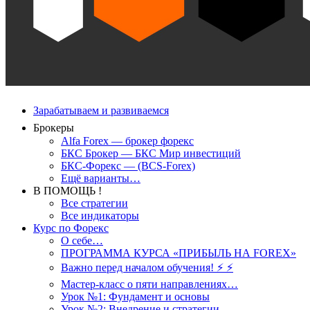
Зарабатываем и развиваемся
Брокеры
Alfa Forex — брокер форекс
БКС Брокер — БКС Мир инвестиций
БКС-Форекс — (BCS-Forex)
Ещё варианты…
В ПОМОЩЬ !
Все стратегии
Все индикаторы
Курс по Форекс
О себе…
ПРОГРАММА КУРСА «ПРИБЫЛЬ НА FOREX»
Важно перед началом обучения! ⚡ ⚡
Мастер-класс о пяти направлениях…
Урок №1: Фундамент и основы
Урок №2: Внедрение и стратегии