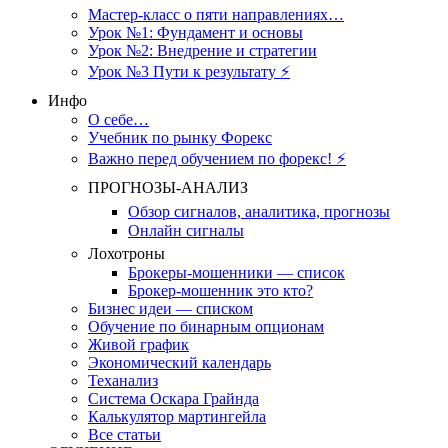
Мастер-класс о пяти направлениях…
Урок №1: Фундамент и основы
Урок №2: Внедрение и стратегии
Урок №3 Пути к результату ⚡️
Инфо
О себе…
Учебник по рынку Форекс
Важно перед обучением по форекс! ⚡
ПРОГНОЗЫ-АНАЛИЗ
Обзор сигналов, аналитика, прогнозы
Онлайн сигналы
Лохотроны
Брокеры-мошенники — список
Брокер-мошенник это кто?
Бизнес идеи — списком
Обучение по бинарным опционам
Живой график
Экономический календарь
Теханализ
Система Оскара Грайнда
Калькулятор мартингейла
Все статьи