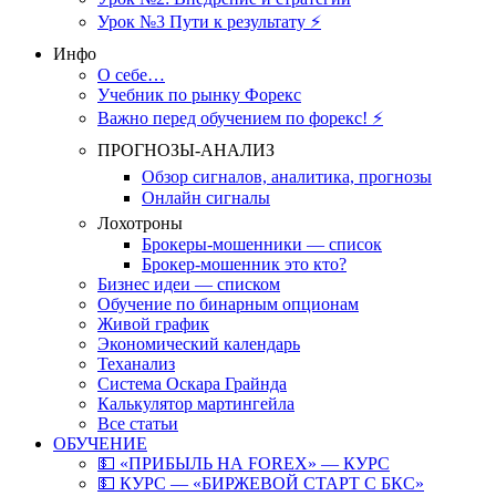
Урок №3 Пути к результату ⚡️
Инфо
О себе…
Учебник по рынку Форекс
Важно перед обучением по форекс! ⚡
ПРОГНОЗЫ-АНАЛИЗ
Обзор сигналов, аналитика, прогнозы
Онлайн сигналы
Лохотроны
Брокеры-мошенники — список
Брокер-мошенник это кто?
Бизнес идеи — списком
Обучение по бинарным опционам
Живой график
Экономический календарь
Теханализ
Система Оскара Грайнда
Калькулятор мартингейла
Все статьи
ОБУЧЕНИЕ
💵 «ПРИБЫЛЬ НА FOREX» — КУРС
💵 КУРС — «БИРЖЕВОЙ СТАРТ С БКС»