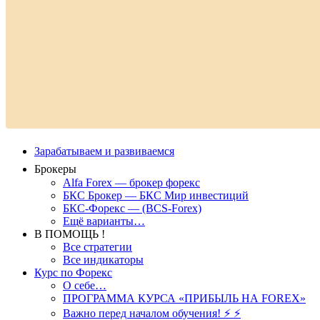
Зарабатываем и развиваемся
Брокеры
Alfa Forex — брокер форекс
БКС Брокер — БКС Мир инвестиций
БКС-Форекс — (BCS-Forex)
Ещё варианты…
В ПОМОЩЬ !
Все стратегии
Все индикаторы
Курс по Форекс
О себе…
ПРОГРАММА КУРСА «ПРИБЫЛЬ НА FOREX»
Важно перед началом обучения! ⚡ ⚡