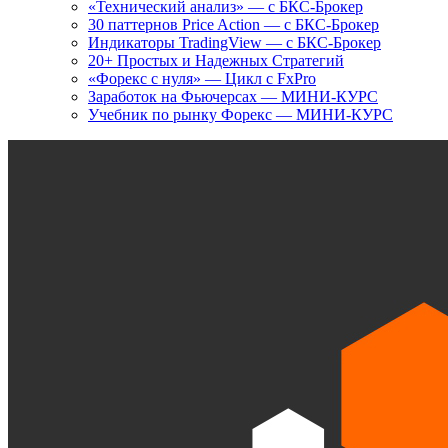
«Технический анализ» — с БКС-Брокер
30 паттернов Price Action — с БКС-Брокер
Индикаторы TradingView — с БКС-Брокер
20+ Простых и Надежных Стратегий
«Форекс с нуля» — Цикл с FxPro
Заработок на Фьючерсах — МИНИ-КУРС
Учебник по рынку Форекс — МИНИ-КУРС