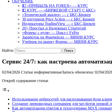
ОБУЧЕНИЕ
💵 «ПРИБЫЛЬ НА FOREX» — КУРС
💵 КУРС — «БИРЖЕВОЙ СТАРТ С БКС»
«Технический анализ» — с БКС-Брокер
30 паттернов Price Action — с БКС-Брокер
Индикаторы TradingView — с БКС-Брокер
20+ Простых и Надежных Стратегий
«Форекс с нуля» — Цикл с FxPro
Заработок на Фьючерсах — МИНИ-КУРС
Учебник по рынку Форекс — МИНИ-КУРС
Найти:
Сервис 24/7: как настроена автоматиз
02/04/2026
Статьи информативные
Запись обновлена: 02/04/202
Открой содержание статьи
Использование нейросетей для распознавания боли кли
Создание древовидных сценариев для чат-ботов первой 
Как автоматизация ответов в техподдержке MAX снижает