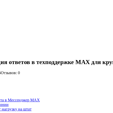
ация ответов в техподдержке MAX для к
6
Отзывов: 0
ента в Мессенджер MAX
линии
 нагрузку на штат