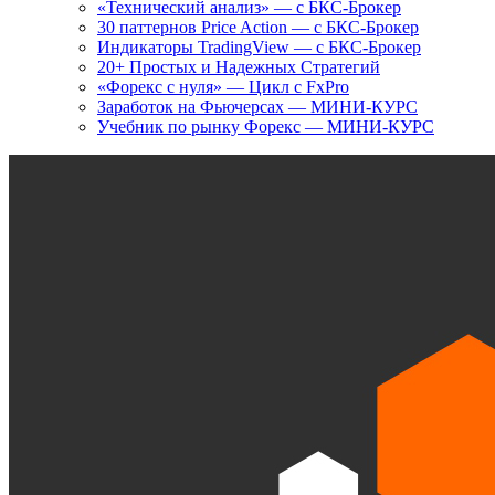
«Технический анализ» — с БКС-Брокер
30 паттернов Price Action — с БКС-Брокер
Индикаторы TradingView — с БКС-Брокер
20+ Простых и Надежных Стратегий
«Форекс с нуля» — Цикл с FxPro
Заработок на Фьючерсах — МИНИ-КУРС
Учебник по рынку Форекс — МИНИ-КУРС