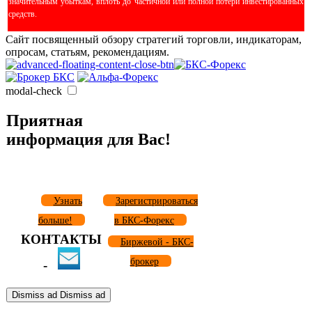
значительным убыткам, вплоть до частичной или полной потери инвестированных
средств.
Сайт посвященный обзору стратегий торговли, индикаторам,
опросам, статьям, рекомендациям.
modal-check
Приятная
информация для Вас!
Узнать
Зарегистрироваться
больше!
в БКС-Форекс
КОНТАКТЫ
Биржевой - БКС-
брокер
-
Dismiss ad
Dismiss ad