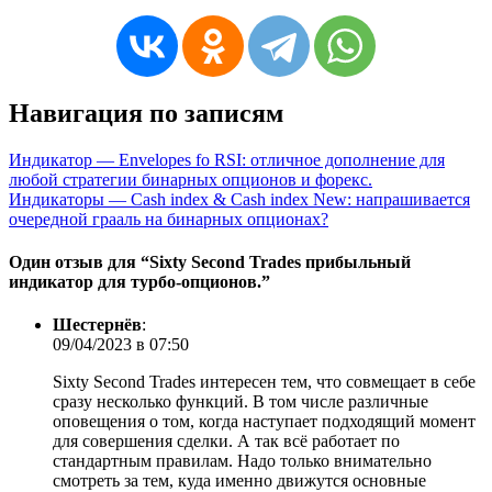
Навигация по записям
Индикатор — Envelopes fo RSI: отличное дополнение для
любой стратегии бинарных опционов и форекс.
Индикаторы — Cash index & Cash index New: напрашивается
очередной грааль на бинарных опционах?
Один отзыв для “
Sixty Second Trades прибыльный
индикатор для турбо-опционов.
”
Шестернёв
:
09/04/2023 в 07:50
Sixty Second Trades интересен тем, что совмещает в себе
сразу несколько функций. В том числе различные
оповещения о том, когда наступает подходящий момент
для совершения сделки. А так всё работает по
стандартным правилам. Надо только внимательно
смотреть за тем, куда именно движутся основные