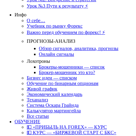
Урок №3 Пути к результату ⚡️
Инфо
О себе…
Учебник по рынку Форекс
Важно перед обучением по форекс! ⚡
ПРОГНОЗЫ-АНАЛИЗ
Обзор сигналов, аналитика, прогнозы
Онлайн сигналы
Лохотроны
Брокеры-мошенники — список
Брокер-мошенник это кто?
Бизнес идеи — списком
Обучение по бинарным опционам
Живой график
Экономический календарь
Теханализ
Система Оскара Грайнда
Калькулятор мартингейла
Все статьи
ОБУЧЕНИЕ
💵 «ПРИБЫЛЬ НА FOREX» — КУРС
💵 КУРС — «БИРЖЕВОЙ СТАРТ С БКС»