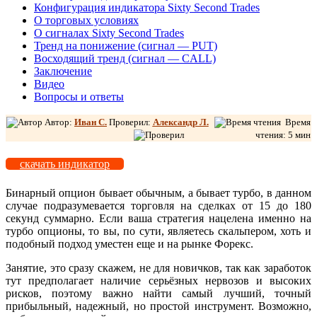
Конфигурация индикатора Sixty Second Trades
О торговых условиях
О сигналах Sixty Second Trades
Тренд на понижение (сигнал — PUT)
Восходящий тренд (сигнал — CALL)
Заключение
Видео
Вопросы и ответы
Автор:
Иван С.
Проверил:
Александр Л
.
Время
чтения: 5 мин
скачать индикатор
Бинарный опцион бывает обычным, а бывает турбо, в данном
случае подразумевается торговля на сделках от 15 до 180
секунд суммарно. Если ваша стратегия нацелена именно на
турбо опционы, то вы, по сути, являетесь скальпером, хоть и
подобный подход уместен еще и на рынке Форекс.
Занятие, это сразу скажем, не для новичков, так как заработок
тут предполагает наличие серьёзных нервозов и высоких
рисков, поэтому важно найти самый лучший, точный
прибыльный, надежный, но простой инструмент. Возможно,