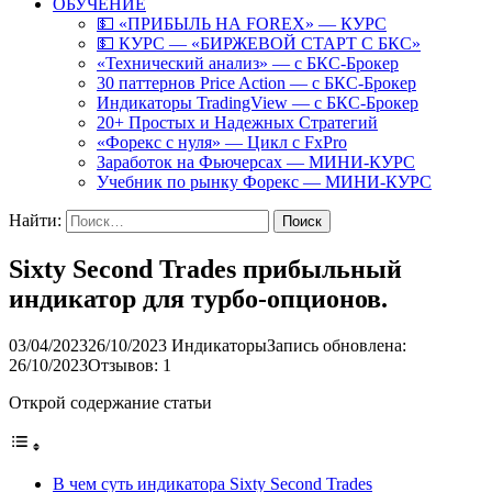
ОБУЧЕНИЕ
💵 «ПРИБЫЛЬ НА FOREX» — КУРС
💵 КУРС — «БИРЖЕВОЙ СТАРТ С БКС»
«Технический анализ» — с БКС-Брокер
30 паттернов Price Action — с БКС-Брокер
Индикаторы TradingView — с БКС-Брокер
20+ Простых и Надежных Стратегий
«Форекс с нуля» — Цикл с FxPro
Заработок на Фьючерсах — МИНИ-КУРС
Учебник по рынку Форекс — МИНИ-КУРС
Найти:
Sixty Second Trades прибыльный
индикатор для турбо-опционов.
03/04/2023
26/10/2023
Индикаторы
Запись обновлена:
26/10/2023
Отзывов: 1
Открой содержание статьи
В чем суть индикатора Sixty Second Trades