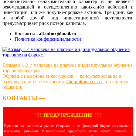
исключительно ознакомительный характер и не является
рекомендацией к осуществлению каких-либо действий и
инвестиций или же покупке\продаже активов. Трейдинг, как
и любой другой вид инвестиционной деятельности,
предусматривает риск потери капитала.
Контакты -
all-inbox@mail.ru
Политика конфиденциальности
Возьмем 1-2 ‍♂️ человека на платное индивидуальное обучение
торговле на форекс !
Обучение на основе видео-уроков ️ + консультирование и
разборы, советы, обсуждения.
Подробности тут
и в личном
общении..
КОНТАКТЫ —
!
!
!
!
ПРЕДУПРЕЖДЕНИЕ
!!
!
!
Торговля на валютном рынке (Форекс) и на фондовой бирже сопряжена с
высокими рисками
. Использование кредитного плеча может привести к