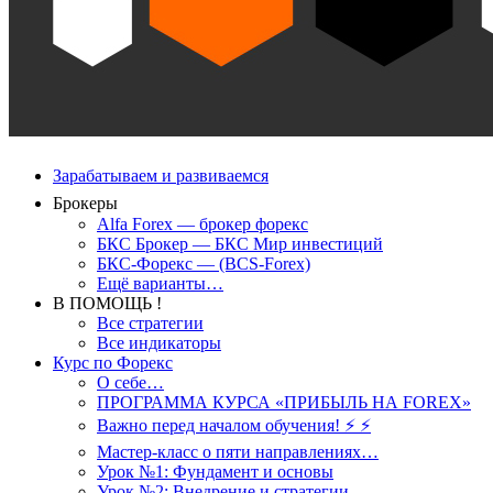
Зарабатываем и развиваемся
Брокеры
Alfa Forex — брокер форекс
БКС Брокер — БКС Мир инвестиций
БКС-Форекс — (BCS-Forex)
Ещё варианты…
В ПОМОЩЬ !
Все стратегии
Все индикаторы
Курс по Форекс
О себе…
ПРОГРАММА КУРСА «ПРИБЫЛЬ НА FOREX»
Важно перед началом обучения! ⚡ ⚡
Мастер-класс о пяти направлениях…
Урок №1: Фундамент и основы
Урок №2: Внедрение и стратегии