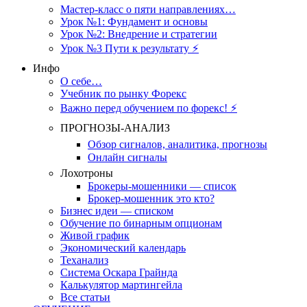
Мастер-класс о пяти направлениях…
Урок №1: Фундамент и основы
Урок №2: Внедрение и стратегии
Урок №3 Пути к результату ⚡️
Инфо
О себе…
Учебник по рынку Форекс
Важно перед обучением по форекс! ⚡
ПРОГНОЗЫ-АНАЛИЗ
Обзор сигналов, аналитика, прогнозы
Онлайн сигналы
Лохотроны
Брокеры-мошенники — список
Брокер-мошенник это кто?
Бизнес идеи — списком
Обучение по бинарным опционам
Живой график
Экономический календарь
Теханализ
Система Оскара Грайнда
Калькулятор мартингейла
Все статьи