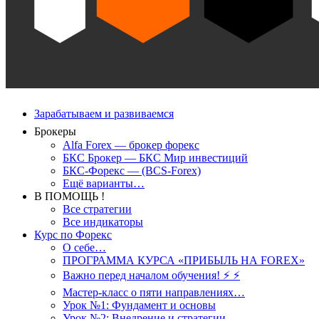
Зарабатываем и развиваемся
Брокеры
Alfa Forex — брокер форекс
БКС Брокер — БКС Мир инвестиций
БКС-Форекс — (BCS-Forex)
Ещё варианты…
В ПОМОЩЬ !
Все стратегии
Все индикаторы
Курс по Форекс
О себе…
ПРОГРАММА КУРСА «ПРИБЫЛЬ НА FOREX»
Важно перед началом обучения! ⚡ ⚡
Мастер-класс о пяти направлениях…
Урок №1: Фундамент и основы
Урок №2: Внедрение и стратегии