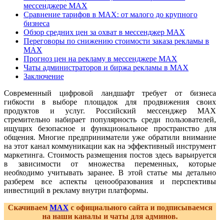
мессенджере MAX
Сравнение тарифов в MAX: от малого до крупного
бизнеса
Обзор средних цен за охват в мессенджер MAX
Переговоры по снижению стоимости заказа рекламы в
MAX
Прогноз цен на рекламу в мессенджере MAX
Чаты администраторов и биржа рекламы в MAX
Заключение
Современный цифровой ландшафт требует от бизнеса
гибкости в выборе площадок для продвижения своих
продуктов и услуг. Российский мессенджер MAX
стремительно набирает популярность среди пользователей,
ищущих безопасное и функциональное пространство для
общения. Многие предприниматели уже обратили внимание
на этот канал коммуникации как на эффективный инструмент
маркетинга. Стоимость размещения постов здесь варьируется
в зависимости от множества переменных, которые
необходимо учитывать заранее. В этой статье мы детально
разберем все аспекты ценообразования и перспективы
инвестиций в рекламу внутри платформы.
Скачиваем
MAX
с официального сайта и подписываемся
на наши каналы и чаты для админов.