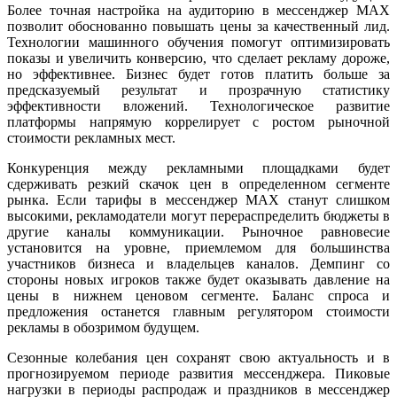
Более точная настройка на аудиторию в мессенджер MAX
позволит обоснованно повышать цены за качественный лид.
Технологии машинного обучения помогут оптимизировать
показы и увеличить конверсию, что сделает рекламу дороже,
но эффективнее. Бизнес будет готов платить больше за
предсказуемый результат и прозрачную статистику
эффективности вложений. Технологическое развитие
платформы напрямую коррелирует с ростом рыночной
стоимости рекламных мест.
Конкуренция между рекламными площадками будет
сдерживать резкий скачок цен в определенном сегменте
рынка. Если тарифы в мессенджер MAX станут слишком
высокими, рекламодатели могут перераспределить бюджеты в
другие каналы коммуникации. Рыночное равновесие
установится на уровне, приемлемом для большинства
участников бизнеса и владельцев каналов. Демпинг со
стороны новых игроков также будет оказывать давление на
цены в нижнем ценовом сегменте. Баланс спроса и
предложения останется главным регулятором стоимости
рекламы в обозримом будущем.
Сезонные колебания цен сохранят свою актуальность и в
прогнозируемом периоде развития мессенджера. Пиковые
нагрузки в периоды распродаж и праздников в мессенджер