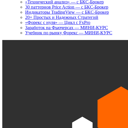
«Технический анализ» — с БКС-Брокер
30 паттернов Price Action — с БКС-Брокер
Индикаторы TradingView — с БКС-Брокер
20+ Простых и Надежных Стратегий
«Форекс с нуля» — Цикл с FxPro
Заработок на Фьючерсах — МИНИ-КУРС
Учебник по рынку Форекс — МИНИ-КУРС