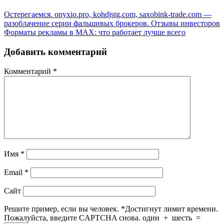
Остерегаемся. onyxio.pro, kohdjstg.com, saxobink-trade.com —
разоблачение серии фальшивых брокеров. Отзывы инвесторов
Форматы рекламы в MAX: что работает лучше всего
Добавить комментарий
Комментарий
*
Имя
*
Email
*
Сайт
Решите пример, если вы человек.
*
Достигнут лимит времени.
Пожалуйста, введите CAPTCHA снова.
один
+
шесть
=