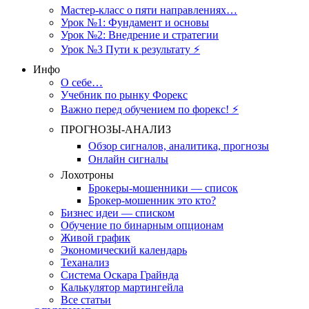
Мастер-класс о пяти направлениях…
Урок №1: Фундамент и основы
Урок №2: Внедрение и стратегии
Урок №3 Пути к результату ⚡️
Инфо
О себе…
Учебник по рынку Форекс
Важно перед обучением по форекс! ⚡
ПРОГНОЗЫ-АНАЛИЗ
Обзор сигналов, аналитика, прогнозы
Онлайн сигналы
Лохотроны
Брокеры-мошенники — список
Брокер-мошенник это кто?
Бизнес идеи — списком
Обучение по бинарным опционам
Живой график
Экономический календарь
Теханализ
Система Оскара Грайнда
Калькулятор мартингейла
Все статьи