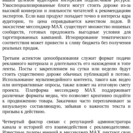
Узкоспециализированные блоги могут стоить дороже из-за
высокой конверсии и лояльности читателей к рекомендациям
экспертов. Если ваш продукт попадает точно в интересы ядра
аудитории, то цена оправдывается качеством лидов. В
экосистеме мессенджер MAX существует множество нишевых
сообществ, готовых предложить выгодные условия для
таргетированных кампаний. Игнорирование тематического
соответствия может привести к сливу бюджета без получения
реальных продаж.
Третьим аспектом ценообразования служит формат подачи
рекламного материала и длительность его нахождения в топе
ленты. Посты с закреплением на сутки или неделю будут
стоить существенно дороже обычных публикаций в потоке.
Использование мультимедийного контента, такого как видео
или интерактивные опросы, также влияет на итоговую смету
проекта. Платформа мессенджер MAX поддерживает
различные форматы медиа, что позволяет креативно подойти
к продвижению товара. Заказчики часто переплачивают за
визуальную составляющую, забывая о важности текста и
призыва к действию.
Четвертый фактор связан с репутацией администратора
канала и историей его взаимодействия с рекламодателями.
Известные лидеры мнений в мессенджер MAX диктуют свои