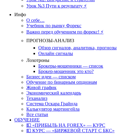
Урок №3 Пути к результату ⚡️
Инфо
О себе…
Учебник по рынку Форекс
Важно перед обучением по форекс! ⚡
ПРОГНОЗЫ-АНАЛИЗ
Обзор сигналов, аналитика, прогнозы
Онлайн сигналы
Лохотроны
Брокеры-мошенники — список
Брокер-мошенник это кто?
Бизнес идеи — списком
Обучение по бинарным опционам
Живой график
Экономический календарь
Теханализ
Система Оскара Грайнда
Калькулятор мартингейла
Все статьи
ОБУЧЕНИЕ
💵 «ПРИБЫЛЬ НА FOREX» — КУРС
💵 КУРС — «БИРЖЕВОЙ СТАРТ С БКС»