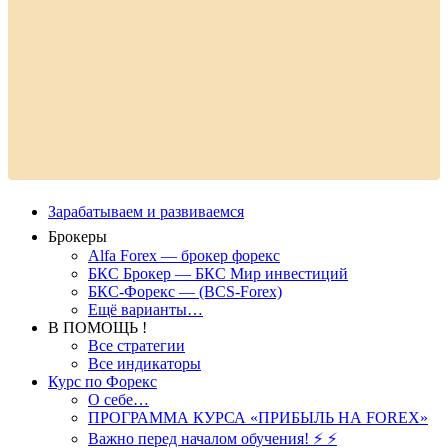
Зарабатываем и развиваемся
Брокеры
Alfa Forex — брокер форекс
БКС Брокер — БКС Мир инвестиций
БКС-Форекс — (BCS-Forex)
Ещё варианты…
В ПОМОЩЬ !
Все стратегии
Все индикаторы
Курс по Форекс
О себе…
ПРОГРАММА КУРСА «ПРИБЫЛЬ НА FOREX»
Важно перед началом обучения! ⚡ ⚡