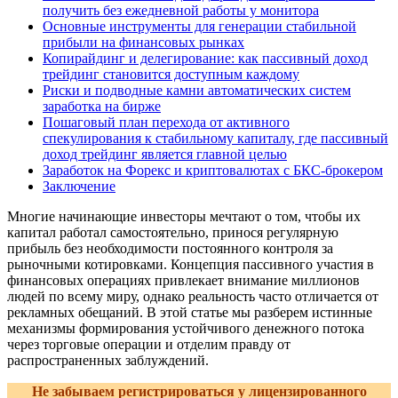
получить без ежедневной работы у монитора
Основные инструменты для генерации стабильной
прибыли на финансовых рынках
Копирайдинг и делегирование: как пассивный доход
трейдинг становится доступным каждому
Риски и подводные камни автоматических систем
заработка на бирже
Пошаговый план перехода от активного
спекулирования к стабильному капиталу, где пассивный
доход трейдинг является главной целью
Заработок на Форекс и криптовалютах с БКС-брокером
Заключение
Многие начинающие инвесторы мечтают о том, чтобы их
капитал работал самостоятельно, принося регулярную
прибыль без необходимости постоянного контроля за
рыночными котировками. Концепция пассивного участия в
финансовых операциях привлекает внимание миллионов
людей по всему миру, однако реальность часто отличается от
рекламных обещаний. В этой статье мы разберем истинные
механизмы формирования устойчивого денежного потока
через торговые операции и отделим правду от
распространенных заблуждений.
Не забываем регистрироваться у лицензированного