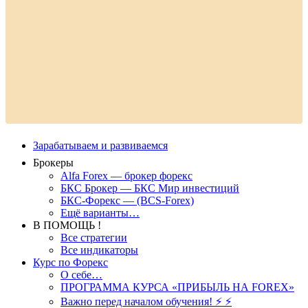
Зарабатываем и развиваемся
Брокеры
Alfa Forex — брокер форекс
БКС Брокер — БКС Мир инвестиций
БКС-Форекс — (BCS-Forex)
Ещё варианты…
В ПОМОЩЬ !
Все стратегии
Все индикаторы
Курс по Форекс
О себе…
ПРОГРАММА КУРСА «ПРИБЫЛЬ НА FOREX»
Важно перед началом обучения! ⚡ ⚡