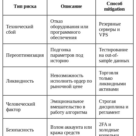
Способ
Тип риска
Описание
mitigation
Отказ
Резервные
Технический
оборудования или
серверы и
сбой
программного
VPS
обеспечения
Подгонка
Тестирование
Переоптимизация
параметров под
на out-of-
историю
sample данных
Торговля
Невозможность
только
Ликвидность
исполнить ордер по
ликвидными
рыночной цене
активами
Эмоциональное
Строгая
Человеческий
вмешательство в
дисциплина и
фактор
работу алгоритма
регламент
2FA и
Взлом аккаунта или
Безопасность
холодные
кража средств
кошельки