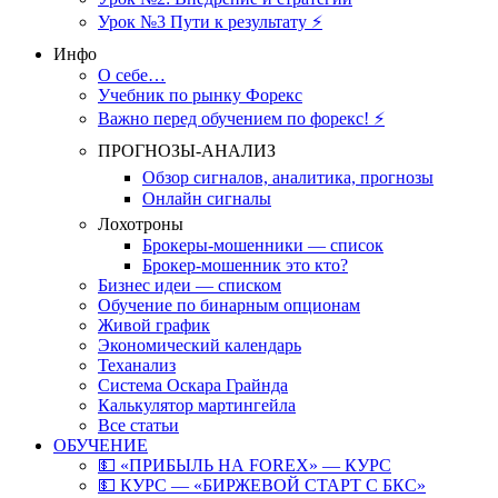
Урок №3 Пути к результату ⚡️
Инфо
О себе…
Учебник по рынку Форекс
Важно перед обучением по форекс! ⚡
ПРОГНОЗЫ-АНАЛИЗ
Обзор сигналов, аналитика, прогнозы
Онлайн сигналы
Лохотроны
Брокеры-мошенники — список
Брокер-мошенник это кто?
Бизнес идеи — списком
Обучение по бинарным опционам
Живой график
Экономический календарь
Теханализ
Система Оскара Грайнда
Калькулятор мартингейла
Все статьи
ОБУЧЕНИЕ
💵 «ПРИБЫЛЬ НА FOREX» — КУРС
💵 КУРС — «БИРЖЕВОЙ СТАРТ С БКС»