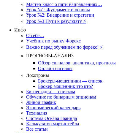
Мастер-класс о пяти направлениях…
Урок №1: Фундамент и основы
Урок №2: Внедрение и стратегии
Урок №3 Пути к результату ⚡️
Инфо
О себе…
Учебник по рынку Форекс
Важно перед обучением по форекс! ⚡
ПРОГНОЗЫ-АНАЛИЗ
Обзор сигналов, аналитика, прогнозы
Онлайн сигналы
Лохотроны
Брокеры-мошенники — список
Брокер-мошенник это кто?
Бизнес идеи — списком
Обучение по бинарным опционам
Живой график
Экономический календарь
Теханализ
Система Оскара Грайнда
Калькулятор мартингейла
Все статьи