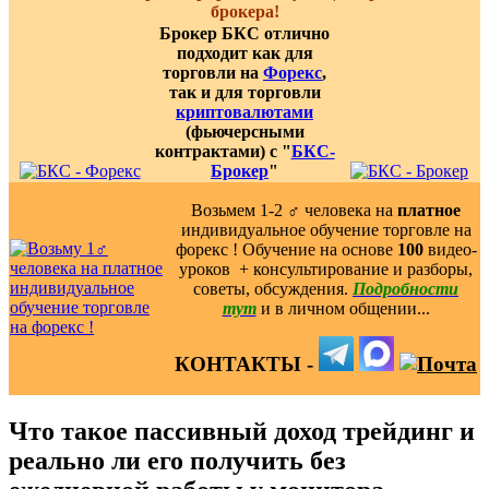
брокера!
Брокер БКС отлично
подходит как для
торговли на
Форекс
,
так и для торговли
криптовалютами
(фьючерсными
контрактами) с "
БКС-
Брокер
"
Возьмем 1-2 ‍♂️ человека на
платное
индивидуальное обучение торговле на
форекс ! Обучение на основе
100
видео-
уроков ️ + консультирование и разборы,
советы, обсуждения.
Подробности
тут
и в личном общении...
КОНТАКТЫ -
Что такое пассивный доход трейдинг и
реально ли его получить без