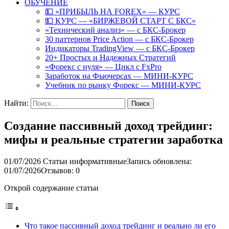
ОБУЧЕНИЕ
💵 «ПРИБЫЛЬ НА FOREX» — КУРС
💵 КУРС — «БИРЖЕВОЙ СТАРТ С БКС»
«Технический анализ» — с БКС-Брокер
30 паттернов Price Action — с БКС-Брокер
Индикаторы TradingView — с БКС-Брокер
20+ Простых и Надежных Стратегий
«Форекс с нуля» — Цикл с FxPro
Заработок на Фьючерсах — МИНИ-КУРС
Учебник по рынку Форекс — МИНИ-КУРС
Найти:
Создание пассивный доход трейдинг:
мифы и реальные стратегии заработка
01/07/2026
Статьи информативные
Запись обновлена:
01/07/2026
Отзывов: 0
Открой содержание статьи
Что такое пассивный доход трейдинг и реально ли его