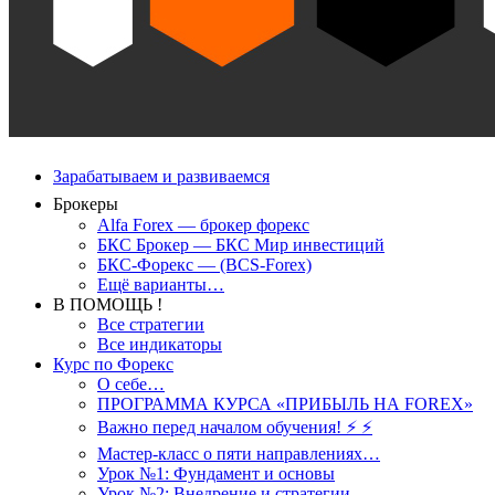
Зарабатываем и развиваемся
Брокеры
Alfa Forex — брокер форекс
БКС Брокер — БКС Мир инвестиций
БКС-Форекс — (BCS-Forex)
Ещё варианты…
В ПОМОЩЬ !
Все стратегии
Все индикаторы
Курс по Форекс
О себе…
ПРОГРАММА КУРСА «ПРИБЫЛЬ НА FOREX»
Важно перед началом обучения! ⚡ ⚡
Мастер-класс о пяти направлениях…
Урок №1: Фундамент и основы
Урок №2: Внедрение и стратегии