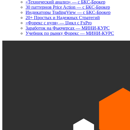
«Технический анализ» — с БКС-Брокер
30 паттернов Price Action — с БКС-Брокер
Индикаторы TradingView — с БКС-Брокер
20+ Простых и Надежных Стратегий
«Форекс с нуля» — Цикл с FxPro
Заработок на Фьючерсах — МИНИ-КУРС
Учебник по рынку Форекс — МИНИ-КУРС