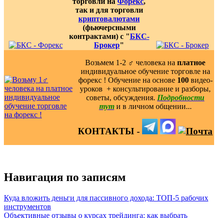
торговли на
Форекс
,
так и для торговли
криптовалютами
(фьючерсными
контрактами) с "
БКС-
Брокер
"
Возьмем 1-2 ‍♂️ человека на
платное
индивидуальное обучение торговле на
форекс ! Обучение на основе
100
видео-
уроков ️ + консультирование и разборы,
советы, обсуждения.
Подробности
тут
и в личном общении...
КОНТАКТЫ -
Навигация по записям
Куда вложить деньги для пассивного дохода: ТОП-5 рабочих
инструментов
Объективные отзывы о курсах трейдинга: как выбрать