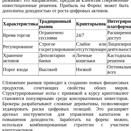
развивает это направление, предлагая клиентам современные
инвестиционные решения. Прибыль на Форекс может быть
дополнена доходностью от роста цифровых активов.
Традиционный
Интегриро
Характеристика
Крипторынок
рынок
платформ
Ограничено
Расширенн
Время торгов
24/7
сессиями
доступ
Строгое
Слабое или
Лицензиро
Регулирование
госрегулирование
отсутствующее
деятельнос
Хранение
Депозитарии и
Личные
Кастодиал
активов
банки
кошельки
решения
Оптимальн
Порог входа
Высокий
Низкий
всех
Сближение рынков приводит к созданию новых финансовых
продуктов, сочетающих свойства обоих миров.
Структурированные ноты с привязкой к курсу криптовалют
становятся популярными среди консервативных инвесторов.
Брокеры разрабатывают сложные деривативы, позволяющие
хеджировать риски цифровых позиций. Это расширяет
арсенал инструментов для управления капиталом и
повышения доходности. Заработать на форекс можно,
используя комбинированные стратегии с участием
криптоактивов.