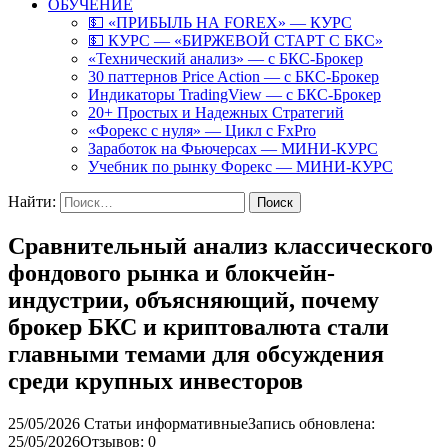
ОБУЧЕНИЕ
💵 «ПРИБЫЛЬ НА FOREX» — КУРС
💵 КУРС — «БИРЖЕВОЙ СТАРТ С БКС»
«Технический анализ» — с БКС-Брокер
30 паттернов Price Action — с БКС-Брокер
Индикаторы TradingView — с БКС-Брокер
20+ Простых и Надежных Стратегий
«Форекс с нуля» — Цикл с FxPro
Заработок на Фьючерсах — МИНИ-КУРС
Учебник по рынку Форекс — МИНИ-КУРС
Найти:
Сравнительный анализ классического
фондового рынка и блокчейн-
индустрии, объясняющий, почему
брокер БКС и криптовалюта стали
главными темами для обсуждения
среди крупных инвесторов
25/05/2026
Статьи информативные
Запись обновлена:
25/05/2026
Отзывов: 0