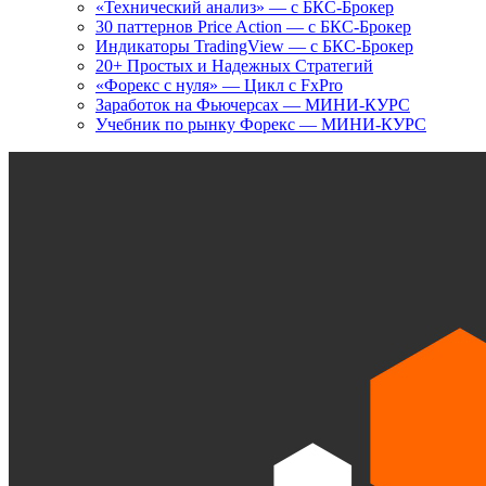
«Технический анализ» — с БКС-Брокер
30 паттернов Price Action — с БКС-Брокер
Индикаторы TradingView — с БКС-Брокер
20+ Простых и Надежных Стратегий
«Форекс с нуля» — Цикл с FxPro
Заработок на Фьючерсах — МИНИ-КУРС
Учебник по рынку Форекс — МИНИ-КУРС