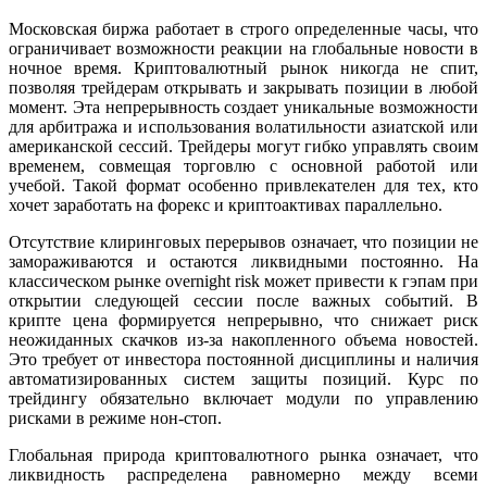
Московская биржа работает в строго определенные часы, что
ограничивает возможности реакции на глобальные новости в
ночное время. Криптовалютный рынок никогда не спит,
позволяя трейдерам открывать и закрывать позиции в любой
момент. Эта непрерывность создает уникальные возможности
для арбитража и использования волатильности азиатской или
американской сессий. Трейдеры могут гибко управлять своим
временем, совмещая торговлю с основной работой или
учебой. Такой формат особенно привлекателен для тех, кто
хочет заработать на форекс и криптоактивах параллельно.
Отсутствие клиринговых перерывов означает, что позиции не
замораживаются и остаются ликвидными постоянно. На
классическом рынке overnight risk может привести к гэпам при
открытии следующей сессии после важных событий. В
крипте цена формируется непрерывно, что снижает риск
неожиданных скачков из-за накопленного объема новостей.
Это требует от инвестора постоянной дисциплины и наличия
автоматизированных систем защиты позиций. Курс по
трейдингу обязательно включает модули по управлению
рисками в режиме нон-стоп.
Глобальная природа криптовалютного рынка означает, что
ликвидность распределена равномерно между всеми