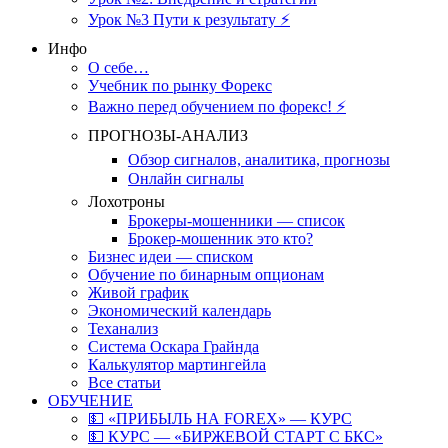
Урок №3 Пути к результату ⚡️
Инфо
О себе…
Учебник по рынку Форекс
Важно перед обучением по форекс! ⚡
ПРОГНОЗЫ-АНАЛИЗ
Обзор сигналов, аналитика, прогнозы
Онлайн сигналы
Лохотроны
Брокеры-мошенники — список
Брокер-мошенник это кто?
Бизнес идеи — списком
Обучение по бинарным опционам
Живой график
Экономический календарь
Теханализ
Система Оскара Грайнда
Калькулятор мартингейла
Все статьи
ОБУЧЕНИЕ
💵 «ПРИБЫЛЬ НА FOREX» — КУРС
💵 КУРС — «БИРЖЕВОЙ СТАРТ С БКС»