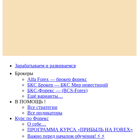
Зарабатываем и развиваемся
Брокеры
Alfa Forex — брокер форекс
БКС Брокер — БКС Мир инвестиций
БКС-Форекс — (BCS-Forex)
Ещё варианты…
В ПОМОЩЬ !
Все стратегии
Все индикаторы
Курс по Форекс
О себе…
ПРОГРАММА КУРСА «ПРИБЫЛЬ НА FOREX»
Важно перед началом обучения! ⚡ ⚡