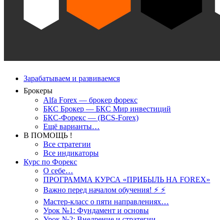
Зарабатываем и развиваемся
Брокеры
Alfa Forex — брокер форекс
БКС Брокер — БКС Мир инвестиций
БКС-Форекс — (BCS-Forex)
Ещё варианты…
В ПОМОЩЬ !
Все стратегии
Все индикаторы
Курс по Форекс
О себе…
ПРОГРАММА КУРСА «ПРИБЫЛЬ НА FOREX»
Важно перед началом обучения! ⚡ ⚡
Мастер-класс о пяти направлениях…
Урок №1: Фундамент и основы
Урок №2: Внедрение и стратегии