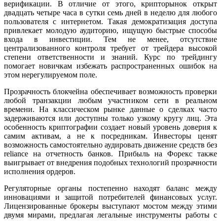
верификации. В отличие от этого, крипторынок открыт
двадцать четыре часа в сутки семь дней в неделю для любого
пользователя с интернетом. Такая демократизация доступа
привлекает молодую аудиторию, ищущую быстрые способы
входа в инвестиции. Тем не менее, отсутствие
централизованного контроля требует от трейдера высокой
степени ответственности и знаний. Курс по трейдингу
помогает новичкам избежать распространенных ошибок на
этом нерегулируемом поле.
Прозрачность блокчейна обеспечивает возможность проверки
любой транзакции любым участником сети в реальном
времени. На классическом рынке данные о сделках часто
задерживаются или доступны только узкому кругу лиц. Эта
особенность криптографии создает новый уровень доверия к
самим активам, а не к посредникам. Инвесторы ценят
возможность самостоятельно аудировать движение средств без
reliance на отчетность банков. Прибыль на Форекс также
выигрывает от внедрения подобных технологий прозрачности
исполнения ордеров.
Регуляторные органы постепенно находят баланс между
инновациями и защитой потребителей финансовых услуг.
Лицензированные брокеры выступают мостом между этими
двумя мирами, предлагая легальные инструменты работы с