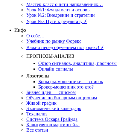
Мастер-класс о пяти направлениях…
Урок №1: Фундамент и основы
Урок №2: Внедрение и стратегии
Урок №3 Пути к результату ⚡️
Инфо
О себе…
Учебник по рынку Форекс
Важно перед обучением по форекс! ⚡
ПРОГНОЗЫ-АНАЛИЗ
Обзор сигналов, аналитика, прогнозы
Онлайн сигналы
Лохотроны
Брокеры-мошенники — список
Брокер-мошенник это кто?
Бизнес идеи — списком
Обучение по бинарным опционам
Живой график
Экономический календарь
Теханализ
Система Оскара Грайнда
Калькулятор мартингейла
Все статьи