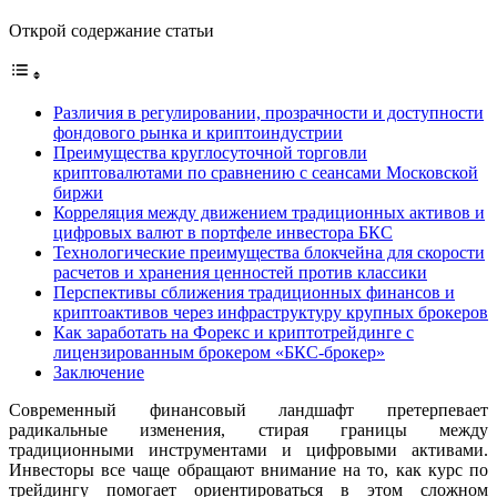
Открой содержание статьи
Различия в регулировании, прозрачности и доступности
фондового рынка и криптоиндустрии
Преимущества круглосуточной торговли
криптовалютами по сравнению с сеансами Московской
биржи
Корреляция между движением традиционных активов и
цифровых валют в портфеле инвестора БКС
Технологические преимущества блокчейна для скорости
расчетов и хранения ценностей против классики
Перспективы сближения традиционных финансов и
криптоактивов через инфраструктуру крупных брокеров
Как заработать на Форекс и криптотрейдинге с
лицензированным брокером «БКС-брокер»
Заключение
Современный финансовый ландшафт претерпевает
радикальные изменения, стирая границы между
традиционными инструментами и цифровыми активами.
Инвесторы все чаще обращают внимание на то, как курс по
трейдингу помогает ориентироваться в этом сложном