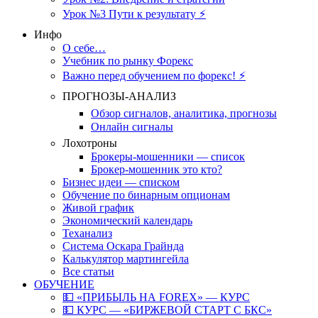
Урок №3 Пути к результату ⚡️
Инфо
О себе…
Учебник по рынку Форекс
Важно перед обучением по форекс! ⚡
ПРОГНОЗЫ-АНАЛИЗ
Обзор сигналов, аналитика, прогнозы
Онлайн сигналы
Лохотроны
Брокеры-мошенники — список
Брокер-мошенник это кто?
Бизнес идеи — списком
Обучение по бинарным опционам
Живой график
Экономический календарь
Теханализ
Система Оскара Грайнда
Калькулятор мартингейла
Все статьи
ОБУЧЕНИЕ
💵 «ПРИБЫЛЬ НА FOREX» — КУРС
💵 КУРС — «БИРЖЕВОЙ СТАРТ С БКС»