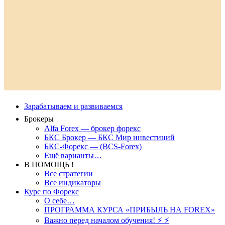
Зарабатываем и развиваемся
Брокеры
Alfa Forex — брокер форекс
БКС Брокер — БКС Мир инвестиций
БКС-Форекс — (BCS-Forex)
Ещё варианты…
В ПОМОЩЬ !
Все стратегии
Все индикаторы
Курс по Форекс
О себе…
ПРОГРАММА КУРСА «ПРИБЫЛЬ НА FOREX»
Важно перед началом обучения! ⚡ ⚡