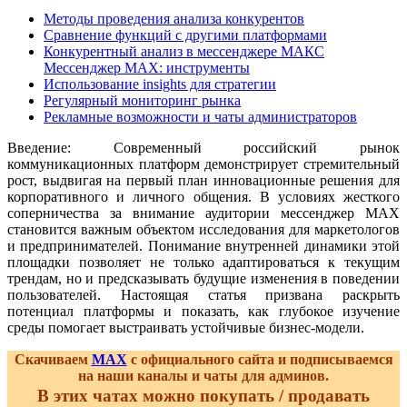
Методы проведения анализа конкурентов
Сравнение функций с другими платформами
Конкурентный анализ в мессенджере МАКС
Мессенджер MAX: инструменты
Использование insights для стратегии
Регулярный мониторинг рынка
Рекламные возможности и чаты администраторов
Введение: Современный российский рынок
коммуникационных платформ демонстрирует стремительный
рост, выдвигая на первый план инновационные решения для
корпоративного и личного общения. В условиях жесткого
соперничества за внимание аудитории мессенджер MAX
становится важным объектом исследования для маркетологов
и предпринимателей. Понимание внутренней динамики этой
площадки позволяет не только адаптироваться к текущим
трендам, но и предсказывать будущие изменения в поведении
пользователей. Настоящая статья призвана раскрыть
потенциал платформы и показать, как глубокое изучение
среды помогает выстраивать устойчивые бизнес-модели.
Скачиваем
MAX
с официального сайта и подписываемся
на наши каналы и чаты для админов.
В этих чатах можно покупать / продавать