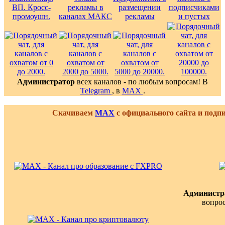
Администратор
всех каналов - по любым вопросам! В
Telegram
, в
MAX
.
Скачиваем
MAX
с официального сайта и подп
Администр
вопро