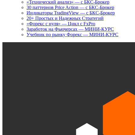
«Технический анализ» — с БКС-Брокер
30 паттернов Price Action — с БКС-Брокер
Индикаторы TradingView — с БКС-Брокер
20+ Простых и Надежных Стратегий
«Форекс с нуля» — Цикл с FxPro
Заработок на Фьючерсах — МИНИ-КУРС
Учебник по рынку Форекс — МИНИ-КУРС