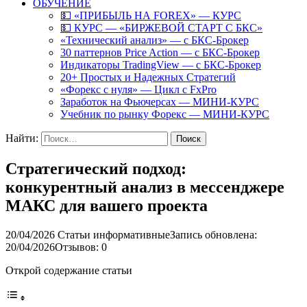
ОБУЧЕНИЕ
💵 «ПРИБЫЛЬ НА FOREX» — КУРС
💵 КУРС — «БИРЖЕВОЙ СТАРТ С БКС»
«Технический анализ» — с БКС-Брокер
30 паттернов Price Action — с БКС-Брокер
Индикаторы TradingView — с БКС-Брокер
20+ Простых и Надежных Стратегий
«Форекс с нуля» — Цикл с FxPro
Заработок на Фьючерсах — МИНИ-КУРС
Учебник по рынку Форекс — МИНИ-КУРС
Найти:
Стратегический подход:
конкурентный анализ в мессенджере
МАКС для вашего проекта
20/04/2026
Статьи информативные
Запись обновлена:
20/04/2026
Отзывов: 0
Открой содержание статьи