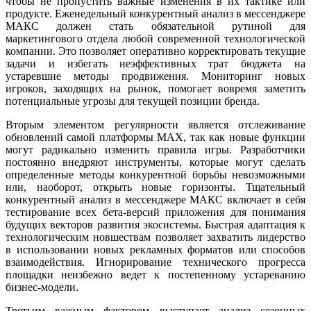
чтобы не пропустить важные изменения в их тактике или
продукте. Еженедельный конкурентный анализ в мессенджере
МАКС должен стать обязательной рутиной для
маркетингового отдела любой современной технологической
компании. Это позволяет оперативно корректировать текущие
задачи и избегать неэффективных трат бюджета на
устаревшие методы продвижения. Мониторинг новых
игроков, заходящих на рынок, помогает вовремя заметить
потенциальные угрозы для текущей позиции бренда.
Вторым элементом регулярности является отслеживание
обновлений самой платформы MAX, так как новые функции
могут радикально изменить правила игры. Разработчики
постоянно внедряют инструменты, которые могут сделать
определенные методы конкурентной борьбы невозможными
или, наоборот, открыть новые горизонты. Тщательный
конкурентный анализ в мессенджере МАКС включает в себя
тестирование всех бета-версий приложения для понимания
будущих векторов развития экосистемы. Быстрая адаптация к
технологическим новшествам позволяет захватить лидерство
в использовании новых рекламных форматов или способов
взаимодействия. Игнорирование технического прогресса
площадки неизбежно ведет к постепенному устареванию
бизнес-модели.
Третьим важным фактором выступает анализ сезонных