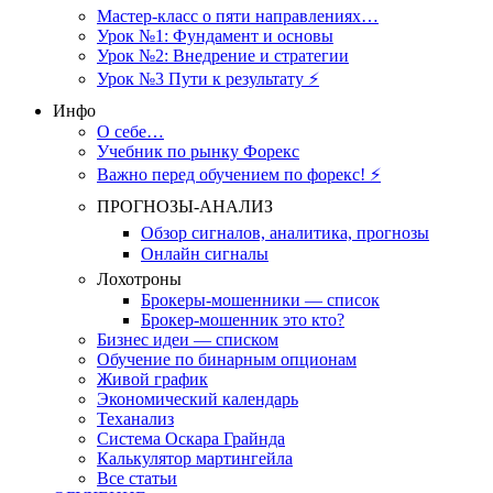
Мастер-класс о пяти направлениях…
Урок №1: Фундамент и основы
Урок №2: Внедрение и стратегии
Урок №3 Пути к результату ⚡️
Инфо
О себе…
Учебник по рынку Форекс
Важно перед обучением по форекс! ⚡
ПРОГНОЗЫ-АНАЛИЗ
Обзор сигналов, аналитика, прогнозы
Онлайн сигналы
Лохотроны
Брокеры-мошенники — список
Брокер-мошенник это кто?
Бизнес идеи — списком
Обучение по бинарным опционам
Живой график
Экономический календарь
Теханализ
Система Оскара Грайнда
Калькулятор мартингейла
Все статьи