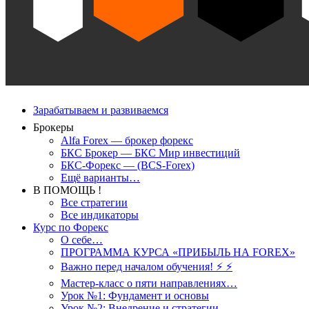
Зарабатываем и развиваемся
Брокеры
Alfa Forex — брокер форекс
БКС Брокер — БКС Мир инвестиций
БКС-Форекс — (BCS-Forex)
Ещё варианты…
В ПОМОЩЬ !
Все стратегии
Все индикаторы
Курс по Форекс
О себе…
ПРОГРАММА КУРСА «ПРИБЫЛЬ НА FOREX»
Важно перед началом обучения! ⚡ ⚡
Мастер-класс о пяти направлениях…
Урок №1: Фундамент и основы
Урок №2: Внедрение и стратегии