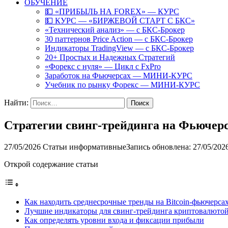
ОБУЧЕНИЕ
💵 «ПРИБЫЛЬ НА FOREX» — КУРС
💵 КУРС — «БИРЖЕВОЙ СТАРТ С БКС»
«Технический анализ» — с БКС-Брокер
30 паттернов Price Action — с БКС-Брокер
Индикаторы TradingView — с БКС-Брокер
20+ Простых и Надежных Стратегий
«Форекс с нуля» — Цикл с FxPro
Заработок на Фьючерсах — МИНИ-КУРС
Учебник по рынку Форекс — МИНИ-КУРС
Найти:
Стратегии свинг-трейдинга на Фьючерс
27/05/2026
Статьи информативные
Запись обновлена: 27/05/202
Открой содержание статьи
Как находить среднесрочные тренды на Bitcoin-фьючерса
Лучшие индикаторы для свинг-трейдинга криптовалюто
Как определять уровни входа и фиксации прибыли