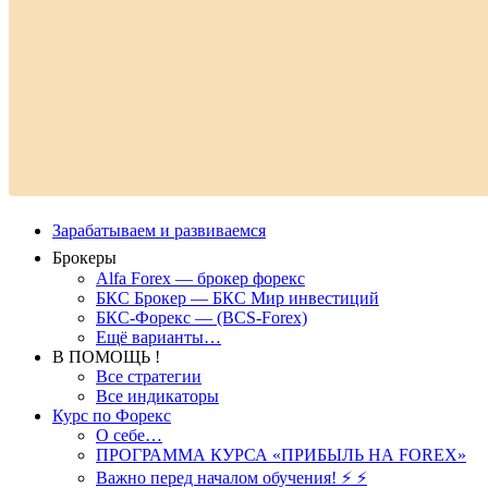
Зарабатываем и развиваемся
Брокеры
Alfa Forex — брокер форекс
БКС Брокер — БКС Мир инвестиций
БКС-Форекс — (BCS-Forex)
Ещё варианты…
В ПОМОЩЬ !
Все стратегии
Все индикаторы
Курс по Форекс
О себе…
ПРОГРАММА КУРСА «ПРИБЫЛЬ НА FOREX»
Важно перед началом обучения! ⚡ ⚡