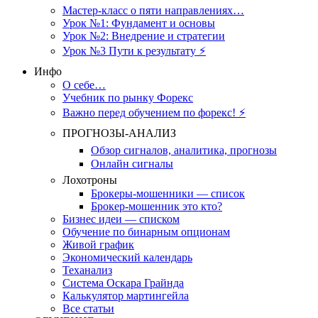
Мастер-класс о пяти направлениях…
Урок №1: Фундамент и основы
Урок №2: Внедрение и стратегии
Урок №3 Пути к результату ⚡️
Инфо
О себе…
Учебник по рынку Форекс
Важно перед обучением по форекс! ⚡
ПРОГНОЗЫ-АНАЛИЗ
Обзор сигналов, аналитика, прогнозы
Онлайн сигналы
Лохотроны
Брокеры-мошенники — список
Брокер-мошенник это кто?
Бизнес идеи — списком
Обучение по бинарным опционам
Живой график
Экономический календарь
Теханализ
Система Оскара Грайнда
Калькулятор мартингейла
Все статьи