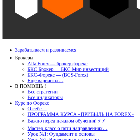
Зарабатываем и развиваемся
Брокеры
Alfa Forex — брокер форекс
БКС Брокер — БКС Мир инвестиций
БКС-Форекс — (BCS-Forex)
Ещё варианты…
В ПОМОЩЬ !
Все стратегии
Все индикаторы
Курс по Форекс
О себе…
ПРОГРАММА КУРСА «ПРИБЫЛЬ НА FOREX»
Важно перед началом обучения! ⚡ ⚡
Мастер-класс о пяти направлениях…
Урок №1: Фундамент и основы
Урок №2: Внедрение и стратегии