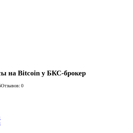
ы на Bitcoin у БКС-брокер
6
Отзывов: 0
х
й