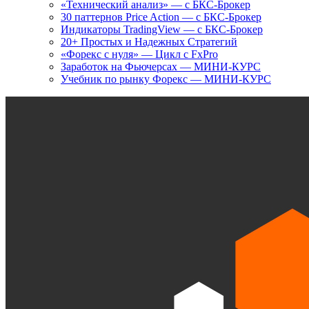
«Технический анализ» — с БКС-Брокер
30 паттернов Price Action — с БКС-Брокер
Индикаторы TradingView — с БКС-Брокер
20+ Простых и Надежных Стратегий
«Форекс с нуля» — Цикл с FxPro
Заработок на Фьючерсах — МИНИ-КУРС
Учебник по рынку Форекс — МИНИ-КУРС