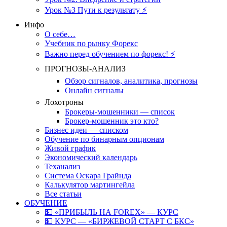
Урок №3 Пути к результату ⚡️
Инфо
О себе…
Учебник по рынку Форекс
Важно перед обучением по форекс! ⚡
ПРОГНОЗЫ-АНАЛИЗ
Обзор сигналов, аналитика, прогнозы
Онлайн сигналы
Лохотроны
Брокеры-мошенники — список
Брокер-мошенник это кто?
Бизнес идеи — списком
Обучение по бинарным опционам
Живой график
Экономический календарь
Теханализ
Система Оскара Грайнда
Калькулятор мартингейла
Все статьи
ОБУЧЕНИЕ
💵 «ПРИБЫЛЬ НА FOREX» — КУРС
💵 КУРС — «БИРЖЕВОЙ СТАРТ С БКС»