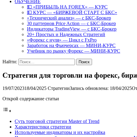
ОБУЧЕНИЕ
💵 «ПРИБЫЛЬ НА FOREX» — КУРС
💵 КУРС — «БИРЖЕВОЙ СТАРТ С БКС»
«Технический анализ» — с БКС-Брокер
30 паттернов Price Action — с БКС-Брокер
Индикаторы TradingView — с БКС-Брокер
20+ Простых и Надежных Стратегий
«Форекс с нуля» — Цикл с FxPro
Заработок на Фьючерсах — МИНИ-КУРС
Учебник по рынку Форекс — МИНИ-КУРС
Найти:
Стратегия для торговли на форекс, бир
19/07/2023
18/04/2025
Стратегии
Запись обновлена: 18/04/2025
От
Открой содержание статьи
Суть торговой стратегии Master of Trend
Характеристики стратегии
Используемые индикаторы и их настройка