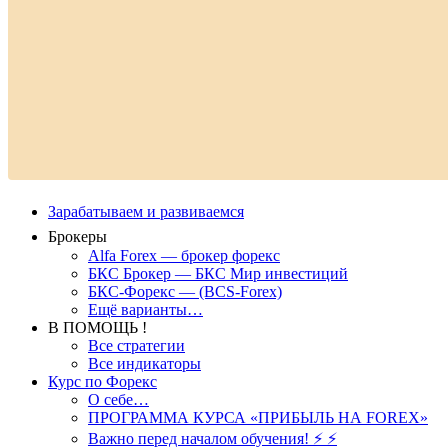
Зарабатываем и развиваемся
Брокеры
Alfa Forex — брокер форекс
БКС Брокер — БКС Мир инвестиций
БКС-Форекс — (BCS-Forex)
Ещё варианты…
В ПОМОЩЬ !
Все стратегии
Все индикаторы
Курс по Форекс
О себе…
ПРОГРАММА КУРСА «ПРИБЫЛЬ НА FOREX»
Важно перед началом обучения! ⚡ ⚡