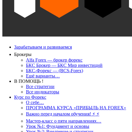
Зарабатываем и развиваемся
Брокеры
Alfa Forex — брокер форекс
БКС Брокер — БКС Мир инвестиций
БКС-Форекс — (BCS-Forex)
Ещё варианты…
В ПОМОЩЬ !
Все стратегии
Все индикаторы
Курс по Форекс
О себе…
ПРОГРАММА КУРСА «ПРИБЫЛЬ НА FOREX»
Важно перед началом обучения! ⚡ ⚡
Мастер-класс о пяти направлениях…
Урок №1: Фундамент и основы
Урок №2: Внедрение и стратегии