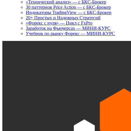
«Технический анализ» — с БКС-Брокер
30 паттернов Price Action — с БКС-Брокер
Индикаторы TradingView — с БКС-Брокер
20+ Простых и Надежных Стратегий
«Форекс с нуля» — Цикл с FxPro
Заработок на Фьючерсах — МИНИ-КУРС
Учебник по рынку Форекс — МИНИ-КУРС