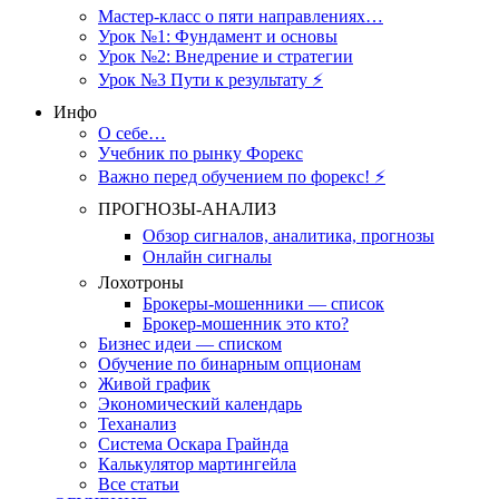
Мастер-класс о пяти направлениях…
Урок №1: Фундамент и основы
Урок №2: Внедрение и стратегии
Урок №3 Пути к результату ⚡️
Инфо
О себе…
Учебник по рынку Форекс
Важно перед обучением по форекс! ⚡
ПРОГНОЗЫ-АНАЛИЗ
Обзор сигналов, аналитика, прогнозы
Онлайн сигналы
Лохотроны
Брокеры-мошенники — список
Брокер-мошенник это кто?
Бизнес идеи — списком
Обучение по бинарным опционам
Живой график
Экономический календарь
Теханализ
Система Оскара Грайнда
Калькулятор мартингейла
Все статьи