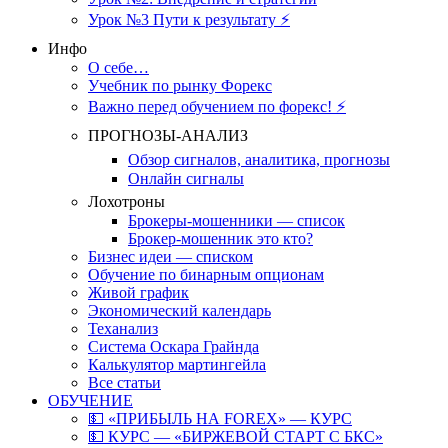
Урок №3 Пути к результату ⚡️
Инфо
О себе…
Учебник по рынку Форекс
Важно перед обучением по форекс! ⚡
ПРОГНОЗЫ-АНАЛИЗ
Обзор сигналов, аналитика, прогнозы
Онлайн сигналы
Лохотроны
Брокеры-мошенники — список
Брокер-мошенник это кто?
Бизнес идеи — списком
Обучение по бинарным опционам
Живой график
Экономический календарь
Теханализ
Система Оскара Грайнда
Калькулятор мартингейла
Все статьи
ОБУЧЕНИЕ
💵 «ПРИБЫЛЬ НА FOREX» — КУРС
💵 КУРС — «БИРЖЕВОЙ СТАРТ С БКС»