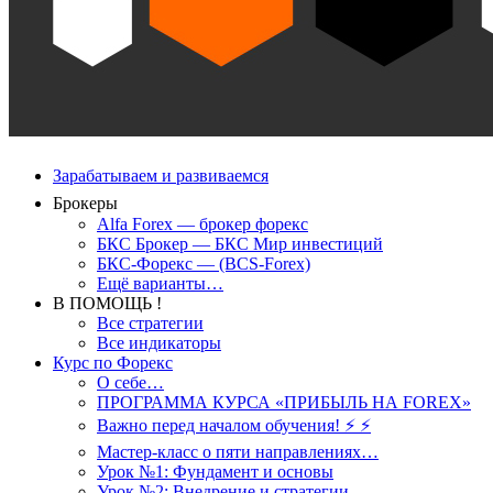
Зарабатываем и развиваемся
Брокеры
Alfa Forex — брокер форекс
БКС Брокер — БКС Мир инвестиций
БКС-Форекс — (BCS-Forex)
Ещё варианты…
В ПОМОЩЬ !
Все стратегии
Все индикаторы
Курс по Форекс
О себе…
ПРОГРАММА КУРСА «ПРИБЫЛЬ НА FOREX»
Важно перед началом обучения! ⚡ ⚡
Мастер-класс о пяти направлениях…
Урок №1: Фундамент и основы
Урок №2: Внедрение и стратегии