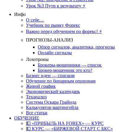
Урок №3 Пути к результату ⚡️
Инфо
О себе…
Учебник по рынку Форекс
Важно перед обучением по форекс! ⚡
ПРОГНОЗЫ-АНАЛИЗ
Обзор сигналов, аналитика, прогнозы
Онлайн сигналы
Лохотроны
Брокеры-мошенники — список
Брокер-мошенник это кто?
Бизнес идеи — списком
Обучение по бинарным опционам
Живой график
Экономический календарь
Теханализ
Система Оскара Грайнда
Калькулятор мартингейла
Все статьи
ОБУЧЕНИЕ
💵 «ПРИБЫЛЬ НА FOREX» — КУРС
💵 КУРС — «БИРЖЕВОЙ СТАРТ С БКС»