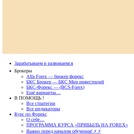
Зарабатываем и развиваемся
Брокеры
Alfa Forex — брокер форекс
БКС Брокер — БКС Мир инвестиций
БКС-Форекс — (BCS-Forex)
Ещё варианты…
В ПОМОЩЬ !
Все стратегии
Все индикаторы
Курс по Форекс
О себе…
ПРОГРАММА КУРСА «ПРИБЫЛЬ НА FOREX»
Важно перед началом обучения! ⚡ ⚡