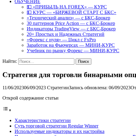
ОБУЧЕНИЕ
💵 «ПРИБЫЛЬ НА FOREX» — КУРС
💵 КУРС — «БИРЖЕВОЙ СТАРТ С БКС»
«Технический анализ» — с БКС-Брокер
30 паттернов Price Action — с БКС-Брокер
Индикаторы TradingView — с БКС-Брокер
20+ Простых и Надежных Стратегий
«Форекс с нуля» — Цикл с FxPro
Заработок на Фьючерсах — МИНИ-КУРС
Учебник по рынку Форекс — МИНИ-КУРС
Найти:
Стратегия для торговли бинарными оп
11/06/2023
06/09/2023
Стратегии
Запись обновлена: 06/09/2023
От
Открой содержание статьи
Характеристики стратегии
Суть торговой стратегии Regular Winner
Используемые индикаторы и их настройка