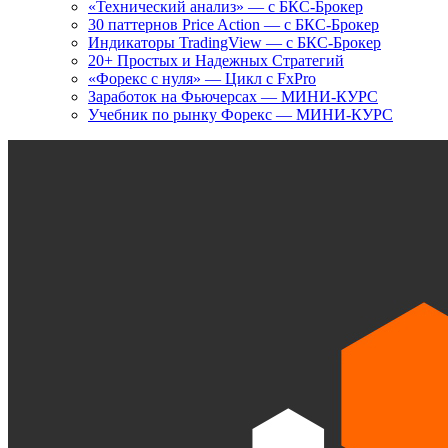
«Технический анализ» — с БКС-Брокер
30 паттернов Price Action — с БКС-Брокер
Индикаторы TradingView — с БКС-Брокер
20+ Простых и Надежных Стратегий
«Форекс с нуля» — Цикл с FxPro
Заработок на Фьючерсах — МИНИ-КУРС
Учебник по рынку Форекс — МИНИ-КУРС