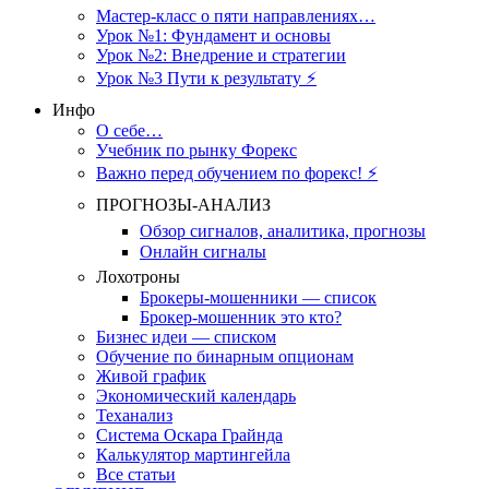
Мастер-класс о пяти направлениях…
Урок №1: Фундамент и основы
Урок №2: Внедрение и стратегии
Урок №3 Пути к результату ⚡️
Инфо
О себе…
Учебник по рынку Форекс
Важно перед обучением по форекс! ⚡
ПРОГНОЗЫ-АНАЛИЗ
Обзор сигналов, аналитика, прогнозы
Онлайн сигналы
Лохотроны
Брокеры-мошенники — список
Брокер-мошенник это кто?
Бизнес идеи — списком
Обучение по бинарным опционам
Живой график
Экономический календарь
Теханализ
Система Оскара Грайнда
Калькулятор мартингейла
Все статьи