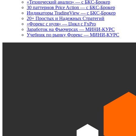
«Технический анализ» — с БКС-Брокер
30 паттернов Price Action — с БКС-Брокер
Индикаторы TradingView — с БКС-Брокер
20+ Простых и Надежных Стратегий
«Форекс с нуля» — Цикл с FxPro
Заработок на Фьючерсах — МИНИ-КУРС
Учебник по рынку Форекс — МИНИ-КУРС