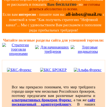
бесплатно
ее рассказать и показать
Вам
, но
не готовы
делиться абсолютно со всеми.
all-inbox@mail.ru
Если вам
интересно
- пишите нам на:
с
пометкой в теме "Как получить стратегию "Нефтяной
канал"... Мы с удовольствием Вам расскажем и пополним
ряды прибыльных трейдеров!
Читайте полезные разделы сайта для успешной торговли:
Все мы прекрасно понимаем, что мир трейдинга
гораздо шире чем несколько Российских брокеров,
поэтому предлагаем вам различные варианты и
альтернативных брокеров Форекс
, а так же
сайт
посвященный криптотрейдингу
. В наших