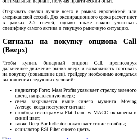
оптимальный вариант, получая практический опыт.
Открывать сделки лучше всего в рамках европейской или
американской сессий. Для экспирационного срока расчет идет
в рамках 2-5 свечей, однако также важно учитывать
специфику самого актива и текущую рыночную ситуацию.
Сигналы на покупку опциона Call
(Вверх)
Чтобы купить бинарный опцион Call, прогнозируя
дальнейшее движение рынка вверх и возможность торговать
на покупку (повышение цен), трейдеру необходимо дождаться
выполнения следующих условий:
индикатор Forex Mass Profits указывает стрелку зеленого
цвета, направленную вверх;
свеча закрывается выше синего мувинга Moving
Average, когда поступает сигнал;
столбцы гистограммы Flat Trand w MACD окрашены в
синий цвет;
также Deep Bar Indicator показывает синие столбцы;
осциллятор RSI Filter синего цвета.