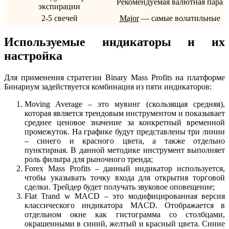
Рекомендуемая валютная пара
экспирации
2-5 свечей
Major
— самые волатильные
Используемые индикаторы и их
настройка
Для применения стратегии Binary Mass Profits на платформе
Бинариум задействуется комбинация из пяти индикаторов:
Moving Average – это мувинг (скользящая средняя),
которая является трендовым инструментом и показывает
среднее ценовое значение за конкретный временной
промежуток. На графике будут представлены три линии
– синего и красного цвета, а также отдельно
пунктирная. В данной методике инструмент выполняет
роль фильтра для рыночного тренда;
Forex Mass Profits – данный индикатор используется,
чтобы указывать точку входа для открытия торговой
сделки. Трейдер будет получать звуковое оповещение;
Flat Trand w MACD – это модифицированная версия
классического индикатора MACD. Отображается в
отдельном окне как гистограмма со столбцами,
окрашенными в синий, желтый и красный цвета. Синие