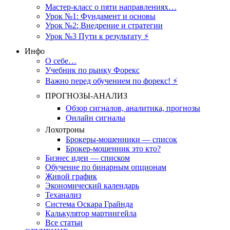
Мастер-класс о пяти направлениях…
Урок №1: Фундамент и основы
Урок №2: Внедрение и стратегии
Урок №3 Пути к результату ⚡️
Инфо
О себе…
Учебник по рынку Форекс
Важно перед обучением по форекс! ⚡
ПРОГНОЗЫ-АНАЛИЗ
Обзор сигналов, аналитика, прогнозы
Онлайн сигналы
Лохотроны
Брокеры-мошенники — список
Брокер-мошенник это кто?
Бизнес идеи — списком
Обучение по бинарным опционам
Живой график
Экономический календарь
Теханализ
Система Оскара Грайнда
Калькулятор мартингейла
Все статьи