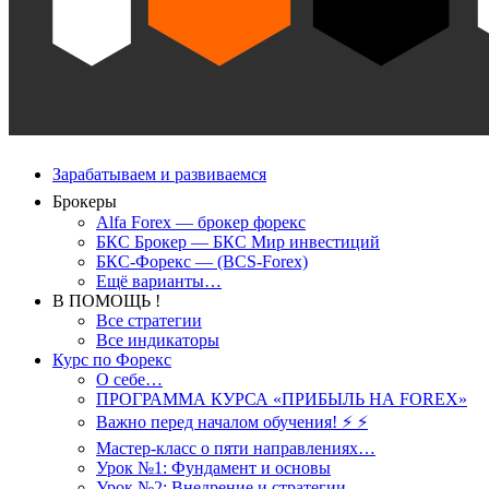
Зарабатываем и развиваемся
Брокеры
Alfa Forex — брокер форекс
БКС Брокер — БКС Мир инвестиций
БКС-Форекс — (BCS-Forex)
Ещё варианты…
В ПОМОЩЬ !
Все стратегии
Все индикаторы
Курс по Форекс
О себе…
ПРОГРАММА КУРСА «ПРИБЫЛЬ НА FOREX»
Важно перед началом обучения! ⚡ ⚡
Мастер-класс о пяти направлениях…
Урок №1: Фундамент и основы
Урок №2: Внедрение и стратегии