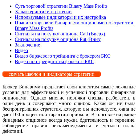
Суть торговой стратегии Binary Mass Profits
Характеристики стратегии
Используемые индикаторы и их настройка
Правила торговли бинарными опционами по стратегии
Binary Mass Profits
Сигналы на покупку опциона Call (Вверх)
Сигналы на покупку опциона Put (Вниз)
Заключение
Видео
Видео биржевого трейдинга с брокером БКС
Видео про трейдинг на форекс с БКС
скачать шаблон и индикаторы стратегии
Брокер Бинариум предлагает свои клиентам самые лояльные
условия для эффективной и успешной торговли бинарными
опционами. Однако многие новички спешат разбогатеть в
один день и совершают много ошибок. Какая бы ни была
беспроигрышная стратегия, которую вы используете, одна не
дает 100-процентной гарантии прибыли. В торговле на рынке
бинарных опционов всегда нужна бдительность и терпение,
соблюдение правил риск-менеджмента и четкого плана
действий.