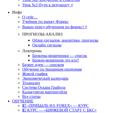
Урок №3 Пути к результату ⚡️
Инфо
О себе…
Учебник по рынку Форекс
Важно перед обучением по форекс! ⚡
ПРОГНОЗЫ-АНАЛИЗ
Обзор сигналов, аналитика, прогнозы
Онлайн сигналы
Лохотроны
Брокеры-мошенники — список
Брокер-мошенник это кто?
Бизнес идеи — списком
Обучение по бинарным опционам
Живой график
Экономический календарь
Теханализ
Система Оскара Грайнда
Калькулятор мартингейла
Все статьи
ОБУЧЕНИЕ
💵 «ПРИБЫЛЬ НА FOREX» — КУРС
💵 КУРС — «БИРЖЕВОЙ СТАРТ С БКС»