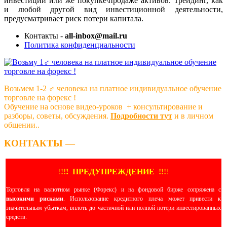
инвестиций или же покупке\продаже активов. Трейдинг, как
и любой другой вид инвестиционной деятельности,
предусматривает риск потери капитала.
Контакты -
all-inbox@mail.ru
Политика конфиденциальности
Возьмем 1-2 ‍♂️ человека на платное индивидуальное обучение
торговле на форекс !
Обучение на основе видео-уроков ️ + консультирование и
разборы, советы, обсуждения.
Подробности тут
и в личном
общении..
КОНТАКТЫ —
!
!
!
!
ПРЕДУПРЕЖДЕНИЕ
!!
!
!
Торговля на валютном рынке (Форекс) и на фондовой бирже сопряжена с
высокими рисками
. Использование кредитного плеча может привести к
значительным убыткам, вплоть до частичной или полной потери инвестированных
средств.