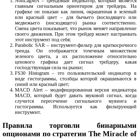
NonLagMA – трендовый индикатор, который является
главным сигнальным ориентиром для трейдера. На
графике он показан как линия, окрашенная в зеленый
или красный цвет – для бычьего (восходящего или
медвежьего (нисходящего) рынка соответственно.
Смена цвета показывает, что рынок меняет направление
своего движения. При этом трейдер может настраивать
этот инструмент под себя;
Parabolic SAR – инструмент-фильтр для краткосрочного
тренда. Он отображается точечным множеством
зеленого цвета, а их расположение относительно
ценового графика дает сигнал трейдеру, какая
господствующая сила на рынке;
FS30 Histogram – это пользовательский индикатор в
виде гистограммы, столбцы которой окрашиваются в
синий или красный цвет;
MACD Alert – модифицированная версия индикатора
MACD, который будет давать звуковой сигнал, когда
случится пересечение сигнального мувинга и
гистограммы. Используется как фильтрующий
инструмент.
Правила торговли бинарными
опционами по стратегии The Miracle of