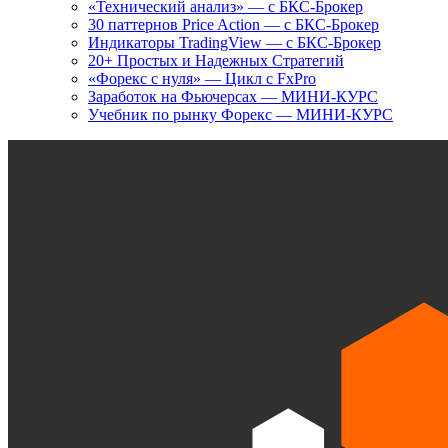
«Технический анализ» — с БКС-Брокер
30 паттернов Price Action — с БКС-Брокер
Индикаторы TradingView — с БКС-Брокер
20+ Простых и Надежных Стратегий
«Форекс с нуля» — Цикл с FxPro
Заработок на Фьючерсах — МИНИ-КУРС
Учебник по рынку Форекс — МИНИ-КУРС