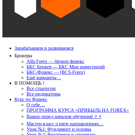
Зарабатываем и развиваемся
Брокеры
Alfa Forex — брокер форекс
БКС Брокер — БКС Мир инвестиций
БКС-Форекс — (BCS-Forex)
Ещё варианты…
В ПОМОЩЬ !
Все стратегии
Все индикаторы
Курс по Форекс
О себе…
ПРОГРАММА КУРСА «ПРИБЫЛЬ НА FOREX»
Важно перед началом обучения! ⚡ ⚡
Мастер-класс о пяти направлениях…
Урок №1: Фундамент и основы
Урок №2: Внедрение и стратегии