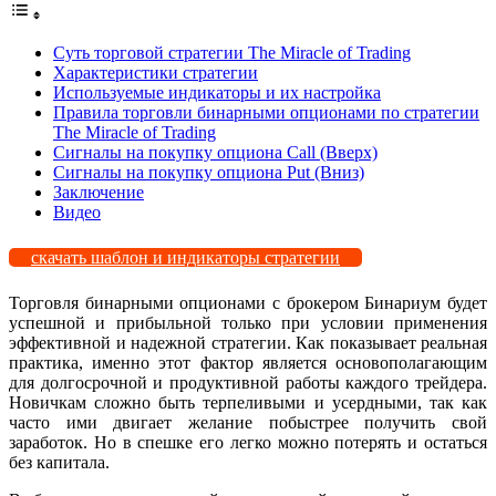
Суть торговой стратегии The Miracle of Trading
Характеристики стратегии
Используемые индикаторы и их настройка
Правила торговли бинарными опционами по стратегии
The Miracle of Trading
Сигналы на покупку опциона Call (Вверх)
Сигналы на покупку опциона Put (Вниз)
Заключение
Видео
скачать шаблон и индикаторы стратегии
Торговля бинарными опционами с брокером Бинариум будет
успешной и прибыльной только при условии применения
эффективной и надежной стратегии. Как показывает реальная
практика, именно этот фактор является основополагающим
для долгосрочной и продуктивной работы каждого трейдера.
Новичкам сложно быть терпеливыми и усердными, так как
часто ими двигает желание побыстрее получить свой
заработок. Но в спешке его легко можно потерять и остаться
без капитала.