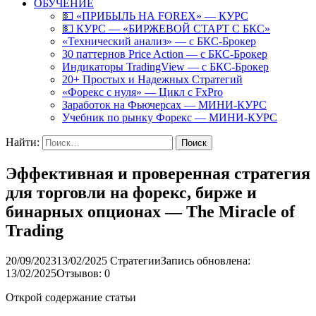
ОБУЧЕНИЕ
💵 «ПРИБЫЛЬ НА FOREX» — КУРС
💵 КУРС — «БИРЖЕВОЙ СТАРТ С БКС»
«Технический анализ» — с БКС-Брокер
30 паттернов Price Action — с БКС-Брокер
Индикаторы TradingView — с БКС-Брокер
20+ Простых и Надежных Стратегий
«Форекс с нуля» — Цикл с FxPro
Заработок на Фьючерсах — МИНИ-КУРС
Учебник по рынку Форекс — МИНИ-КУРС
Найти:
Эффективная и проверенная стратегия
для торговли на форекс, бирже и
бинарных опционах — The Miracle of
Trading
20/09/2023
13/02/2025
Стратегии
Запись обновлена:
13/02/2025
Отзывов: 0
Открой содержание статьи