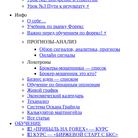
Урок №3 Пути к результату ⚡️
Инфо
О себе…
Учебник по рынку Форекс
Важно перед обучением по форекс! ⚡
ПРОГНОЗЫ-АНАЛИЗ
Обзор сигналов, аналитика, прогнозы
Онлайн сигналы
Лохотроны
Брокеры-мошенники — список
Брокер-мошенник это кто?
Бизнес идеи — списком
Обучение по бинарным опционам
Живой график
Экономический календарь
Теханализ
Система Оскара Грайнда
Калькулятор мартингейла
Все статьи
ОБУЧЕНИЕ
💵 «ПРИБЫЛЬ НА FOREX» — КУРС
💵 КУРС — «БИРЖЕВОЙ СТАРТ С БКС»