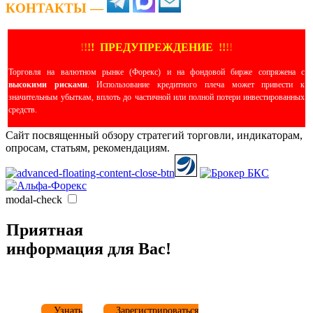
КОНТАКТЫ —
!
!
!
!
ПРЕДУПРЕЖДЕНИЕ
!!
!
!
Торговля на валютном рынке (Форекс) и на фондовой бирже сопряжена с
высокими рисками
. Использование кредитного плеча может привести к
значительным убыткам, вплоть до частичной или полной потери инвестированных
средств.
Сайт посвященный обзору стратегий торговли, индикаторам,
опросам, статьям, рекомендациям.
modal-check
Приятная
информация для Вас!
Узнать
Зарегистрироваться