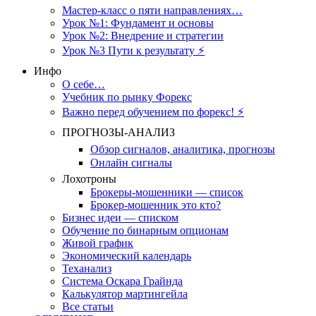
Мастер-класс о пяти направлениях…
Урок №1: Фундамент и основы
Урок №2: Внедрение и стратегии
Урок №3 Пути к результату ⚡️
Инфо
О себе…
Учебник по рынку Форекс
Важно перед обучением по форекс! ⚡
ПРОГНОЗЫ-АНАЛИЗ
Обзор сигналов, аналитика, прогнозы
Онлайн сигналы
Лохотроны
Брокеры-мошенники — список
Брокер-мошенник это кто?
Бизнес идеи — списком
Обучение по бинарным опционам
Живой график
Экономический календарь
Теханализ
Система Оскара Грайнда
Калькулятор мартингейла
Все статьи