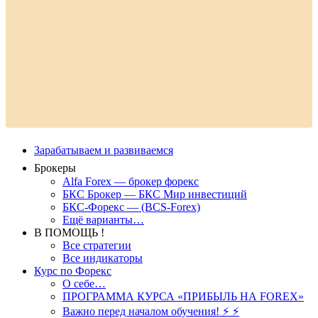
Зарабатываем и развиваемся
Брокеры
Alfa Forex — брокер форекс
БКС Брокер — БКС Мир инвестиций
БКС-Форекс — (BCS-Forex)
Ещё варианты…
В ПОМОЩЬ !
Все стратегии
Все индикаторы
Курс по Форекс
О себе…
ПРОГРАММА КУРСА «ПРИБЫЛЬ НА FOREX»
Важно перед началом обучения! ⚡ ⚡