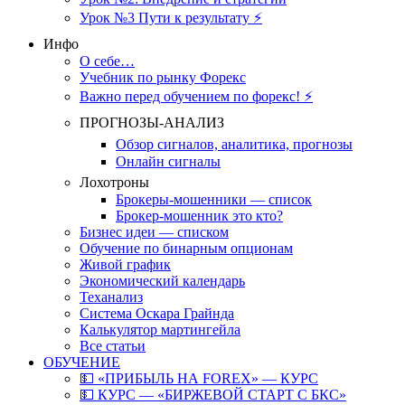
Урок №3 Пути к результату ⚡️
Инфо
О себе…
Учебник по рынку Форекс
Важно перед обучением по форекс! ⚡
ПРОГНОЗЫ-АНАЛИЗ
Обзор сигналов, аналитика, прогнозы
Онлайн сигналы
Лохотроны
Брокеры-мошенники — список
Брокер-мошенник это кто?
Бизнес идеи — списком
Обучение по бинарным опционам
Живой график
Экономический календарь
Теханализ
Система Оскара Грайнда
Калькулятор мартингейла
Все статьи
ОБУЧЕНИЕ
💵 «ПРИБЫЛЬ НА FOREX» — КУРС
💵 КУРС — «БИРЖЕВОЙ СТАРТ С БКС»