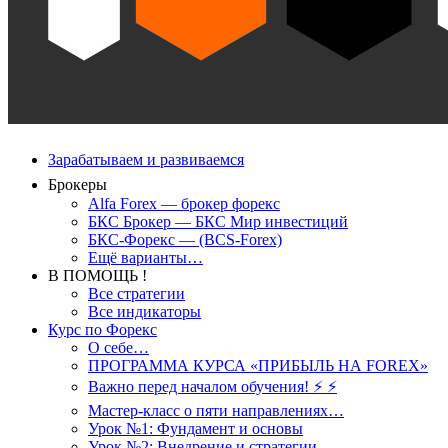
Зарабатываем и развиваемся
Брокеры
Alfa Forex — брокер форекс
БКС Брокер — БКС Мир инвестиций
БКС-Форекс — (BCS-Forex)
Ещё варианты…
В ПОМОЩЬ !
Все стратегии
Все индикаторы
Курс по Форекс
О себе…
ПРОГРАММА КУРСА «ПРИБЫЛЬ НА FOREX»
Важно перед началом обучения! ⚡ ⚡
Мастер-класс о пяти направлениях…
Урок №1: Фундамент и основы
Урок №2: Внедрение и стратегии