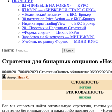
ОБУЧЕНИЕ
💵 «ПРИБЫЛЬ НА FOREX» — КУРС
💵 КУРС — «БИРЖЕВОЙ СТАРТ С БКС»
«Технический анализ» — с БКС-Брокер
30 паттернов Price Action — с БКС-Брокер
Индикаторы TradingView — с БКС-Брокер
20+ Простых и Надежных Стратегий
«Форекс с нуля» — Цикл с FxPro
Заработок на Фьючерсах — МИНИ-КУРС
Учебник по рынку Форекс — МИНИ-КУРС
Найти:
Стратегия для бинарных опционов «Но
06/08/2017
06/09/2023
Стратегии
Запись обновлена: 06/09/2023
От
Автор:
Иван С.
СЛОЖНОСТЬ
легкая
РИСКОВАННОСТЬ
низкая
Все мы стараемся найти оптимальную стратегию, тратим уй
стратегию без индикаторов и каких-либо параметров — «Ночн