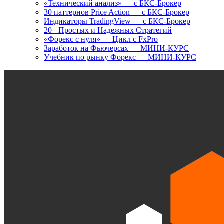
«Технический анализ» — с БКС-Брокер
30 паттернов Price Action — с БКС-Брокер
Индикаторы TradingView — с БКС-Брокер
20+ Простых и Надежных Стратегий
«Форекс с нуля» — Цикл с FxPro
Заработок на Фьючерсах — МИНИ-КУРС
Учебник по рынку Форекс — МИНИ-КУРС