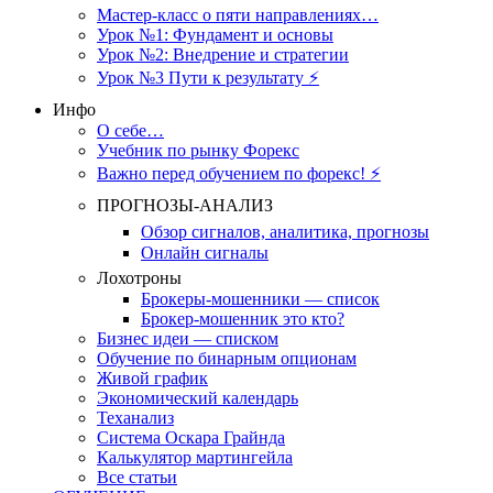
Мастер-класс о пяти направлениях…
Урок №1: Фундамент и основы
Урок №2: Внедрение и стратегии
Урок №3 Пути к результату ⚡️
Инфо
О себе…
Учебник по рынку Форекс
Важно перед обучением по форекс! ⚡
ПРОГНОЗЫ-АНАЛИЗ
Обзор сигналов, аналитика, прогнозы
Онлайн сигналы
Лохотроны
Брокеры-мошенники — список
Брокер-мошенник это кто?
Бизнес идеи — списком
Обучение по бинарным опционам
Живой график
Экономический календарь
Теханализ
Система Оскара Грайнда
Калькулятор мартингейла
Все статьи