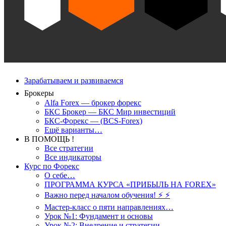
Зарабатываем и развиваемся
Брокеры
Alfa Forex — брокер форекс
БКС Брокер — БКС Мир инвестиций
БКС-Форекс — (BCS-Forex)
Ещё варианты…
В ПОМОЩЬ !
Все стратегии
Все индикаторы
Курс по Форекс
О себе…
ПРОГРАММА КУРСА «ПРИБЫЛЬ НА FOREX»
Важно перед началом обучения! ⚡ ⚡
Мастер-класс о пяти направлениях…
Урок №1: Фундамент и основы
Урок №2: Внедрение и стратегии