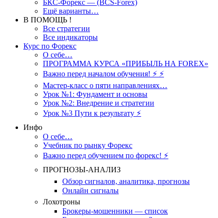
БКС-Форекс — (BCS-Forex)
Ещё варианты…
В ПОМОЩЬ !
Все стратегии
Все индикаторы
Курс по Форекс
О себе…
ПРОГРАММА КУРСА «ПРИБЫЛЬ НА FOREX»
Важно перед началом обучения! ⚡ ⚡
Мастер-класс о пяти направлениях…
Урок №1: Фундамент и основы
Урок №2: Внедрение и стратегии
Урок №3 Пути к результату ⚡️
Инфо
О себе…
Учебник по рынку Форекс
Важно перед обучением по форекс! ⚡
ПРОГНОЗЫ-АНАЛИЗ
Обзор сигналов, аналитика, прогнозы
Онлайн сигналы
Лохотроны
Брокеры-мошенники — список