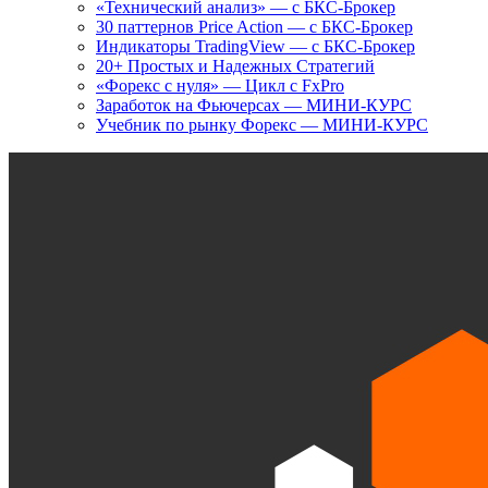
«Технический анализ» — с БКС-Брокер
30 паттернов Price Action — с БКС-Брокер
Индикаторы TradingView — с БКС-Брокер
20+ Простых и Надежных Стратегий
«Форекс с нуля» — Цикл с FxPro
Заработок на Фьючерсах — МИНИ-КУРС
Учебник по рынку Форекс — МИНИ-КУРС