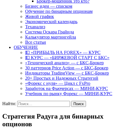
Брокер-мошенник это кто?
Бизнес идеи — списком
Обучение по бинарным опционам
Живой график
Экономический календарь
Теханализ
Система Оскара Грайнда
Калькулятор мартингейла
Все статьи
ОБУЧЕНИЕ
💵 «ПРИБЫЛЬ НА FOREX» — КУРС
💵 КУРС — «БИРЖЕВОЙ СТАРТ С БКС»
«Технический анализ» — с БКС-Брокер
30 паттернов Price Action — с БКС-Брокер
Индикаторы TradingView — с БКС-Брокер
20+ Простых и Надежных Стратегий
«Форекс с нуля» — Цикл с FxPro
Заработок на Фьючерсах — МИНИ-КУРС
Учебник по рынку Форекс — МИНИ-КУРС
Найти:
Стратегия Радуга для бинарных
опционов