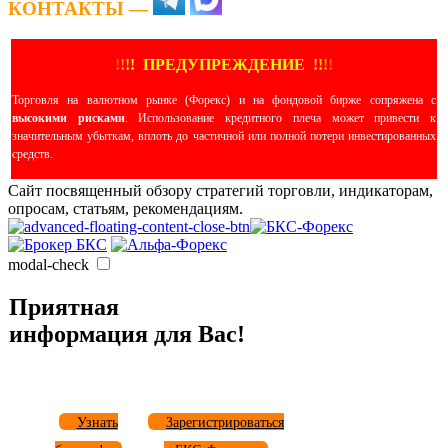
КОНТАКТЫ —
!
!
!
!
ПРЕДУПРЕЖДЕНИЕ
!!
!
!
Торговля на валютном рынке (Форекс) и на фондовой бирже сопряжена с
высокими рисками
. Использование кредитного плеча может привести к
значительным убыткам, вплоть до частичной или полной потери инвестированных
средств.
Сайт посвященный обзору стратегий торговли, индикаторам,
опросам, статьям, рекомендациям.
modal-check
Приятная
информация для Вас!
Узнать
Зарегистрироваться