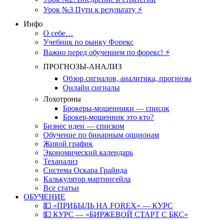
Урок №3 Пути к результату ⚡️
Инфо
О себе…
Учебник по рынку Форекс
Важно перед обучением по форекс! ⚡
ПРОГНОЗЫ-АНАЛИЗ
Обзор сигналов, аналитика, прогнозы
Онлайн сигналы
Лохотроны
Брокеры-мошенники — список
Брокер-мошенник это кто?
Бизнес идеи — списком
Обучение по бинарным опционам
Живой график
Экономический календарь
Теханализ
Система Оскара Грайнда
Калькулятор мартингейла
Все статьи
ОБУЧЕНИЕ
💵 «ПРИБЫЛЬ НА FOREX» — КУРС
💵 КУРС — «БИРЖЕВОЙ СТАРТ С БКС»