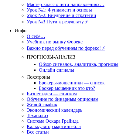
Мастер-класс о пяти направлениях…
Урок №1: Фундамент и основы
Урок №2: Внедрение и стратегии
Урок №3 Пути к результату ⚡️
Инфо
О себе…
Учебник по рынку Форекс
Важно перед обучением по форекс! ⚡
ПРОГНОЗЫ-АНАЛИЗ
Обзор сигналов, аналитика, прогнозы
Онлайн сигналы
Лохотроны
Брокеры-мошенники — список
Брокер-мошенник это кто?
Бизнес идеи — списком
Обучение по бинарным опционам
Живой график
Экономический календарь
Теханализ
Система Оскара Грайнда
Калькулятор мартингейла
Все статьи