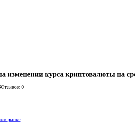
 на изменении курса криптовалюты на с
6
Отзывов: 0
тном рынке
и