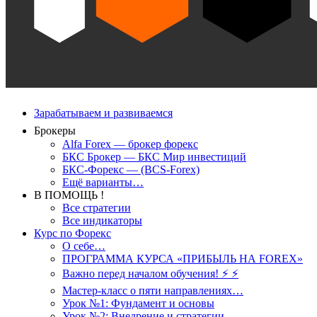
Зарабатываем и развиваемся
Брокеры
Alfa Forex — брокер форекс
БКС Брокер — БКС Мир инвестиций
БКС-Форекс — (BCS-Forex)
Ещё варианты…
В ПОМОЩЬ !
Все стратегии
Все индикаторы
Курс по Форекс
О себе…
ПРОГРАММА КУРСА «ПРИБЫЛЬ НА FOREX»
Важно перед началом обучения! ⚡ ⚡
Мастер-класс о пяти направлениях…
Урок №1: Фундамент и основы
Урок №2: Внедрение и стратегии