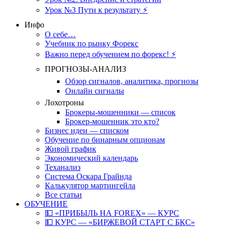
Урок №3 Пути к результату ⚡️
Инфо
О себе…
Учебник по рынку Форекс
Важно перед обучением по форекс! ⚡
ПРОГНОЗЫ-АНАЛИЗ
Обзор сигналов, аналитика, прогнозы
Онлайн сигналы
Лохотроны
Брокеры-мошенники — список
Брокер-мошенник это кто?
Бизнес идеи — списком
Обучение по бинарным опционам
Живой график
Экономический календарь
Теханализ
Система Оскара Грайнда
Калькулятор мартингейла
Все статьи
ОБУЧЕНИЕ
💵 «ПРИБЫЛЬ НА FOREX» — КУРС
💵 КУРС — «БИРЖЕВОЙ СТАРТ С БКС»