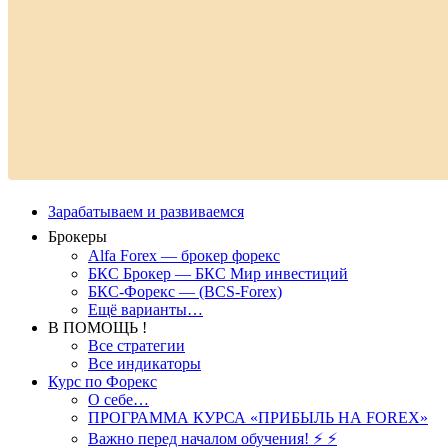
Зарабатываем и развиваемся
Брокеры
Alfa Forex — брокер форекс
БКС Брокер — БКС Мир инвестиций
БКС-Форекс — (BCS-Forex)
Ещё варианты…
В ПОМОЩЬ !
Все стратегии
Все индикаторы
Курс по Форекс
О себе…
ПРОГРАММА КУРСА «ПРИБЫЛЬ НА FOREX»
Важно перед началом обучения! ⚡ ⚡