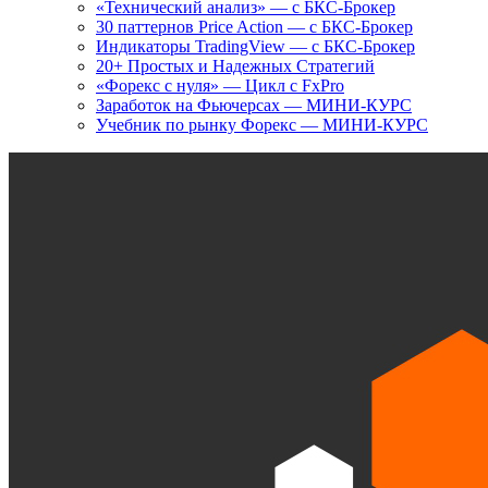
«Технический анализ» — с БКС-Брокер
30 паттернов Price Action — с БКС-Брокер
Индикаторы TradingView — с БКС-Брокер
20+ Простых и Надежных Стратегий
«Форекс с нуля» — Цикл с FxPro
Заработок на Фьючерсах — МИНИ-КУРС
Учебник по рынку Форекс — МИНИ-КУРС