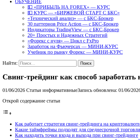
ОБУЧЕНИЕ
💵 «ПРИБЫЛЬ НА FOREX» — КУРС
💵 КУРС — «БИРЖЕВОЙ СТАРТ С БКС»
«Технический анализ» — с БКС-Брокер
30 паттернов Price Action — с БКС-Брокер
Индикаторы TradingView — с БКС-Брокер
20+ Простых и Надежных Стратегий
«Форекс с нуля» — Цикл с FxPro
Заработок на Фьючерсах — МИНИ-КУРС
Учебник по рынку Форекс — МИНИ-КУРС
Найти:
Свинг-трейдинг как способ заработать
01/06/2026
Статьи информативные
Запись обновлена: 01/06/202
Открой содержание статьи
Как работает стратегия свинг-трейдинга на криптовалю
Какие таймфреймы подходят для среднесрочной торговл
Как находить точки входа и выхода при свинг-трейдинге