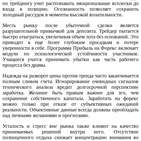
по трейдингу учит распознавать эмоциональные всплески до
входа в позицию. Осознанность позволяет сохранить
холодный рассудок в моменты высокой волатильности.
Месть рынку после убыточной сделки является
разрушительной привычкой для депозита. Трейдер пытается
быстро отыграться, увеличивая объем лота без оснований. Это
приводит к еще более глубоким просадкам и потере
уверенности в себе. Программа Прибыль на Форекс включает
модули по психологической устойчивости участников.
Учащиеся учатся принимать убытки как часть рабочего
процесса без драмы.
Надежда на разворот цены против тренда часто заканчивается
полным сливом счета. Игнорирование очевидных сигналов
технического анализа вредит долгосрочной перспективе
заработка. Желание быть правым важнее для эго, чем
сохранение собственного капитала. Заработать на форекс
можно только при отказе от субъективных ожиданий
реальности. Объективные данные всегда должны преобладать
над личными желаниями и прогнозами.
Усталость и стресс вне рынка также влияют на качество
принимаемых решений внутри него. Отсутствие
полноценного отдыха снижает концентрацию внимания во