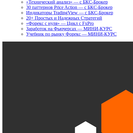
«Технический анализ» — с БКС-Брокер
30 паттернов Price Action — с БКС-Брокер
Индикаторы TradingView — с БКС-Брокер
20+ Простых и Надежных Стратегий
«Форекс с нуля» — Цикл с FxPro
Заработок на Фьючерсах — МИНИ-КУРС
Учебник по рынку Форекс — МИНИ-КУРС