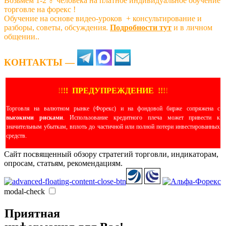
Возьмем 1-2 ‍♂️ человека на платное индивидуальное обучение
торговле на форекс !
Обучение на основе видео-уроков ️ + консультирование и
разборы, советы, обсуждения.
Подробности тут
и в личном
общении..
КОНТАКТЫ —
!
!
!
!
ПРЕДУПРЕЖДЕНИЕ
!!
!
!
Торговля на валютном рынке (Форекс) и на фондовой бирже сопряжена с
высокими рисками
. Использование кредитного плеча может привести к
значительным убыткам, вплоть до частичной или полной потери инвестированных
средств.
Сайт посвященный обзору стратегий торговли, индикаторам,
опросам, статьям, рекомендациям.
modal-check
Приятная