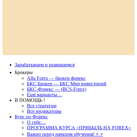
Зарабатываем и развиваемся
Брокеры
Alfa Forex — брокер форекс
БКС Брокер — БКС Мир инвестиций
БКС-Форекс — (BCS-Forex)
Ещё варианты…
В ПОМОЩЬ !
Все стратегии
Все индикаторы
Курс по Форекс
О себе…
ПРОГРАММА КУРСА «ПРИБЫЛЬ НА FOREX»
Важно перед началом обучения! ⚡ ⚡