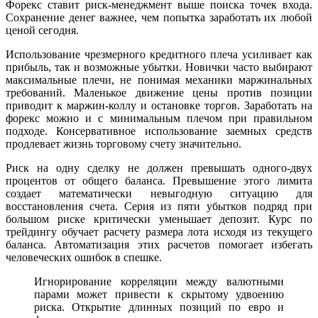
Форекс ставит риск-менеджмент выше поиска точек входа.
Сохранение денег важнее, чем попытка заработать их любой
ценой сегодня.
Использование чрезмерного кредитного плеча усиливает как
прибыль, так и возможные убытки. Новички часто выбирают
максимальные плечи, не понимая механики маржинальных
требований. Маленькое движение цены против позиции
приводит к маржин-коллу и остановке торгов. Заработать на
форекс можно и с минимальным плечом при правильном
подходе. Консервативное использование заемных средств
продлевает жизнь торговому счету значительно.
Риск на одну сделку не должен превышать одного-двух
процентов от общего баланса. Превышение этого лимита
создает математически невыгодную ситуацию для
восстановления счета. Серия из пяти убытков подряд при
большом риске критически уменьшает депозит. Курс по
трейдингу обучает расчету размера лота исходя из текущего
баланса. Автоматизация этих расчетов помогает избегать
человеческих ошибок в спешке.
Игнорирование корреляции между валютными
парами может привести к скрытому удвоению
риска. Открытие длинных позиций по евро и