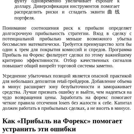
фунту одновременно увеличивает exposure к
доллару. Диверсификация инструментов помогает
распределить риски и сгладить эквити曲线
портфеля.
Понимание соотношения риск к прибыли определяет
долгосрочную прибыльность стратегии. Вход в сделку с
потенциальной прибылью меньше возможного убытка
бессмыслен математически. Требуется преимущество хотя бы
один к трем для покрытия комиссий и спредов. Программа
Прибыль на Форекс фильтрует сделки по этому важнейшему
критерию эффективности. Отбор качественных сигналов
повышает общий винрейт торговой системы заметно.
Усреднение убыточных позиций является опасной практикой
для небольших депозитов retail-трейдеров. Добавление объема
в минус расширяет зону безубыточности и замораживает
средства. Лучше признать ошибку и выйти, чем надеяться на
чудо возвращения цены. Заработать на форекс помогают
четкие правила отсечения losers без жалости к себе. Капитал
должен работать в прибыльных сделках, а не висеть в минусе.
Как «Прибыль на Форекс» помогает
устранить эти ошибки