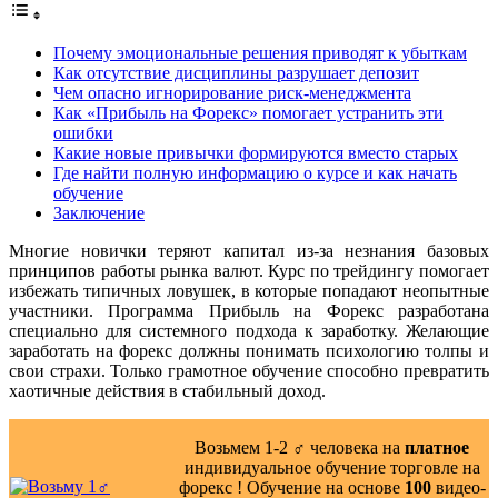
Почему эмоциональные решения приводят к убыткам
Как отсутствие дисциплины разрушает депозит
Чем опасно игнорирование риск-менеджмента
Как «Прибыль на Форекс» помогает устранить эти
ошибки
Какие новые привычки формируются вместо старых
Где найти полную информацию о курсе и как начать
обучение
Заключение
Многие новички теряют капитал из-за незнания базовых
принципов работы рынка валют. Курс по трейдингу помогает
избежать типичных ловушек, в которые попадают неопытные
участники. Программа Прибыль на Форекс разработана
специально для системного подхода к заработку. Желающие
заработать на форекс должны понимать психологию толпы и
свои страхи. Только грамотное обучение способно превратить
хаотичные действия в стабильный доход.
Возьмем 1-2 ‍♂️ человека на
платное
индивидуальное обучение торговле на
форекс ! Обучение на основе
100
видео-