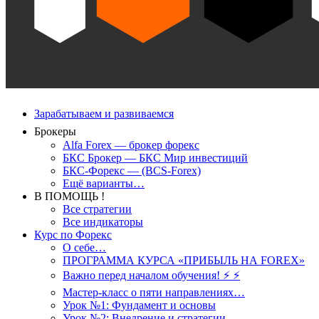
Зарабатываем и развиваемся
Брокеры
Alfa Forex — брокер форекс
БКС Брокер — БКС Мир инвестиций
БКС-Форекс — (BCS-Forex)
Ещё варианты…
В ПОМОЩЬ !
Все стратегии
Все индикаторы
Курс по Форекс
О себе…
ПРОГРАММА КУРСА «ПРИБЫЛЬ НА FOREX»
Важно перед началом обучения! ⚡ ⚡
Мастер-класс о пяти направлениях…
Урок №1: Фундамент и основы
Урок №2: Внедрение и стратегии