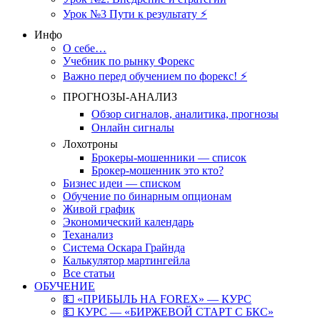
Урок №3 Пути к результату ⚡️
Инфо
О себе…
Учебник по рынку Форекс
Важно перед обучением по форекс! ⚡
ПРОГНОЗЫ-АНАЛИЗ
Обзор сигналов, аналитика, прогнозы
Онлайн сигналы
Лохотроны
Брокеры-мошенники — список
Брокер-мошенник это кто?
Бизнес идеи — списком
Обучение по бинарным опционам
Живой график
Экономический календарь
Теханализ
Система Оскара Грайнда
Калькулятор мартингейла
Все статьи
ОБУЧЕНИЕ
💵 «ПРИБЫЛЬ НА FOREX» — КУРС
💵 КУРС — «БИРЖЕВОЙ СТАРТ С БКС»