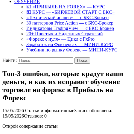
ОБУЧЕНИЕ
💵 «ПРИБЫЛЬ НА FOREX» — КУРС
💵 КУРС — «БИРЖЕВОЙ СТАРТ С БКС»
«Технический анализ» — с БКС-Брокер
30 паттернов Price Action — с БКС-Брокер
Индикаторы TradingView — с БКС-Брокер
20+ Простых и Надежных Стратегий
«Форекс с нуля» — Цикл с FxPro
Заработок на Фьючерсах — МИНИ-КУРС
Учебник по рынку Форекс — МИНИ-КУРС
Найти:
Топ-3 ошибки, которые крадут ваши
деньги, и как их исправит обучение
торговле на форекс в Прибыль на
Форекс
15/05/2026
Статьи информативные
Запись обновлена:
15/05/2026
Отзывов: 0
Открой содержание статьи