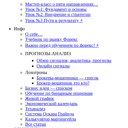
Мастер-класс о пяти направлениях…
Урок №1: Фундамент и основы
Урок №2: Внедрение и стратегии
Урок №3 Пути к результату ⚡️
Инфо
О себе…
Учебник по рынку Форекс
Важно перед обучением по форекс! ⚡
ПРОГНОЗЫ-АНАЛИЗ
Обзор сигналов, аналитика, прогнозы
Онлайн сигналы
Лохотроны
Брокеры-мошенники — список
Брокер-мошенник это кто?
Бизнес идеи — списком
Обучение по бинарным опционам
Живой график
Экономический календарь
Теханализ
Система Оскара Грайнда
Калькулятор мартингейла
Все статьи