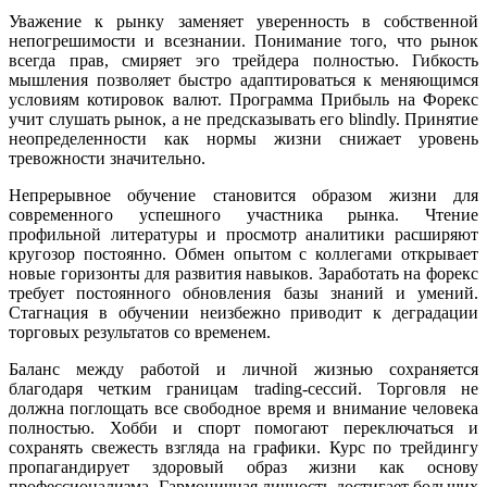
Уважение к рынку заменяет уверенность в собственной
непогрешимости и всезнании. Понимание того, что рынок
всегда прав, смиряет эго трейдера полностью. Гибкость
мышления позволяет быстро адаптироваться к меняющимся
условиям котировок валют. Программа Прибыль на Форекс
учит слушать рынок, а не предсказывать его blindly. Принятие
неопределенности как нормы жизни снижает уровень
тревожности значительно.
Непрерывное обучение становится образом жизни для
современного успешного участника рынка. Чтение
профильной литературы и просмотр аналитики расширяют
кругозор постоянно. Обмен опытом с коллегами открывает
новые горизонты для развития навыков. Заработать на форекс
требует постоянного обновления базы знаний и умений.
Стагнация в обучении неизбежно приводит к деградации
торговых результатов со временем.
Баланс между работой и личной жизнью сохраняется
благодаря четким границам trading-сессий. Торговля не
должна поглощать все свободное время и внимание человека
полностью. Хобби и спорт помогают переключаться и
сохранять свежесть взгляда на графики. Курс по трейдингу
пропагандирует здоровый образ жизни как основу
профессионализма. Гармоничная личность достигает больших