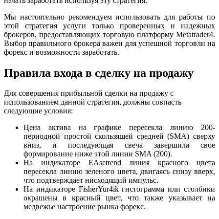
начать
заработать
используя эту
стратегия
.
Мы настоятельно рекомендуем использовать для работы по
этой
стратегия
услуги только проверенных и надежных
брокеров, предоставляющих торговую платформу Metatrader4.
Выбор правильного брокера важен для успешной торговли на
форекс
и возможности
заработать
.
Правила входа в сделку на продажу
Для совершения прибыльной сделки на продажу с
использованием данной
стратегия
, должны совпасть
следующие условия:
Цена актива на графике пересекла линию 200-
периодной простой скользящей средней (SMA) сверху
вниз, и последующая свеча завершила свое
формирование ниже этой линии SMA (200).
На индикаторе EAsctrend линия красного цвета
пересекла линию зеленого цвета, двигаясь снизу вверх,
что подтверждает нисходящий импульс.
На индикаторе FisherYur4ik гистограмма или столбики
окрашены в красный цвет, что также указывает на
медвежье настроение рынка
форекс
.