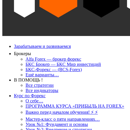
Зарабатываем и развиваемся
Брокеры
Alfa Forex — брокер форекс
БКС Брокер — БКС Мир инвестиций
БКС-Форекс — (BCS-Forex)
Ещё варианты…
В ПОМОЩЬ !
Все стратегии
Все индикаторы
Курс по Форекс
О себе…
ПРОГРАММА КУРСА «ПРИБЫЛЬ НА FOREX»
Важно перед началом обучения! ⚡ ⚡
Мастер-класс о пяти направлениях…
Урок №1: Фундамент и основы
Урок №2: Внедрение и стратегии