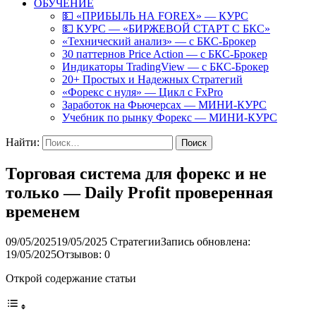
ОБУЧЕНИЕ
💵 «ПРИБЫЛЬ НА FOREX» — КУРС
💵 КУРС — «БИРЖЕВОЙ СТАРТ С БКС»
«Технический анализ» — с БКС-Брокер
30 паттернов Price Action — с БКС-Брокер
Индикаторы TradingView — с БКС-Брокер
20+ Простых и Надежных Стратегий
«Форекс с нуля» — Цикл с FxPro
Заработок на Фьючерсах — МИНИ-КУРС
Учебник по рынку Форекс — МИНИ-КУРС
Найти:
Торговая система для форекс и не
только — Daily Profit проверенная
временем
09/05/2025
19/05/2025
Стратегии
Запись обновлена:
19/05/2025
Отзывов: 0
Открой содержание статьи