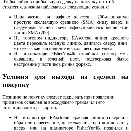
Чтобы войти в прибыльную сделку на покупку по этой
стратегия
, должны наблюдаться следующие условия:
Цена актива на графике пересекла 200-периодную
простую скользящую среднюю (SMA) снизу вверх, и
следующая за ней свеча зафиксировалась выше этой
линии SMA (200).
На торговом индикаторе EAsctrend линия красного
цвета пересекла зелёную линию, двигаясь сверху вниз,
что указывает на наличие восходящего импульса.
На индикаторе FisherYur4ik столбики гистограммы
окрашены в зеленый цвет, подтверждая бычье
настроение участников рынка
форекс
.
Условия для выхода из сделки на
покупку
Позицию на покупку следует закрывать при появлении
признаков ослабления восходящего тренда или его
потенциального разворота:
На индикаторе EAsctrend красная линия совершила
обратное пересечение, пересекая зеленую линию снизу
вверх, или на индикаторе FisherYur4ik появился и