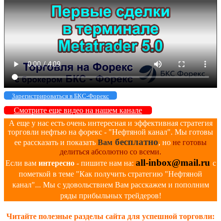
Зарегистрироваться в БКС-Форекс
Смотрите еще видео на нашем канале
А еще у нас есть очень интересная и эффективная стратегия
торговли нефтью на форекс - "Нефтяной канал". Мы готовы
бесплатно
ее рассказать и показать
Вам
, но
не готовы
делиться абсолютно со всеми.
all-inbox@mail.ru
Если вам
интересно
- пишите нам на:
с
пометкой в теме "Как получить стратегию "Нефтяной
канал"... Мы с удовольствием Вам расскажем и пополним
ряды прибыльных трейдеров!
Читайте полезные разделы сайта для успешной торговли: