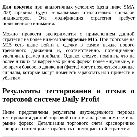
Для покупок
при аналогичных условиях (цена ниже SMA
200) правила будут зеркальными относительно сигналов
индикаторов. Эта модификация
стратегия
требует
повышенного внимания.
Можно провести эксперименты с применением данной
стратегия
на более низком
таймфрейме М15
. При торговле на
M15 есть шанс войти в сделку в самом начале нового
трендового движения и, соответственно, потенциально
увеличить размер прибыли. Однако, следует помнить, что на
более низких таймфреймах рынок
форекс
более «шумный», и
во время бокового движения (флэта) могут появляться ложные
сигналы, которые могут помешать
заработать
или привести к
убыткам.
Результаты тестирования и отзыв о
торговой системе Daily Profit
Ниже представлены результаты двухнедельного периода
тестирования данной торговой системы на реальном счете на
рынке
форекс
. Детализация торгового счета красноречиво
говорит о потенциале
заработать
с помощью этой
стратегия
: