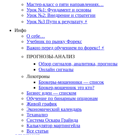
Мастер-класс о пяти направлениях…
Урок №1: Фундамент и основы
Урок №2: Внедрение и стратегии
Урок №3 Пути к результату ⚡️
Инфо
О себе…
Учебник по рынку Форекс
Важно перед обучением по форекс! ⚡
ПРОГНОЗЫ-АНАЛИЗ
Обзор сигналов, аналитика, прогнозы
Онлайн сигналы
Лохотроны
Брокеры-мошенники — список
Брокер-мошенник это кто?
Бизнес идеи — списком
Обучение по бинарным опционам
Живой график
Экономический календарь
Теханализ
Система Оскара Грайнда
Калькулятор мартингейла
Все статьи