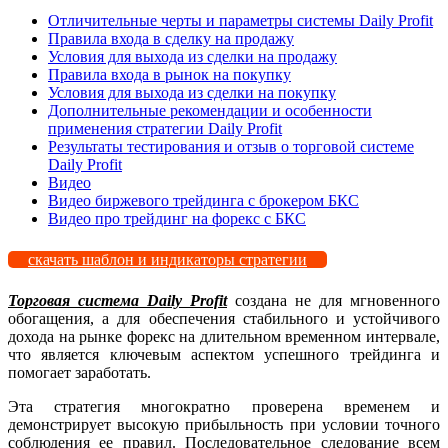
Отличительные черты и параметры системы Daily Profit
Правила входа в сделку на продажу
Условия для выхода из сделки на продажу
Правила входа в рынок на покупку
Условия для выхода из сделки на покупку
Дополнительные рекомендации и особенности
применения стратегии Daily Profit
Результаты тестирования и отзыв о торговой системе
Daily Profit
Видео
Видео биржевого трейдинга с брокером БКС
Видео про трейдинг на форекс с БКС
скачать шаблон и индикаторы стратегии
Торговая система
Daily
Profit
создана не для мгновенного
обогащения, а для обеспечения стабильного и устойчивого
дохода на рынке
форекс
на длительном временном интервале,
что является ключевым аспектом успешного трейдинга и
помогает
заработать
.
Эта
стратегия
многократно проверена временем и
демонстрирует высокую прибыльность при условии точного
соблюдения ее правил. Последовательное следование всем