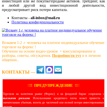
инвестиций или же покупке\продаже активов. Трейдинг, как
и любой другой вид инвестиционной деятельности,
предусматривает риск потери капитала.
Контакты -
all-inbox@mail.ru
Политика конфиденциальности
Возьмем 1-2 ‍♂️ человека на платное индивидуальное обучение
торговле на форекс !
Обучение на основе видео-уроков ️ + консультирование и
разборы, советы, обсуждения.
Подробности тут
и в личном
общении..
КОНТАКТЫ —
!
!
!
!
ПРЕДУПРЕЖДЕНИЕ
!!
!
!
Торговля на валютном рынке (Форекс) и на фондовой бирже сопряжена с
высокими рисками
. Использование кредитного плеча может привести к
значительным убыткам, вплоть до частичной или полной потери инвестированных
средств.