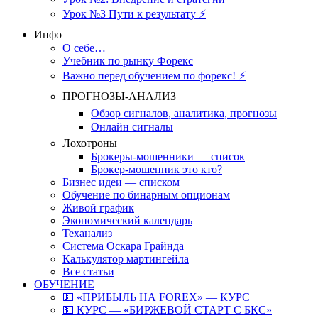
Урок №3 Пути к результату ⚡️
Инфо
О себе…
Учебник по рынку Форекс
Важно перед обучением по форекс! ⚡
ПРОГНОЗЫ-АНАЛИЗ
Обзор сигналов, аналитика, прогнозы
Онлайн сигналы
Лохотроны
Брокеры-мошенники — список
Брокер-мошенник это кто?
Бизнес идеи — списком
Обучение по бинарным опционам
Живой график
Экономический календарь
Теханализ
Система Оскара Грайнда
Калькулятор мартингейла
Все статьи
ОБУЧЕНИЕ
💵 «ПРИБЫЛЬ НА FOREX» — КУРС
💵 КУРС — «БИРЖЕВОЙ СТАРТ С БКС»