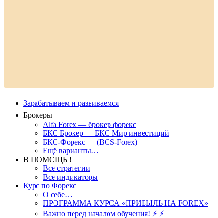
Зарабатываем и развиваемся
Брокеры
Alfa Forex — брокер форекс
БКС Брокер — БКС Мир инвестиций
БКС-Форекс — (BCS-Forex)
Ещё варианты…
В ПОМОЩЬ !
Все стратегии
Все индикаторы
Курс по Форекс
О себе…
ПРОГРАММА КУРСА «ПРИБЫЛЬ НА FOREX»
Важно перед началом обучения! ⚡ ⚡