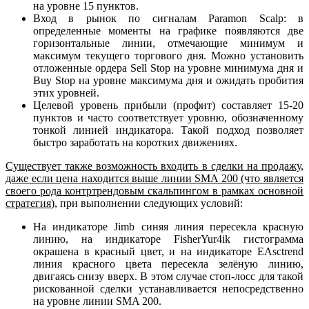
на уровне 15 пунктов.
Вход в рынок по сигналам Paramon Scalp: в
определенные моменты на графике появляются две
горизонтальные линии, отмечающие минимум и
максимум текущего торгового дня. Можно установить
отложенные ордера Sell Stop на уровне минимума дня и
Buy Stop на уровне максимума дня и ожидать пробития
этих уровней.
Целевой уровень прибыли (профит) составляет 15-20
пунктов и часто соответствует уровню, обозначенному
тонкой линией индикатора. Такой подход позволяет
быстро
заработать
на коротких движениях.
Существует также возможность входить в сделки на продажу,
даже если цена находится выше линии SMA 200 (что является
своего рода контртрендовым скальпингом в рамках основной
стратегия
)
, при выполнении следующих условий:
На индикаторе Jimb синяя линия пересекла красную
линию, на индикаторе FisherYur4ik гистограмма
окрашена в красный цвет, и на индикаторе EAsctrend
линия красного цвета пересекла зелёную линию,
двигаясь снизу вверх. В этом случае стоп-лосс для такой
рискованной сделки устанавливается непосредственно
на уровне линии SMA 200.