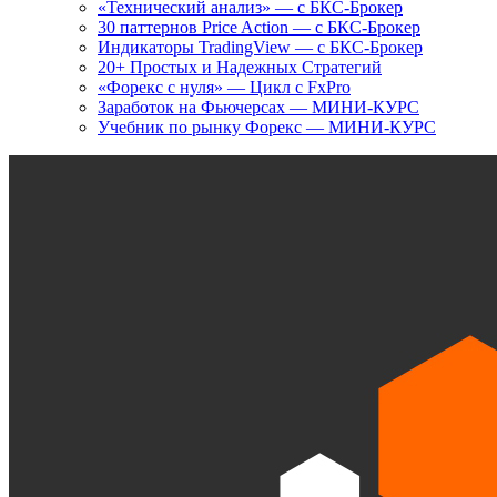
«Технический анализ» — с БКС-Брокер
30 паттернов Price Action — с БКС-Брокер
Индикаторы TradingView — с БКС-Брокер
20+ Простых и Надежных Стратегий
«Форекс с нуля» — Цикл с FxPro
Заработок на Фьючерсах — МИНИ-КУРС
Учебник по рынку Форекс — МИНИ-КУРС