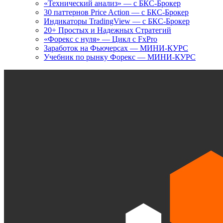
«Технический анализ» — с БКС-Брокер
30 паттернов Price Action — с БКС-Брокер
Индикаторы TradingView — с БКС-Брокер
20+ Простых и Надежных Стратегий
«Форекс с нуля» — Цикл с FxPro
Заработок на Фьючерсах — МИНИ-КУРС
Учебник по рынку Форекс — МИНИ-КУРС