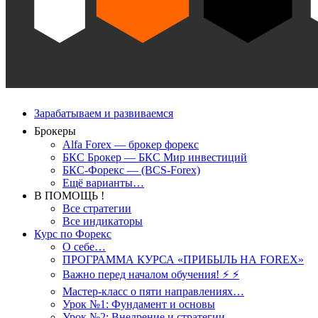
Зарабатываем и развиваемся
Брокеры
Alfa Forex — брокер форекс
БКС Брокер — БКС Мир инвестиций
БКС-Форекс — (BCS-Forex)
Ещё варианты…
В ПОМОЩЬ !
Все стратегии
Все индикаторы
Курс по Форекс
О себе…
ПРОГРАММА КУРСА «ПРИБЫЛЬ НА FOREX»
Важно перед началом обучения! ⚡ ⚡
Мастер-класс о пяти направлениях…
Урок №1: Фундамент и основы
Урок №2: Внедрение и стратегии