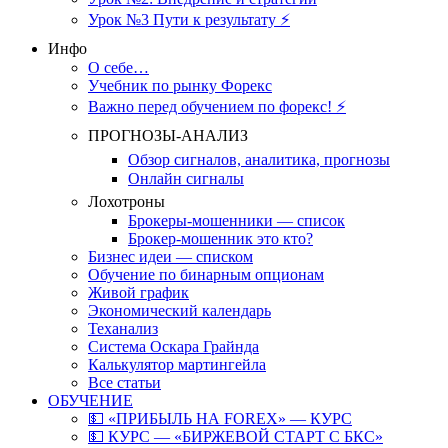
Урок №3 Пути к результату ⚡️
Инфо
О себе…
Учебник по рынку Форекс
Важно перед обучением по форекс! ⚡
ПРОГНОЗЫ-АНАЛИЗ
Обзор сигналов, аналитика, прогнозы
Онлайн сигналы
Лохотроны
Брокеры-мошенники — список
Брокер-мошенник это кто?
Бизнес идеи — списком
Обучение по бинарным опционам
Живой график
Экономический календарь
Теханализ
Система Оскара Грайнда
Калькулятор мартингейла
Все статьи
ОБУЧЕНИЕ
💵 «ПРИБЫЛЬ НА FOREX» — КУРС
💵 КУРС — «БИРЖЕВОЙ СТАРТ С БКС»