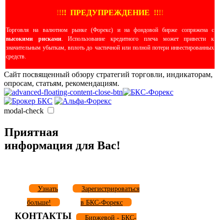
!
!
!
!
ПРЕДУПРЕЖДЕНИЕ
!!
!
!
Торговля на валютном рынке (Форекс) и на фондовой бирже сопряжена с
высокими рисками
. Использование кредитного плеча может привести к
значительным убыткам, вплоть до частичной или полной потери инвестированных
средств.
Сайт посвященный обзору стратегий торговли, индикаторам,
опросам, статьям, рекомендациям.
modal-check
Приятная
информация для Вас!
Узнать
Зарегистрироваться
больше!
в БКС-Форекс
КОНТАКТЫ
Биржевой - БКС-