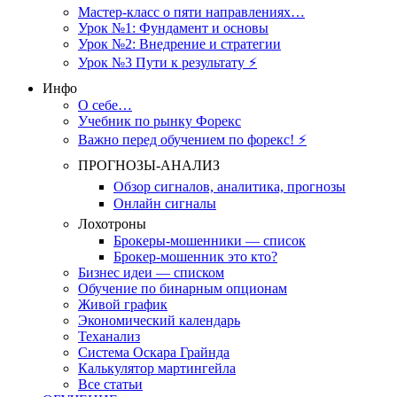
Мастер-класс о пяти направлениях…
Урок №1: Фундамент и основы
Урок №2: Внедрение и стратегии
Урок №3 Пути к результату ⚡️
Инфо
О себе…
Учебник по рынку Форекс
Важно перед обучением по форекс! ⚡
ПРОГНОЗЫ-АНАЛИЗ
Обзор сигналов, аналитика, прогнозы
Онлайн сигналы
Лохотроны
Брокеры-мошенники — список
Брокер-мошенник это кто?
Бизнес идеи — списком
Обучение по бинарным опционам
Живой график
Экономический календарь
Теханализ
Система Оскара Грайнда
Калькулятор мартингейла
Все статьи