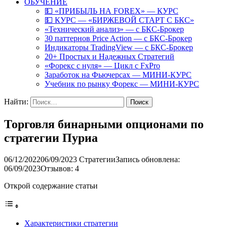
ОБУЧЕНИЕ
💵 «ПРИБЫЛЬ НА FOREX» — КУРС
💵 КУРС — «БИРЖЕВОЙ СТАРТ С БКС»
«Технический анализ» — с БКС-Брокер
30 паттернов Price Action — с БКС-Брокер
Индикаторы TradingView — с БКС-Брокер
20+ Простых и Надежных Стратегий
«Форекс с нуля» — Цикл с FxPro
Заработок на Фьючерсах — МИНИ-КУРС
Учебник по рынку Форекс — МИНИ-КУРС
Найти:
Торговля бинарными опционами по
стратегии Пуриа
06/12/2022
06/09/2023
Стратегии
Запись обновлена:
06/09/2023
Отзывов: 4
Открой содержание статьи
Характеристики стратегии