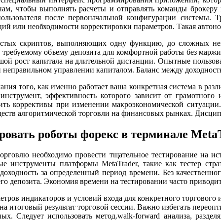
нам, чтобы выполнять расчеты и отправлять команды брокеру 
пользователя после первоначальной конфигурации системы. 
ций или необходимости корректировки параметров. Такая автоно
остых скриптов, выполняющих одну функцию, до сложных ней
и требуемому объему депозита для комфортной работы без марж
ьшой рост капитала на длительной дистанции. Опытные пользов
и неправильном управлении капиталом. Баланс между доходност
ания того, как именно работает ваша конкретная система в раз
 инструмент, эффективность которого зависит от грамотного 
сить коррективы при изменении макроэкономической ситуации
еств алгоритмической торговли на финансовых рынках. Дисципл
ровать роботы форекс в терминале Meta
орговлю необходимо провести тщательное тестирование на ис
ые инструменты платформы MetaTrader, такие как тестер страт
оходность за определенный период времени. Без качественного
его депозита. Экономия времени на тестировании часто приводи
тров индикаторов и условий входа для конкретного торгового 
а итоговый результат торговой сессии. Важно избегать переопт
ых. Следует использовать метод.walk-forward анализа, разд