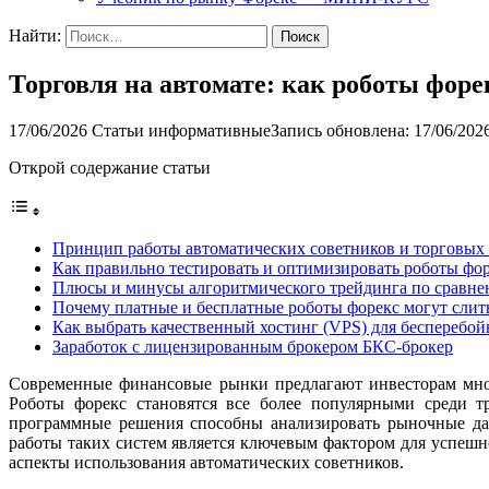
Найти:
Торговля на автомате: как роботы форе
17/06/2026
Статьи информативные
Запись обновлена: 17/06/202
Открой содержание статьи
Принцип работы автоматических советников и торговых
Как правильно тестировать и оптимизировать роботы фор
Плюсы и минусы алгоритмического трейдинга по сравн
Почему платные и бесплатные роботы форекс могут слить
Как выбрать качественный хостинг (VPS) для бесперебой
Заработок с лицензированным брокером БКС-брокер
Современные финансовые рынки предлагают инвесторам множ
Роботы форекс становятся все более популярными среди т
программные решения способны анализировать рыночные дан
работы таких систем является ключевым фактором для успешн
аспекты использования автоматических советников.