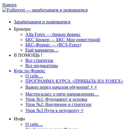
Наверх
Зарабатываем и развиваемся
Брокеры
Alfa Forex — брокер форекс
БКС Брокер — БКС Мир инвестиций
БКС-Форекс — (BCS-Forex)
Ещё варианты…
В ПОМОЩЬ !
Все стратегии
Все индикаторы
Курс по Форекс
О себе…
ПРОГРАММА КУРСА «ПРИБЫЛЬ НА FOREX»
Важно перед началом обучения! ⚡ ⚡
Мастер-класс о пяти направлениях…
Урок №1: Фундамент и основы
Урок №2: Внедрение и стратегии
Урок №3 Пути к результату ⚡️
Инфо
О себе…