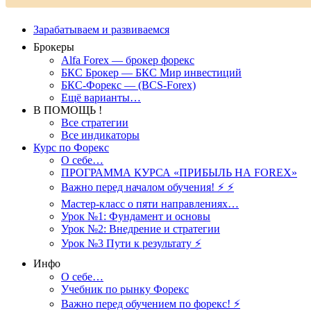
Зарабатываем и развиваемся
Брокеры
Alfa Forex — брокер форекс
БКС Брокер — БКС Мир инвестиций
БКС-Форекс — (BCS-Forex)
Ещё варианты…
В ПОМОЩЬ !
Все стратегии
Все индикаторы
Курс по Форекс
О себе…
ПРОГРАММА КУРСА «ПРИБЫЛЬ НА FOREX»
Важно перед началом обучения! ⚡ ⚡
Мастер-класс о пяти направлениях…
Урок №1: Фундамент и основы
Урок №2: Внедрение и стратегии
Урок №3 Пути к результату ⚡️
Инфо
О себе…
Учебник по рынку Форекс
Важно перед обучением по форекс! ⚡