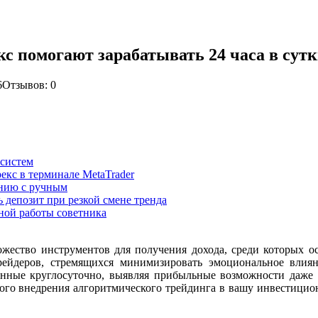
кс помогают зарабатывать 24 часа в сут
6
Отзывов: 0
 систем
екс в терминале MetaTrader
ению с ручным
 депозит при резкой смене тренда
ной работы советника
ество инструментов для получения дохода, среди которых ос
рейдеров, стремящихся минимизировать эмоциональное влия
ные круглосуточно, выявляя прибыльные возможности даже в
ого внедрения алгоритмического трейдинга в вашу инвестицио