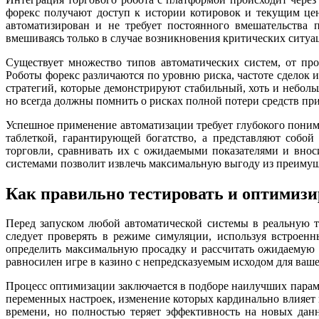
форекс получают доступ к истории котировок и текущим це
автоматизирован и не требует постоянного вмешательства 
вмешиваясь только в случае возникновения критических ситуа
Существует множество типов автоматических систем, от пр
Роботы форекс различаются по уровню риска, частоте сделок 
стратегий, которые демонстрируют стабильный, хоть и небол
но всегда должны помнить о рисках полной потери средств пр
Успешное применение автоматизации требует глубокого поним
таблеткой, гарантирующей богатство, а представляют собой
торговли, сравнивать их с ожидаемыми показателями и вно
системами позволит извлечь максимальную выгоду из преимущ
Как правильно тестировать и оптимизи
Перед запуском любой автоматической системы в реальную т
следует проверять в режиме симуляции, используя встроенн
определить максимальную просадку и рассчитать ожидаемую д
равносилен игре в казино с непредсказуемым исходом для ваш
Процесс оптимизации заключается в подборе наилучших параме
переменных настроек, изменение которых кардинально влияет н
времени, но полностью теряет эффективность на новых данн