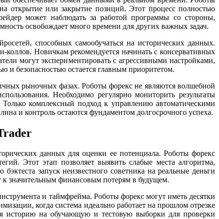
на открытие или закрытие позиций. Этот процесс полностью
Трейдер может наблюдать за работой программы со стороны,
мность освобождает много времени для других важных задач.
росетей, способных самообучаться на исторических данных.
ин-коллов. Новичкам рекомендуется начинать с консервативных
атели могут экспериментировать с агрессивными настройками,
ью и безопасностью остается главным приоритетом.
личных рыночных фазах. Роботы форекс не являются волшебной
использования. Необходимо регулярно мониторить результаты
. Только комплексный подход к управлению автоматическими
ина и контроль остаются фундаментом долгосрочного успеха.
Trader
торических данных для оценки ее потенциала. Роботы форекс
егий. Этот этап позволяет выявить слабые места алгоритма,
 бэктеста запуск неизвестного советника на реальные деньги
т к значительным финансовым потерям в будущем.
инструмента и таймфрейма. Роботы форекс могут иметь десятки
имизации, когда система идеально работает на прошлом отрезке
еляя историю на обучающую и тестовую выборки для проверки