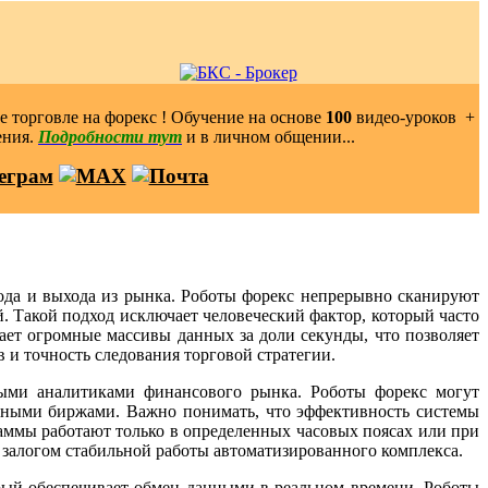
 торговле на форекс ! Обучение на основе
100
видео-уроков ️ +
ения.
Подробности тут
и в личном общении...
ода и выхода из рынка. Роботы форекс непрерывно сканируют
 Такой подход исключает человеческий фактор, который часто
ет огромные массивы данных за доли секунды, что позволяет
 и точность следования торговой стратегии.
ными аналитиками финансового рынка. Роботы форекс могут
азными биржами. Важно понимать, что эффективность системы
аммы работают только в определенных часовых поясах или при
я залогом стабильной работы автоматизированного комплекса.
рый обеспечивает обмен данными в реальном времени. Роботы