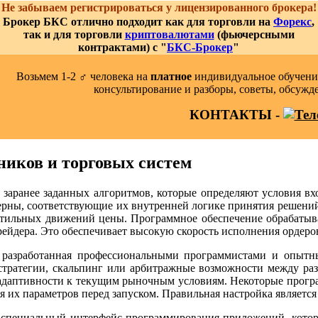
Не забываем регистрироваться у лицензированного брокера!
Брокер БКС отлично подходит как для торговли на
Форекс
,
так и для торговли
криптовалютами
(фьючерсными
контрактами) с "
БКС-Брокер
"
Возьмем 1-2 ‍♂️ человека на
платное
индивидуальное обучение
консультирование и разборы, советы, обсужд
КОНТАКТЫ -
ников и торговых систем
заранее заданных алгоритмов, которые определяют условия вх
ерны, соответствующие их внутренней логике принятия решений.
латильных движений цены. Программное обеспечение обрабатыва
ейдера. Это обеспечивает высокую скорость исполнения ордеров
, разработанная профессиональными программистами и опыт
 стратегии, скальпинг или арбитражные возможности между р
и адаптивности к текущим рыночным условиям. Некоторые прогр
я их параметров перед запуском. Правильная настройка являетс
з специальный интерфейс программирования приложений, кото