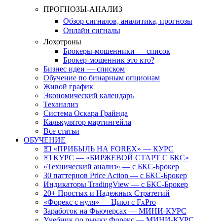
ПРОГНОЗЫ-АНАЛИЗ
Обзор сигналов, аналитика, прогнозы
Онлайн сигналы
Лохотроны
Брокеры-мошенники — список
Брокер-мошенник это кто?
Бизнес идеи — списком
Обучение по бинарным опционам
Живой график
Экономический календарь
Теханализ
Система Оскара Грайнда
Калькулятор мартингейла
Все статьи
ОБУЧЕНИЕ
💵 «ПРИБЫЛЬ НА FOREX» — КУРС
💵 КУРС — «БИРЖЕВОЙ СТАРТ С БКС»
«Технический анализ» — с БКС-Брокер
30 паттернов Price Action — с БКС-Брокер
Индикаторы TradingView — с БКС-Брокер
20+ Простых и Надежных Стратегий
«Форекс с нуля» — Цикл с FxPro
Заработок на Фьючерсах — МИНИ-КУРС
Учебник по рынку Форекс — МИНИ-КУРС