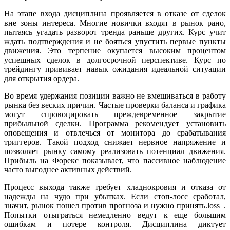
На этапе входа дисциплина проявляется в отказе от сделок
вне зоны интереса. Многие новички входят в рынок рано,
пытаясь угадать разворот тренда раньше других. Курс учит
ждать подтверждения и не бояться упустить первые пункты
движения. Это терпение окупается высоким процентом
успешных сделок в долгосрочной перспективе. Курс по
трейдингу прививает навык ожидания идеальной ситуации
для открытия ордера.
Во время удержания позиции важно не вмешиваться в работу
рынка без веских причин. Частые проверки баланса и графика
могут спровоцировать преждевременное закрытие
прибыльной сделки. Программа рекомендует установить
оповещения и отвлечься от монитора до срабатывания
триггеров. Такой подход снижает нервное напряжение и
позволяет рынку самому реализовать потенциал движения.
Прибыль на Форекс показывает, что пассивное наблюдение
часто выгоднее активных действий.
Процесс выхода также требует хладнокровия и отказа от
надежды на чудо при убытках. Если стоп-лосс сработал,
значит, рынок пошел против прогноза и нужно принять.loss_.
Попытки отыграться немедленно ведут к еще большим
ошибкам и потере контроля. Дисциплина диктует