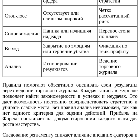
ордера
стратегии
Четко
Отсутствует или
Стоп-лосс
рассчитанный
слишком широкий
риск
Паника или излишняя
Перенос стопа
Сопровождение
надежда
по плану
Закрытие по эмоциям
Фиксация по
Выход
или терпение убытка
тейк-профиту
Ведение
Игнорирование
Анализ
торгового
результатов
журнала
Правила помогают объективно оценивать свои результаты
через ведение торгового журнала. Каждая запись в журнале
позволяет найти закономерности в успехах и неудачах. Это
дает возможность постоянно совершенствовать стратегию и
убирать слабые места. Без правил анализ невозможен, так как
нет единого критерия для оценки действий. Прибыль на
Форекс настаивает на документировании каждого шага для
роста мастерства.
Следование регламенту снижает влияние внешних факторов и