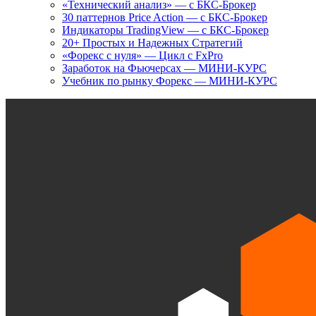
«Технический анализ» — с БКС-Брокер
30 паттернов Price Action — с БКС-Брокер
Индикаторы TradingView — с БКС-Брокер
20+ Простых и Надежных Стратегий
«Форекс с нуля» — Цикл с FxPro
Заработок на Фьючерсах — МИНИ-КУРС
Учебник по рынку Форекс — МИНИ-КУРС