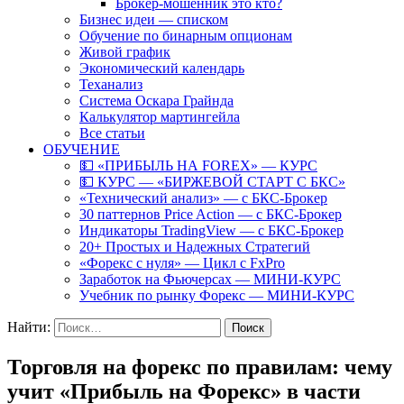
Брокер-мошенник это кто?
Бизнес идеи — списком
Обучение по бинарным опционам
Живой график
Экономический календарь
Теханализ
Система Оскара Грайнда
Калькулятор мартингейла
Все статьи
ОБУЧЕНИЕ
💵 «ПРИБЫЛЬ НА FOREX» — КУРС
💵 КУРС — «БИРЖЕВОЙ СТАРТ С БКС»
«Технический анализ» — с БКС-Брокер
30 паттернов Price Action — с БКС-Брокер
Индикаторы TradingView — с БКС-Брокер
20+ Простых и Надежных Стратегий
«Форекс с нуля» — Цикл с FxPro
Заработок на Фьючерсах — МИНИ-КУРС
Учебник по рынку Форекс — МИНИ-КУРС
Найти:
Торговля на форекс по правилам: чему
учит «Прибыль на Форекс» в части