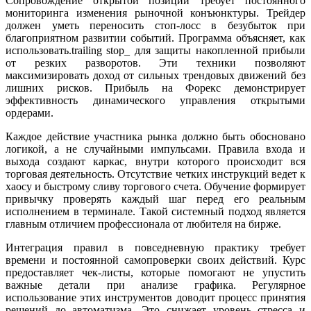
Сопровождение открытой позиции требует постоянного
мониторинга изменения рыночной конъюнктуры. Трейдер
должен уметь переносить стоп-лосс в безубыток при
благоприятном развитии событий. Программа объясняет, как
использовать.trailing stop_ для защиты накопленной прибыли
от резких разворотов. Эти техники позволяют
максимизировать доход от сильных трендовых движений без
лишних рисков. Прибыль на Форекс демонстрирует
эффективность динамического управления открытыми
ордерами.
Каждое действие участника рынка должно быть обосновано
логикой, а не случайными импульсами. Правила входа и
выхода создают каркас, внутри которого происходит вся
торговая деятельность. Отсутствие четких инструкций ведет к
хаосу и быстрому сливу торгового счета. Обучение формирует
привычку проверять каждый шаг перед его реальным
исполнением в терминале. Такой системный подход является
главным отличием профессионала от любителя на бирже.
Интеграция правил в повседневную практику требует
времени и постоянной самопроверки своих действий. Курс
предоставляет чек-листы, которые помогают не упустить
важные детали при анализе графика. Регулярное
использование этих инструментов доводит процесс принятия
решений до автоматизма. Это снижает уровень стресса и