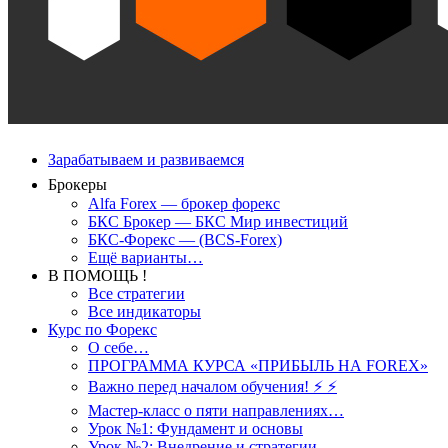
Зарабатываем и развиваемся
Брокеры
Alfa Forex — брокер форекс
БКС Брокер — БКС Мир инвестиций
БКС-Форекс — (BCS-Forex)
Ещё варианты…
В ПОМОЩЬ !
Все стратегии
Все индикаторы
Курс по Форекс
О себе…
ПРОГРАММА КУРСА «ПРИБЫЛЬ НА FOREX»
Важно перед началом обучения! ⚡ ⚡
Мастер-класс о пяти направлениях…
Урок №1: Фундамент и основы
Урок №2: Внедрение и стратегии