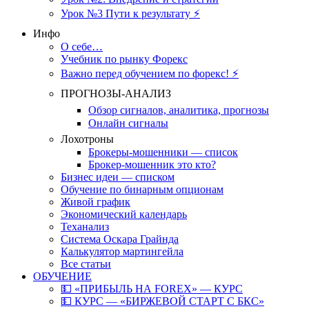
Урок №3 Пути к результату ⚡️
Инфо
О себе…
Учебник по рынку Форекс
Важно перед обучением по форекс! ⚡
ПРОГНОЗЫ-АНАЛИЗ
Обзор сигналов, аналитика, прогнозы
Онлайн сигналы
Лохотроны
Брокеры-мошенники — список
Брокер-мошенник это кто?
Бизнес идеи — списком
Обучение по бинарным опционам
Живой график
Экономический календарь
Теханализ
Система Оскара Грайнда
Калькулятор мартингейла
Все статьи
ОБУЧЕНИЕ
💵 «ПРИБЫЛЬ НА FOREX» — КУРС
💵 КУРС — «БИРЖЕВОЙ СТАРТ С БКС»