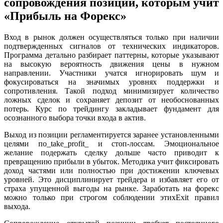
сопровождения позиции, которым учит
«Прибыль на Форекс»
Вход в рынок должен осуществляться только при наличии
подтвержденных сигналов от технических индикаторов.
Программа детально разбирает паттерны, которые указывают
на высокую вероятность движения цены в нужном
направлении. Участники учатся игнорировать шум и
фокусироваться на значимых уровнях поддержки и
сопротивления. Такой подход минимизирует количество
ложных сделок и сохраняет депозит от необоснованных
потерь. Курс по трейдингу закладывает фундамент для
осознанного выбора точки входа в актив.
Выход из позиции регламентируется заранее установленными
целями по_take_profit_ и стоп-лоссам. Эмоциональное
желание подержать сделку дольше часто приводит к
превращению прибыли в убыток. Методика учит фиксировать
доход частями или полностью при достижении ключевых
уровней. Это дисциплинирует трейдера и избавляет его от
страха упущенной выгоды на рынке. Заработать на форекс
можно только при строгом соблюдении этихExit правил
выхода.