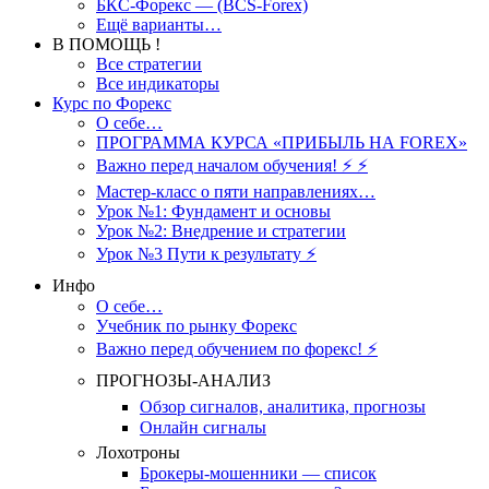
БКС-Форекс — (BCS-Forex)
Ещё варианты…
В ПОМОЩЬ !
Все стратегии
Все индикаторы
Курс по Форекс
О себе…
ПРОГРАММА КУРСА «ПРИБЫЛЬ НА FOREX»
Важно перед началом обучения! ⚡ ⚡
Мастер-класс о пяти направлениях…
Урок №1: Фундамент и основы
Урок №2: Внедрение и стратегии
Урок №3 Пути к результату ⚡️
Инфо
О себе…
Учебник по рынку Форекс
Важно перед обучением по форекс! ⚡
ПРОГНОЗЫ-АНАЛИЗ
Обзор сигналов, аналитика, прогнозы
Онлайн сигналы
Лохотроны
Брокеры-мошенники — список