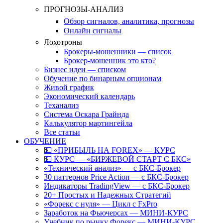
ПРОГНОЗЫ-АНАЛИЗ
Обзор сигналов, аналитика, прогнозы
Онлайн сигналы
Лохотроны
Брокеры-мошенники — список
Брокер-мошенник это кто?
Бизнес идеи — списком
Обучение по бинарным опционам
Живой график
Экономический календарь
Теханализ
Система Оскара Грайнда
Калькулятор мартингейла
Все статьи
ОБУЧЕНИЕ
💵 «ПРИБЫЛЬ НА FOREX» — КУРС
💵 КУРС — «БИРЖЕВОЙ СТАРТ С БКС»
«Технический анализ» — с БКС-Брокер
30 паттернов Price Action — с БКС-Брокер
Индикаторы TradingView — с БКС-Брокер
20+ Простых и Надежных Стратегий
«Форекс с нуля» — Цикл с FxPro
Заработок на Фьючерсах — МИНИ-КУРС
Учебник по рынку Форекс — МИНИ-КУРС