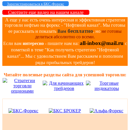
Зарегистрироваться в БКС-Форекс
Смотрите еще видео на нашем канале
А еще у нас есть очень интересная и эффективная стратегия
торговли нефтью на форекс - "Нефтяной канал". Мы готовы
бесплатно
ее рассказать и показать
Вам
, но
не готовы
делиться абсолютно со всеми.
all-inbox@mail.ru
Если вам
интересно
- пишите нам на:
с
пометкой в теме "Как получить стратегию "Нефтяной
канал"... Мы с удовольствием Вам расскажем и пополним
ряды прибыльных трейдеров!
Читайте полезные разделы сайта для успешной торговли: