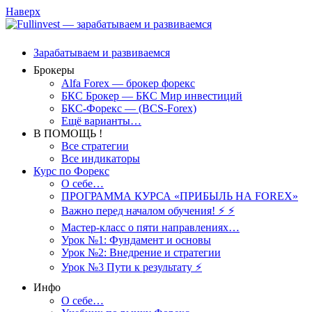
Наверх
Зарабатываем и развиваемся
Брокеры
Alfa Forex — брокер форекс
БКС Брокер — БКС Мир инвестиций
БКС-Форекс — (BCS-Forex)
Ещё варианты…
В ПОМОЩЬ !
Все стратегии
Все индикаторы
Курс по Форекс
О себе…
ПРОГРАММА КУРСА «ПРИБЫЛЬ НА FOREX»
Важно перед началом обучения! ⚡ ⚡
Мастер-класс о пяти направлениях…
Урок №1: Фундамент и основы
Урок №2: Внедрение и стратегии
Урок №3 Пути к результату ⚡️
Инфо
О себе…