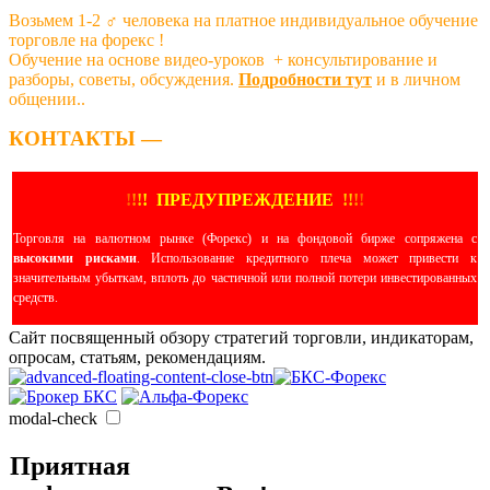
Возьмем 1-2 ‍♂️ человека на платное индивидуальное обучение
торговле на форекс !
Обучение на основе видео-уроков ️ + консультирование и
разборы, советы, обсуждения.
Подробности тут
и в личном
общении..
КОНТАКТЫ —
!
!
!
!
ПРЕДУПРЕЖДЕНИЕ
!!
!
!
Торговля на валютном рынке (Форекс) и на фондовой бирже сопряжена с
высокими рисками
. Использование кредитного плеча может привести к
значительным убыткам, вплоть до частичной или полной потери инвестированных
средств.
Сайт посвященный обзору стратегий торговли, индикаторам,
опросам, статьям, рекомендациям.
modal-check
Приятная