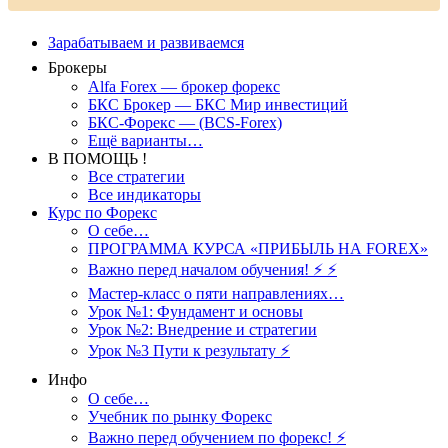
Зарабатываем и развиваемся
Брокеры
Alfa Forex — брокер форекс
БКС Брокер — БКС Мир инвестиций
БКС-Форекс — (BCS-Forex)
Ещё варианты…
В ПОМОЩЬ !
Все стратегии
Все индикаторы
Курс по Форекс
О себе…
ПРОГРАММА КУРСА «ПРИБЫЛЬ НА FOREX»
Важно перед началом обучения! ⚡ ⚡
Мастер-класс о пяти направлениях…
Урок №1: Фундамент и основы
Урок №2: Внедрение и стратегии
Урок №3 Пути к результату ⚡️
Инфо
О себе…
Учебник по рынку Форекс
Важно перед обучением по форекс! ⚡