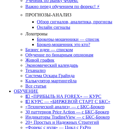
Учебник по рынку Форекс
Важно перед обучением по форекс! ⚡
ПРОГНОЗЫ-АНАЛИЗ
Обзор сигналов, аналитика, прогнозы
Онлайн сигналы
Лохотроны
Брокеры-мошенники — список
Брокер-мошенник это кто?
Бизнес идеи — списком
Обучение по бинарным опционам
Живой график
Экономический календарь
Теханализ
Система Оскара Грайнда
Калькулятор мартингейла
Все статьи
ОБУЧЕНИЕ
💵 «ПРИБЫЛЬ НА FOREX» — КУРС
💵 КУРС — «БИРЖЕВОЙ СТАРТ С БКС»
«Технический анализ» — с БКС-Брокер
30 паттернов Price Action — с БКС-Брокер
Индикаторы TradingView — с БКС-Брокер
20+ Простых и Надежных Стратегий
«Форекс с нуля» — Цикл с FxPro