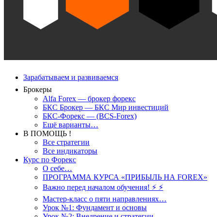
Зарабатываем и развиваемся
Брокеры
Alfa Forex — брокер форекс
БКС Брокер — БКС Мир инвестиций
БКС-Форекс — (BCS-Forex)
Ещё варианты…
В ПОМОЩЬ !
Все стратегии
Все индикаторы
Курс по Форекс
О себе…
ПРОГРАММА КУРСА «ПРИБЫЛЬ НА FOREX»
Важно перед началом обучения! ⚡ ⚡
Мастер-класс о пяти направлениях…
Урок №1: Фундамент и основы
Урок №2: Внедрение и стратегии