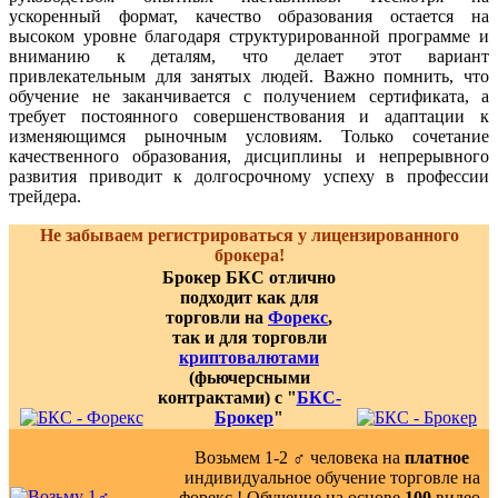
ускоренный формат, качество образования остается на
высоком уровне благодаря структурированной программе и
вниманию к деталям, что делает этот вариант
привлекательным для занятых людей. Важно помнить, что
обучение не заканчивается с получением сертификата, а
требует постоянного совершенствования и адаптации к
изменяющимся рыночным условиям. Только сочетание
качественного образования, дисциплины и непрерывного
развития приводит к долгосрочному успеху в профессии
трейдера.
Не забываем регистрироваться у лицензированного
брокера!
Брокер БКС отлично
подходит как для
торговли на
Форекс
,
так и для торговли
криптовалютами
(фьючерсными
контрактами) с "
БКС-
Брокер
"
Возьмем 1-2 ‍♂️ человека на
платное
индивидуальное обучение торговле на
форекс ! Обучение на основе
100
видео-