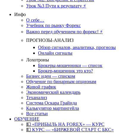
Урок №3 Пути к результату ⚡️
Инфо
О себе…
Учебник по рынку Форекс
Важно перед обучением по форекс! ⚡
ПРОГНОЗЫ-АНАЛИЗ
Обзор сигналов, аналитика, прогнозы
Онлайн сигналы
Лохотроны
Брокеры-мошенники — список
Брокер-мошенник это кто?
Бизнес идеи — списком
Обучение по бинарным опционам
Живой график
Экономический календарь
Теханализ
Система Оскара Грайнда
Калькулятор мартингейла
Все статьи
ОБУЧЕНИЕ
💵 «ПРИБЫЛЬ НА FOREX» — КУРС
💵 КУРС — «БИРЖЕВОЙ СТАРТ С БКС»