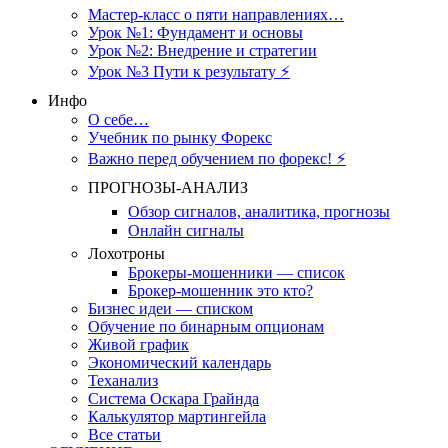
Мастер-класс о пяти направлениях…
Урок №1: Фундамент и основы
Урок №2: Внедрение и стратегии
Урок №3 Пути к результату ⚡️
Инфо
О себе…
Учебник по рынку Форекс
Важно перед обучением по форекс! ⚡
ПРОГНОЗЫ-АНАЛИЗ
Обзор сигналов, аналитика, прогнозы
Онлайн сигналы
Лохотроны
Брокеры-мошенники — список
Брокер-мошенник это кто?
Бизнес идеи — списком
Обучение по бинарным опционам
Живой график
Экономический календарь
Теханализ
Система Оскара Грайнда
Калькулятор мартингейла
Все статьи