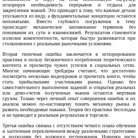
игнорируя необходимость перерывов и отдыха для
закрепления знаний. Это приводит к тому, что важные детали
упускаются из виду, а фундаментальные концепции остаются
непонятыми. Вместо глубокого погружения в тему
происходит механическое запоминание терминов без
понимания их сути и взаимосвязей. Результатом становится
иллюзия компетентности, которая быстро развеивается при
столкновении с реальными рыночными условиями.
Вторая типичная ошибка заключается в игнорировании
практики в пользу бесконечного потребления теоретического
контента и просмотра чужих успехов в социальных сетях.
Многие начинающие трейдеры считают, что достаточно
посмотреть несколько видеоуроков и прочитать книги, чтобы
стать прибыльными участниками рынка. Однако без
самостоятельного выполнения заданий и открытия реальных
или демо-счетов полученные знания остаются мертвым
грузом. Только через личный опыт совершения ошибок и их
анализа можно по-настоящему понять механику рынка и
развить необходимые навыки. Теория без практики бесплодна
и не приводит к реальным результатам в торговле.
Третья ошибка связана с отсутствием четкого плана обучения
и хаотичным переключением между различными стратегиями
и подходами без должного тестирования. Новички часто