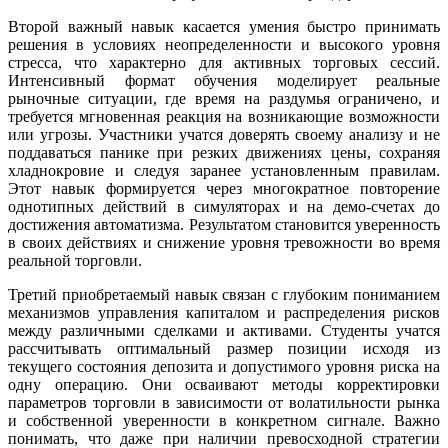
Второй важный навык касается умения быстро принимать
решения в условиях неопределенности и высокого уровня
стресса, что характерно для активных торговых сессий.
Интенсивный формат обучения моделирует реальные
рыночные ситуации, где время на раздумья ограничено, и
требуется мгновенная реакция на возникающие возможности
или угрозы. Участники учатся доверять своему анализу и не
поддаваться панике при резких движениях цены, сохраняя
хладнокровие и следуя заранее установленным правилам.
Этот навык формируется через многократное повторение
однотипных действий в симуляторах и на демо-счетах до
достижения автоматизма. Результатом становится уверенность
в своих действиях и снижение уровня тревожности во время
реальной торговли.
Третий приобретаемый навык связан с глубоким пониманием
механизмов управления капиталом и распределения рисков
между различными сделками и активами. Студенты учатся
рассчитывать оптимальный размер позиции исходя из
текущего состояния депозита и допустимого уровня риска на
одну операцию. Они осваивают методы корректировки
параметров торговли в зависимости от волатильности рынка
и собственной уверенности в конкретном сигнале. Важно
понимать, что даже при наличии превосходной стратегии