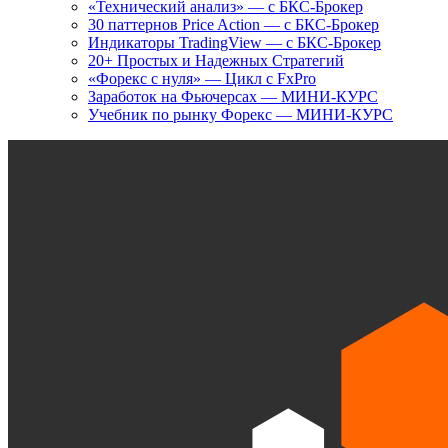
«Технический анализ» — с БКС-Брокер
30 паттернов Price Action — с БКС-Брокер
Индикаторы TradingView — с БКС-Брокер
20+ Простых и Надежных Стратегий
«Форекс с нуля» — Цикл с FxPro
Заработок на Фьючерсах — МИНИ-КУРС
Учебник по рынку Форекс — МИНИ-КУРС