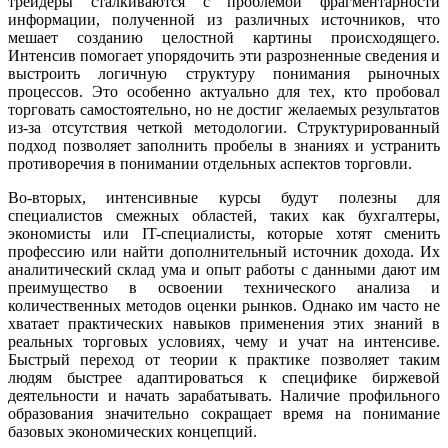
трейдеры сталкиваются с проблемой фрагментарности
информации, полученной из различных источников, что
мешает созданию целостной картины происходящего.
Интенсив помогает упорядочить эти разрозненные сведения и
выстроить логичную структуру понимания рыночных
процессов. Это особенно актуально для тех, кто пробовал
торговать самостоятельно, но не достиг желаемых результатов
из-за отсутствия четкой методологии. Структурированный
подход позволяет заполнить пробелы в знаниях и устранить
противоречия в понимании отдельных аспектов торговли.
Во-вторых, интенсивные курсы будут полезны для
специалистов смежных областей, таких как бухгалтеры,
экономисты или IT-специалисты, которые хотят сменить
профессию или найти дополнительный источник дохода. Их
аналитический склад ума и опыт работы с данными дают им
преимущество в освоении технического анализа и
количественных методов оценки рынков. Однако им часто не
хватает практических навыков применения этих знаний в
реальных торговых условиях, чему и учат на интенсиве.
Быстрый переход от теории к практике позволяет таким
людям быстрее адаптироваться к специфике биржевой
деятельности и начать зарабатывать. Наличие профильного
образования значительно сокращает время на понимание
базовых экономических концепций.