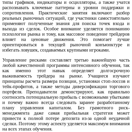
типы графиков, индикаторы и осцилляторы, а также учатся
распознавать ключевые паттерны и уровни поддержки и
сопротивления. Практические занятия включают разбор
реальных рыночных ситуаций, где участники самостоятельно
применяют полученные знания для поиска точек входа и
выхода из сделок. Особое внимание уделяется пониманию
психологии рынка и тому, как массовое поведение трейдеров
влияет на ценовые движения. Это помогает лучше
ориентироваться в текущей рыночной конъюнктуре и
избегать ловушек, создаваемых крупными игроками.
Управление рисками составляет третью важнейшую часть
любой качественной программы интенсивного обучения, так
как именно этот навык определяет долгосрочную
выживаемость трейдера на рынке. Учащиеся изучают
принципы расчета размера позиции, установки стоп-лоссов и
тейк-профитов, а также методы диверсификации торгового
портфеля. Преподаватели демонстрируют, как правильно
соотносить потенциальную прибыль с возможными убытками
и почему важно всегда следовать заранее разработанному
плану управления капиталом. Без грамотного риск-
менеджмента даже самая прибыльная стратегия может
привести к полной потере депозита из-за одной неудачной
сделки. Поэтому этому аспекту уделяется максимум внимания
на всех этапах обучения.