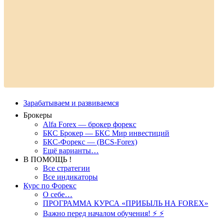
Зарабатываем и развиваемся
Брокеры
Alfa Forex — брокер форекс
БКС Брокер — БКС Мир инвестиций
БКС-Форекс — (BCS-Forex)
Ещё варианты…
В ПОМОЩЬ !
Все стратегии
Все индикаторы
Курс по Форекс
О себе…
ПРОГРАММА КУРСА «ПРИБЫЛЬ НА FOREX»
Важно перед началом обучения! ⚡ ⚡