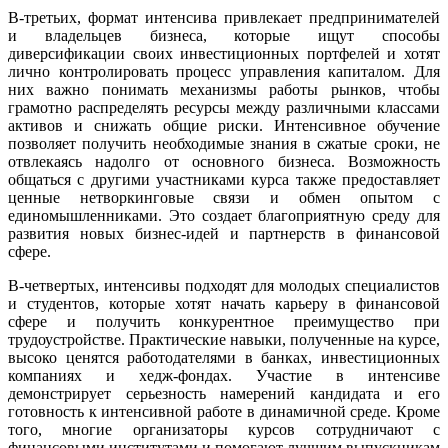
В-третьих, формат интенсива привлекает предпринимателей
и владельцев бизнеса, которые ищут способы
диверсификации своих инвестиционных портфелей и хотят
лично контролировать процесс управления капиталом. Для
них важно понимать механизмы работы рынков, чтобы
грамотно распределять ресурсы между различными классами
активов и снижать общие риски. Интенсивное обучение
позволяет получить необходимые знания в сжатые сроки, не
отвлекаясь надолго от основного бизнеса. Возможность
общаться с другими участниками курса также предоставляет
ценные нетворкинговые связи и обмен опытом с
единомышленниками. Это создает благоприятную среду для
развития новых бизнес-идей и партнерств в финансовой
сфере.
В-четвертых, интенсивы подходят для молодых специалистов
и студентов, которые хотят начать карьеру в финансовой
сфере и получить конкурентное преимущество при
трудоустройстве. Практические навыки, полученные на курсе,
высоко ценятся работодателями в банках, инвестиционных
компаниях и хедж-фондах. Участие в интенсиве
демонстрирует серьезность намерений кандидата и его
готовность к интенсивной работе в динамичной среде. Кроме
того, многие организаторы курсов сотрудничают с
финансовыми институтами и помогают лучшим выпускникам