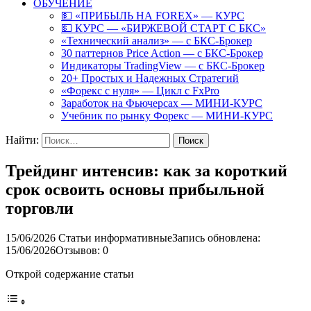
ОБУЧЕНИЕ
💵 «ПРИБЫЛЬ НА FOREX» — КУРС
💵 КУРС — «БИРЖЕВОЙ СТАРТ С БКС»
«Технический анализ» — с БКС-Брокер
30 паттернов Price Action — с БКС-Брокер
Индикаторы TradingView — с БКС-Брокер
20+ Простых и Надежных Стратегий
«Форекс с нуля» — Цикл с FxPro
Заработок на Фьючерсах — МИНИ-КУРС
Учебник по рынку Форекс — МИНИ-КУРС
Найти:
Трейдинг интенсив: как за короткий
срок освоить основы прибыльной
торговли
15/06/2026
Статьи информативные
Запись обновлена:
15/06/2026
Отзывов: 0
Открой содержание статьи