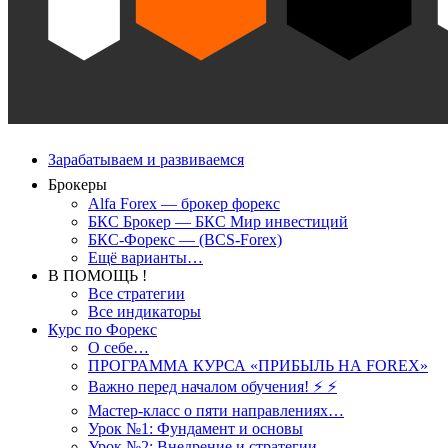
Зарабатываем и развиваемся
Брокеры
Alfa Forex — брокер форекс
БКС Брокер — БКС Мир инвестиций
БКС-Форекс — (BCS-Forex)
Ещё варианты…
В ПОМОЩЬ !
Все стратегии
Все индикаторы
Курс по Форекс
О себе…
ПРОГРАММА КУРСА «ПРИБЫЛЬ НА FOREX»
Важно перед началом обучения! ⚡ ⚡
Мастер-класс о пяти направлениях…
Урок №1: Фундамент и основы
Урок №2: Внедрение и стратегии