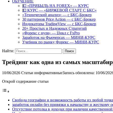
ОБУЧЕНИЕ
💵 «ПРИБЫЛЬ НА FOREX» — КУРС
💵 КУРС — «БИРЖЕВОЙ СТАРТ С БКС»
«Технический анализ» — с БКС-Брокер
30 паттернов Price Action — с БКС-Брокер
Индикаторы TradingView — с БКС-Брокер
20+ Простых и Надежных Стратегий
«Форекс с нуля» — Цикл с FxPro
Заработок на Фьючерсах — МИНИ-КУРС
Учебник по рынку Форекс — МИНИ-КУРС
Найти:
Трейдинг как одна из самых масштабир
10/06/2026
Статьи информативные
Запись обновлена: 10/06/202
Открой содержание статьи
Свобода географии и возможность работы из любой точк
заработок онлайн без привязки к начальству и жесткому
Отсутствие потолка в доходах при наличии качественной