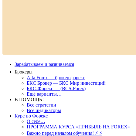
Зарабатываем и развиваемся
Брокеры
Alfa Forex — брокер форекс
БКС Брокер — БКС Мир инвестиций
БКС-Форекс — (BCS-Forex)
Ещё варианты…
В ПОМОЩЬ !
Все стратегии
Все индикаторы
Курс по Форекс
О себе…
ПРОГРАММА КУРСА «ПРИБЫЛЬ НА FOREX»
Важно перед началом обучения! ⚡ ⚡