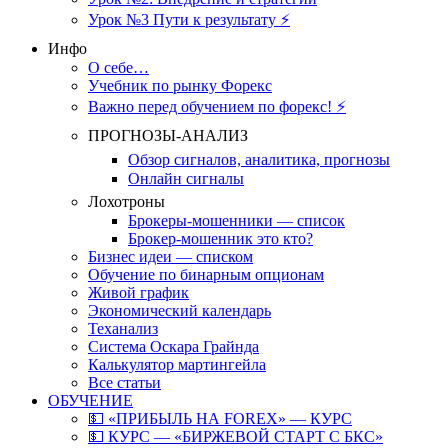
Урок №3 Пути к результату ⚡️
Инфо
О себе…
Учебник по рынку Форекс
Важно перед обучением по форекс! ⚡
ПРОГНОЗЫ-АНАЛИЗ
Обзор сигналов, аналитика, прогнозы
Онлайн сигналы
Лохотроны
Брокеры-мошенники — список
Брокер-мошенник это кто?
Бизнес идеи — списком
Обучение по бинарным опционам
Живой график
Экономический календарь
Теханализ
Система Оскара Грайнда
Калькулятор мартингейла
Все статьи
ОБУЧЕНИЕ
💵 «ПРИБЫЛЬ НА FOREX» — КУРС
💵 КУРС — «БИРЖЕВОЙ СТАРТ С БКС»