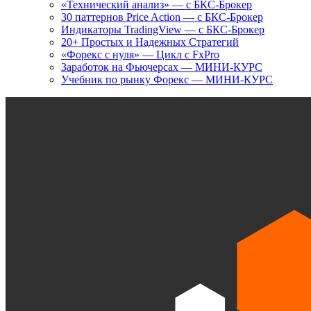
«Технический анализ» — с БКС-Брокер
30 паттернов Price Action — с БКС-Брокер
Индикаторы TradingView — с БКС-Брокер
20+ Простых и Надежных Стратегий
«Форекс с нуля» — Цикл с FxPro
Заработок на Фьючерсах — МИНИ-КУРС
Учебник по рынку Форекс — МИНИ-КУРС