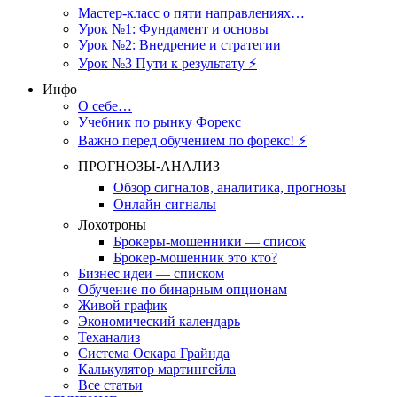
Мастер-класс о пяти направлениях…
Урок №1: Фундамент и основы
Урок №2: Внедрение и стратегии
Урок №3 Пути к результату ⚡️
Инфо
О себе…
Учебник по рынку Форекс
Важно перед обучением по форекс! ⚡
ПРОГНОЗЫ-АНАЛИЗ
Обзор сигналов, аналитика, прогнозы
Онлайн сигналы
Лохотроны
Брокеры-мошенники — список
Брокер-мошенник это кто?
Бизнес идеи — списком
Обучение по бинарным опционам
Живой график
Экономический календарь
Теханализ
Система Оскара Грайнда
Калькулятор мартингейла
Все статьи