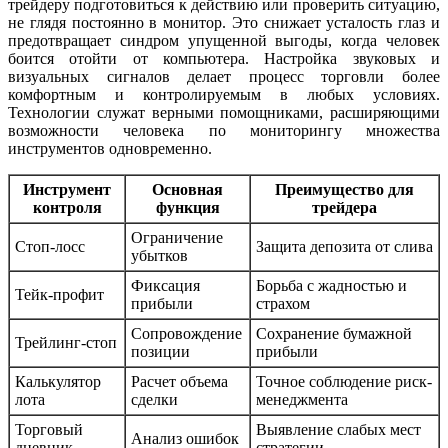
трейдеру подготовиться к действию или проверить ситуацию,
не глядя постоянно в монитор. Это снижает усталость глаз и
предотвращает синдром упущенной выгоды, когда человек
боится отойти от компьютера. Настройка звуковых и
визуальных сигналов делает процесс торговли более
комфортным и контролируемым в любых условиях.
Технологии служат верными помощниками, расширяющими
возможности человека по мониторингу множества
инструментов одновременно.
Инструмент
Основная
Преимущество для
контроля
функция
трейдера
Ограничение
Стоп-лосс
Защита депозита от слива
убытков
Фиксация
Борьба с жадностью и
Тейк-профит
прибыли
страхом
Сопровождение
Сохранение бумажной
Трейлинг-стоп
позиции
прибыли
Калькулятор
Расчет объема
Точное соблюдение риск-
лота
сделки
менеджмента
Торговый
Выявление слабых мест
Анализ ошибок
дневник
стратегии