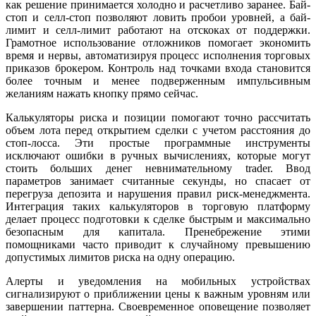
как решение принимается холодно и расчетливо заранее. Бай-
стоп и селл-стоп позволяют ловить пробои уровней, а бай-
лимит и селл-лимит работают на отскоках от поддержки.
Грамотное использование отложников помогает экономить
время и нервы, автоматизируя процесс исполнения торговых
приказов брокером. Контроль над точками входа становится
более точным и менее подверженным импульсивным
желаниям нажать кнопку прямо сейчас.
Калькуляторы риска и позиции помогают точно рассчитать
объем лота перед открытием сделки с учетом расстояния до
стоп-лосса. Эти простые программные инструменты
исключают ошибки в ручных вычислениях, которые могут
стоить больших денег невнимательному trader. Ввод
параметров занимает считанные секунды, но спасает от
перегруза депозита и нарушения правил риск-менеджмента.
Интеграция таких калькуляторов в торговую платформу
делает процесс подготовки к сделке быстрым и максимально
безопасным для капитала. Пренебрежение этими
помощниками часто приводит к случайному превышению
допустимых лимитов риска на одну операцию.
Алерты и уведомления на мобильных устройствах
сигнализируют о приближении цены к важным уровням или
завершении паттерна. Своевременное оповещение позволяет