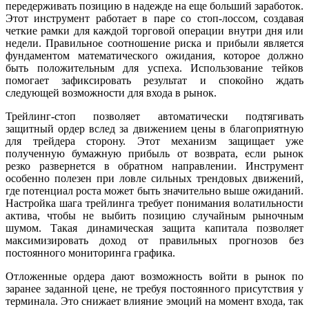
передерживать позицию в надежде на еще больший заработок.
Этот инструмент работает в паре со стоп-лоссом, создавая
четкие рамки для каждой торговой операции внутри дня или
недели. Правильное соотношение риска и прибыли является
фундаментом математического ожидания, которое должно
быть положительным для успеха. Использование тейков
помогает зафиксировать результат и спокойно ждать
следующей возможности для входа в рынок.
Трейлинг-стоп позволяет автоматически подтягивать
защитный ордер вслед за движением цены в благоприятную
для трейдера сторону. Этот механизм защищает уже
полученную бумажную прибыль от возврата, если рынок
резко развернется в обратном направлении. Инструмент
особенно полезен при ловле сильных трендовых движений,
где потенциал роста может быть значительно выше ожиданий.
Настройка шага трейлинга требует понимания волатильности
актива, чтобы не выбить позицию случайным рыночным
шумом. Такая динамическая защита капитала позволяет
максимизировать доход от правильных прогнозов без
постоянного мониторинга графика.
Отложенные ордера дают возможность войти в рынок по
заранее заданной цене, не требуя постоянного присутствия у
терминала. Это снижает влияние эмоций на момент входа, так