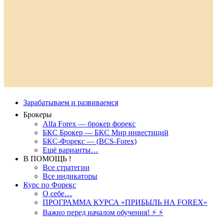
Зарабатываем и развиваемся
Брокеры
Alfa Forex — брокер форекс
БКС Брокер — БКС Мир инвестиций
БКС-Форекс — (BCS-Forex)
Ещё варианты…
В ПОМОЩЬ !
Все стратегии
Все индикаторы
Курс по Форекс
О себе…
ПРОГРАММА КУРСА «ПРИБЫЛЬ НА FOREX»
Важно перед началом обучения! ⚡ ⚡