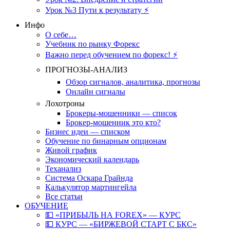
Урок №3 Пути к результату ⚡️
Инфо
О себе…
Учебник по рынку Форекс
Важно перед обучением по форекс! ⚡
ПРОГНОЗЫ-АНАЛИЗ
Обзор сигналов, аналитика, прогнозы
Онлайн сигналы
Лохотроны
Брокеры-мошенники — список
Брокер-мошенник это кто?
Бизнес идеи — списком
Обучение по бинарным опционам
Живой график
Экономический календарь
Теханализ
Система Оскара Грайнда
Калькулятор мартингейла
Все статьи
ОБУЧЕНИЕ
💵 «ПРИБЫЛЬ НА FOREX» — КУРС
💵 КУРС — «БИРЖЕВОЙ СТАРТ С БКС»