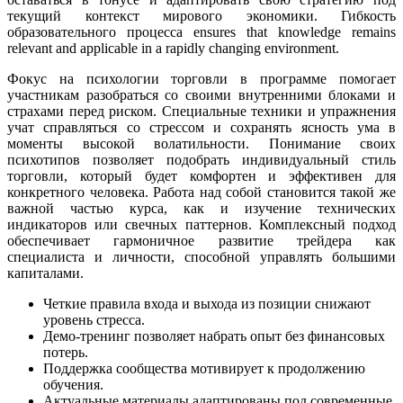
текущий контекст мирового экономики. Гибкость
образовательного процесса ensures that knowledge remains
relevant and applicable in a rapidly changing environment.
Фокус на психологии торговли в программе помогает
участникам разобраться со своими внутренними блоками и
страхами перед риском. Специальные техники и упражнения
учат справляться со стрессом и сохранять ясность ума в
моменты высокой волатильности. Понимание своих
психотипов позволяет подобрать индивидуальный стиль
торговли, который будет комфортен и эффективен для
конкретного человека. Работа над собой становится такой же
важной частью курса, как и изучение технических
индикаторов или свечных паттернов. Комплексный подход
обеспечивает гармоничное развитие трейдера как
специалиста и личности, способной управлять большими
капиталами.
Четкие правила входа и выхода из позиции снижают
уровень стресса.
Демо-тренинг позволяет набрать опыт без финансовых
потерь.
Поддержка сообщества мотивирует к продолжению
обучения.
Актуальные материалы адаптированы под современные