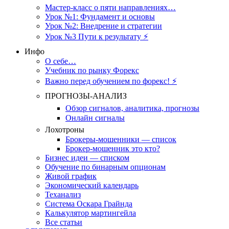
Мастер-класс о пяти направлениях…
Урок №1: Фундамент и основы
Урок №2: Внедрение и стратегии
Урок №3 Пути к результату ⚡️
Инфо
О себе…
Учебник по рынку Форекс
Важно перед обучением по форекс! ⚡
ПРОГНОЗЫ-АНАЛИЗ
Обзор сигналов, аналитика, прогнозы
Онлайн сигналы
Лохотроны
Брокеры-мошенники — список
Брокер-мошенник это кто?
Бизнес идеи — списком
Обучение по бинарным опционам
Живой график
Экономический календарь
Теханализ
Система Оскара Грайнда
Калькулятор мартингейла
Все статьи