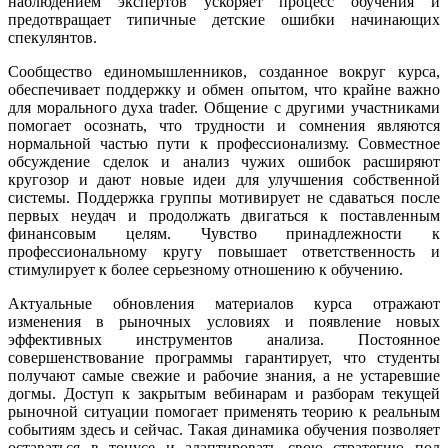
наблюдением экспертов ускоряет процесс обучения и
предотвращает типичные детские ошибки начинающих
спекулянтов.
Сообщество единомышленников, созданное вокруг курса,
обеспечивает поддержку и обмен опытом, что крайне важно
для морального духа trader. Общение с другими участниками
помогает осознать, что трудности и сомнения являются
нормальной частью пути к профессионализму. Совместное
обсуждение сделок и анализ чужих ошибок расширяют
кругозор и дают новые идеи для улучшения собственной
системы. Поддержка группы мотивирует не сдаваться после
первых неудач и продолжать двигаться к поставленным
финансовым целям. Чувство принадлежности к
профессиональному кругу повышает ответственность и
стимулирует к более серьезному отношению к обучению.
Актуальные обновления материалов курса отражают
изменения в рыночных условиях и появление новых
эффективных инструментов анализа. Постоянное
совершенствование программы гарантирует, что студенты
получают самые свежие и рабочие знания, а не устаревшие
догмы. Доступ к закрытым вебинарам и разборам текущей
рыночной ситуации помогает применять теорию к реальным
событиям здесь и сейчас. Такая динамика обучения позволяет
оставаться в тонусе и адаптировать свою стратегию под