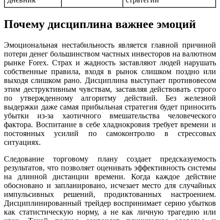
Почему дисциплина важнее эмоций
Эмоциональная нестабильность является главной причиной
потери денег большинством частных инвесторов на валютном
рынке Forex. Страх и жадность заставляют людей нарушать
собственные правила, входя в рынок слишком поздно или
выходя слишком рано. Дисциплина выступает противовесом
этим деструктивным чувствам, заставляя действовать строго
по утвержденному алгоритму действий. Без железной
выдержки даже самая прибыльная стратегия будет приносить
убытки из-за хаотичного вмешательства человеческого
фактора. Воспитание в себе хладнокровия требует времени и
постоянных усилий по самоконтролю в стрессовых
ситуациях.
Следование торговому плану создает предсказуемость
результатов, что позволяет оценивать эффективность системы
на длинной дистанции времени. Когда каждое действие
обосновано и запланировано, исчезает место для случайных
импульсивных решений, продиктованных настроением.
Дисциплинированный трейдер воспринимает серию убытков
как статистическую норму, а не как личную трагедию или