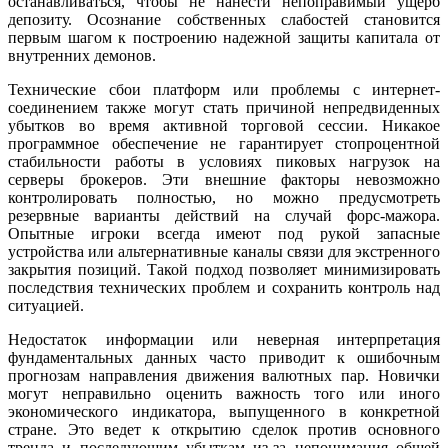
останавливаться, чтобы не нанести непоправимый ущерб
депозиту. Осознание собственных слабостей становится
первым шагом к построению надежной защиты капитала от
внутренних демонов.
Технические сбои платформ или проблемы с интернет-
соединением также могут стать причиной непредвиденных
убытков во время активной торговой сессии. Никакое
программное обеспечение не гарантирует стопроцентной
стабильности работы в условиях пиковых нагрузок на
серверы брокеров. Эти внешние факторы невозможно
контролировать полностью, но можно предусмотреть
резервные варианты действий на случай форс-мажора.
Опытные игроки всегда имеют под рукой запасные
устройства или альтернативные каналы связи для экстренного
закрытия позиций. Такой подход позволяет минимизировать
последствия технических проблем и сохранить контроль над
ситуацией.
Недостаток информации или неверная интерпретация
фундаментальных данных часто приводит к ошибочным
прогнозам направления движения валютных пар. Новички
могут неправильно оценить важность того или иного
экономического индикатора, выпущенного в конкретной
стране. Это ведет к открытию сделок против основного
тренда и последующим убыткам из-за непонимания общей