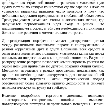
действует как страховой полис, ограничивая максимальную
сумму потери по каждой конкретной сделке заранее. Отказ от
установки защитных приказов часто приводит к тому, что
небольшая коррекция превращается в глобальный обвал счета.
Трейдеры учатся размещать стопы в логических местах, где
нарушается первоначальная идея входа в рынок. Это
дисциплинирует процесс и убирает необходимость принимать
болезненные решения в момент сильного стресса.
Диверсификация портфеля помогает распределить риски
между различными валютными парами и инструментами с
разной корреляцией друг к другу. Вложение всех средств в
один актив значительно повышает уязвимость капитала перед
локальными потрясениями в конкретной экономике. Разумное
распределение ресурсов позволяет компенсировать убытки по
одной позиции прибылью по другой, сохраняя общий баланс.
Методики, изучаемые в рамках программы, показывают, как
правильно комбинировать инструменты для снижения общей
волатильности портфеля. Такой стратегический подход
обеспечивает более плавную кривую доходности и снижает
психологическую нагрузку на трейдера.
Ведение подробного торгового дневника позволяет
анализировать совершенные ошибки и выявлять
повторяющиеся паттерны неправильного поведения. Запись