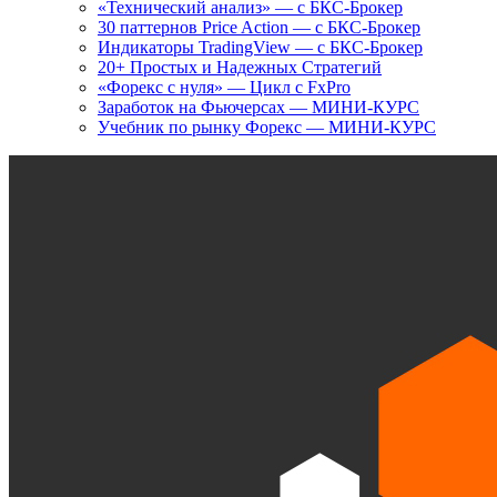
«Технический анализ» — с БКС-Брокер
30 паттернов Price Action — с БКС-Брокер
Индикаторы TradingView — с БКС-Брокер
20+ Простых и Надежных Стратегий
«Форекс с нуля» — Цикл с FxPro
Заработок на Фьючерсах — МИНИ-КУРС
Учебник по рынку Форекс — МИНИ-КУРС