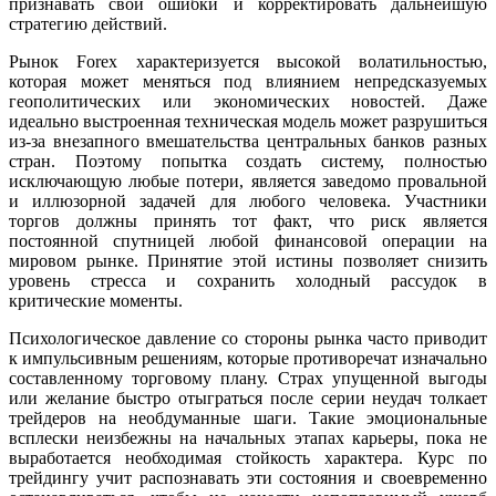
признавать свои ошибки и корректировать дальнейшую
стратегию действий.
Рынок Forex характеризуется высокой волатильностью,
которая может меняться под влиянием непредсказуемых
геополитических или экономических новостей. Даже
идеально выстроенная техническая модель может разрушиться
из-за внезапного вмешательства центральных банков разных
стран. Поэтому попытка создать систему, полностью
исключающую любые потери, является заведомо провальной
и иллюзорной задачей для любого человека. Участники
торгов должны принять тот факт, что риск является
постоянной спутницей любой финансовой операции на
мировом рынке. Принятие этой истины позволяет снизить
уровень стресса и сохранить холодный рассудок в
критические моменты.
Психологическое давление со стороны рынка часто приводит
к импульсивным решениям, которые противоречат изначально
составленному торговому плану. Страх упущенной выгоды
или желание быстро отыграться после серии неудач толкает
трейдеров на необдуманные шаги. Такие эмоциональные
всплески неизбежны на начальных этапах карьеры, пока не
выработается необходимая стойкость характера. Курс по
трейдингу учит распознавать эти состояния и своевременно