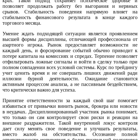
крах. Такой подход сохраняет психическое здоровье и
позволяет продолжать работу без выгорания и нервных
срывов. Стабильность поведения напрямую влияет на
стабильность финансового результата в конце каждого
торгового месяца.
Умение ждать подходящей ситуации является проявлением
высшей формы дисциплины, отличающей профессионала от
азартного игрока. Рынок предоставляет возможности не
каждый день, и форсирование событий обычно приводит к
потере капитала на комиссиях и спредах. Терпение позволяет
отфильтровать ложные сигналы и войти в сделку только при
полном совпадении всех условий системы. Курс по трейдингу
учит ценить время и не совершать лишних движений ради
иллюзии бурной деятельности. Ожидание становится
активным процессом анализа, а не пассивным бездействием,
что критически важно для успеха.
Принятие ответственности за каждый свой шаг помогает
избавиться от привычки винить рынок, брокера или новости
в неудачах. Дисциплинированный участник рынка понимает,
что только он сам контролирует свои риски и реакции на
внешние раздражители. Такой внутренний локус контроля
дает силу менять свое поведение и улучшать результаты,
вместо жалоб на обстоятельства. Осознание полной
ответственности мотивирует к более тщательной подготовке