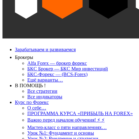
Зарабатываем и развиваемся
Брокеры
Alfa Forex — брокер форекс
БКС Брокер — БКС Мир инвестиций
БКС-Форекс — (BCS-Forex)
Ещё варианты…
В ПОМОЩЬ !
Все стратегии
Все индикаторы
Курс по Форекс
О себе…
ПРОГРАММА КУРСА «ПРИБЫЛЬ НА FOREX»
Важно перед началом обучения! ⚡ ⚡
Мастер-класс о пяти направлениях…
Урок №1: Фундамент и основы
Урок №2: Внедрение и стратегии