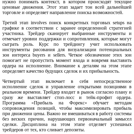
нужно понимать контекст, в котором происходят текущие
ценовые движения. Этот этап задает тон всей дальнейшей
торговле и определяет направление поиска возможностей.
Третий этап involves поиск конкретных торговых setups на
графике в соответствии с заранее определенной стратегией
участника. Трейдер сканирует выбранные инструменты и
отмечает уровни поддержки и сопротивления, которые могут
сыграть роль. Курс по трейдингу учит использовать
инструменты рисования для визуализации потенциальных
зон интереса buyers и sellers. Четкое обозначение этих зон
помогает не пропустить момент входа и вовремя выставить
ордера на исполнение. Внимание к деталям на этом этапе
определяет качество будущих сделок и их прибыльность.
Четвертый этап включает в себя непосредственное
исполнение сделок и управление открытыми позициями в
реальном времени. Трейдер входит в рынок согласно плану и
сразу же выставляет стоп-лосс и тейк-профит ордера.
Программа «Прибыль на Форекс» обучает методам
сопровождения позиций, чтобы максимизировать прибыль
при движении цены. Важно не вмешиваться в работу системы
без веских причин, нарушающих первоначальный замысел
сделки. Дисциплина на этом этапе отделяет успешных
трейдеров от тех, кто сливает депозиты.