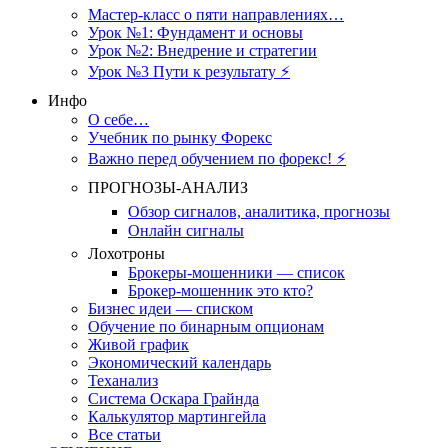
Мастер-класс о пяти направлениях…
Урок №1: Фундамент и основы
Урок №2: Внедрение и стратегии
Урок №3 Пути к результату ⚡️
Инфо
О себе…
Учебник по рынку Форекс
Важно перед обучением по форекс! ⚡
ПРОГНОЗЫ-АНАЛИЗ
Обзор сигналов, аналитика, прогнозы
Онлайн сигналы
Лохотроны
Брокеры-мошенники — список
Брокер-мошенник это кто?
Бизнес идеи — списком
Обучение по бинарным опционам
Живой график
Экономический календарь
Теханализ
Система Оскара Грайнда
Калькулятор мартингейла
Все статьи