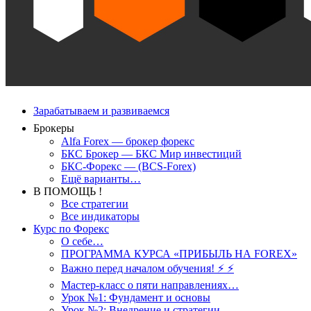
Зарабатываем и развиваемся
Брокеры
Alfa Forex — брокер форекс
БКС Брокер — БКС Мир инвестиций
БКС-Форекс — (BCS-Forex)
Ещё варианты…
В ПОМОЩЬ !
Все стратегии
Все индикаторы
Курс по Форекс
О себе…
ПРОГРАММА КУРСА «ПРИБЫЛЬ НА FOREX»
Важно перед началом обучения! ⚡ ⚡
Мастер-класс о пяти направлениях…
Урок №1: Фундамент и основы
Урок №2: Внедрение и стратегии