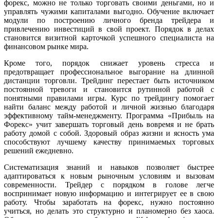
форекс, можно не только торговать своими деньгами, но и
управлять чужими капиталами выгодно. Обучение включает
модули по построению личного бренда трейдера и
привлечению инвестиций в свой проект. Порядок в делах
становится визитной карточкой успешного специалиста на
финансовом рынке мира.
Кроме того, порядок снижает уровень стресса и
предотвращает профессиональное выгорание на длинной
дистанции торговли. Трейдинг перестает быть источником
постоянной тревоги и становится рутинной работой с
понятными правилами игры. Курс по трейдингу помогает
найти баланс между работой и личной жизнью благодаря
эффективному тайм-менеджменту. Программа «Прибыль на
Форекс» учит завершать торговый день вовремя и не брать
работу домой с собой. Здоровый образ жизни и ясность ума
способствуют лучшему качеству принимаемых торговых
решений ежедневно.
Систематизация знаний и навыков позволяет быстрее
адаптироваться к новым рыночным условиям и вызовам
современности. Трейдер с порядком в голове легче
воспринимает новую информацию и интегрирует ее в свою
работу. Чтобы заработать на форекс, нужно постоянно
учиться, но делать это структурно и планомерно без хаоса.