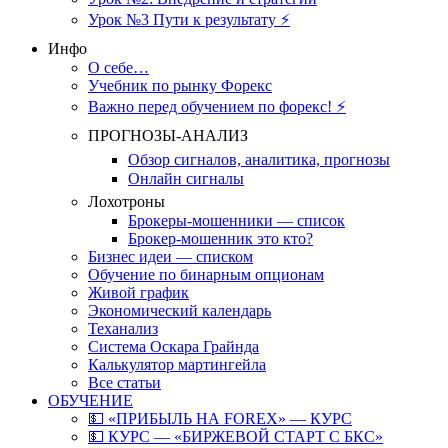
Урок №3 Пути к результату ⚡️
Инфо
О себе…
Учебник по рынку Форекс
Важно перед обучением по форекс! ⚡
ПРОГНОЗЫ-АНАЛИЗ
Обзор сигналов, аналитика, прогнозы
Онлайн сигналы
Лохотроны
Брокеры-мошенники — список
Брокер-мошенник это кто?
Бизнес идеи — списком
Обучение по бинарным опционам
Живой график
Экономический календарь
Теханализ
Система Оскара Грайнда
Калькулятор мартингейла
Все статьи
ОБУЧЕНИЕ
💵 «ПРИБЫЛЬ НА FOREX» — КУРС
💵 КУРС — «БИРЖЕВОЙ СТАРТ С БКС»