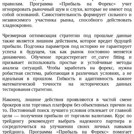
правилам. Программа «Прибыль на Форекс» учит
игнорировать рыночный шум и слухи, которые не имеют под
собой оснований. Самостоятельность формирует сильного и
независимого участника рынка, способного действовать
хладнокровно.
Чрезмерная оптимизация стратегии под прошлые данные
также является лишним действием, которое вредит будущей
прибыли. Подгонка параметров под историю не гарантирует
успеха в будущем, так как рынок постоянно меняется
динамично. Обучение предостерегает от_curve fitting и
призывает использовать простые и устойчивые методы
анализа ситуаций. Чтобы заработать на форекс, нужна
робастная система, работающая в различных условиях, а не
идеальная в прошлом. Гибкость и адаптивность важнее
математической точности на исторических данных
тестирования стратегии.
Наконец, лишние действия проявляются в частой смене
брокеров или торговых платформ без объективных причин на
то. Постоянный поиск лучшего условия отвлекает от главной
цели — получения прибыли от торговли валютами. Курс по
трейдингу рекомендует выбрать надежного партнера и
сосредоточиться на улучшении своих личных навыков
трейдинга. Программа «Прибыль на Форекс» помогает