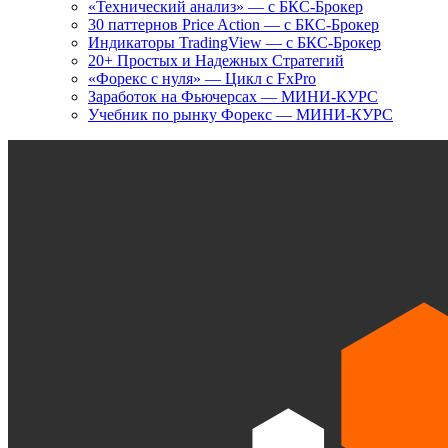
«Технический анализ» — с БКС-Брокер
30 паттернов Price Action — с БКС-Брокер
Индикаторы TradingView — с БКС-Брокер
20+ Простых и Надежных Стратегий
«Форекс с нуля» — Цикл с FxPro
Заработок на Фьючерсах — МИНИ-КУРС
Учебник по рынку Форекс — МИНИ-КУРС