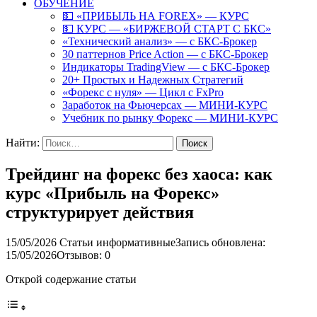
ОБУЧЕНИЕ
💵 «ПРИБЫЛЬ НА FOREX» — КУРС
💵 КУРС — «БИРЖЕВОЙ СТАРТ С БКС»
«Технический анализ» — с БКС-Брокер
30 паттернов Price Action — с БКС-Брокер
Индикаторы TradingView — с БКС-Брокер
20+ Простых и Надежных Стратегий
«Форекс с нуля» — Цикл с FxPro
Заработок на Фьючерсах — МИНИ-КУРС
Учебник по рынку Форекс — МИНИ-КУРС
Найти:
Трейдинг на форекс без хаоса: как
курс «Прибыль на Форекс»
структурирует действия
15/05/2026
Статьи информативные
Запись обновлена:
15/05/2026
Отзывов: 0
Открой содержание статьи