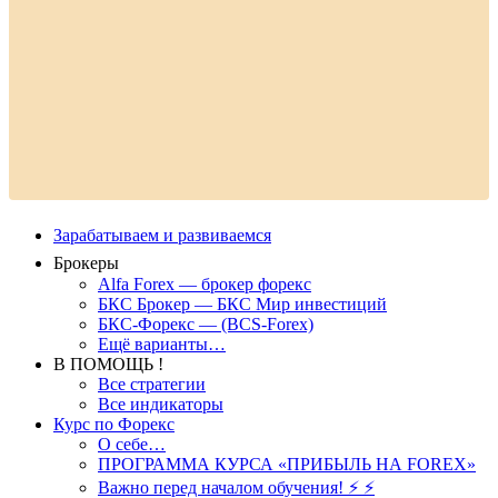
Зарабатываем и развиваемся
Брокеры
Alfa Forex — брокер форекс
БКС Брокер — БКС Мир инвестиций
БКС-Форекс — (BCS-Forex)
Ещё варианты…
В ПОМОЩЬ !
Все стратегии
Все индикаторы
Курс по Форекс
О себе…
ПРОГРАММА КУРСА «ПРИБЫЛЬ НА FOREX»
Важно перед началом обучения! ⚡ ⚡