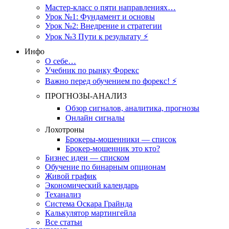
Мастер-класс о пяти направлениях…
Урок №1: Фундамент и основы
Урок №2: Внедрение и стратегии
Урок №3 Пути к результату ⚡️
Инфо
О себе…
Учебник по рынку Форекс
Важно перед обучением по форекс! ⚡
ПРОГНОЗЫ-АНАЛИЗ
Обзор сигналов, аналитика, прогнозы
Онлайн сигналы
Лохотроны
Брокеры-мошенники — список
Брокер-мошенник это кто?
Бизнес идеи — списком
Обучение по бинарным опционам
Живой график
Экономический календарь
Теханализ
Система Оскара Грайнда
Калькулятор мартингейла
Все статьи