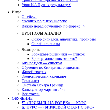
Урок №3 Пути к результату ⚡️
Инфо
О себе…
Учебник по рынку Форекс
Важно перед обучением по форекс! ⚡
ПРОГНОЗЫ-АНАЛИЗ
Обзор сигналов, аналитика, прогнозы
Онлайн сигналы
Лохотроны
Брокеры-мошенники — список
Брокер-мошенник это кто?
Бизнес идеи — списком
Обучение по бинарным опционам
Живой график
Экономический календарь
Теханализ
Система Оскара Грайнда
Калькулятор мартингейла
Все статьи
ОБУЧЕНИЕ
💵 «ПРИБЫЛЬ НА FOREX» — КУРС
💵 КУРС — «БИРЖЕВОЙ СТАРТ С БКС»