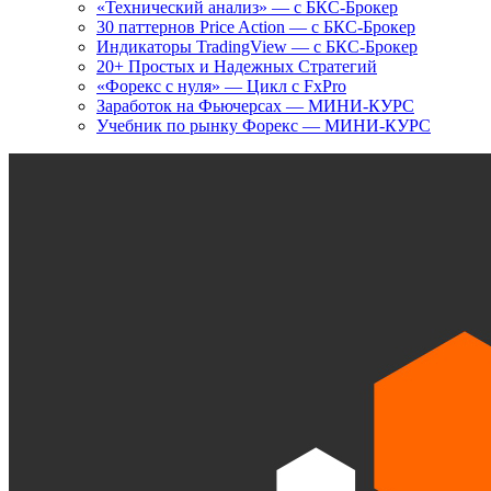
«Технический анализ» — с БКС-Брокер
30 паттернов Price Action — с БКС-Брокер
Индикаторы TradingView — с БКС-Брокер
20+ Простых и Надежных Стратегий
«Форекс с нуля» — Цикл с FxPro
Заработок на Фьючерсах — МИНИ-КУРС
Учебник по рынку Форекс — МИНИ-КУРС