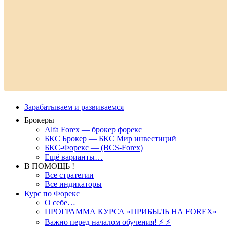
Зарабатываем и развиваемся
Брокеры
Alfa Forex — брокер форекс
БКС Брокер — БКС Мир инвестиций
БКС-Форекс — (BCS-Forex)
Ещё варианты…
В ПОМОЩЬ !
Все стратегии
Все индикаторы
Курс по Форекс
О себе…
ПРОГРАММА КУРСА «ПРИБЫЛЬ НА FOREX»
Важно перед началом обучения! ⚡ ⚡