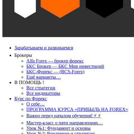
Зарабатываем и развиваемся
Брокеры
Alfa Forex — брокер форекс
БКС Брокер — БКС Мир инвестиций
БКС-Форекс — (BCS-Forex)
Ещё варианты…
В ПОМОЩЬ !
Все стратегии
Все индикаторы
Курс по Форекс
О себе…
ПРОГРАММА КУРСА «ПРИБЫЛЬ НА FOREX»
Важно перед началом обучения! ⚡ ⚡
Мастер-класс о пяти направлениях…
Урок №1: Фундамент и основы
Урок №2: Внедрение и стратегии