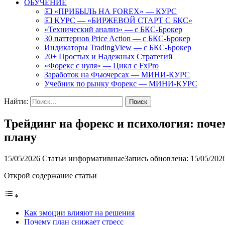
ОБУЧЕНИЕ
💵 «ПРИБЫЛЬ НА FOREX» — КУРС
💵 КУРС — «БИРЖЕВОЙ СТАРТ С БКС»
«Технический анализ» — с БКС-Брокер
30 паттернов Price Action — с БКС-Брокер
Индикаторы TradingView — с БКС-Брокер
20+ Простых и Надежных Стратегий
«Форекс с нуля» — Цикл с FxPro
Заработок на Фьючерсах — МИНИ-КУРС
Учебник по рынку Форекс — МИНИ-КУРС
Найти:
Трейдинг на форекс и психология: поч
плану
15/05/2026
Статьи информативные
Запись обновлена: 15/05/202
Открой содержание статьи
Как эмоции влияют на решения
Почему план снижает стресс