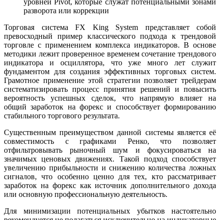
уровней Pivot, которые служат потенциальными зонами
разворота или коррекции
Торговая система FX King System представляет собой
превосходный пример классического подхода к трендовой
торговле с применением комплекса индикаторов. В основе
методики лежит проверенное временем сочетание трендового
индикатора и осциллятора, что уже много лет служит
фундаментом для создания эффективных торговых систем.
Грамотное применение этой стратегии позволяет трейдерам
систематизировать процесс принятия решений и повысить
вероятность успешных сделок, что напрямую влияет на
общий заработок на форекс и способствует формированию
стабильного торгового результата.
Существенным преимуществом данной системы является её
совместимость с графиками Ренко, что позволяет
отфильтровывать рыночный шум и фокусироваться на
значимых ценовых движениях. Такой подход способствует
увеличению прибыльности и снижению количества ложных
сигналов, что особенно ценно для тех, кто рассматривает
заработок на форекс как источник дополнительного дохода
или основную профессиональную деятельность.
Для минимизации потенциальных убытков настоятельно
рекомендуется не полагаться исключительно на индикаторные