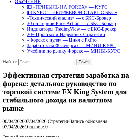
ОБУЧЕНИЕ
💵 «ПРИБЫЛЬ НА FOREX» — КУРС
💵 КУРС — «БИРЖЕВОЙ СТАРТ С БКС»
«Технический анализ» — с БКС-Брокер
30 паттернов Price Action — с БКС-Брокер
Индикаторы TradingView — с БКС-Брокер
20+ Простых и Надежных Стратегий
«Форекс с нуля» — Цикл с FxPro
Заработок на Фьючерсах — МИНИ-КУРС
Учебник по рынку Форекс — МИНИ-КУРС
Найти:
Эффективная стратегия заработка на
форекс: детальное руководство по
торговой системе FX King System для
стабильного дохода на валютном
рынке
06/04/2026
07/04/2026
Стратегии
Запись обновлена:
07/04/2026
Отзывов: 0