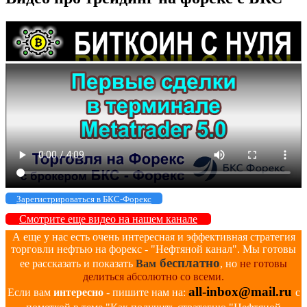
Зарегистрироваться в БКС-Форекс
Смотрите еще видео на нашем канале
А еще у нас есть очень интересная и эффективная стратегия
торговли нефтью на форекс - "Нефтяной канал". Мы готовы
бесплатно
ее рассказать и показать
Вам
, но
не готовы
делиться абсолютно со всеми.
all-inbox@mail.ru
Если вам
интересно
- пишите нам на:
с