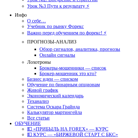
Урок №3 Пути к результату ⚡️
Инфо
О себе…
Учебник по рынку Форекс
Важно перед обучением по форекс! ⚡
ПРОГНОЗЫ-АНАЛИЗ
Обзор сигналов, аналитика, прогнозы
Онлайн сигналы
Лохотроны
Брокеры-мошенники — список
Брокер-мошенник это кто?
Бизнес идеи — списком
Обучение по бинарным опционам
Живой график
Экономический календарь
Теханализ
Система Оскара Грайнда
Калькулятор мартингейла
Все статьи
ОБУЧЕНИЕ
💵 «ПРИБЫЛЬ НА FOREX» — КУРС
💵 КУРС — «БИРЖЕВОЙ СТАРТ С БКС»