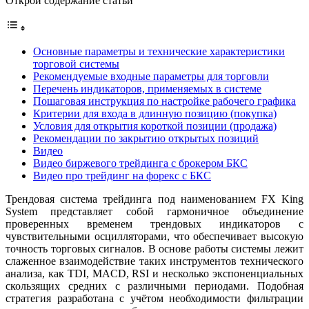
Открой содержание статьи
Основные параметры и технические характеристики
торговой системы
Рекомендуемые входные параметры для торговли
Перечень индикаторов, применяемых в системе
Пошаговая инструкция по настройке рабочего графика
Критерии для входа в длинную позицию (покупка)
Условия для открытия короткой позиции (продажа)
Рекомендации по закрытию открытых позиций
Видео
Видео биржевого трейдинга с брокером БКС
Видео про трейдинг на форекс с БКС
Трендовая система трейдинга под наименованием FX King
System представляет собой гармоничное объединение
проверенных временем трендовых индикаторов с
чувствительными осцилляторами, что обеспечивает высокую
точность торговых сигналов. В основе работы системы лежит
слаженное взаимодействие таких инструментов технического
анализа, как TDI, MACD, RSI и несколько экспоненциальных
скользящих средних с различными периодами. Подобная
стратегия разработана с учётом необходимости фильтрации