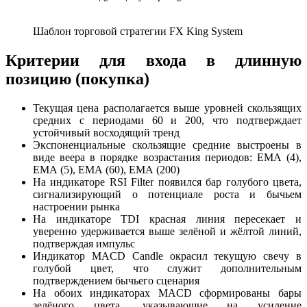
Шаблон торговой стратегии FX King System
Критерии для входа в длинную
позицию (покупка)
Текущая цена располагается выше уровней скользящих
средних с периодами 60 и 200, что подтверждает
устойчивый восходящий тренд
Экспоненциальные скользящие средние выстроены в
виде веера в порядке возрастания периодов: ЕМА (4),
ЕМА (5), ЕМА (60), ЕМА (200)
На индикаторе RSI Filter появился бар голубого цвета,
сигнализирующий о потенциале роста и бычьем
настроении рынка
На индикаторе TDI красная линия пересекает и
уверенно удерживается выше зелёной и жёлтой линий,
подтверждая импульс
Индикатор MACD Candle окрасил текущую свечу в
голубой цвет, что служит дополнительным
подтверждением бычьего сценария
На обоих индикаторах MACD сформированы бары
зелёного цвета, указывающие на усиление