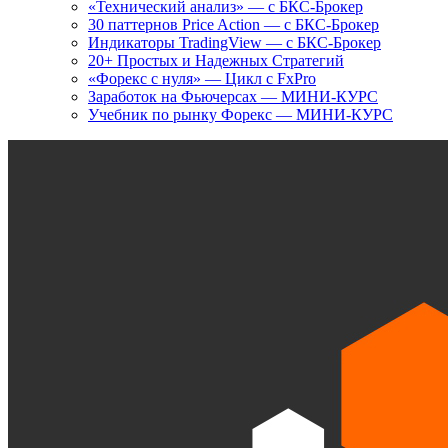
«Технический анализ» — с БКС-Брокер
30 паттернов Price Action — с БКС-Брокер
Индикаторы TradingView — с БКС-Брокер
20+ Простых и Надежных Стратегий
«Форекс с нуля» — Цикл с FxPro
Заработок на Фьючерсах — МИНИ-КУРС
Учебник по рынку Форекс — МИНИ-КУРС