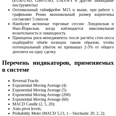
(EUR/USD, GBP/USD, USD/JPY и другие ликвидные
инструменты)
Оптимальный таймфрейм: M15 и выше, при работе с
графиками Ренко минимальный размер кирпичика
составляет 5 пипсов
Наиболее активные торговые сессии: Лондонская и
Нью-Йоркская, когда наблюдается максимальная
волатильность и ликвидность
Принципы риск-менеджмента: после расчёта стоп-лосса
подбирайте объём позиции таким образом, чтобы
потенциальный убыток не превышал 2-5% от общего
депозита на одну сделку
Перечень индикаторов, применяемых
в системе
Reversal Fractls
Exponential Moving Average (4)
Exponential Moving Average (5)
Exponential Moving Average (200)
Exponential Moving Average (60)
MACD Candle (2, 5, 20);
Auto pivot levels;
Probability Meter (MACD 5,13, 1 – Stochastic 20, 2, 2);