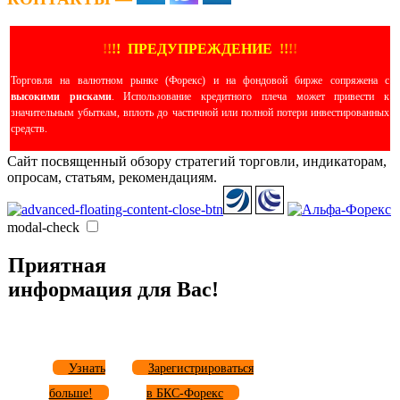
!
!
!
!
ПРЕДУПРЕЖДЕНИЕ
!!
!
!
Торговля на валютном рынке (Форекс) и на фондовой бирже сопряжена с
высокими рисками
. Использование кредитного плеча может привести к
значительным убыткам, вплоть до частичной или полной потери инвестированных
средств.
Сайт посвященный обзору стратегий торговли, индикаторам,
опросам, статьям, рекомендациям.
modal-check
Приятная
информация для Вас!
Узнать
Зарегистрироваться
больше!
в БКС-Форекс