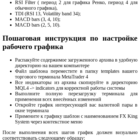
RSI Filter ( период 2 для графика Ренко, период 4 для
обычного графика),
TDI (RSI 13, Volatility band 34);
MACD bars (3, 4, 10);
MACD bars (2, 5, 10).
Пошаговая инструкция по настройке
рабочего графика
Распакуйте содержимое загруженного архива в удобную
директорию на вашем компьютере
Файл шаблона переместите в папку templates вашего
торгового терминала MetaTrader 4
Все индикаторы из архива скопируйте в директорию
MQL4 -> indicators для корректной работы системы
Выполните полную перезагрузку терминала для
применения всех внесённых изменений
Откройте график интересующей вас валютной пары в
окне терминала
Примените к графику шаблон с наименованием FX King
System через контекстное меню
После выполнения всех шагов график должен визуально
соответствовать следующему образцу: