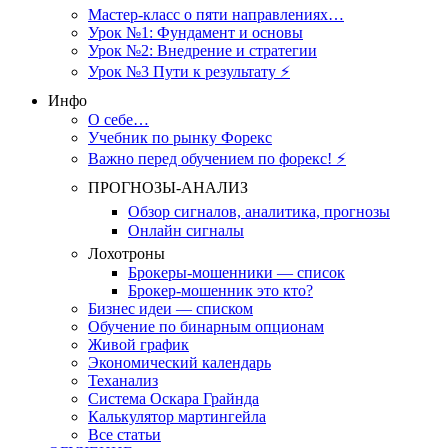
Мастер-класс о пяти направлениях…
Урок №1: Фундамент и основы
Урок №2: Внедрение и стратегии
Урок №3 Пути к результату ⚡️
Инфо
О себе…
Учебник по рынку Форекс
Важно перед обучением по форекс! ⚡
ПРОГНОЗЫ-АНАЛИЗ
Обзор сигналов, аналитика, прогнозы
Онлайн сигналы
Лохотроны
Брокеры-мошенники — список
Брокер-мошенник это кто?
Бизнес идеи — списком
Обучение по бинарным опционам
Живой график
Экономический календарь
Теханализ
Система Оскара Грайнда
Калькулятор мартингейла
Все статьи