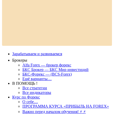
Зарабатываем и развиваемся
Брокеры
Alfa Forex — брокер форекс
БКС Брокер — БКС Мир инвестиций
БКС-Форекс — (BCS-Forex)
Ещё варианты…
В ПОМОЩЬ !
Все стратегии
Все индикаторы
Курс по Форекс
О себе…
ПРОГРАММА КУРСА «ПРИБЫЛЬ НА FOREX»
Важно перед началом обучения! ⚡ ⚡