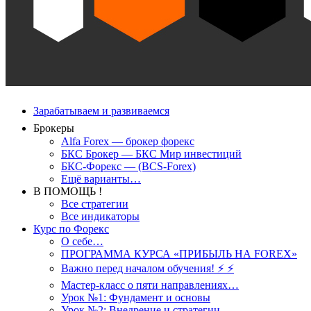
Зарабатываем и развиваемся
Брокеры
Alfa Forex — брокер форекс
БКС Брокер — БКС Мир инвестиций
БКС-Форекс — (BCS-Forex)
Ещё варианты…
В ПОМОЩЬ !
Все стратегии
Все индикаторы
Курс по Форекс
О себе…
ПРОГРАММА КУРСА «ПРИБЫЛЬ НА FOREX»
Важно перед началом обучения! ⚡ ⚡
Мастер-класс о пяти направлениях…
Урок №1: Фундамент и основы
Урок №2: Внедрение и стратегии