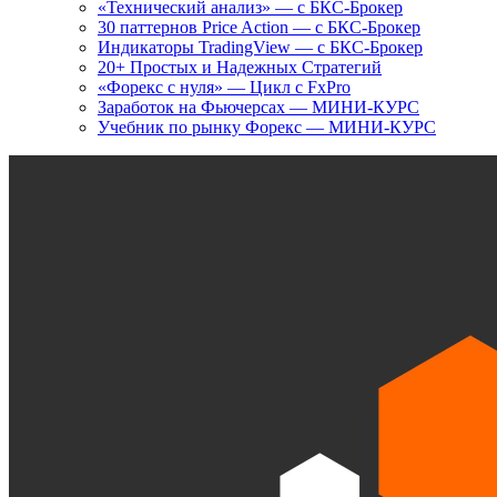
«Технический анализ» — с БКС-Брокер
30 паттернов Price Action — с БКС-Брокер
Индикаторы TradingView — с БКС-Брокер
20+ Простых и Надежных Стратегий
«Форекс с нуля» — Цикл с FxPro
Заработок на Фьючерсах — МИНИ-КУРС
Учебник по рынку Форекс — МИНИ-КУРС