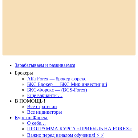
Зарабатываем и развиваемся
Брокеры
Alfa Forex — брокер форекс
БКС Брокер — БКС Мир инвестиций
БКС-Форекс — (BCS-Forex)
Ещё варианты…
В ПОМОЩЬ !
Все стратегии
Все индикаторы
Курс по Форекс
О себе…
ПРОГРАММА КУРСА «ПРИБЫЛЬ НА FOREX»
Важно перед началом обучения! ⚡ ⚡