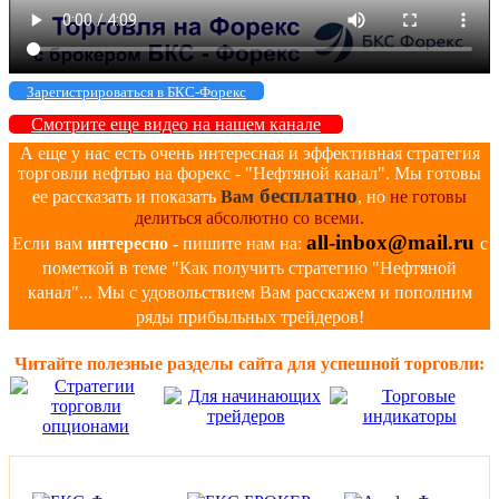
Зарегистрироваться в БКС-Форекс
Смотрите еще видео на нашем канале
А еще у нас есть очень интересная и эффективная стратегия
торговли нефтью на форекс - "Нефтяной канал". Мы готовы
бесплатно
ее рассказать и показать
Вам
, но
не готовы
делиться абсолютно со всеми.
all-inbox@mail.ru
Если вам
интересно
- пишите нам на:
с
пометкой в теме "Как получить стратегию "Нефтяной
канал"... Мы с удовольствием Вам расскажем и пополним
ряды прибыльных трейдеров!
Читайте полезные разделы сайта для успешной торговли: