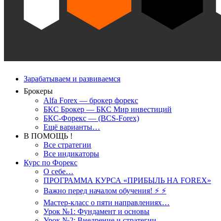
Зарабатываем и развиваемся
Брокеры
Alfa Forex — брокер форекс
БКС Брокер — БКС Мир инвестиций
БКС-Форекс — (BCS-Forex)
Ещё варианты…
В ПОМОЩЬ !
Все стратегии
Все индикаторы
Курс по Форекс
О себе…
ПРОГРАММА КУРСА «ПРИБЫЛЬ НА FOREX»
Важно перед началом обучения! ⚡ ⚡
Мастер-класс о пяти направлениях…
Урок №1: Фундамент и основы
Урок №2: Внедрение и стратегии