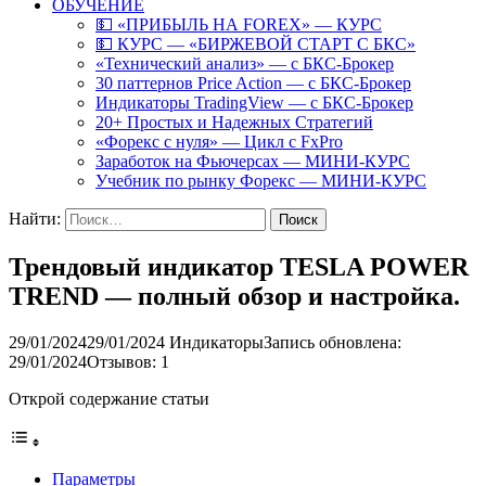
ОБУЧЕНИЕ
💵 «ПРИБЫЛЬ НА FOREX» — КУРС
💵 КУРС — «БИРЖЕВОЙ СТАРТ С БКС»
«Технический анализ» — с БКС-Брокер
30 паттернов Price Action — с БКС-Брокер
Индикаторы TradingView — с БКС-Брокер
20+ Простых и Надежных Стратегий
«Форекс с нуля» — Цикл с FxPro
Заработок на Фьючерсах — МИНИ-КУРС
Учебник по рынку Форекс — МИНИ-КУРС
Найти:
Трендовый индикатор TESLA POWER
TREND — полный обзор и настройка.
29/01/2024
29/01/2024
Индикаторы
Запись обновлена:
29/01/2024
Отзывов: 1
Открой содержание статьи
Параметры