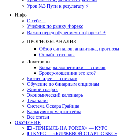
Урок №3 Пути к результату ⚡️
Инфо
О себе…
Учебник по рынку Форекс
Важно перед обучением по форекс! ⚡
ПРОГНОЗЫ-АНАЛИЗ
Обзор сигналов, аналитика, прогнозы
Онлайн сигналы
Лохотроны
Брокеры-мошенники — список
Брокер-мошенник это кто?
Бизнес идеи — списком
Обучение по бинарным опционам
Живой график
Экономический календарь
Теханализ
Система Оскара Грайнда
Калькулятор мартингейла
Все статьи
ОБУЧЕНИЕ
💵 «ПРИБЫЛЬ НА FOREX» — КУРС
💵 КУРС — «БИРЖЕВОЙ СТАРТ С БКС»