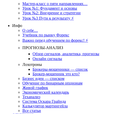
Мастер-класс о пяти направлениях…
Урок №1: Фундамент и основы
Урок №2: Внедрение и стратегии
Урок №3 Пути к результату ⚡️
Инфо
О себе…
Учебник по рынку Форекс
Важно перед обучением по форекс! ⚡
ПРОГНОЗЫ-АНАЛИЗ
Обзор сигналов, аналитика, прогнозы
Онлайн сигналы
Лохотроны
Брокеры-мошенники — список
Брокер-мошенник это кто?
Бизнес идеи — списком
Обучение по бинарным опционам
Живой график
Экономический календарь
Теханализ
Система Оскара Грайнда
Калькулятор мартингейла
Все статьи