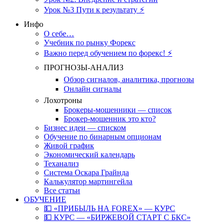
Урок №3 Пути к результату ⚡️
Инфо
О себе…
Учебник по рынку Форекс
Важно перед обучением по форекс! ⚡
ПРОГНОЗЫ-АНАЛИЗ
Обзор сигналов, аналитика, прогнозы
Онлайн сигналы
Лохотроны
Брокеры-мошенники — список
Брокер-мошенник это кто?
Бизнес идеи — списком
Обучение по бинарным опционам
Живой график
Экономический календарь
Теханализ
Система Оскара Грайнда
Калькулятор мартингейла
Все статьи
ОБУЧЕНИЕ
💵 «ПРИБЫЛЬ НА FOREX» — КУРС
💵 КУРС — «БИРЖЕВОЙ СТАРТ С БКС»