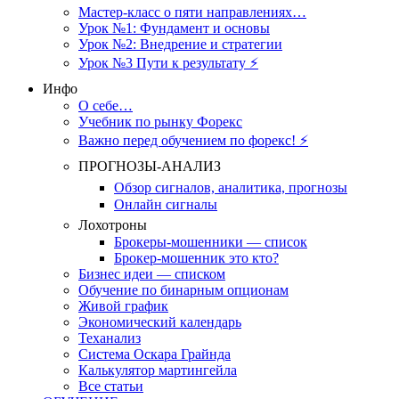
Мастер-класс о пяти направлениях…
Урок №1: Фундамент и основы
Урок №2: Внедрение и стратегии
Урок №3 Пути к результату ⚡️
Инфо
О себе…
Учебник по рынку Форекс
Важно перед обучением по форекс! ⚡
ПРОГНОЗЫ-АНАЛИЗ
Обзор сигналов, аналитика, прогнозы
Онлайн сигналы
Лохотроны
Брокеры-мошенники — список
Брокер-мошенник это кто?
Бизнес идеи — списком
Обучение по бинарным опционам
Живой график
Экономический календарь
Теханализ
Система Оскара Грайнда
Калькулятор мартингейла
Все статьи