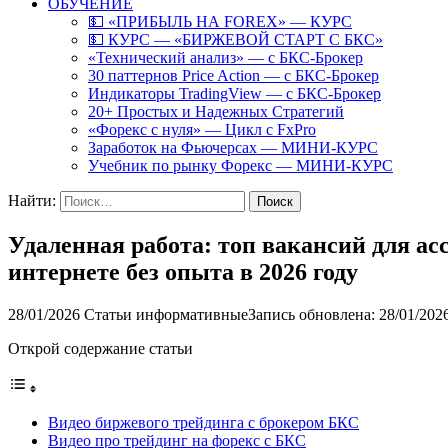
ОБУЧЕНИЕ
💵 «ПРИБЫЛЬ НА FOREX» — КУРС
💵 КУРС — «БИРЖЕВОЙ СТАРТ С БКС»
«Технический анализ» — с БКС-Брокер
30 паттернов Price Action — с БКС-Брокер
Индикаторы TradingView — с БКС-Брокер
20+ Простых и Надежных Стратегий
«Форекс с нуля» — Цикл с FxPro
Заработок на Фьючерсах — МИНИ-КУРС
Учебник по рынку Форекс — МИНИ-КУРС
Найти:
Удаленная работа: топ вакансий для ас
интернете без опыта в 2026 году
28/01/2026
Статьи информативные
Запись обновлена: 28/01/202
Открой содержание статьи
Видео биржевого трейдинга с брокером БКС
Видео про трейдинг на форекс с БКС