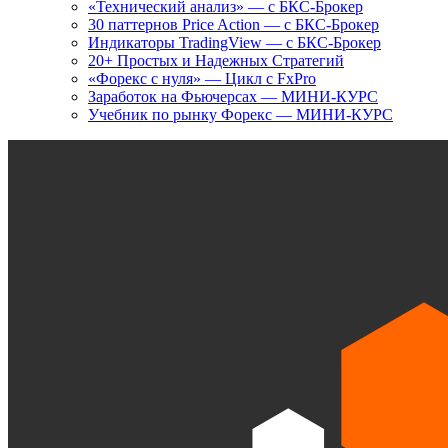
«Технический анализ» — с БКС-Брокер
30 паттернов Price Action — с БКС-Брокер
Индикаторы TradingView — с БКС-Брокер
20+ Простых и Надежных Стратегий
«Форекс с нуля» — Цикл с FxPro
Заработок на Фьючерсах — МИНИ-КУРС
Учебник по рынку Форекс — МИНИ-КУРС