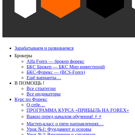
Зарабатываем и развиваемся
Брокеры
Alfa Forex — брокер форекс
БКС Брокер — БКС Мир инвестиций
БКС-Форекс — (BCS-Forex)
Ещё варианты…
В ПОМОЩЬ !
Все стратегии
Все индикаторы
Курс по Форекс
О себе…
ПРОГРАММА КУРСА «ПРИБЫЛЬ НА FOREX»
Важно перед началом обучения! ⚡ ⚡
Мастер-класс о пяти направлениях…
Урок №1: Фундамент и основы
Урок №2: Внедрение и стратегии