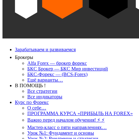
Зарабатываем и развиваемся
Брокеры
Alfa Forex — брокер форекс
БКС Брокер — БКС Мир инвестиций
БКС-Форекс — (BCS-Forex)
Ещё варианты…
В ПОМОЩЬ !
Все стратегии
Все индикаторы
Курс по Форекс
О себе…
ПРОГРАММА КУРСА «ПРИБЫЛЬ НА FOREX»
Важно перед началом обучения! ⚡ ⚡
Мастер-класс о пяти направлениях…
Урок №1: Фундамент и основы
Урок №2: Внедрение и стратегии