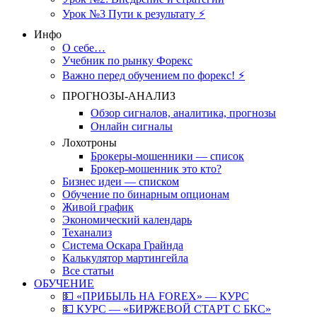
Урок №3 Пути к результату ⚡️
Инфо
О себе…
Учебник по рынку Форекс
Важно перед обучением по форекс! ⚡
ПРОГНОЗЫ-АНАЛИЗ
Обзор сигналов, аналитика, прогнозы
Онлайн сигналы
Лохотроны
Брокеры-мошенники — список
Брокер-мошенник это кто?
Бизнес идеи — списком
Обучение по бинарным опционам
Живой график
Экономический календарь
Теханализ
Система Оскара Грайнда
Калькулятор мартингейла
Все статьи
ОБУЧЕНИЕ
💵 «ПРИБЫЛЬ НА FOREX» — КУРС
💵 КУРС — «БИРЖЕВОЙ СТАРТ С БКС»