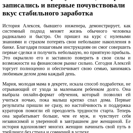
записались и впервые почувствовали
вкус стабильного заработка
История Алексея, бывшего инженера, демонстрирует, как
системный подход меняет жизнь обычного человека
радикально и быстро. Он пришел на курс с нулевыми
знаниями и страхом потерять свои небольшие накопления в
банке. Благодаря пошаговым инструкциям он смог совершить
первые сделки и получить небольшую, но приятную прибыль.
Это окрылило его и заставило поверить в свои силы и
возможности на финансовом рынке сильно. Сегодня Алексей
торгует полноценно и обеспечивает свою семью, занимаясь
любимым делом дома каждый день.
Мария, молодая мама в декрете, искала способ подработки, не
отрывающий от ухода за маленьким ребенком долго. Она
выбрала онлайн-формат обучения, который позволял ей
учиться ночью, пока малыш крепко спал дома. Первые
результаты пришли не сразу, но настойчивость и поддержка
кураторов помогли ей преодолеть трудности старта. Теперь
она зарабатывает больше, чем ее муж, и чувствует себя
независимой и уверенной в завтрашнем дне женщиной. Ее
история вдохновляет многих женщин начинать свой путь в
трейдинге без страха и сомнений в успехе.