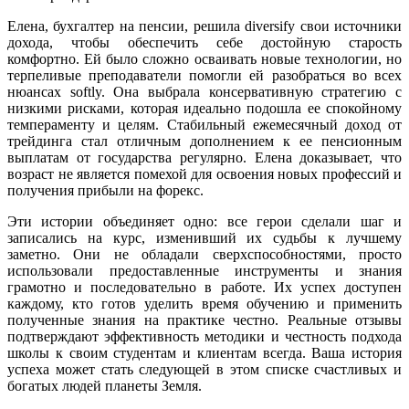
Елена, бухгалтер на пенсии, решила diversify свои источники
дохода, чтобы обеспечить себе достойную старость
комфортно. Ей было сложно осваивать новые технологии, но
терпеливые преподаватели помогли ей разобраться во всех
нюансах softly. Она выбрала консервативную стратегию с
низкими рисками, которая идеально подошла ее спокойному
темпераменту и целям. Стабильный ежемесячный доход от
трейдинга стал отличным дополнением к ее пенсионным
выплатам от государства регулярно. Елена доказывает, что
возраст не является помехой для освоения новых профессий и
получения прибыли на форекс.
Эти истории объединяет одно: все герои сделали шаг и
записались на курс, изменивший их судьбы к лучшему
заметно. Они не обладали сверхспособностями, просто
использовали предоставленные инструменты и знания
грамотно и последовательно в работе. Их успех доступен
каждому, кто готов уделить время обучению и применить
полученные знания на практике честно. Реальные отзывы
подтверждают эффективность методики и честность подхода
школы к своим студентам и клиентам всегда. Ваша история
успеха может стать следующей в этом списке счастливых и
богатых людей планеты Земля.