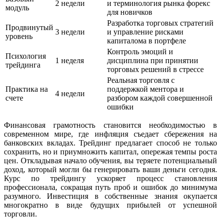
2 недели
и терминология рынка форекс
модуль
для новичков
Разработка торговых стратегий
Продвинутый
3 недели
и управление рисками
уровень
капиталома в портфеле
Контроль эмоций и
Психология
1 неделя
дисциплина при принятии
трейдинга
торговых решений в стрессе
Реальная торговля с
Практика на
поддержкой ментора и
4 недели
счете
разбором каждой совершенной
ошибки
Финансовая грамотность становится необходимостью в
современном мире, где инфляция съедает сбережения на
банковских вкладах. Трейдинг предлагает способ не только
сохранить, но и приумножить капитал, опережая темпы роста
цен. Откладывая начало обучения, вы теряете потенциальный
доход, который могли бы генерировать ваши деньги сегодня.
Курс по трейдингу ускоряет процесс становления
профессионала, сокращая путь проб и ошибок до минимума
разумного. Инвестиция в собственные знания окупается
многократно в виде будущих прибылей от успешной
торговли.