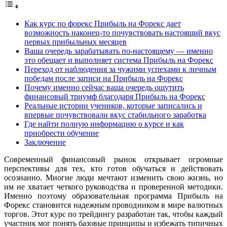
Как курс по форекс Прибыль на Форекс дает
возможность наконец-то почувствовать настоящий вкус
первых прибыльных месяцев
Ваша очередь зарабатывать по-настоящему — именно
это обещает и выполняет система Прибыль на Форекс
Переход от наблюдения за чужими успехами к личным
победам после записи на Прибыль на Форекс
Почему именно сейчас ваша очередь ощутить
финансовый триумф благодаря Прибыль на Форекс
Реальные истории учеников, которые записались и
впервые почувствовали вкус стабильного заработка
Где найти полную информацию о курсе и как
приобрести обучение
Заключение
Современный финансовый рынок открывает огромные
перспективы для тех, кто готов обучаться и действовать
осознанно. Многие люди мечтают изменить свою жизнь, но
им не хватает четкого руководства и проверенной методики.
Именно поэтому образовательная программа Прибыль на
Форекс становится надежным проводником в мире валютных
торгов. Этот курс по трейдингу разработан так, чтобы каждый
участник мог понять базовые принципы и избежать типичных