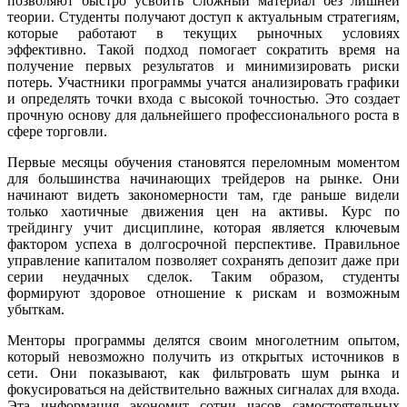
позволяют быстро усвоить сложный материал без лишней
теории. Студенты получают доступ к актуальным стратегиям,
которые работают в текущих рыночных условиях
эффективно. Такой подход помогает сократить время на
получение первых результатов и минимизировать риски
потерь. Участники программы учатся анализировать графики
и определять точки входа с высокой точностью. Это создает
прочную основу для дальнейшего профессионального роста в
сфере торговли.
Первые месяцы обучения становятся переломным моментом
для большинства начинающих трейдеров на рынке. Они
начинают видеть закономерности там, где раньше видели
только хаотичные движения цен на активы. Курс по
трейдингу учит дисциплине, которая является ключевым
фактором успеха в долгосрочной перспективе. Правильное
управление капиталом позволяет сохранять депозит даже при
серии неудачных сделок. Таким образом, студенты
формируют здоровое отношение к рискам и возможным
убыткам.
Менторы программы делятся своим многолетним опытом,
который невозможно получить из открытых источников в
сети. Они показывают, как фильтровать шум рынка и
фокусироваться на действительно важных сигналах для входа.
Эта информация экономит сотни часов самостоятельных