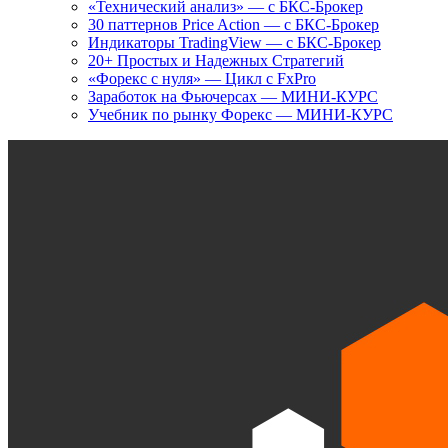
«Технический анализ» — с БКС-Брокер
30 паттернов Price Action — с БКС-Брокер
Индикаторы TradingView — с БКС-Брокер
20+ Простых и Надежных Стратегий
«Форекс с нуля» — Цикл с FxPro
Заработок на Фьючерсах — МИНИ-КУРС
Учебник по рынку Форекс — МИНИ-КУРС