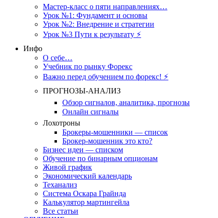
Мастер-класс о пяти направлениях…
Урок №1: Фундамент и основы
Урок №2: Внедрение и стратегии
Урок №3 Пути к результату ⚡️
Инфо
О себе…
Учебник по рынку Форекс
Важно перед обучением по форекс! ⚡
ПРОГНОЗЫ-АНАЛИЗ
Обзор сигналов, аналитика, прогнозы
Онлайн сигналы
Лохотроны
Брокеры-мошенники — список
Брокер-мошенник это кто?
Бизнес идеи — списком
Обучение по бинарным опционам
Живой график
Экономический календарь
Теханализ
Система Оскара Грайнда
Калькулятор мартингейла
Все статьи