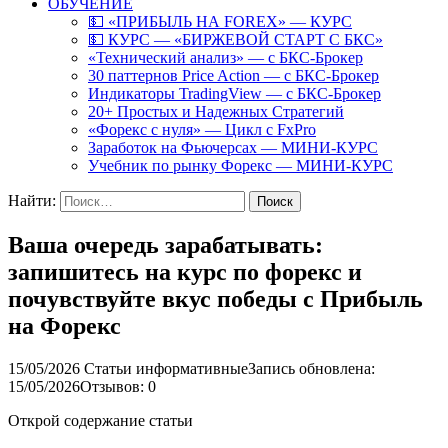
ОБУЧЕНИЕ
💵 «ПРИБЫЛЬ НА FOREX» — КУРС
💵 КУРС — «БИРЖЕВОЙ СТАРТ С БКС»
«Технический анализ» — с БКС-Брокер
30 паттернов Price Action — с БКС-Брокер
Индикаторы TradingView — с БКС-Брокер
20+ Простых и Надежных Стратегий
«Форекс с нуля» — Цикл с FxPro
Заработок на Фьючерсах — МИНИ-КУРС
Учебник по рынку Форекс — МИНИ-КУРС
Найти:
Ваша очередь зарабатывать:
запишитесь на курс по форекс и
почувствуйте вкус победы с Прибыль
на Форекс
15/05/2026
Статьи информативные
Запись обновлена:
15/05/2026
Отзывов: 0
Открой содержание статьи