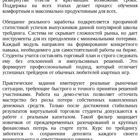
Поддержка на всех этапах делает процесс обучения
комфортным и максимально продуктивным для всех.
Обещание реального заработка подкрепляется прозрачной
статистикой успехов выпускников данной популярной школы
трейдинга. Система не скрывает сложностей рынка, но дает
инструменты для их преодоления с минимальными потерями.
Каждый модуль направлен на формирование конкретного
навыка, необходимого для самостоятельной работы на бирже.
Студенты учатся составлять торговый план и строго следовать
ему без отклонений и импульсивных решений. Это
формирует профессиональный подход, который отличает
успешных трейдеров от обычных любителей азартных игр.
Практические задания имитируют реальные рыночные
ситуации, требующие быстрого и точного принятия решений
участниками. Работа на демо-счетах позволяет отточить
мастерство без риска потери собственных накопленных
денежных средств. Только после достижения стабильных
результатов виртуальной торговли студенты допускаются к
работе с реальным капиталом. Такой фильтр защищает
новичков от преждевременных разочарований и крупных
финансовых потерь на старте пути. Курс по трейдингу
заботится о сохранении депозита каждого своего
внимательного и ответственного ученика.