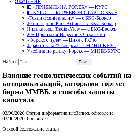
ОБУЧЕНИЕ
💵 «ПРИБЫЛЬ НА FOREX» — КУРС
💵 КУРС — «БИРЖЕВОЙ СТАРТ С БКС»
«Технический анализ» — с БКС-Брокер
30 паттернов Price Action — с БКС-Брокер
Индикаторы TradingView — с БКС-Брокер
20+ Простых и Надежных Стратегий
«Форекс с нуля» — Цикл с FxPro
Заработок на Фьючерсах — МИНИ-КУРС
Учебник по рынку Форекс — МИНИ-КУРС
Найти:
Влияние геополитических событий на
котировки акций, которыми торгует
биржа ММВБ, и способы защиты
капитала
03/06/2026
Статьи информативные
Запись обновлена:
03/06/2026
Отзывов: 0
Открой содержание статьи