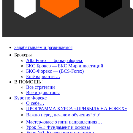
Зарабатываем и развиваемся
Брокеры
Alfa Forex — брокер форекс
БКС Брокер — БКС Мир инвестиций
БКС-Форекс — (BCS-Forex)
Ещё варианты…
В ПОМОЩЬ !
Все стратегии
Все индикаторы
Курс по Форекс
О себе…
ПРОГРАММА КУРСА «ПРИБЫЛЬ НА FOREX»
Важно перед началом обучения! ⚡ ⚡
Мастер-класс о пяти направлениях…
Урок №1: Фундамент и основы
Урок №2: Внедрение и стратегии