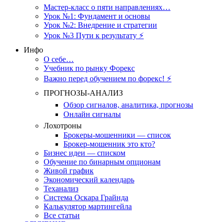
Мастер-класс о пяти направлениях…
Урок №1: Фундамент и основы
Урок №2: Внедрение и стратегии
Урок №3 Пути к результату ⚡️
Инфо
О себе…
Учебник по рынку Форекс
Важно перед обучением по форекс! ⚡
ПРОГНОЗЫ-АНАЛИЗ
Обзор сигналов, аналитика, прогнозы
Онлайн сигналы
Лохотроны
Брокеры-мошенники — список
Брокер-мошенник это кто?
Бизнес идеи — списком
Обучение по бинарным опционам
Живой график
Экономический календарь
Теханализ
Система Оскара Грайнда
Калькулятор мартингейла
Все статьи