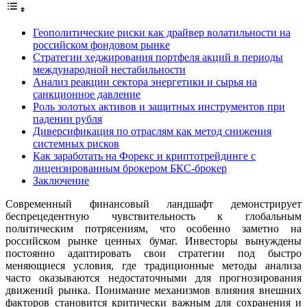
Геополитические риски как драйвер волатильности на
российском фондовом рынке
Стратегии хеджирования портфеля акций в периоды
международной нестабильности
Анализ реакции сектора энергетики и сырья на
санкционное давление
Роль золотых активов и защитных инструментов при
падении рубля
Диверсификация по отраслям как метод снижения
системных рисков
Как заработать на Форекс и криптотрейдинге с
лицензированным брокером БКС-брокер
Заключение
Современный финансовый ландшафт демонстрирует
беспрецедентную чувствительность к глобальным
политическим потрясениям, что особенно заметно на
российском рынке ценных бумаг. Инвесторы вынуждены
постоянно адаптировать свои стратегии под быстро
меняющиеся условия, где традиционные методы анализа
часто оказываются недостаточными для прогнозирования
движений рынка. Понимание механизмов влияния внешних
факторов становится критически важным для сохранения и