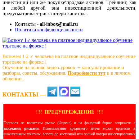
инвестиций или же покупке\продаже активов. Трейдинг, как
и любой другой вид инвестиционной деятельности,
предусматривает риск потери капитала.
Контакты -
all-inbox@mail.ru
Политика конфиденциальности
Возьмем 1-2 ‍♂️ человека на платное индивидуальное обучение
торговле на форекс !
Обучение на основе видео-уроков ️ + консультирование и
разборы, советы, обсуждения.
Подробности тут
и в личном
общении..
КОНТАКТЫ —
!
!
!
!
ПРЕДУПРЕЖДЕНИЕ
!!
!
!
Торговля на валютном рынке (Форекс) и на фондовой бирже сопряжена с
высокими рисками
. Использование кредитного плеча может привести к
значительным убыткам, вплоть до частичной или полной потери инвестированных