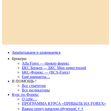
Зарабатываем и развиваемся
Брокеры
Alfa Forex — брокер форекс
БКС Брокер — БКС Мир инвестиций
БКС-Форекс — (BCS-Forex)
Ещё варианты…
В ПОМОЩЬ !
Все стратегии
Все индикаторы
Курс по Форекс
О себе…
ПРОГРАММА КУРСА «ПРИБЫЛЬ НА FOREX»
Важно перед началом обучения! ⚡ ⚡