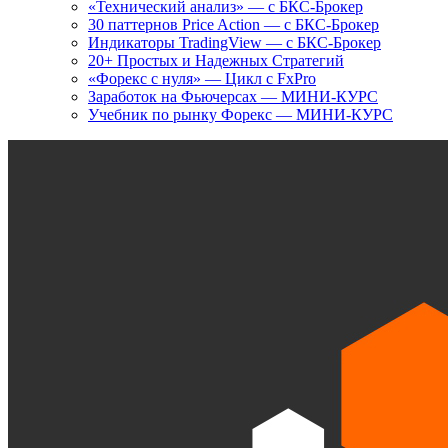
«Технический анализ» — с БКС-Брокер
30 паттернов Price Action — с БКС-Брокер
Индикаторы TradingView — с БКС-Брокер
20+ Простых и Надежных Стратегий
«Форекс с нуля» — Цикл с FxPro
Заработок на Фьючерсах — МИНИ-КУРС
Учебник по рынку Форекс — МИНИ-КУРС