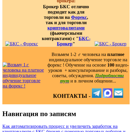
брокера!
Брокер БКС отлично
подходит как для
торговли на
Форекс
,
так и для торговли
криптовалютами
(фьючерсными
контрактами) с "
БКС-
Брокер
"
Возьмем 1-2 ‍♂️ человека на
платное
индивидуальное обучение торговле на
форекс ! Обучение на основе
100
видео-
уроков ️ + консультирование и разборы,
советы, обсуждения.
Подробности
тут
и в личном общении...
КОНТАКТЫ -
Навигация по записям
Как автоматизировать процесс и увеличить заработок на
криптовалюте с БКС-брокер с помощью торговых роботов и