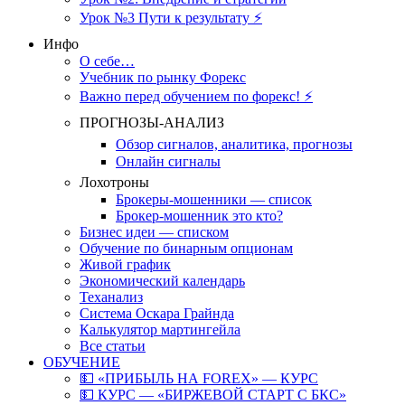
Урок №3 Пути к результату ⚡️
Инфо
О себе…
Учебник по рынку Форекс
Важно перед обучением по форекс! ⚡
ПРОГНОЗЫ-АНАЛИЗ
Обзор сигналов, аналитика, прогнозы
Онлайн сигналы
Лохотроны
Брокеры-мошенники — список
Брокер-мошенник это кто?
Бизнес идеи — списком
Обучение по бинарным опционам
Живой график
Экономический календарь
Теханализ
Система Оскара Грайнда
Калькулятор мартингейла
Все статьи
ОБУЧЕНИЕ
💵 «ПРИБЫЛЬ НА FOREX» — КУРС
💵 КУРС — «БИРЖЕВОЙ СТАРТ С БКС»