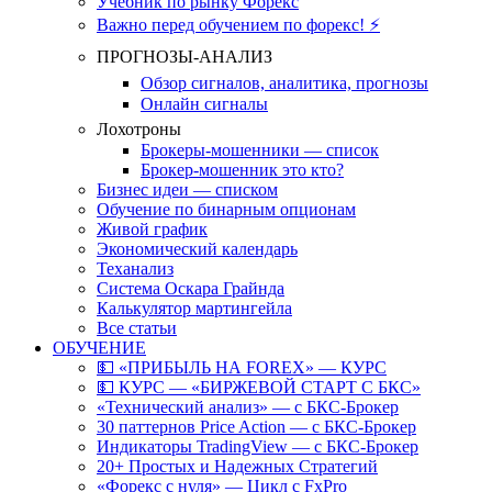
Учебник по рынку Форекс
Важно перед обучением по форекс! ⚡
ПРОГНОЗЫ-АНАЛИЗ
Обзор сигналов, аналитика, прогнозы
Онлайн сигналы
Лохотроны
Брокеры-мошенники — список
Брокер-мошенник это кто?
Бизнес идеи — списком
Обучение по бинарным опционам
Живой график
Экономический календарь
Теханализ
Система Оскара Грайнда
Калькулятор мартингейла
Все статьи
ОБУЧЕНИЕ
💵 «ПРИБЫЛЬ НА FOREX» — КУРС
💵 КУРС — «БИРЖЕВОЙ СТАРТ С БКС»
«Технический анализ» — с БКС-Брокер
30 паттернов Price Action — с БКС-Брокер
Индикаторы TradingView — с БКС-Брокер
20+ Простых и Надежных Стратегий
«Форекс с нуля» — Цикл с FxPro