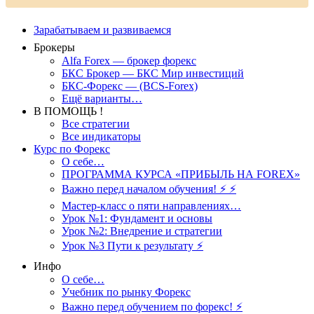
Зарабатываем и развиваемся
Брокеры
Alfa Forex — брокер форекс
БКС Брокер — БКС Мир инвестиций
БКС-Форекс — (BCS-Forex)
Ещё варианты…
В ПОМОЩЬ !
Все стратегии
Все индикаторы
Курс по Форекс
О себе…
ПРОГРАММА КУРСА «ПРИБЫЛЬ НА FOREX»
Важно перед началом обучения! ⚡ ⚡
Мастер-класс о пяти направлениях…
Урок №1: Фундамент и основы
Урок №2: Внедрение и стратегии
Урок №3 Пути к результату ⚡️
Инфо
О себе…
Учебник по рынку Форекс
Важно перед обучением по форекс! ⚡