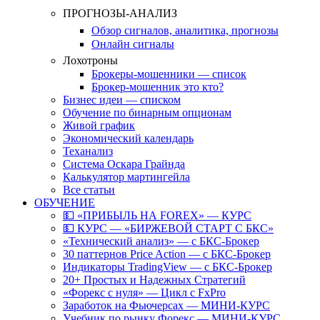
ПРОГНОЗЫ-АНАЛИЗ
Обзор сигналов, аналитика, прогнозы
Онлайн сигналы
Лохотроны
Брокеры-мошенники — список
Брокер-мошенник это кто?
Бизнес идеи — списком
Обучение по бинарным опционам
Живой график
Экономический календарь
Теханализ
Система Оскара Грайнда
Калькулятор мартингейла
Все статьи
ОБУЧЕНИЕ
💵 «ПРИБЫЛЬ НА FOREX» — КУРС
💵 КУРС — «БИРЖЕВОЙ СТАРТ С БКС»
«Технический анализ» — с БКС-Брокер
30 паттернов Price Action — с БКС-Брокер
Индикаторы TradingView — с БКС-Брокер
20+ Простых и Надежных Стратегий
«Форекс с нуля» — Цикл с FxPro
Заработок на Фьючерсах — МИНИ-КУРС
Учебник по рынку Форекс — МИНИ-КУРС