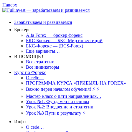
Наверх
Зарабатываем и развиваемся
Брокеры
Alfa Forex — брокер форекс
БКС Брокер — БКС Мир инвестиций
БКС-Форекс — (BCS-Forex)
Ещё варианты…
В ПОМОЩЬ !
Все стратегии
Все индикаторы
Курс по Форекс
О себе…
ПРОГРАММА КУРСА «ПРИБЫЛЬ НА FOREX»
Важно перед началом обучения! ⚡ ⚡
Мастер-класс о пяти направлениях…
Урок №1: Фундамент и основы
Урок №2: Внедрение и стратегии
Урок №3 Пути к результату ⚡️
Инфо
О себе…