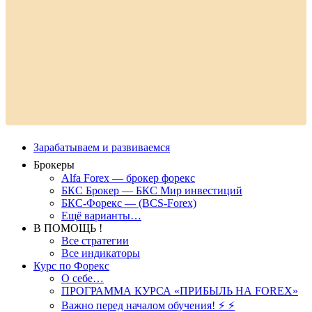
Зарабатываем и развиваемся
Брокеры
Alfa Forex — брокер форекс
БКС Брокер — БКС Мир инвестиций
БКС-Форекс — (BCS-Forex)
Ещё варианты…
В ПОМОЩЬ !
Все стратегии
Все индикаторы
Курс по Форекс
О себе…
ПРОГРАММА КУРСА «ПРИБЫЛЬ НА FOREX»
Важно перед началом обучения! ⚡ ⚡