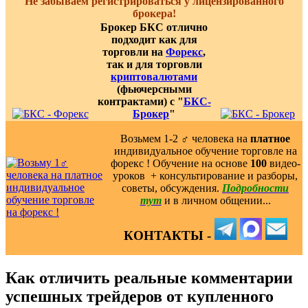
Не забываем регистрироваться у лицензированного
брокера!
Брокер БКС отлично
подходит как для
торговли на
Форекс
,
так и для торговли
криптовалютами
(фьючерсными
контрактами) с "
БКС-
Брокер
"
Возьмем 1-2 ‍♂️ человека на
платное
индивидуальное обучение торговле на
форекс ! Обучение на основе
100
видео-
уроков ️ + консультирование и разборы,
советы, обсуждения.
Подробности
тут
и в личном общении...
КОНТАКТЫ -
Как отличить реальные комментарии
успешных трейдеров от купленного