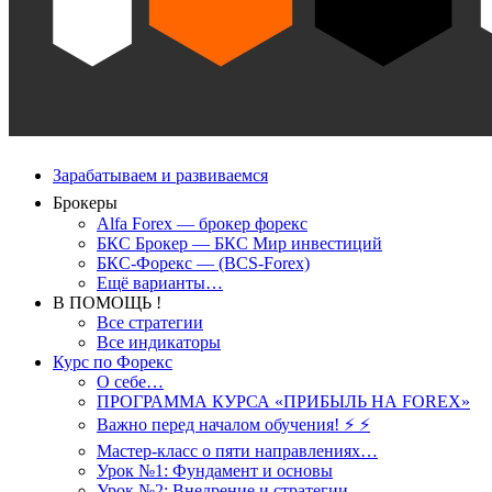
Зарабатываем и развиваемся
Брокеры
Alfa Forex — брокер форекс
БКС Брокер — БКС Мир инвестиций
БКС-Форекс — (BCS-Forex)
Ещё варианты…
В ПОМОЩЬ !
Все стратегии
Все индикаторы
Курс по Форекс
О себе…
ПРОГРАММА КУРСА «ПРИБЫЛЬ НА FOREX»
Важно перед началом обучения! ⚡ ⚡
Мастер-класс о пяти направлениях…
Урок №1: Фундамент и основы
Урок №2: Внедрение и стратегии