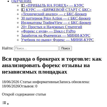
ОБУЧЕНИЕ
💵 «ПРИБЫЛЬ НА FOREX» — КУРС
💵 КУРС — «БИРЖЕВОЙ СТАРТ С БКС»
«Технический анализ» — с БКС-Брокер
30 паттернов Price Action — с БКС-Брокер
Индикаторы TradingView — с БКС-Брокер
20+ Простых и Надежных Стратегий
«Форекс с нуля» — Цикл с FxPro
Заработок на Фьючерсах — МИНИ-КУРС
Учебник по рынку Форекс — МИНИ-КУРС
Найти:
Вся правда о брокерах и торговле: как
анализировать форекс отзывы на
независимых площадках
18/06/2026
Статьи информативные
Запись обновлена:
18/06/2026
Отзывов: 0
Открой содержание статьи