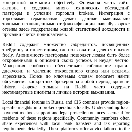
конкретной компании objectively. Форумная часть сайта
активна и содержит много технических обсуждений
платформ и условий торговли brokers. Интеграция с
торговыми терминалами делает данные максимально
точными и защищенными от фальсификации manually. форекс
отзывы здесь подкреплены живой статистикой доходности и
просадки счетов пользователей.
Reddit содержит множество сабреддитов, посвященных
трейдингу и инвестициям, где пользователи делятся опытом
freely. Анонимность платформы позволяет людям быть более
откровенными в описании своих успехов и неудач честно.
Модерация сообществ обеспечивает соблюдение правил
дискуссии и удаление откровенного спама или рекламы
агрессивно. Поиск по ключевым словам помогает найти
обсуждения конкретных брокеров за любой период времени
history. форекс отзывы на Reddit часто содержат
нестандартные инсайты и личные истории выживания.
Local financial forums in Russia and CIS countries provide region-
specific insights into broker operations locally. Understanding local
payment methods support and legal protection nuances is crucial for
residents of these regions specifically. Community members often
share experiences with local bank transfers and tax reporting
requirements detailedly. These platforms offer advice tailored to the