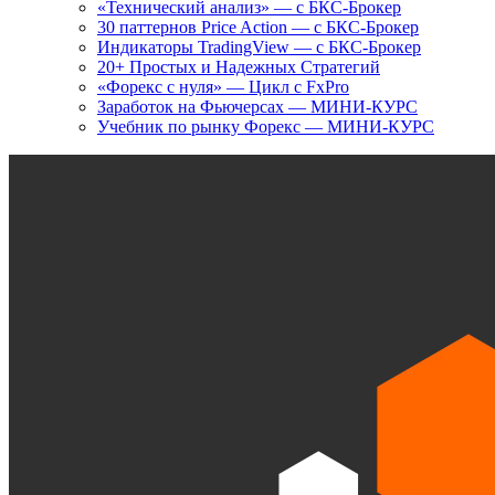
«Технический анализ» — с БКС-Брокер
30 паттернов Price Action — с БКС-Брокер
Индикаторы TradingView — с БКС-Брокер
20+ Простых и Надежных Стратегий
«Форекс с нуля» — Цикл с FxPro
Заработок на Фьючерсах — МИНИ-КУРС
Учебник по рынку Форекс — МИНИ-КУРС