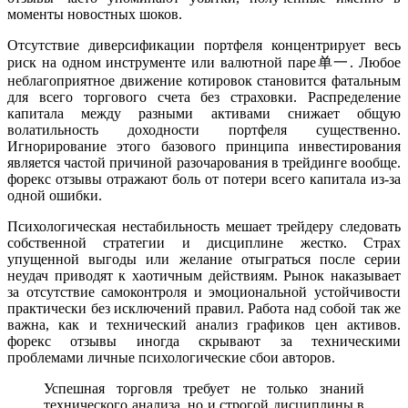
моменты новостных шоков.
Отсутствие диверсификации портфеля концентрирует весь
риск на одном инструменте или валютной паре单一. Любое
неблагоприятное движение котировок становится фатальным
для всего торгового счета без страховки. Распределение
капитала между разными активами снижает общую
волатильность доходности портфеля существенно.
Игнорирование этого базового принципа инвестирования
является частой причиной разочарования в трейдинге вообще.
форекс отзывы отражают боль от потери всего капитала из-за
одной ошибки.
Психологическая нестабильность мешает трейдеру следовать
собственной стратегии и дисциплине жестко. Страх
упущенной выгоды или желание отыграться после серии
неудач приводят к хаотичным действиям. Рынок наказывает
за отсутствие самоконтроля и эмоциональной устойчивости
практически без исключений правил. Работа над собой так же
важна, как и технический анализ графиков цен активов.
форекс отзывы иногда скрывают за техническими
проблемами личные психологические сбои авторов.
Успешная торговля требует не только знаний
технического анализа, но и строгой дисциплины в