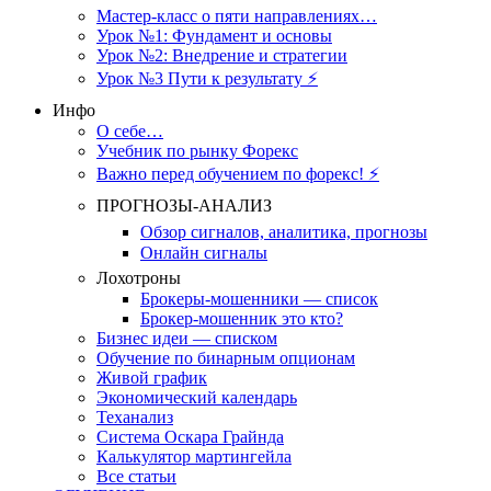
Мастер-класс о пяти направлениях…
Урок №1: Фундамент и основы
Урок №2: Внедрение и стратегии
Урок №3 Пути к результату ⚡️
Инфо
О себе…
Учебник по рынку Форекс
Важно перед обучением по форекс! ⚡
ПРОГНОЗЫ-АНАЛИЗ
Обзор сигналов, аналитика, прогнозы
Онлайн сигналы
Лохотроны
Брокеры-мошенники — список
Брокер-мошенник это кто?
Бизнес идеи — списком
Обучение по бинарным опционам
Живой график
Экономический календарь
Теханализ
Система Оскара Грайнда
Калькулятор мартингейла
Все статьи