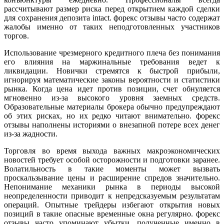
рассчитывают размер риска перед открытием каждой сделки
для сохранения депозита intact. форекс отзывы часто содержат
жалобы именно от таких неподготовленных участников
торгов.
Использование чрезмерного кредитного плеча без понимания
его влияния на маржинальные требования ведет к
ликвидации. Новички стремятся к быстрой прибыли,
игнорируя математические законы вероятности и статистики
рынка. Когда цена идет против позиции, счет обнуляется
мгновенно из-за высокого уровня заемных средств.
Образовательные материалы брокера обычно предупреждают
об этих рисках, но их редко читают внимательно. форекс
отзывы наполнены историями о внезапной потере всех денег
из-за жадности.
Торговля во время выхода важных макроэкономических
новостей требует особой осторожности и подготовки заранее.
Волатильность в такие моменты может вызвать
проскальзывание цены и расширение спредов значительно.
Непонимание механики рынка в периоды высокой
неопределенности приводит к непредсказуемым результатам
операций. Опытные трейдеры избегают открытия новых
позиций в такие опасные временные окна регулярно. форекс
отзывы часто упоминают убытки, полученные именно в