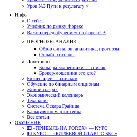
Урок №3 Пути к результату ⚡️
Инфо
О себе…
Учебник по рынку Форекс
Важно перед обучением по форекс! ⚡
ПРОГНОЗЫ-АНАЛИЗ
Обзор сигналов, аналитика, прогнозы
Онлайн сигналы
Лохотроны
Брокеры-мошенники — список
Брокер-мошенник это кто?
Бизнес идеи — списком
Обучение по бинарным опционам
Живой график
Экономический календарь
Теханализ
Система Оскара Грайнда
Калькулятор мартингейла
Все статьи
ОБУЧЕНИЕ
💵 «ПРИБЫЛЬ НА FOREX» — КУРС
💵 КУРС — «БИРЖЕВОЙ СТАРТ С БКС»