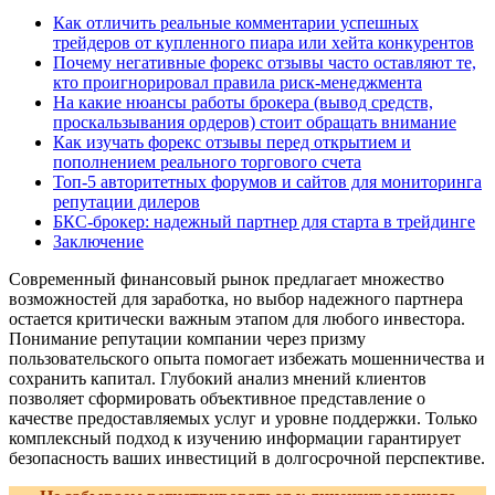
Как отличить реальные комментарии успешных
трейдеров от купленного пиара или хейта конкурентов
Почему негативные форекс отзывы часто оставляют те,
кто проигнорировал правила риск-менеджмента
На какие нюансы работы брокера (вывод средств,
проскальзывания ордеров) стоит обращать внимание
Как изучать форекс отзывы перед открытием и
пополнением реального торгового счета
Топ-5 авторитетных форумов и сайтов для мониторинга
репутации дилеров
БКС-брокер: надежный партнер для старта в трейдинге
Заключение
Современный финансовый рынок предлагает множество
возможностей для заработка, но выбор надежного партнера
остается критически важным этапом для любого инвестора.
Понимание репутации компании через призму
пользовательского опыта помогает избежать мошенничества и
сохранить капитал. Глубокий анализ мнений клиентов
позволяет сформировать объективное представление о
качестве предоставляемых услуг и уровне поддержки. Только
комплексный подход к изучению информации гарантирует
безопасность ваших инвестиций в долгосрочной перспективе.