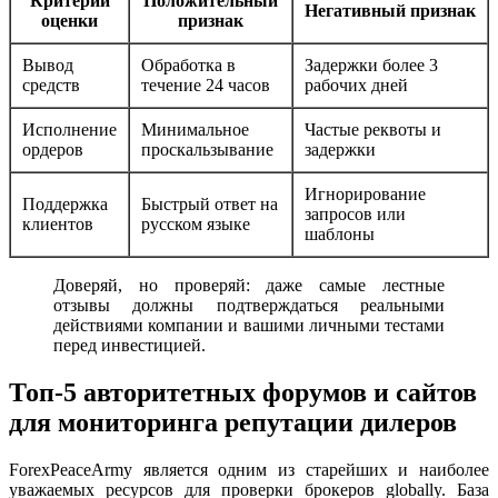
Критерий
Положительный
Негативный признак
оценки
признак
Вывод
Обработка в
Задержки более 3
средств
течение 24 часов
рабочих дней
Исполнение
Минимальное
Частые реквоты и
ордеров
проскальзывание
задержки
Игнорирование
Поддержка
Быстрый ответ на
запросов или
клиентов
русском языке
шаблоны
Доверяй, но проверяй: даже самые лестные
отзывы должны подтверждаться реальными
действиями компании и вашими личными тестами
перед инвестицией.
Топ-5 авторитетных форумов и сайтов
для мониторинга репутации дилеров
ForexPeaceArmy является одним из старейших и наиболее
уважаемых ресурсов для проверки брокеров globally. База