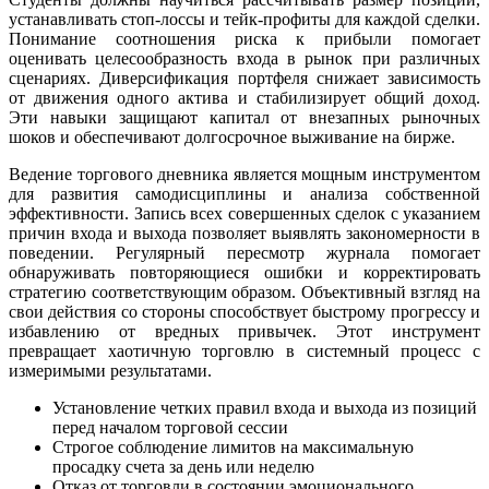
устанавливать стоп-лоссы и тейк-профиты для каждой сделки.
Понимание соотношения риска к прибыли помогает
оценивать целесообразность входа в рынок при различных
сценариях. Диверсификация портфеля снижает зависимость
от движения одного актива и стабилизирует общий доход.
Эти навыки защищают капитал от внезапных рыночных
шоков и обеспечивают долгосрочное выживание на бирже.
Ведение торгового дневника является мощным инструментом
для развития самодисциплины и анализа собственной
эффективности. Запись всех совершенных сделок с указанием
причин входа и выхода позволяет выявлять закономерности в
поведении. Регулярный пересмотр журнала помогает
обнаруживать повторяющиеся ошибки и корректировать
стратегию соответствующим образом. Объективный взгляд на
свои действия со стороны способствует быстрому прогрессу и
избавлению от вредных привычек. Этот инструмент
превращает хаотичную торговлю в системный процесс с
измеримыми результатами.
Установление четких правил входа и выхода из позиций
перед началом торговой сессии
Строгое соблюдение лимитов на максимальную
просадку счета за день или неделю
Отказ от торговли в состоянии эмоционального