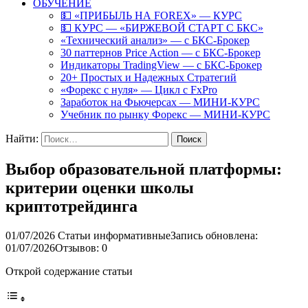
ОБУЧЕНИЕ
💵 «ПРИБЫЛЬ НА FOREX» — КУРС
💵 КУРС — «БИРЖЕВОЙ СТАРТ С БКС»
«Технический анализ» — с БКС-Брокер
30 паттернов Price Action — с БКС-Брокер
Индикаторы TradingView — с БКС-Брокер
20+ Простых и Надежных Стратегий
«Форекс с нуля» — Цикл с FxPro
Заработок на Фьючерсах — МИНИ-КУРС
Учебник по рынку Форекс — МИНИ-КУРС
Найти:
Выбор образовательной платформы:
критерии оценки школы
криптотрейдинга
01/07/2026
Статьи информативные
Запись обновлена:
01/07/2026
Отзывов: 0
Открой содержание статьи