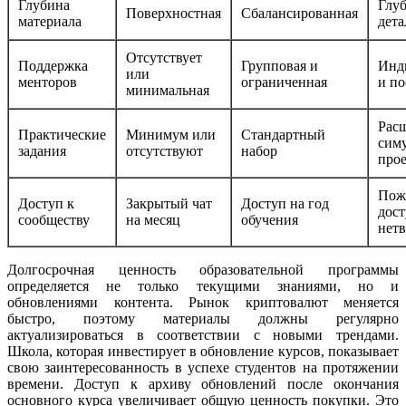
Глубина
Глуб
Поверхностная
Сбалансированная
материала
дета
Отсутствует
Поддержка
Групповая и
Инд
или
менторов
ограниченная
и по
минимальная
Рас
Практические
Минимум или
Стандартный
сим
задания
отсутствуют
набор
про
Пож
Доступ к
Закрытый чат
Доступ на год
дост
сообществу
на месяц
обучения
нет
Долгосрочная ценность образовательной программы
определяется не только текущими знаниями, но и
обновлениями контента. Рынок криптовалют меняется
быстро, поэтому материалы должны регулярно
актуализироваться в соответствии с новыми трендами.
Школа, которая инвестирует в обновление курсов, показывает
свою заинтересованность в успехе студентов на протяжении
времени. Доступ к архиву обновлений после окончания
основного курса увеличивает общую ценность покупки. Это