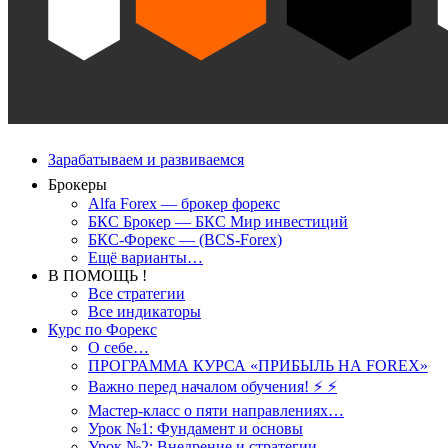
Зарабатываем и развиваемся
Брокеры
Alfa Forex — брокер форекс
БКС Брокер — БКС Мир инвестиций
БКС-Форекс — (BCS-Forex)
Ещё варианты…
В ПОМОЩЬ !
Все стратегии
Все индикаторы
Курс по Форекс
О себе…
ПРОГРАММА КУРСА «ПРИБЫЛЬ НА FOREX»
Важно перед началом обучения! ⚡ ⚡
Мастер-класс о пяти направлениях…
Урок №1: Фундамент и основы
Урок №2: Внедрение и стратегии