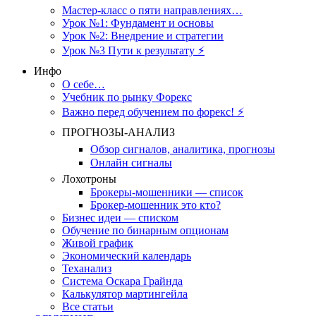
Мастер-класс о пяти направлениях…
Урок №1: Фундамент и основы
Урок №2: Внедрение и стратегии
Урок №3 Пути к результату ⚡️
Инфо
О себе…
Учебник по рынку Форекс
Важно перед обучением по форекс! ⚡
ПРОГНОЗЫ-АНАЛИЗ
Обзор сигналов, аналитика, прогнозы
Онлайн сигналы
Лохотроны
Брокеры-мошенники — список
Брокер-мошенник это кто?
Бизнес идеи — списком
Обучение по бинарным опционам
Живой график
Экономический календарь
Теханализ
Система Оскара Грайнда
Калькулятор мартингейла
Все статьи