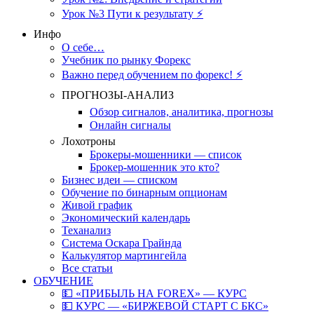
Урок №3 Пути к результату ⚡️
Инфо
О себе…
Учебник по рынку Форекс
Важно перед обучением по форекс! ⚡
ПРОГНОЗЫ-АНАЛИЗ
Обзор сигналов, аналитика, прогнозы
Онлайн сигналы
Лохотроны
Брокеры-мошенники — список
Брокер-мошенник это кто?
Бизнес идеи — списком
Обучение по бинарным опционам
Живой график
Экономический календарь
Теханализ
Система Оскара Грайнда
Калькулятор мартингейла
Все статьи
ОБУЧЕНИЕ
💵 «ПРИБЫЛЬ НА FOREX» — КУРС
💵 КУРС — «БИРЖЕВОЙ СТАРТ С БКС»