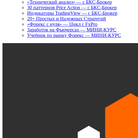
«Технический анализ» — с БКС-Брокер
30 паттернов Price Action — с БКС-Брокер
Индикаторы TradingView — с БКС-Брокер
20+ Простых и Надежных Стратегий
«Форекс с нуля» — Цикл с FxPro
Заработок на Фьючерсах — МИНИ-КУРС
Учебник по рынку Форекс — МИНИ-КУРС