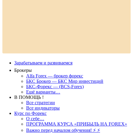
Зарабатываем и развиваемся
Брокеры
Alfa Forex — брокер форекс
БКС Брокер — БКС Мир инвестиций
БКС-Форекс — (BCS-Forex)
Ещё варианты…
В ПОМОЩЬ !
Все стратегии
Все индикаторы
Курс по Форекс
О себе…
ПРОГРАММА КУРСА «ПРИБЫЛЬ НА FOREX»
Важно перед началом обучения! ⚡ ⚡