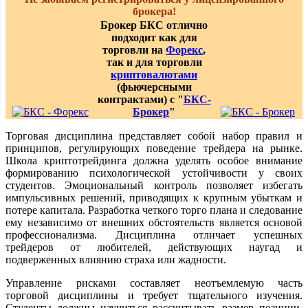
брокера!
Брокер БКС отлично
подходит как для
торговли на
Форекс
,
так и для торговли
криптовалютами
(фьючерсными
контрактами) с "
БКС-
Брокер
"
Торговая дисциплина представляет собой набор правил и
принципов, регулирующих поведение трейдера на рынке.
Школа криптотрейдинга должна уделять особое внимание
формированию психологической устойчивости у своих
студентов. Эмоциональный контроль позволяет избегать
импульсивных решений, приводящих к крупным убыткам и
потере капитала. Разработка четкого торго плана и следование
ему независимо от внешних обстоятельств является основой
профессионализма. Дисциплина отличает успешных
трейдеров от любителей, действующих наугад и
подверженных влиянию страха или жадности.
Управление рисками составляет неотъемлемую часть
торговой дисциплины и требует тщательного изучения.
Студенты должны научиться рассчитывать размер позиции,