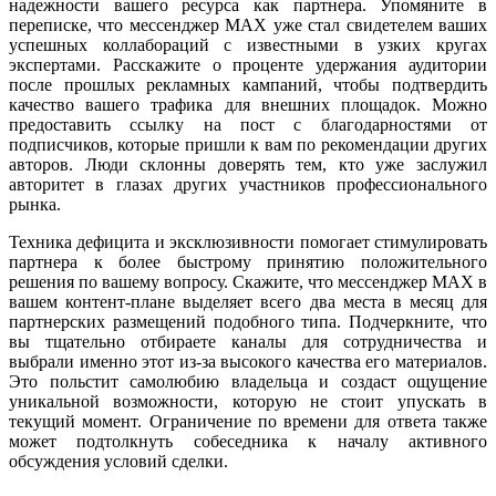
надежности вашего ресурса как партнера. Упомяните в
переписке, что мессенджер MAX уже стал свидетелем ваших
успешных коллабораций с известными в узких кругах
экспертами. Расскажите о проценте удержания аудитории
после прошлых рекламных кампаний, чтобы подтвердить
качество вашего трафика для внешних площадок. Можно
предоставить ссылку на пост с благодарностями от
подписчиков, которые пришли к вам по рекомендации других
авторов. Люди склонны доверять тем, кто уже заслужил
авторитет в глазах других участников профессионального
рынка.
Техника дефицита и эксклюзивности помогает стимулировать
партнера к более быстрому принятию положительного
решения по вашему вопросу. Скажите, что мессенджер MAX в
вашем контент-плане выделяет всего два места в месяц для
партнерских размещений подобного типа. Подчеркните, что
вы тщательно отбираете каналы для сотрудничества и
выбрали именно этот из-за высокого качества его материалов.
Это польстит самолюбию владельца и создаст ощущение
уникальной возможности, которую не стоит упускать в
текущий момент. Ограничение по времени для ответа также
может подтолкнуть собеседника к началу активного
обсуждения условий сделки.