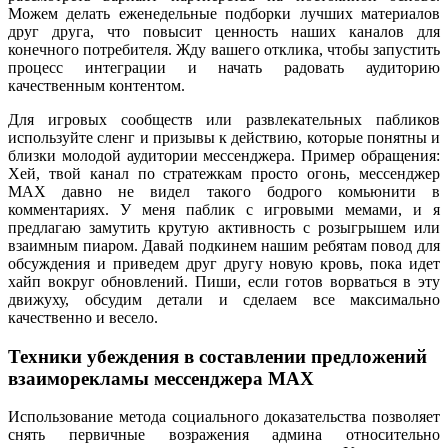
Можем делать еженедельные подборки лучших материалов
друг друга, что повысит ценность наших каналов для
конечного потребителя. Жду вашего отклика, чтобы запустить
процесс интеграции и начать радовать аудиторию
качественным контентом.
Для игровых сообществ или развлекательных пабликов
используйте сленг и призывы к действию, которые понятны и
близки молодой аудитории мессенджера. Пример обращения:
Хей, твой канал по стратежкам просто огонь, мессенджер
MAX давно не видел такого бодрого комьюнити в
комментариях. У меня паблик с игровыми мемами, и я
предлагаю замутить крутую активность с розыгрышем или
взаимным пиаром. Давай подкинем нашим ребятам повод для
обсуждения и приведем друг другу новую кровь, пока идет
хайп вокруг обновлений. Пиши, если готов ворваться в эту
движуху, обсудим детали и сделаем все максимально
качественно и весело.
Техники убеждения в составлении предложений
взаиморекламы мессенджера MAX
Использование метода социального доказательства позволяет
снять первичные возражения админа относительно