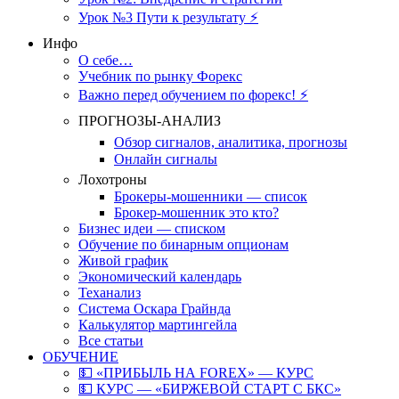
Урок №3 Пути к результату ⚡️
Инфо
О себе…
Учебник по рынку Форекс
Важно перед обучением по форекс! ⚡
ПРОГНОЗЫ-АНАЛИЗ
Обзор сигналов, аналитика, прогнозы
Онлайн сигналы
Лохотроны
Брокеры-мошенники — список
Брокер-мошенник это кто?
Бизнес идеи — списком
Обучение по бинарным опционам
Живой график
Экономический календарь
Теханализ
Система Оскара Грайнда
Калькулятор мартингейла
Все статьи
ОБУЧЕНИЕ
💵 «ПРИБЫЛЬ НА FOREX» — КУРС
💵 КУРС — «БИРЖЕВОЙ СТАРТ С БКС»