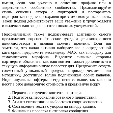
имени, если оно указано в описании профиля или в
закрепленных сообщениях сообщества. Проанализируйте
стиль общения автора с аудиторией и постарайтесь
подстроиться под него, сохраняя при этом свою уникальность.
Такой подход демонстрирует ваше уважение к труду коллеги
и выделяет ваш запрос из сотен похожих уведомлений.
Персонализация также подразумевает адаптацию самого
предложения под специфические нужды и цели конкретного
администратора в данный момент времени. Если вы
заметили, что канал активно набирает вес в определенной
категории, предложите мессенджер MAX как площадку для
тематического марафона. Выделите сильные стороны
партнера и объясните, как ваш контент может дополнить его
текущую информационную повестку дня. Предложите создать
совместный уникальный продукт, например, чек-лист или
методичку, доступную только подписчикам обоих каналов.
Индивидуальные офферы всегда ценятся выше, так как они
несут в себе добавочную стоимость и креативную искру.
Первичное изучение контента партнера.
Подготовка персонализированного приветствия.
Анализ статистики и выбор точек соприкосновения.
Составление текста с упором на выгоду админа.
Финальная проверка и отправка сообщения.