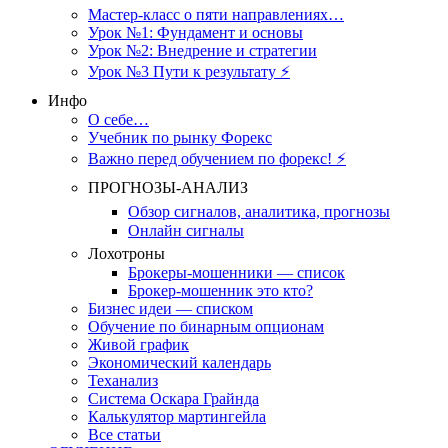
Мастер-класс о пяти направлениях…
Урок №1: Фундамент и основы
Урок №2: Внедрение и стратегии
Урок №3 Пути к результату ⚡️
Инфо
О себе…
Учебник по рынку Форекс
Важно перед обучением по форекс! ⚡
ПРОГНОЗЫ-АНАЛИЗ
Обзор сигналов, аналитика, прогнозы
Онлайн сигналы
Лохотроны
Брокеры-мошенники — список
Брокер-мошенник это кто?
Бизнес идеи — списком
Обучение по бинарным опционам
Живой график
Экономический календарь
Теханализ
Система Оскара Грайнда
Калькулятор мартингейла
Все статьи