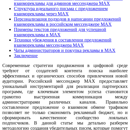
взаиморекламы для админов мессенджера MAX
Структура идеального письма с предложением
взаиморекламы через MAX
Персонализация подходов в написании предложений
взаиморекламы в российском мессенджере MAX
Примеры текстов предложений для успешной
взаиморекламы в MAX
Техники убеждения в составлении предложений
взаиморекламы мессенджера MAX
Чаты администраторов и покупка рекламы в MAX
Заключение
Современные стратегии продвижения в цифровой среде
требуют от создателей контента поиска наиболее
эффективных и органических способов привлечения новой
аудитории. Российский мессенджер MAX предоставляет
уникальный инструментарий для реализации партнерских
программ, где ключевым элементом успеха становится
грамотно выстроенная коммуникация между
администраторами различных каналов. Правильно
составленное предложение о взаимном обмене трафиком
позволяет не только сэкономить рекламный бюджет, но и
сформировать качественное сообщество лояльных
подписчиков. В данной статье мы детально разберем
методологию создания убедительных писем, которые помогут