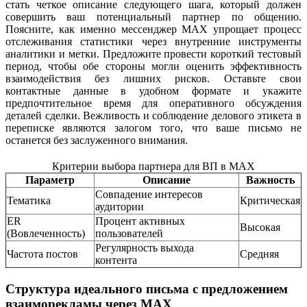
стать четкое описание следующего шага, который должен
совершить ваш потенциальный партнер по общению.
Поясните, как именно мессенджер MAX упрощает процесс
отслеживания статистики через внутренние инструменты
аналитики и метки. Предложите провести короткий тестовый
период, чтобы обе стороны могли оценить эффективность
взаимодействия без лишних рисков. Оставьте свои
контактные данные в удобном формате и укажите
предпочтительное время для оперативного обсуждения
деталей сделки. Вежливость и соблюдение делового этикета в
переписке являются залогом того, что ваше письмо не
останется без заслуженного внимания.
Критерии выбора партнера для ВП в MAX
Параметр
Описание
Важность
Совпадение интересов
Тематика
Критическая
аудитории
ER
Процент активных
Высокая
(Вовлеченность)
пользователей
Регулярность выхода
Частота постов
Средняя
контента
Структура идеального письма с предложением
взаиморекламы через MAX