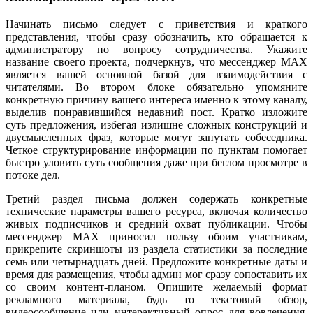
Начинать письмо следует с приветствия и краткого
представления, чтобы сразу обозначить, кто обращается к
администратору по вопросу сотрудничества. Укажите
название своего проекта, подчеркнув, что мессенджер MAX
является вашей основной базой для взаимодействия с
читателями. Во втором блоке обязательно упомяните
конкретную причину вашего интереса именно к этому каналу,
выделив понравившийся недавний пост. Кратко изложите
суть предложения, избегая излишне сложных конструкций и
двусмысленных фраз, которые могут запутать собеседника.
Четкое структурирование информации по пунктам помогает
быстро уловить суть сообщения даже при беглом просмотре в
потоке дел.
Третий раздел письма должен содержать конкретные
технические параметры вашего ресурса, включая количество
живых подписчиков и средний охват публикации. Чтобы
мессенджер MAX приносил пользу обоим участникам,
прикрепите скриншоты из раздела статистики за последние
семь или четырнадцать дней. Предложите конкретные даты и
время для размещения, чтобы админ мог сразу сопоставить их
со своим контент-планом. Опишите желаемый формат
рекламного материала, будь то текстовый обзор,
видеосообщение или интерактивный опрос для вовлечения.