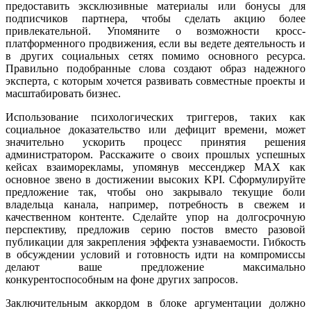
предоставить эксклюзивные материалы или бонусы для
подписчиков партнера, чтобы сделать акцию более
привлекательной. Упомяните о возможности кросс-
платформенного продвижения, если вы ведете деятельность и
в других социальных сетях помимо основного ресурса.
Правильно подобранные слова создают образ надежного
эксперта, с которым хочется развивать совместные проекты и
масштабировать бизнес.
Использование психологических триггеров, таких как
социальное доказательство или дефицит времени, может
значительно ускорить процесс принятия решения
администратором. Расскажите о своих прошлых успешных
кейсах взаиморекламы, упомянув мессенджер MAX как
основное звено в достижении высоких KPI. Сформулируйте
предложение так, чтобы оно закрывало текущие боли
владельца канала, например, потребность в свежем и
качественном контенте. Сделайте упор на долгосрочную
перспективу, предложив серию постов вместо разовой
публикации для закрепления эффекта узнаваемости. Гибкость
в обсуждении условий и готовность идти на компромиссы
делают ваше предложение максимально
конкурентоспособным на фоне других запросов.
Заключительным аккордом в блоке аргументации должно