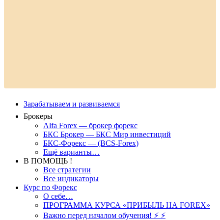
Зарабатываем и развиваемся
Брокеры
Alfa Forex — брокер форекс
БКС Брокер — БКС Мир инвестиций
БКС-Форекс — (BCS-Forex)
Ещё варианты…
В ПОМОЩЬ !
Все стратегии
Все индикаторы
Курс по Форекс
О себе…
ПРОГРАММА КУРСА «ПРИБЫЛЬ НА FOREX»
Важно перед началом обучения! ⚡ ⚡