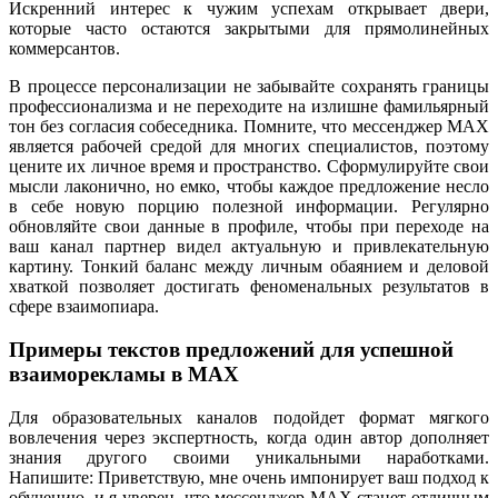
Искренний интерес к чужим успехам открывает двери,
которые часто остаются закрытыми для прямолинейных
коммерсантов.
В процессе персонализации не забывайте сохранять границы
профессионализма и не переходите на излишне фамильярный
тон без согласия собеседника. Помните, что мессенджер MAX
является рабочей средой для многих специалистов, поэтому
цените их личное время и пространство. Сформулируйте свои
мысли лаконично, но емко, чтобы каждое предложение несло
в себе новую порцию полезной информации. Регулярно
обновляйте свои данные в профиле, чтобы при переходе на
ваш канал партнер видел актуальную и привлекательную
картину. Тонкий баланс между личным обаянием и деловой
хваткой позволяет достигать феноменальных результатов в
сфере взаимопиара.
Примеры текстов предложений для успешной
взаиморекламы в MAX
Для образовательных каналов подойдет формат мягкого
вовлечения через экспертность, когда один автор дополняет
знания другого своими уникальными наработками.
Напишите: Приветствую, мне очень импонирует ваш подход к
обучению, и я уверен, что мессенджер MAX станет отличным