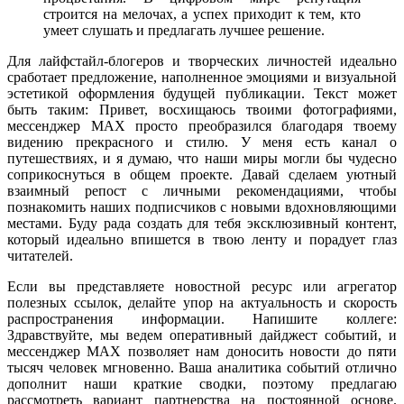
строится на мелочах, а успех приходит к тем, кто
умеет слушать и предлагать лучшее решение.
Для лайфстайл-блогеров и творческих личностей идеально
сработает предложение, наполненное эмоциями и визуальной
эстетикой оформления будущей публикации. Текст может
быть таким: Привет, восхищаюсь твоими фотографиями,
мессенджер MAX просто преобразился благодаря твоему
видению прекрасного и стилю. У меня есть канал о
путешествиях, и я думаю, что наши миры могли бы чудесно
соприкоснуться в общем проекте. Давай сделаем уютный
взаимный репост с личными рекомендациями, чтобы
познакомить наших подписчиков с новыми вдохновляющими
местами. Буду рада создать для тебя эксклюзивный контент,
который идеально впишется в твою ленту и порадует глаз
читателей.
Если вы представляете новостной ресурс или агрегатор
полезных ссылок, делайте упор на актуальность и скорость
распространения информации. Напишите коллеге:
Здравствуйте, мы ведем оперативный дайджест событий, и
мессенджер MAX позволяет нам доносить новости до пяти
тысяч человек мгновенно. Ваша аналитика событий отлично
дополнит наши краткие сводки, поэтому предлагаю
рассмотреть вариант партнерства на постоянной основе.