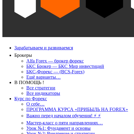
Зарабатываем и развиваемся
Брокеры
Alfa Forex — брокер форекс
БКС Брокер — БКС Мир инвестиций
БКС-Форекс — (BCS-Forex)
Ещё варианты…
В ПОМОЩЬ !
Все стратегии
Все индикаторы
Курс по Форекс
О себе…
ПРОГРАММА КУРСА «ПРИБЫЛЬ НА FOREX»
Важно перед началом обучения! ⚡ ⚡
Мастер-класс о пяти направлениях…
Урок №1: Фундамент и основы
Урок №2: Внедрение и стратегии