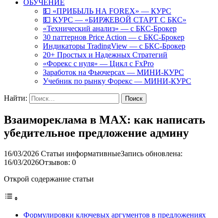
ОБУЧЕНИЕ
💵 «ПРИБЫЛЬ НА FOREX» — КУРС
💵 КУРС — «БИРЖЕВОЙ СТАРТ С БКС»
«Технический анализ» — с БКС-Брокер
30 паттернов Price Action — с БКС-Брокер
Индикаторы TradingView — с БКС-Брокер
20+ Простых и Надежных Стратегий
«Форекс с нуля» — Цикл с FxPro
Заработок на Фьючерсах — МИНИ-КУРС
Учебник по рынку Форекс — МИНИ-КУРС
Найти:
Взаимореклама в MAX: как написать
убедительное предложение админу
16/03/2026
Статьи информативные
Запись обновлена:
16/03/2026
Отзывов: 0
Открой содержание статьи
Формулировки ключевых аргументов в предложениях