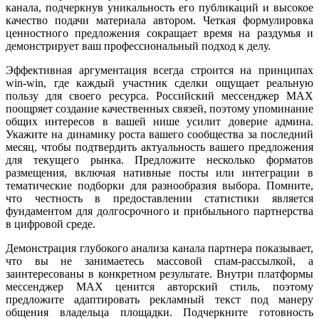
канала, подчеркнув уникальность его публикаций и высокое
качество подачи материала автором. Четкая формулировка
ценностного предложения сокращает время на раздумья и
демонстрирует ваш профессиональный подход к делу.
Эффективная аргументация всегда строится на принципах
win-win, где каждый участник сделки ощущает реальную
пользу для своего ресурса. Российский мессенджер MAX
поощряет создание качественных связей, поэтому упоминание
общих интересов в вашей нише усилит доверие админа.
Укажите на динамику роста вашего сообщества за последний
месяц, чтобы подтвердить актуальность вашего предложения
для текущего рынка. Предложите несколько форматов
размещения, включая нативные посты или интеграции в
тематические подборки для разнообразия выбора. Помните,
что честность в предоставлении статистики является
фундаментом для долгосрочного и прибыльного партнерства
в цифровой среде.
Демонстрация глубокого анализа канала партнера показывает,
что вы не занимаетесь массовой спам-рассылкой, а
заинтересованы в конкретном результате. Внутри платформы
мессенджер MAX ценится авторский стиль, поэтому
предложите адаптировать рекламный текст под манеру
общения владельца площадки. Подчеркните готовность