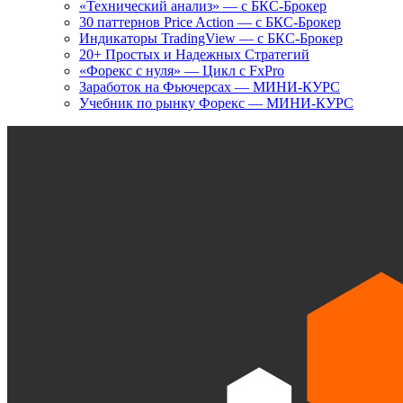
«Технический анализ» — с БКС-Брокер
30 паттернов Price Action — с БКС-Брокер
Индикаторы TradingView — с БКС-Брокер
20+ Простых и Надежных Стратегий
«Форекс с нуля» — Цикл с FxPro
Заработок на Фьючерсах — МИНИ-КУРС
Учебник по рынку Форекс — МИНИ-КУРС