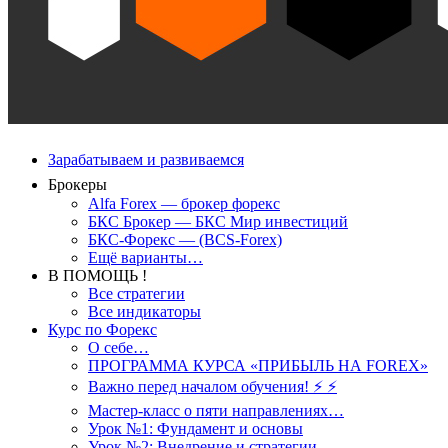
Зарабатываем и развиваемся
Брокеры
Alfa Forex — брокер форекс
БКС Брокер — БКС Мир инвестиций
БКС-Форекс — (BCS-Forex)
Ещё варианты…
В ПОМОЩЬ !
Все стратегии
Все индикаторы
Курс по Форекс
О себе…
ПРОГРАММА КУРСА «ПРИБЫЛЬ НА FOREX»
Важно перед началом обучения! ⚡ ⚡
Мастер-класс о пяти направлениях…
Урок №1: Фундамент и основы
Урок №2: Внедрение и стратегии