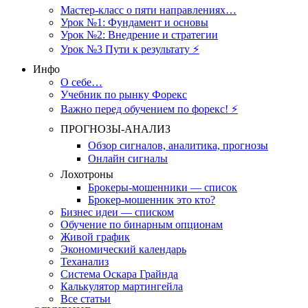
Мастер-класс о пяти направлениях…
Урок №1: Фундамент и основы
Урок №2: Внедрение и стратегии
Урок №3 Пути к результату ⚡️
Инфо
О себе…
Учебник по рынку Форекс
Важно перед обучением по форекс! ⚡
ПРОГНОЗЫ-АНАЛИЗ
Обзор сигналов, аналитика, прогнозы
Онлайн сигналы
Лохотроны
Брокеры-мошенники — список
Брокер-мошенник это кто?
Бизнес идеи — списком
Обучение по бинарным опционам
Живой график
Экономический календарь
Теханализ
Система Оскара Грайнда
Калькулятор мартингейла
Все статьи