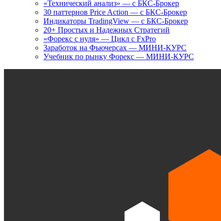
«Технический анализ» — с БКС-Брокер
30 паттернов Price Action — с БКС-Брокер
Индикаторы TradingView — с БКС-Брокер
20+ Простых и Надежных Стратегий
«Форекс с нуля» — Цикл с FxPro
Заработок на Фьючерсах — МИНИ-КУРС
Учебник по рынку Форекс — МИНИ-КУРС