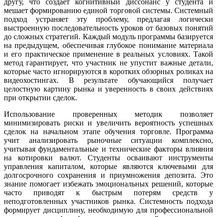
другу, что создает когнитивный диссонанс у студента и
мешает формированию единой торговой системы. Системный
подход устраняет эту проблему, предлагая логически
выстроенную последовательность уроков от базовых понятий
до сложных стратегий. Каждый модуль программы базируется
на предыдущем, обеспечивая глубокое понимание материала
и его практическое применение в реальных условиях. Такой
метод гарантирует, что участник не упустит важные детали,
которые часто игнорируются в коротких обзорных роликах на
видеохостингах. В результате обучающийся получает
целостную картину рынка и уверенность в своих действиях
при открытии сделок.
Использование проверенных методик позволяет
минимизировать риски и увеличить вероятность успешных
сделок на начальном этапе обучения торговле. Программа
учит анализировать рыночные ситуации комплексно,
учитывая фундаментальные и технические факторы влияния
на котировки валют. Студенты осваивают инструменты
управления капиталом, которые являются ключевыми для
долгосрочного сохранения и приумножения депозита. Это
знание помогает избежать эмоциональных решений, которые
часто приводят к быстрым потерям средств у
неподготовленных участников рынка. Системность подхода
формирует дисциплину, необходимую для профессиональной