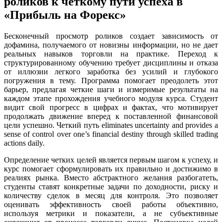
роликов к четкому пути успеха в
«Прибыль на Форекс»
Бесконечный просмотр роликов создает зависимость от
дофамина, получаемого от новизны информации, но не дает
реальных навыков торговли на практике. Переход к
структурированному обучению требует дисциплины и отказа
от иллюзии легкого заработка без усилий и глубокого
погружения в тему. Программа помогает преодолеть этот
барьер, предлагая четкие шаги и измеримые результаты на
каждом этапе прохождения учебного модуля курса. Студент
видит свой прогресс в цифрах и фактах, что мотивирует
продолжать движение вперед к поставленной финансовой
цели успешно. Четкий путь eliminates uncertainty and provides a
sense of control over one’s financial destiny through skilled trading
actions daily.
Определение четких целей является первым шагом к успеху, и
курс помогает сформулировать их правильно и достижимо в
реалиях рынка. Вместо абстрактного желания разбогатеть,
студенты ставят конкретные задачи по доходности, риску и
количеству сделок в месяц для контроля. Это позволяет
оценивать эффективность своей работы объективно,
используя метрики и показатели, а не субъективные