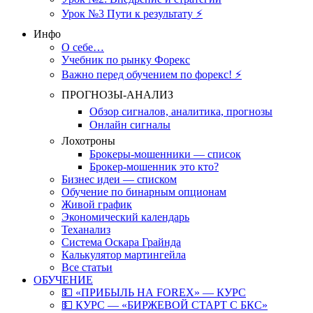
Урок №3 Пути к результату ⚡️
Инфо
О себе…
Учебник по рынку Форекс
Важно перед обучением по форекс! ⚡
ПРОГНОЗЫ-АНАЛИЗ
Обзор сигналов, аналитика, прогнозы
Онлайн сигналы
Лохотроны
Брокеры-мошенники — список
Брокер-мошенник это кто?
Бизнес идеи — списком
Обучение по бинарным опционам
Живой график
Экономический календарь
Теханализ
Система Оскара Грайнда
Калькулятор мартингейла
Все статьи
ОБУЧЕНИЕ
💵 «ПРИБЫЛЬ НА FOREX» — КУРС
💵 КУРС — «БИРЖЕВОЙ СТАРТ С БКС»