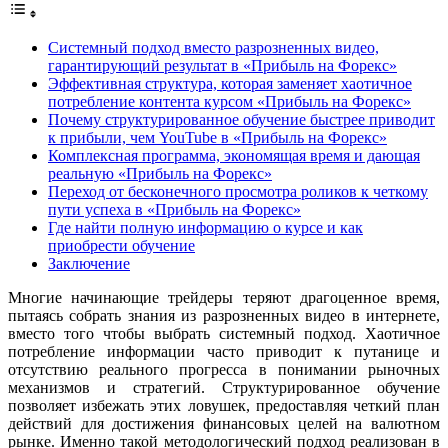
Системный подход вместо разрозненных видео,
гарантирующий результат в «Прибыль на Форекс»
Эффективная структура, которая заменяет хаотичное
потребление контента курсом «Прибыль на Форекс»
Почему структурированное обучение быстрее приводит
к прибыли, чем YouTube в «Прибыль на Форекс»
Комплексная программа, экономящая время и дающая
реальную «Прибыль на Форекс»
Переход от бесконечного просмотра роликов к четкому
пути успеха в «Прибыль на Форекс»
Где найти полную информацию о курсе и как
приобрести обучение
Заключение
Многие начинающие трейдеры теряют драгоценное время,
пытаясь собрать знания из разрозненных видео в интернете,
вместо того чтобы выбрать системный подход. Хаотичное
потребление информации часто приводит к путанице и
отсутствию реального прогресса в понимании рыночных
механизмов и стратегий. Структурированное обучение
позволяет избежать этих ловушек, предоставляя четкий план
действий для достижения финансовых целей на валютном
рынке. Именно такой методологический подход реализован в