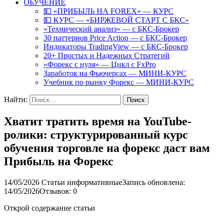
ОБУЧЕНИЕ
💵 «ПРИБЫЛЬ НА FOREX» — КУРС
💵 КУРС — «БИРЖЕВОЙ СТАРТ С БКС»
«Технический анализ» — с БКС-Брокер
30 паттернов Price Action — с БКС-Брокер
Индикаторы TradingView — с БКС-Брокер
20+ Простых и Надежных Стратегий
«Форекс с нуля» — Цикл с FxPro
Заработок на Фьючерсах — МИНИ-КУРС
Учебник по рынку Форекс — МИНИ-КУРС
Найти:
Хватит тратить время на YouTube-
ролики: структурированный курс
обучения торговле на форекс даст вам
Прибыль на Форекс
14/05/2026
Статьи информативные
Запись обновлена:
14/05/2026
Отзывов: 0
Открой содержание статьи