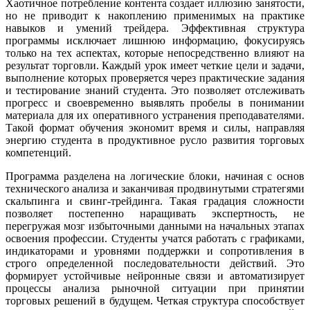
Хаотичное потребление контента создает иллюзию занятости,
но не приводит к накоплению применимых на практике
навыков и умений трейдера. Эффективная структура
программы исключает лишнюю информацию, фокусируясь
только на тех аспектах, которые непосредственно влияют на
результат торговли. Каждый урок имеет четкие цели и задачи,
выполнение которых проверяется через практические задания
и тестирование знаний студента. Это позволяет отслеживать
прогресс и своевременно выявлять пробелы в понимании
материала для их оперативного устранения преподавателями.
Такой формат обучения экономит время и силы, направляя
энергию студента в продуктивное русло развития торговых
компетенций.
Программа разделена на логические блоки, начиная с основ
технического анализа и заканчивая продвинутыми стратегями
скальпинга и свинг-трейдинга. Такая градация сложности
позволяет постепенно наращивать экспертность, не
перегружая мозг избыточными данными на начальных этапах
освоения профессии. Студенты учатся работать с графиками,
индикаторами и уровнями поддержки и сопротивления в
строго определенной последовательности действий. Это
формирует устойчивые нейронные связи и автоматизирует
процессы анализа рыночной ситуации при принятии
торговых решений в будущем. Четкая структура способствует