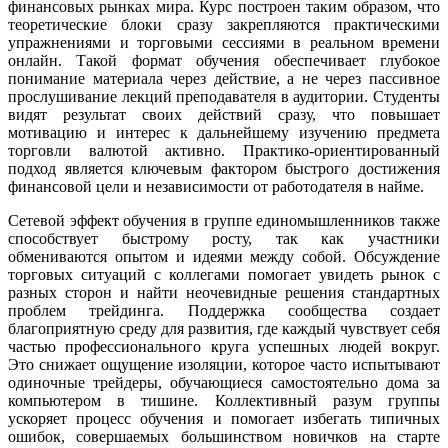
финансовых рынках мира. Курс построен таким образом, что
теоретические блоки сразу закрепляются практическими
упражнениями и торговыми сессиями в реальном времени
онлайн. Такой формат обучения обеспечивает глубокое
понимание материала через действие, а не через пассивное
прослушивание лекций преподавателя в аудитории. Студенты
видят результат своих действий сразу, что повышает
мотивацию и интерес к дальнейшему изучению предмета
торговли валютой активно. Практико-ориентированный
подход является ключевым фактором быстрого достижения
финансовой цели и независимости от работодателя в найме.
Сетевой эффект обучения в группе единомышленников также
способствует быстрому росту, так как участники
обмениваются опытом и идеями между собой. Обсуждение
торговых ситуаций с коллегами помогает увидеть рынок с
разных сторон и найти неочевидные решения стандартных
проблем трейдинга. Поддержка сообщества создает
благоприятную среду для развития, где каждый чувствует себя
частью профессионального круга успешных людей вокруг.
Это снижает ощущение изоляции, которое часто испытывают
одиночные трейдеры, обучающиеся самостоятельно дома за
компьютером в тишине. Коллективный разум группы
ускоряет процесс обучения и помогает избегать типичных
ошибок, совершаемых большинством новичков на старте