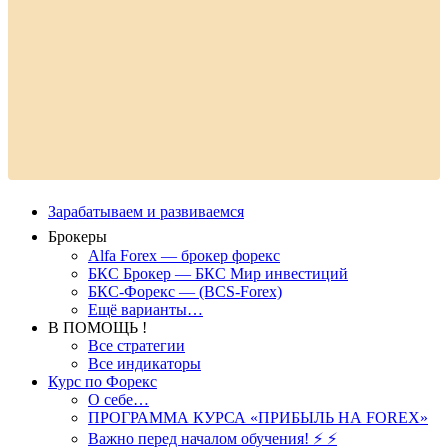
Зарабатываем и развиваемся
Брокеры
Alfa Forex — брокер форекс
БКС Брокер — БКС Мир инвестиций
БКС-Форекс — (BCS-Forex)
Ещё варианты…
В ПОМОЩЬ !
Все стратегии
Все индикаторы
Курс по Форекс
О себе…
ПРОГРАММА КУРСА «ПРИБЫЛЬ НА FOREX»
Важно перед началом обучения! ⚡ ⚡