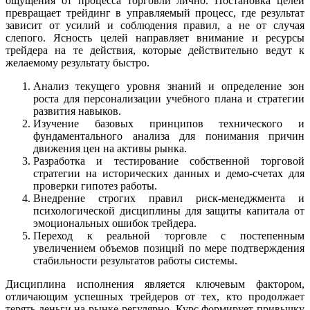
ощущения от процесса торговли лично. Постановка целей
превращает трейдинг в управляемый процесс, где результат
зависит от усилий и соблюдения правил, а не от случая
слепого. Ясность целей направляет внимание и ресурсы
трейдера на те действия, которые действительно ведут к
желаемому результату быстро.
Анализ текущего уровня знаний и определение зон
роста для персонализации учебного плана и стратегии
развития навыков.
Изучение базовых принципов технического и
фундаментального анализа для понимания причин
движения цен на активы рынка.
Разработка и тестирование собственной торговой
стратегии на исторических данных и демо-счетах для
проверки гипотез работы.
Внедрение строгих правил риск-менеджмента и
психологической дисциплины для защиты капитала от
эмоциональных ошибок трейдера.
Переход к реальной торговле с постепенным
увеличением объемов позиций по мере подтверждения
стабильности результатов работы системы.
Дисциплина исполнения является ключевым фактором,
отличающим успешных трейдеров от тех, кто продолжает
терять деньги на рынке регулярно. Курс формирует привычку