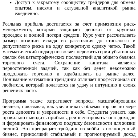
Доступ к закрытому сообществу трейдеров для обмена
опытом, идеями и актуальной аналитикой рынка
ежедневно.
Реальная прибыль достигается за счет применения риск-
менеджмента, который защищает депозит от крупных
просадок и полной потери средств. Курс учит рассчитывать
размер позиции исходя из расстояния до стоп-лосса и
допустимого риска на одну конкретную сделку четко. Такой
математический подход позволяет пережить серии убыточных
сделок без катастрофических последствий для общего баланса
торгового счета. Сохранение капитала является
первостепенной задачей, так как без денег невозможно
продолжать торговлю и зарабатывать на рынке далее.
Понимание математики трейдинга отличает профессионала от
любителя, который полагается на удачу и интуицию в своих
решениях часто.
Программа также затрагивает вопросы масштабирования
бизнеса, показывая, как увеличивать объемы торгов по мере
роста депозита и уверенности в себе. Студенты узнают, как
правильно выводить прибыль, реинвестировать часть доходов
и формировать финансовую подушку безопасности для жизни
личной. Это превращает трейдинг из хобби в полноценный
бизнес, приносящий стабильный и прогнозируемый доход