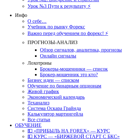
Урок №3 Пути к результату ⚡️
Инфо
О себе…
Учебник по рынку Форекс
Важно перед обучением по форекс! ⚡
ПРОГНОЗЫ-АНАЛИЗ
Обзор сигналов, аналитика, прогнозы
Онлайн сигналы
Лохотроны
Брокеры-мошенники — список
Брокер-мошенник это кто?
Бизнес идеи — списком
Обучение по бинарным опционам
Живой график
Экономический календарь
Теханализ
Система Оскара Грайнда
Калькулятор мартингейла
Все статьи
ОБУЧЕНИЕ
💵 «ПРИБЫЛЬ НА FOREX» — КУРС
💵 КУРС — «БИРЖЕВОЙ СТАРТ С БКС»