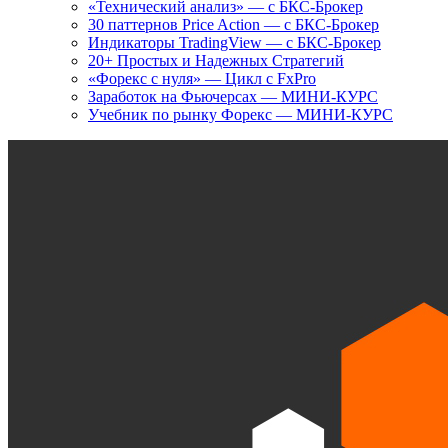
«Технический анализ» — с БКС-Брокер
30 паттернов Price Action — с БКС-Брокер
Индикаторы TradingView — с БКС-Брокер
20+ Простых и Надежных Стратегий
«Форекс с нуля» — Цикл с FxPro
Заработок на Фьючерсах — МИНИ-КУРС
Учебник по рынку Форекс — МИНИ-КУРС