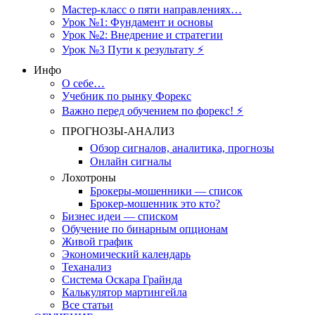
Мастер-класс о пяти направлениях…
Урок №1: Фундамент и основы
Урок №2: Внедрение и стратегии
Урок №3 Пути к результату ⚡️
Инфо
О себе…
Учебник по рынку Форекс
Важно перед обучением по форекс! ⚡
ПРОГНОЗЫ-АНАЛИЗ
Обзор сигналов, аналитика, прогнозы
Онлайн сигналы
Лохотроны
Брокеры-мошенники — список
Брокер-мошенник это кто?
Бизнес идеи — списком
Обучение по бинарным опционам
Живой график
Экономический календарь
Теханализ
Система Оскара Грайнда
Калькулятор мартингейла
Все статьи