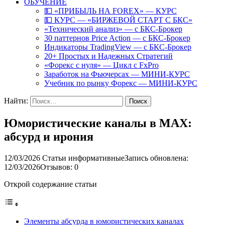
ОБУЧЕНИЕ
💵 «ПРИБЫЛЬ НА FOREX» — КУРС
💵 КУРС — «БИРЖЕВОЙ СТАРТ С БКС»
«Технический анализ» — с БКС-Брокер
30 паттернов Price Action — с БКС-Брокер
Индикаторы TradingView — с БКС-Брокер
20+ Простых и Надежных Стратегий
«Форекс с нуля» — Цикл с FxPro
Заработок на Фьючерсах — МИНИ-КУРС
Учебник по рынку Форекс — МИНИ-КУРС
Найти:
Юмористические каналы в MAX:
абсурд и ирония
12/03/2026
Статьи информативные
Запись обновлена:
12/03/2026
Отзывов: 0
Открой содержание статьи
Элементы абсурда в юмористических каналах