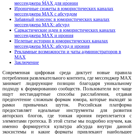
мессенджера MAX для иронии
Ироничные сюжеты в юмористических каналах
мессенджера MAX с абсурдом
Забавный нонсенс в юмористических каналах
мессенджера MAX: абсурд
Саркастические идеи в юмористических каналах
мессенджера MAX и ирония
Нелепые истории в юмористических каналах
мессенджера MAX: абсурд и ирония
Рекламные возможности и чаты администраторов в
MAX
Заключение
Современная цифровая среда диктует новые правила
потребления развлекательного контента, где мессенджер MAX
занимает лидирующие позиции благодаря уникальному
подходу к формированию сообществ. Пользователи все чаще
ищут нестандартные способы расслабления, отдавая
предпочтение сложным формам юмора, которые выходят за
рамки привычных шуток. Российская платформа
предоставляет идеальные инструменты для развития
авторских блогов, где тонкая ирония переплетается с
элементами гротеска. В этой статье мы подробно изучим, как
именно формируется культура абсурда внутри данной
экосистемы и какие форматы привлекают наибольшее