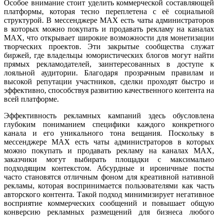
Особое внимание стоит уделить коммерческой составляющей
платформы, которая тесно переплетена с её социальной
структурой. В мессенджере MAX есть чаты администраторов
в которых можно покупать и продавать рекламу на каналах
MAX, что открывает широкие возможности для монетизации
творческих проектов. Эти закрытые сообщества служат
биржей, где владельцы юмористических блогов могут найти
прямых рекламодателей, заинтересованных в доступе к
лояльной аудитории. Благодаря прозрачным правилам и
высокой репутации участников, сделки проходят быстро и
эффективно, способствуя развитию качественного контента на
всей платформе.
Эффективность рекламных кампаний здесь обусловлена
глубоким пониманием специфики каждого конкретного
канала и его уникального тона вещания. Поскольку в
мессенджере MAX есть чаты администраторов в которых
можно покупать и продавать рекламу на каналах MAX,
заказчики могут выбирать площадки с максимально
подходящим контекстом. Абсурдные и ироничные посты
часто становятся отличным фоном для креативной нативной
рекламы, которая воспринимается пользователями как часть
авторского контента. Такой подход минимизирует негативное
восприятие коммерческих сообщений и повышает общую
конверсию рекламных размещений для бизнеса любого