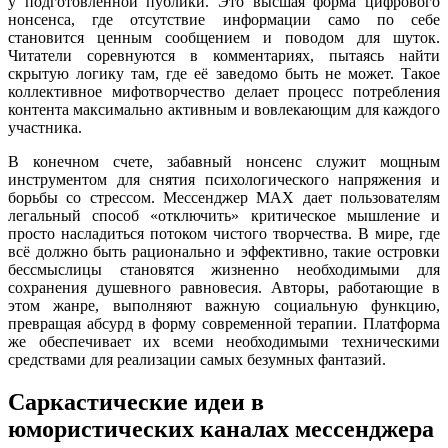
у подготовленной публики. Это высшая форма цифрового
нонсенса, где отсутствие информации само по себе
становится ценным сообщением и поводом для шуток.
Читатели соревнуются в комментариях, пытаясь найти
скрытую логику там, где её заведомо быть не может. Такое
коллективное мифотворчество делает процесс потребления
контента максимально активным и вовлекающим для каждого
участника.
В конечном счете, забавный нонсенс служит мощным
инструментом для снятия психологического напряжения и
борьбы со стрессом. Мессенджер MAX дает пользователям
легальный способ «отключить» критическое мышление и
просто насладиться потоком чистого творчества. В мире, где
всё должно быть рационально и эффективно, такие островки
бессмыслицы становятся жизненно необходимыми для
сохранения душевного равновесия. Авторы, работающие в
этом жанре, выполняют важную социальную функцию,
превращая абсурд в форму современной терапии. Платформа
же обеспечивает их всеми необходимыми техническими
средствами для реализации самых безумных фантазий.
Саркастические идеи в
юмористических каналах мессенджера