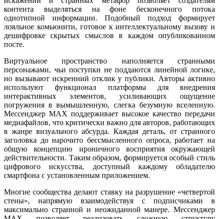
искажений и странных метафор позволяет создателям
контента выделяться на фоне бесконечного потока
однотипной информации. Подобный подход формирует
лояльное комьюнити, готовое к интеллектуальному вызову и
дешифровке скрытых смыслов в каждом опубликованном
посте.
Виртуальное пространство наполняется странными
персонажами, чьи поступки не поддаются линейной логике,
но вызывают искренний отклик у публики. Авторы активно
используют функционал платформы для внедрения
интерактивных элементов, усиливающих ощущение
погружения в вымышленную, слегка безумную вселенную.
Мессенджер MAX поддерживает высокое качество передачи
медиафайлов, что критически важно для авторов, работающих
в жанре визуального абсурда. Каждая деталь, от странного
заголовка до нарочито бессмысленного опроса, работает на
общую концепцию ироничного восприятия окружающей
действительности. Таким образом, формируется особый стиль
цифрового искусства, доступный каждому обладателю
смартфона с установленным приложением.
Многие сообщества делают ставку на разрушение «четвертой
стены», напрямую взаимодействуя с подписчиками в
максимально странной и неожиданной манере. Мессенджер
MAX позволяет реализовать сложную структуру