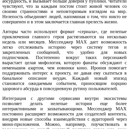
абсурдность, и вызывает больше доверия у публики. Читатели
чувствуют, что за каждым постом стоит живой человек со
своими странностями и неповторимым взглядом на мир.
Нелепость объединяет людей, напоминая о том, что никто не
совершенен и в этом заключается главная прелесть жизни.
Авторы часто используют формат «сериала», где нелепые
приключения главного героя растягиваются на несколько
недель или месяцев. Мессенджер MAX дает возможность
легко отслеживать историю через систему тегов и
закрепленных сообщений, что удобно для новых
подписчиков. Постепенно вокруг таких персонажей
вырастает целая мифология, которую фанаты обсуждают с
неменьшим азартом, чем новинки кино. Ирония помогает
поддерживать интерес к проекту, не давая ему скатиться в
банальное описание неудач. Каждый новый эпизод
становится ожидаемым событием, приносящим порцию
здорового абсурда в повседневную рутину пользователей.
Интеграция с другими сервисами внутри экосистемы
позволяет делать нелепые истории еще более
интерактивными и захватывающими. Мессенджер MAX
постоянно расширяет возможности для создателей контента,
внедряя новые способы взаимодействия с аудиторией через
мини-приложения. Можно, например, поучаствовать в