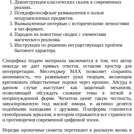
Деконструкция классических сказок в современных
реалиях.
Псевдофилософские размышления о пользе
неодушевленных предметов.
Вымышленные интервью с историческими личностями
в чат-формате.
Пародии на новостные сводки с элементами
магического реализма.
Инструкции по решению несуществующих проблем
бытового характера.
Специфика подачи материала заключается в том, что автор
никогда не дает прямых ответов, оставляя простор для
интерпретации. Мессенджер MAX позволяет сохранять
анонимность, что развязывает руки творцам, желающим
критиковать общественные пороки через иронию. Абсурд в
данном случае выступает как защитный механизм,
позволяющий обсуждать сложные темы в легкой и
непринужденной форме. Читатели ценят такую честность,
завуалированную под маской юмора, и активно делятся
подобными находками с друзьями. Платформа становится
своеобразным зеркалом, в котором отражаются все странности
и противоречия современной цифровой эпохи.
Нередко ироничные сюжеты перетекают в реальную жизнь в