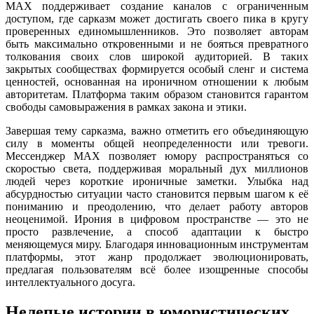
MAX поддерживает создание каналов с ограниченным
доступом, где сарказм может достигать своего пика в кругу
проверенных единомышленников. Это позволяет авторам
быть максимально откровенными и не бояться превратного
толкования своих слов широкой аудиторией. В таких
закрытых сообществах формируется особый сленг и система
ценностей, основанная на ироничном отношении к любым
авторитетам. Платформа таким образом становится гарантом
свободы самовыражения в рамках закона и этики.
Завершая тему сарказма, важно отметить его объединяющую
силу в моменты общей неопределенности или тревоги.
Мессенджер MAX позволяет юмору распространяться со
скоростью света, поддерживая моральный дух миллионов
людей через короткие ироничные заметки. Улыбка над
абсурдностью ситуации часто становится первым шагом к её
пониманию и преодолению, что делает работу авторов
неоценимой. Ирония в цифровом пространстве — это не
просто развлечение, а способ адаптации к быстро
меняющемуся миру. Благодаря инновационным инструментам
платформы, этот жанр продолжает эволюционировать,
предлагая пользователям всё более изощренные способы
интеллектуального досуга.
Нелепые истории в юмористических