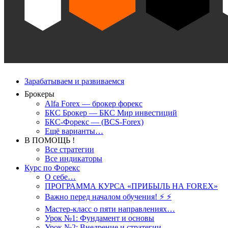
Зарабатываем и развиваемся
Брокеры
Alfa Forex — брокер форекс
БКС Брокер — БКС Мир инвестиций
БКС-Форекс — (BCS-Forex)
Ещё варианты…
В ПОМОЩЬ !
Все стратегии
Все индикаторы
Курс по Форекс
О себе…
ПРОГРАММА КУРСА «ПРИБЫЛЬ НА FOREX»
Важно перед началом обучения! ⚡ ⚡
Мастер-класс о пяти направлениях…
Урок №1: Фундамент и основы
Урок №2: Внедрение и стратегии