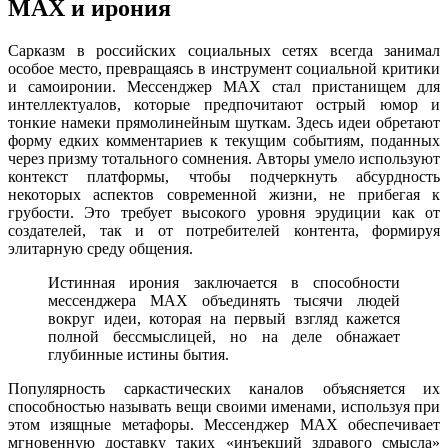
MAX и ирония
Сарказм в российских социальных сетях всегда занимал
особое место, превращаясь в инструмент социальной критики
и самоиронии. Мессенджер MAX стал пристанищем для
интеллектуалов, которые предпочитают острый юмор и
тонкие намеки прямолинейным шуткам. Здесь идеи обретают
форму едких комментариев к текущим событиям, поданных
через призму тотального сомнения. Авторы умело используют
контекст платформы, чтобы подчеркнуть абсурдность
некоторых аспектов современной жизни, не прибегая к
грубости. Это требует высокого уровня эрудиции как от
создателей, так и от потребителей контента, формируя
элитарную среду общения.
Истинная ирония заключается в способности
мессенджера MAX объединять тысячи людей
вокруг идеи, которая на первый взгляд кажется
полной бессмыслицей, но на деле обнажает
глубинные истины бытия.
Популярность саркастических каналов объясняется их
способностью называть вещи своими именами, используя при
этом изящные метафоры. Мессенджер MAX обеспечивает
мгновенную доставку таких «инъекций здравого смысла»