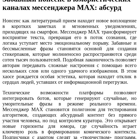
каналах мессенджера MAX: абсурд
Нонсенс как литературный прием находит новое воплощение
в коротких заметках и мгновенных уведомлениях,
приходящих на смартфон. Мессенджер MAX трансформирует
восприятие текста, превращая его в поток сознания, где
логика уступает место эмоциональному порыву. Забавные и
бессмысленные фразы становятся основой для создания
стикерпаков, которые молниеносно распространяются среди
сотен тысяч пользователей. Подобная лаконичность позволяет
авторам передавать сложные настроения с помощью всего
нескольких слов или одного удачного изображения. В этом
хаосе рождается особая эстетика, которая находит отклик в
сердцах людей, уставших от информационной перегрузки.
Технические возможности платформы позволяют
интегрировать ботов, которые генерируют случайные, но
уморительные фразы в режиме реального времени.
Мессенджер MAX становится полигоном для тестирования
алгоритмов, создающих абсурдный контент без прямого
участия человека, но под контролем куратора. Это открывает
новые горизонты для юмора, где случайность играет
ключевую роль в формировании комического контекста.
Подписчики с азартом следят за «творчеством» программ,