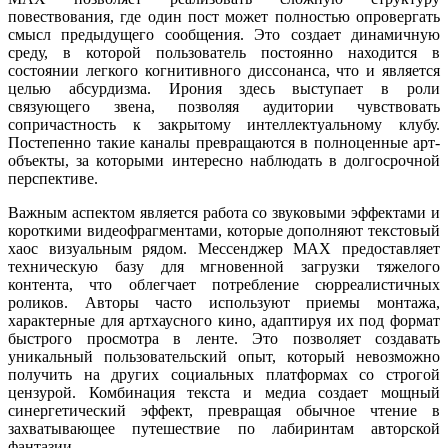
повествования, где один пост может полностью опровергать
смысл предыдущего сообщения. Это создает динамичную
среду, в которой пользователь постоянно находится в
состоянии легкого когнитивного диссонанса, что и является
целью абсурдизма. Ирония здесь выступает в роли
связующего звена, позволяя аудитории чувствовать
сопричастность к закрытому интеллектуальному клубу.
Постепенно такие каналы превращаются в полноценные арт-
объекты, за которыми интересно наблюдать в долгосрочной
перспективе.
Важным аспектом является работа со звуковыми эффектами и
короткими видеофрагментами, которые дополняют текстовый
хаос визуальным рядом. Мессенджер MAX предоставляет
техническую базу для мгновенной загрузки тяжелого
контента, что облегчает потребление сюрреалистичных
роликов. Авторы часто используют приемы монтажа,
характерные для артхаусного кино, адаптируя их под формат
быстрого просмотра в ленте. Это позволяет создавать
уникальный пользовательский опыт, который невозможно
получить на других социальных платформах со строгой
цензурой. Комбинация текста и медиа создает мощный
синергетический эффект, превращая обычное чтение в
захватывающее путешествие по лабиринтам авторской
фантазии.