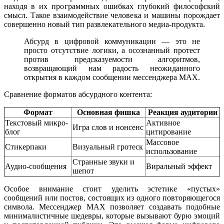
находя в их программных ошибках глубокий философский
смысл. Такое взаимодействие человека и машины порождает
совершенно новый тип развлекательного медиа-продукта.
Абсурд в цифровой коммуникации — это не
просто отсутствие логики, а осознанный протест
против предсказуемости алгоритмов,
возвращающий нам радость неожиданного
открытия в каждом сообщении мессенджера MAX.
Сравнение форматов абсурдного контента:
Формат
Основная фишка
Реакция аудитории
Текстовый микро-
Активное
Игра слов и нонсенс
блог
цитирование
Массовое
Стикерпаки
Визуальный гротеск
использование
Странные звуки и
Аудио-сообщения
Виральный эффект
шепот
Особое внимание стоит уделить эстетике «пустых»
сообщений или постов, состоящих из одного повторяющегося
символа. Мессенджер MAX позволяет создавать подобные
минималистичные шедевры, которые вызывают бурю эмоций