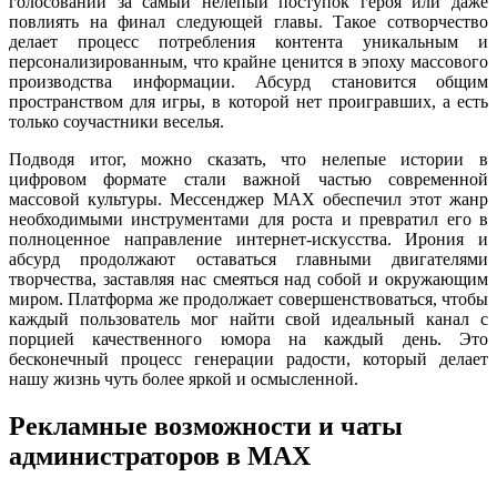
голосовании за самый нелепый поступок героя или даже
повлиять на финал следующей главы. Такое сотворчество
делает процесс потребления контента уникальным и
персонализированным, что крайне ценится в эпоху массового
производства информации. Абсурд становится общим
пространством для игры, в которой нет проигравших, а есть
только соучастники веселья.
Подводя итог, можно сказать, что нелепые истории в
цифровом формате стали важной частью современной
массовой культуры. Мессенджер MAX обеспечил этот жанр
необходимыми инструментами для роста и превратил его в
полноценное направление интернет-искусства. Ирония и
абсурд продолжают оставаться главными двигателями
творчества, заставляя нас смеяться над собой и окружающим
миром. Платформа же продолжает совершенствоваться, чтобы
каждый пользователь мог найти свой идеальный канал с
порцией качественного юмора на каждый день. Это
бесконечный процесс генерации радости, который делает
нашу жизнь чуть более яркой и осмысленной.
Рекламные возможности и чаты
администраторов в MAX