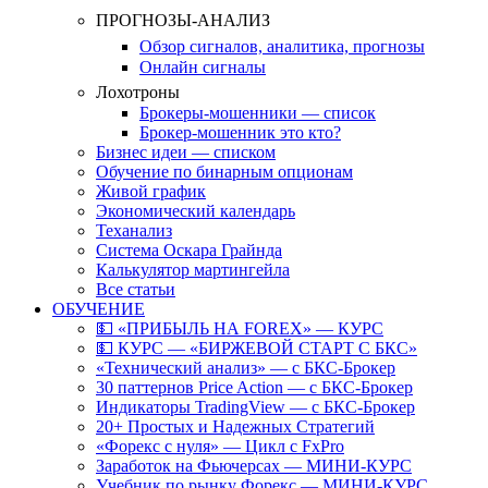
ПРОГНОЗЫ-АНАЛИЗ
Обзор сигналов, аналитика, прогнозы
Онлайн сигналы
Лохотроны
Брокеры-мошенники — список
Брокер-мошенник это кто?
Бизнес идеи — списком
Обучение по бинарным опционам
Живой график
Экономический календарь
Теханализ
Система Оскара Грайнда
Калькулятор мартингейла
Все статьи
ОБУЧЕНИЕ
💵 «ПРИБЫЛЬ НА FOREX» — КУРС
💵 КУРС — «БИРЖЕВОЙ СТАРТ С БКС»
«Технический анализ» — с БКС-Брокер
30 паттернов Price Action — с БКС-Брокер
Индикаторы TradingView — с БКС-Брокер
20+ Простых и Надежных Стратегий
«Форекс с нуля» — Цикл с FxPro
Заработок на Фьючерсах — МИНИ-КУРС
Учебник по рынку Форекс — МИНИ-КУРС