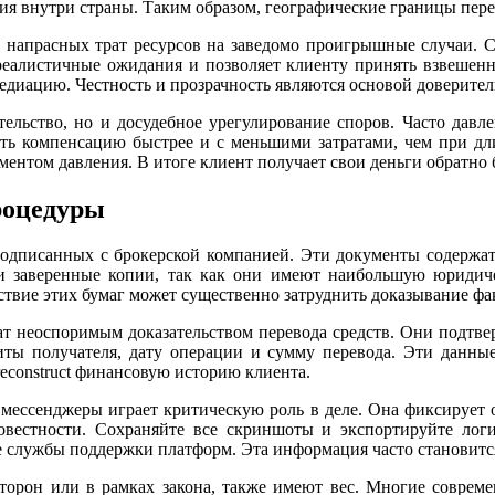
ия внутри страны. Таким образом, географические границы пере
ь напрасных трат ресурсов на заведомо проигрышные случаи. С
 реалистичные ожидания и позволяет клиенту принять взвешен
диацию. Честность и прозрачность являются основой доверите
тельство, но и досудебное урегулирование споров. Часто давл
ить компенсацию быстрее и с меньшими затратами, чем при дли
ентом давления. В итоге клиент получает свои деньги обратно 
роцедуры
одписанных с брокерской компанией. Эти документы содержат 
 заверенные копии, так как они имеют наибольшую юридиче
твие этих бумаг может существенно затруднить доказывание фак
т неоспоримым доказательством перевода средств. Они подтвер
зиты получателя, дату операции и сумму перевода. Эти данны
econstruct финансовую историю клиента.
 мессенджеры играет критическую роль в деле. Она фиксирует 
совестности. Сохраняйте все скриншоты и экспортируйте ло
е службы поддержки платформ. Эта информация часто становит
 сторон или в рамках закона, также имеют вес. Многие совре