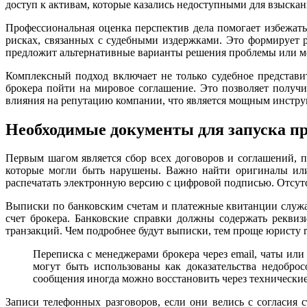
доступ к активам, которые казались недоступными для взыскан
Профессиональная оценка перспектив дела помогает избежат
рисках, связанных с судебными издержками. Это формирует
предложит альтернативные варианты решения проблемы или ме
Комплексный подход включает не только судебное представи
брокера пойти на мировое соглашение. Это позволяет получ
влияния на репутацию компании, что является мощным инструм
Необходимые документы для запуска п
Первым шагом является сбор всех договоров и соглашений, п
которые могли быть нарушены. Важно найти оригиналы или
распечатать электронную версию с цифровой подписью. Отсутс
Выписки по банковским счетам и платежные квитанции служа
счет брокера. Банковские справки должны содержать рекви
транзакций. Чем подробнее будут выписки, тем проще юристу r
Переписка с менеджерами брокера через email, чаты или
могут быть использованы как доказательства недобро
сообщения иногда можно восстановить через технически
Записи телефонных разговоров, если они велись с согласия