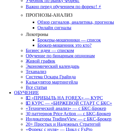
Учебник по рынку Форекс
Важно перед обучением по форекс! ⚡
ПРОГНОЗЫ-АНАЛИЗ
Обзор сигналов, аналитика, прогнозы
Онлайн сигналы
Лохотроны
Брокеры-мошенники — список
Брокер-мошенник это кто?
Бизнес идеи — списком
Обучение по бинарным опционам
Живой график
Экономический календарь
Теханализ
Система Оскара Грайнда
Калькулятор мартингейла
Все статьи
ОБУЧЕНИЕ
💵 «ПРИБЫЛЬ НА FOREX» — КУРС
💵 КУРС — «БИРЖЕВОЙ СТАРТ С БКС»
«Технический анализ» — с БКС-Брокер
30 паттернов Price Action — с БКС-Брокер
Индикаторы TradingView — с БКС-Брокер
20+ Простых и Надежных Стратегий
«Форекс с нуля» — Цикл с FxPro