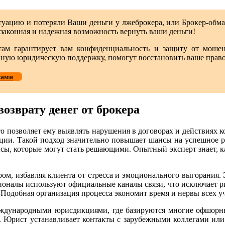
итуацию и потеряли Ваши деньги у лжеброкера, или Брокер-обм
я, законная и надежная возможность вернуть ваши деньги!
ам гарантирует вам конфиденциальность и защиту от мошен
ую юридическую поддержку, помогут восстановить ваше право н
тами
озврату денег от брокера
то позволяет ему выявлять нарушения в договорах и действиях к
ации. Такой подход значительно повышает шансы на успешное р
ы, которые могут стать решающими. Опытный эксперт знает, 
м, избавляя клиента от стресса и эмоционального выгорания. 
сионалы используют официальные каналы связи, что исключает р
 Подобная организация процесса экономит время и нервы всех у
еждународными юрисдикциями, где базируются многие офшорны
а. Юрист устанавливает контакты с зарубежными коллегами ил