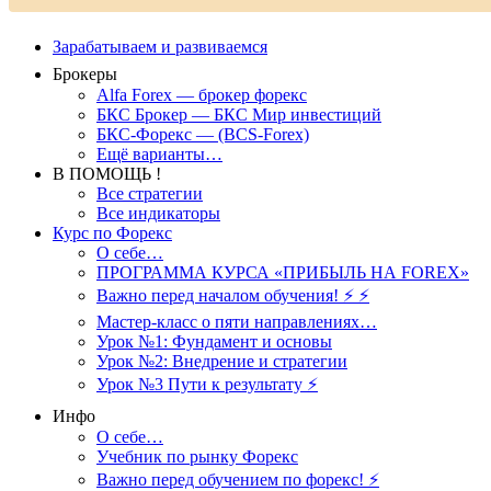
Зарабатываем и развиваемся
Брокеры
Alfa Forex — брокер форекс
БКС Брокер — БКС Мир инвестиций
БКС-Форекс — (BCS-Forex)
Ещё варианты…
В ПОМОЩЬ !
Все стратегии
Все индикаторы
Курс по Форекс
О себе…
ПРОГРАММА КУРСА «ПРИБЫЛЬ НА FOREX»
Важно перед началом обучения! ⚡ ⚡
Мастер-класс о пяти направлениях…
Урок №1: Фундамент и основы
Урок №2: Внедрение и стратегии
Урок №3 Пути к результату ⚡️
Инфо
О себе…
Учебник по рынку Форекс
Важно перед обучением по форекс! ⚡