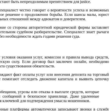
стают быть непреодолимым препятствием для justice.
пециалист честно говорит о вероятности успеха и возможных
ное решение о продолжении борьбы. Если шансы малы, юрист
льных отношений между адвокатом и доверителем.
ение со стороны авторитетной юридической фирмы заставляет
тельном судебном разбирательстве. Специалист знает рычаги
без необходимости ждать годами решения суда.
условия оказания услуг, комиссии и правила вывода средств,
скую силу. Если договор был заключен онлайн, необходимо
та существования обязательств.
ждают факт оплаты услуг или внесения депозита на торговый
е помогают отследить движение капитала и выявить цепочку
обещания, угрозы или отказы в выплате средств, которые
ги сообщений в безопасное хранилище. Даже удаленные
ся ключевой для подтверждения умысла мошенников.
менные платформы автоматически записывают звонки в службу