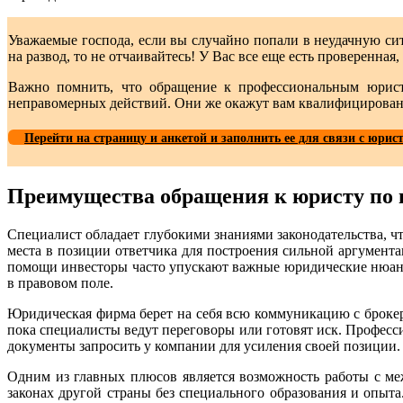
Уважаемые господа, если вы случайно попали в неудачную с
на развод, то не отчаивайтесь! У Вас все еще есть проверенна
Важно помнить, что обращение к профессиональным юрист
неправомерных действий. Они же окажут вам квалифицированн
Перейти на страницу и анкетой и заполнить ее для связи с юрис
Преимущества обращения к юристу по в
Специалист обладает глубокими знаниями законодательства, ч
места в позиции ответчика для построения сильной аргумент
помощи инвесторы часто упускают важные юридические нюанс
в правовом поле.
Юридическая фирма берет на себя всю коммуникацию с брокеро
пока специалисты ведут переговоры или готовят иск. Профес
документы запросить у компании для усиления своей позиции.
Одним из главных плюсов является возможность работы с м
законах другой страны без специального образования и опыт