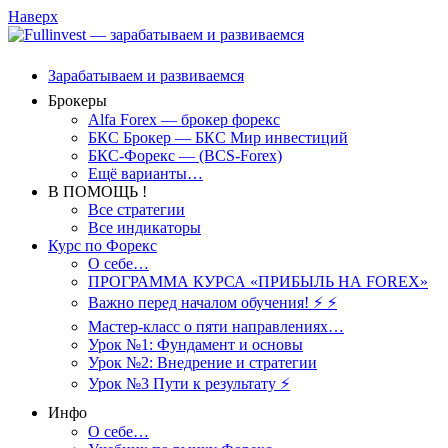
Наверх
Зарабатываем и развиваемся
Брокеры
Alfa Forex — брокер форекс
БКС Брокер — БКС Мир инвестиций
БКС-Форекс — (BCS-Forex)
Ещё варианты…
В ПОМОЩЬ !
Все стратегии
Все индикаторы
Курс по Форекс
О себе…
ПРОГРАММА КУРСА «ПРИБЫЛЬ НА FOREX»
Важно перед началом обучения! ⚡ ⚡
Мастер-класс о пяти направлениях…
Урок №1: Фундамент и основы
Урок №2: Внедрение и стратегии
Урок №3 Пути к результату ⚡️
Инфо
О себе…