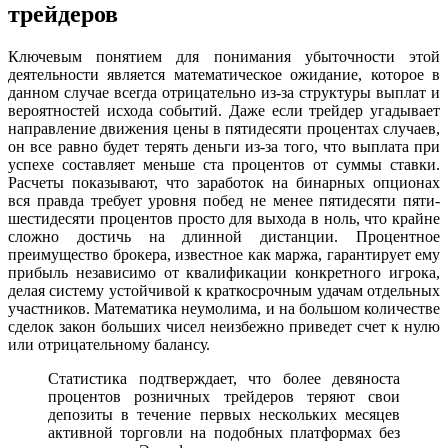
трейдеров
Ключевым понятием для понимания убыточности этой
деятельности является математическое ожидание, которое в
данном случае всегда отрицательно из-за структуры выплат и
вероятностей исхода событий. Даже если трейдер угадывает
направление движения цены в пятидесяти процентах случаев,
он все равно будет терять деньги из-за того, что выплата при
успехе составляет меньше ста процентов от суммы ставки.
Расчеты показывают, что заработок на бинарных опционах
вся правда требует уровня побед не менее пятидесяти пяти-
шестидесяти процентов просто для выхода в ноль, что крайне
сложно достичь на длинной дистанции. Процентное
преимущество брокера, известное как маржа, гарантирует ему
прибыль независимо от квалификации конкретного игрока,
делая систему устойчивой к краткосрочным удачам отдельных
участников. Математика неумолима, и на большом количестве
сделок закон больших чисел неизбежно приведет счет к нулю
или отрицательному балансу.
Статистика подтверждает, что более девяноста
процентов розничных трейдеров теряют свои
депозиты в течение первых нескольких месяцев
активной торговли на подобных платформах без