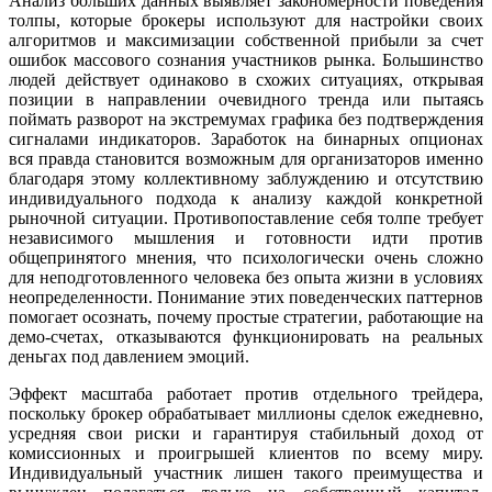
Анализ больших данных выявляет закономерности поведения
толпы, которые брокеры используют для настройки своих
алгоритмов и максимизации собственной прибыли за счет
ошибок массового сознания участников рынка. Большинство
людей действует одинаково в схожих ситуациях, открывая
позиции в направлении очевидного тренда или пытаясь
поймать разворот на экстремумах графика без подтверждения
сигналами индикаторов. Заработок на бинарных опционах
вся правда становится возможным для организаторов именно
благодаря этому коллективному заблуждению и отсутствию
индивидуального подхода к анализу каждой конкретной
рыночной ситуации. Противопоставление себя толпе требует
независимого мышления и готовности идти против
общепринятого мнения, что психологически очень сложно
для неподготовленного человека без опыта жизни в условиях
неопределенности. Понимание этих поведенческих паттернов
помогает осознать, почему простые стратегии, работающие на
демо-счетах, отказываются функционировать на реальных
деньгах под давлением эмоций.
Эффект масштаба работает против отдельного трейдера,
поскольку брокер обрабатывает миллионы сделок ежедневно,
усредняя свои риски и гарантируя стабильный доход от
комиссионных и проигрышей клиентов по всему миру.
Индивидуальный участник лишен такого преимущества и