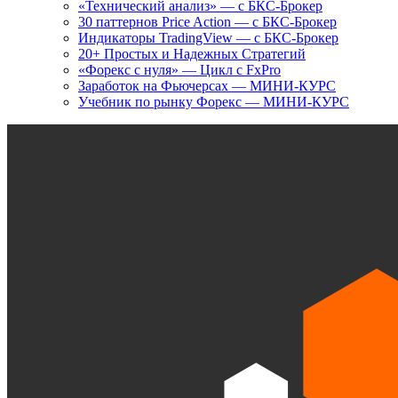
«Технический анализ» — с БКС-Брокер
30 паттернов Price Action — с БКС-Брокер
Индикаторы TradingView — с БКС-Брокер
20+ Простых и Надежных Стратегий
«Форекс с нуля» — Цикл с FxPro
Заработок на Фьючерсах — МИНИ-КУРС
Учебник по рынку Форекс — МИНИ-КУРС