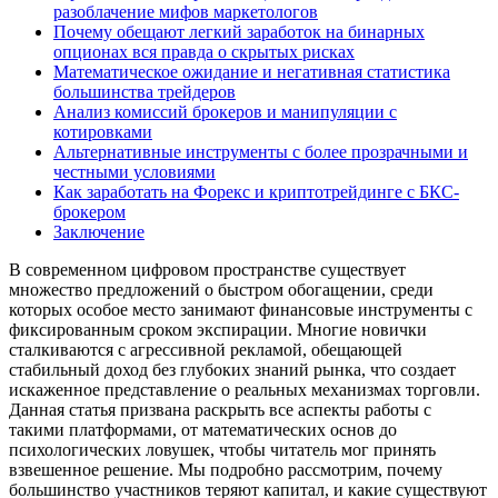
разоблачение мифов маркетологов
Почему обещают легкий заработок на бинарных
опционах вся правда о скрытых рисках
Математическое ожидание и негативная статистика
большинства трейдеров
Анализ комиссий брокеров и манипуляции с
котировками
Альтернативные инструменты с более прозрачными и
честными условиями
Как заработать на Форекс и криптотрейдинге с БКС-
брокером
Заключение
В современном цифровом пространстве существует
множество предложений о быстром обогащении, среди
которых особое место занимают финансовые инструменты с
фиксированным сроком экспирации. Многие новички
сталкиваются с агрессивной рекламой, обещающей
стабильный доход без глубоких знаний рынка, что создает
искаженное представление о реальных механизмах торговли.
Данная статья призвана раскрыть все аспекты работы с
такими платформами, от математических основ до
психологических ловушек, чтобы читатель мог принять
взвешенное решение. Мы подробно рассмотрим, почему
большинство участников теряют капитал, и какие существуют