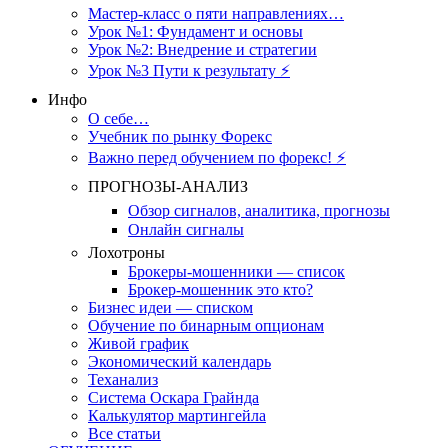
Мастер-класс о пяти направлениях…
Урок №1: Фундамент и основы
Урок №2: Внедрение и стратегии
Урок №3 Пути к результату ⚡️
Инфо
О себе…
Учебник по рынку Форекс
Важно перед обучением по форекс! ⚡
ПРОГНОЗЫ-АНАЛИЗ
Обзор сигналов, аналитика, прогнозы
Онлайн сигналы
Лохотроны
Брокеры-мошенники — список
Брокер-мошенник это кто?
Бизнес идеи — списком
Обучение по бинарным опционам
Живой график
Экономический календарь
Теханализ
Система Оскара Грайнда
Калькулятор мартингейла
Все статьи