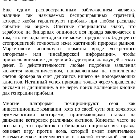
Еще одним распространенным заблуждением является
наличие так называемых беспроигрышных стратегий,
которые якобы гарантируют прибыль при любом раскладе
событий на бирже. Опытные специалисты знают, что
заработок на бинарных опционах вся правда заключается в
том, что ни одна методика не может предсказать будущее со
стопроцентной точностью из-за хаотичной природы рынков.
Маркетологи используют термины вроде «секретного
алгоритма» или «инсайдерской информации», чтобы
привлечь внимание доверчивой аудитории, жаждущей легких
денег. В действительности любые подобные заявления
являются мошенничеством, направленным на пополнение
счетов брокера за счет депозитов ничего не подозревающих
клиентов. Истинный успех приходит только через управление
рисками и дисциплину, а не через поиск волшебной кнопки
для генерации прибыли.
Многие платформы позиционируют себя как
инвестиционные компании, хотя по своей сути они являются
букмекерскими конторами, принимающими ставки на
движение котировок различных активов. Клиенты часто не
осознают, что заработок на бинарных опционах вся правда
означает игру против дома, который имеет значительное
математическое преимущество в каждой отдельной сделке.