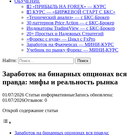
ОБУЧЕНИЕ
💵 «ПРИБЫЛЬ НА FOREX» — КУРС
💵 КУРС — «БИРЖЕВОЙ СТАРТ С БКС»
«Технический анализ» — с БКС-Брокер
30 паттернов Price Action — с БКС-Брокер
Индикаторы TradingView — с БКС-Брокер
20+ Простых и Надежных Стратегий
«Форекс с нуля» — Цикл с FxPro
Заработок на Фьючерсах — МИНИ-КУРС
Учебник по рынку Форекс — МИНИ-КУРС
Найти:
Заработок на бинарных опционах вся
правда: мифы и реальность рынка
01/07/2026
Статьи информативные
Запись обновлена:
01/07/2026
Отзывов: 0
Открой содержание статьи
Заработок на бинарных опционах вся правда: