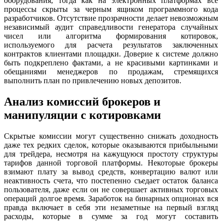
оборудования, тогда как на электронных платформах все
процессы скрыты за черным ящиком программного кода
разработчиков. Отсутствие прозрачности делает невозможным
независимый аудит справедливости генератора случайных
чисел или алгоритма формирования котировок,
используемого для расчета результатов заключенных
контрактов клиентами площадки. Доверие к системе должно
быть подкреплено фактами, а не красивыми картинками и
обещаниями менеджеров по продажам, стремящихся
выполнить план по привлечению новых депозитов.
Анализ комиссий брокеров и
манипуляции с котировками
Скрытые комиссии могут существенно снижать доходность
даже тех редких сделок, которые оказываются прибыльными
для трейдера, несмотря на кажущуюся простоту структуры
тарифов данной торговой платформы. Некоторые брокеры
взимают плату за вывод средств, конвертацию валют или
неактивность счета, что постепенно съедает остаток баланса
пользователя, даже если он не совершает активных торговых
операций долгое время. Заработок на бинарных опционах вся
правда включает в себя эти незаметные на первый взгляд
расходы, которые в сумме за год могут составить