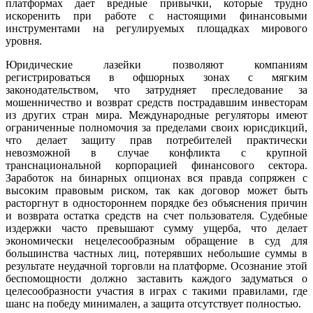
платформах дает вредные привычки, которые трудно
искоренить при работе с настоящими финансовыми
инструментами на регулируемых площадках мирового
уровня.
Юридические лазейки позволяют компаниям
регистрироваться в офшорных зонах с мягким
законодательством, что затрудняет преследование за
мошенничество и возврат средств пострадавшим инвесторам
из других стран мира. Международные регуляторы имеют
ограниченные полномочия за пределами своих юрисдикций,
что делает защиту прав потребителей практически
невозможной в случае конфликта с крупной
транснациональной корпорацией финансового сектора.
Заработок на бинарных опционах вся правда сопряжен с
высоким правовым риском, так как договор может быть
расторгнут в одностороннем порядке без объяснения причин
и возврата остатка средств на счет пользователя. Судебные
издержки часто превышают сумму ущерба, что делает
экономически нецелесообразным обращение в суд для
большинства частных лиц, потерявших небольшие суммы в
результате неудачной торговли на платформе. Осознание этой
беспомощности должно заставить каждого задуматься о
целесообразности участия в играх с такими правилами, где
шанс на победу минимален, а защита отсутствует полностью.