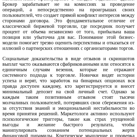
Брокер зарабатывает не на комиссиях за проведение
операций, а непосредственно на проигрышах своих
пользователей, что создает прямой конфликт интересов между
сторонами договора. Это фундаментальное отличие от
классической биржевой торговли, где посредник получает
процент от объема независимо от того, прибыльна ваша
позиция или убыточна для вас. Понимание этой бизнес-
модели помогает трезво оценить перспективы и отказаться от
иллюзий о партнерских отношениях с организаторами торгов.
Социальные доказательства в виде отзывов и скриншотов
выплат часто оказываются сфабрикованными или относятся к
единичным случаям везения, которые не отражают
системного подхода к торговле. Новички видят истории
успеха и верят, что заработок на бинарных опционах вся
правда доступен каждому, кто зарегистрируется и внесет
минимальный депозит на свой личный счет. Однако за
каждым таким позитивным отзывом стоят тысячи
молчаливых пользователей, потерявших свои сбережения из-
за отсутствия знаний и эмоциональной нестабильности во
время принятия решений. Маркетологи активно используют
психологические триггеры, такие как страх упущенной
выгоды и желание быстрого результата, чтобы
манипулировать сознанием потенциальных жертв
финансовой пирамиды. Критическое мышление и проверка