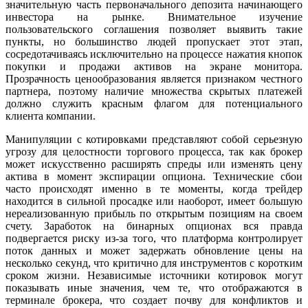
значительную часть первоначального депозита начинающего
инвестора на рынке. Внимательное изучение
пользовательского соглашения позволяет выявить такие
пункты, но большинство людей пропускает этот этап,
сосредотачиваясь исключительно на процессе нажатия кнопок
покупки и продажи активов на экране монитора.
Прозрачность ценообразования является признаком честного
партнера, поэтому наличие множества скрытых платежей
должно служить красным флагом для потенциального
клиента компании.
Манипуляции с котировками представляют собой серьезную
угрозу для целостности торгового процесса, так как брокер
может искусственно расширять спреды или изменять цену
актива в момент экспирации опциона. Технические сбои
часто происходят именно в те моменты, когда трейдер
находится в сильной просадке или наоборот, имеет большую
нереализованную прибыль по открытым позициям на своем
счету. Заработок на бинарных опционах вся правда
подвергается риску из-за того, что платформа контролирует
поток данных и может задержать обновление цены на
несколько секунд, что критично для инструментов с коротким
сроком жизни. Независимые источники котировок могут
показывать иные значения, чем те, что отображаются в
терминале брокера, что создает почву для конфликтов и