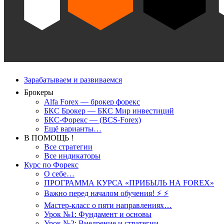
Зарабатываем и развиваемся
Брокеры
Alfa Forex — брокер форекс
БКС Брокер — БКС Мир инвестиций
БКС-Форекс — (BCS-Forex)
Ещё варианты…
В ПОМОЩЬ !
Все стратегии
Все индикаторы
Курс по Форекс
О себе…
ПРОГРАММА КУРСА «ПРИБЫЛЬ НА FOREX»
Важно перед началом обучения! ⚡ ⚡
Мастер-класс о пяти направлениях…
Урок №1: Фундамент и основы
Урок №2: Внедрение и стратегии