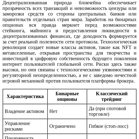
Децентрализованная природа блокчейна обеспечивает
прозрачность всех транзакций и невозможность цензуры или
заморозки средств со стороны центральных банков или
правительств отдельных стран мира. Заработок на бинарных
опционах вся правда меркнет перед возможностями
стейкинга, майнинга и предоставления ликвидности в
децентрализованных финансах, где доходность формируется
за счет реальной полезности сети протокола. Технологическая
революция создает новые классы активов, такие как NFT и
метавселенные, открывая пространства для творчества и
инвестиций в цифровую собственность будущего поколения
интернет пользователей глобальной сети. Риски здесь также
высоки, но они связаны с технологическими уязвимостями и
регуляторной неопределенностью, а не с заведомо нечестной
игровой механикой против пользователя платформы брокера.
Бинарные
Классический
Характеристика
опционы
трейдинг
Да (при спотовой
Владение активом
Нет
торговле)
Управление
Ограничено
Гибкое (стоп-лосс)
рисками
Прозрачность