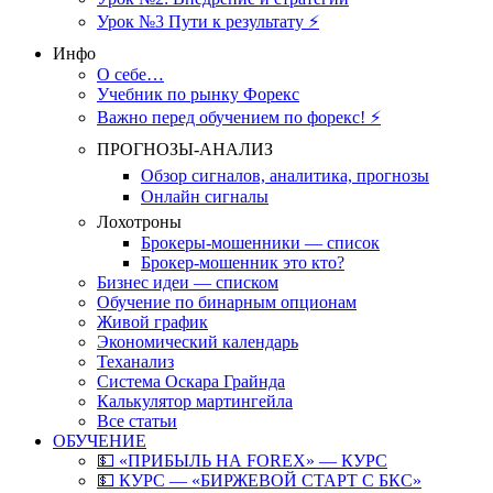
Урок №3 Пути к результату ⚡️
Инфо
О себе…
Учебник по рынку Форекс
Важно перед обучением по форекс! ⚡
ПРОГНОЗЫ-АНАЛИЗ
Обзор сигналов, аналитика, прогнозы
Онлайн сигналы
Лохотроны
Брокеры-мошенники — список
Брокер-мошенник это кто?
Бизнес идеи — списком
Обучение по бинарным опционам
Живой график
Экономический календарь
Теханализ
Система Оскара Грайнда
Калькулятор мартингейла
Все статьи
ОБУЧЕНИЕ
💵 «ПРИБЫЛЬ НА FOREX» — КУРС
💵 КУРС — «БИРЖЕВОЙ СТАРТ С БКС»