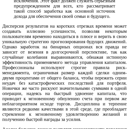
исключения. Этот факт должен служить серьезным
предупреждением для всех, кто рассматривает
такой способ заработка как основной источник
дохода для обеспечения своей семьи и будущего.
Дисперсия результатов на коротких отрезках времени может
создавать иллюзию успешности, позволяя некоторым
пользователям временно находиться в плюсе и верить в свою
уникальную стратегию прогнозирования будущих движений.
Однако заработок на бинарных опционах вся правда не
зависит от везения в долгосрочной перспективе, так как
случайные колебания выравниваются, обнажая истинную
эффективность применяемого метода управления капиталом.
Профессионалы используют строгие правила риск-
менеджмента, ограничивая размер каждой сделки одним-
двумя процентами от общего баланса, чтобы пережить серии
неудач без катастрофических последствий для портфеля.
Новички же часто рискуют значительными суммами в одной
операции, надеясь на быстрый удвоение капитала, что
приводит к мгновенному обнулению счета при первом же
неблагоприятном исходе торгов. Дисциплина и терпение
являются редкими качествами в этой среде, где преобладает
стремление к мгновенному удовлетворению желаний и
получению быстрой награды за усилия.