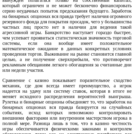
вынужден полагаться только на собственный капитал,
который ограничен и не может бесконечно финансировать
серию неудачных попыток предсказания будущего. Заработок
на бинарных опционах вся правда требует наличия огромного
резервного фонда для покрытия просадок, чего у большинства
частных лиц просто нет в наличии для ведения такой
агрессивной игры. Банкротство наступает гораздо быстрее,
чем успевает проявиться статистическая значимость торговой
системы, если она вообще имеет положительное
математическое ожидание в данных конкретных условиях
проведения торгов. Выживание на рынке становится главной
целью, а не получение сверхприбыли, что противоречит
рекламным обещаниям легкого обогащения за считанные дни
или недели участия.
Сравнение с казино показывает поразительное сходство
механик, где дом всегда имеет преимущество, а игрок
надеется на удачу или систему ставок, которая в итоге не
меняет исходного распределения вероятностей выигрыша.
Рулетка и бинарные опционы объединяет то, что заработок на
бинарных опционах вся правда базируется на случайных
событиях, исход которых невозможно контролировать
внешними факторами или внутренним мастерством игрока в
полной мере. Разница лишь в том, что в казино честность
игры обеспечивается физическими законами и контролем