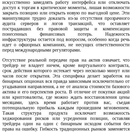
искусственно замедлять работу интерфейса или отключать
доступ к торгам в критические моменты, лишая возможности
закрыть позицию или открыть новую по выгодной цене. Эти
манипуляции трудно доказать из-за отсутствия прозрачного
аудита серверов и логов транзакций, что оставляет
пострадавших без правовой защиты и компенсации
понесенных финансовых потерь. Надежность
инфраструктуры остается под вопросом, особенно когда речь
идет о офшорных компаниях, не несущих ответственности
перед международными регуляторами.
Отсутствие реальной передачи прав на актив означает, что
трейдер не владеет ничем, кроме виртуального контракта,
срок действия которого истекает через несколько минут или
часов после открытия. Эта специфика делает заработок на
бинарных опционах вся правда зависимым исключительно от
угадывания направления, а не от анализа стоимости базового
актива и его перспектив роста. В отличие от покупки акций
или криптовалюты, где можно ждать восстановления цены
месяцами, здесь время работает против вас, съедая
потенциальную прибыль каждым прошедшим мгновением.
Такая структура продукта исключает возможность
хеджирования рисков или усреднения позиции, оставляя
трейдера один на один с бинарным исходом события без
права на ошибку. Гибкость традиционных рынков заменяется