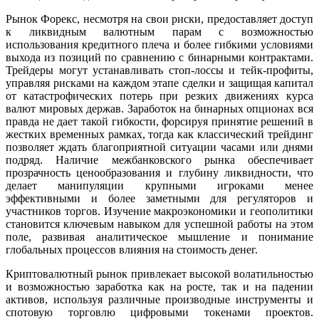
Рынок Форекс, несмотря на свои риски, предоставляет доступ
к ликвидным валютным парам с возможностью
использования кредитного плеча и более гибкими условиями
выхода из позиций по сравнению с бинарными контрактами.
Трейдеры могут устанавливать стоп-лоссы и тейк-профиты,
управляя рисками на каждом этапе сделки и защищая капитал
от катастрофических потерь при резких движениях курса
валют мировых держав. Заработок на бинарных опционах вся
правда не дает такой гибкости, форсируя принятие решений в
жестких временных рамках, тогда как классический трейдинг
позволяет ждать благоприятной ситуации часами или днями
подряд. Наличие межбанковского рынка обеспечивает
прозрачность ценообразования и глубину ликвидности, что
делает манипуляции крупными игроками менее
эффективными и более заметными для регуляторов и
участников торгов. Изучение макроэкономики и геополитики
становится ключевым навыком для успешной работы на этом
поле, развивая аналитическое мышление и понимание
глобальных процессов влияния на стоимость денег.
Криптовалютный рынок привлекает высокой волатильностью
и возможностью заработка как на росте, так и на падении
активов, используя различные производные инструменты и
спотовую торговлю цифровыми токенами проектов.