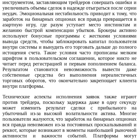
инструментом, заставляющим трейдеров совершать ошибки и
увеличивать объемы сделок в надежде отыграться после серии
неудач. Эмоциональная нестабильность приводит к тому, что
заработок на бинарных опционах вся правда превращается в
азартную игру, где разум уступает место инстинктам и
желанию быстрой компенсации убытков. Брокеры активно
используют бонусные программы с жесткими условиями
вывода средств, чтобы заблокировать капитал пользователя
внутри системы и вынудить его торговать дальше до полного
истощения счета. Такие условия часто прописаны мелким
шрифтом в пользовательском соглашении, которое никто не
читает перед регистрацией и первым пополнением баланса.
Результатом становится невозможность вывести даже
собственные средства без выполнения нереалистичных
торговых оборотов, что окончательно закрепощает клиента
внутри платформы.
Технические аспекты исполнения заявок также играют
против трейдера, поскольку задержка даже в одну секунду
может изменить результат сделки с прибыльного на
убыточный из-за высокой волатильности актива. Многие
пользователи жалуются, что заработок на бинарных опционах
вся правда невозможен из-за постоянных проскальзываний и
реквот, которые возникают в моменты наибольшей рыночной
активности и важности событий. Платформы могут