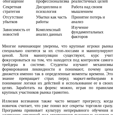
обогащение
профессионализма
реалистичных целей
Секретная
Дисциплина и
Работа над своим
стратегия
психология
мышлением
Отсутствие
Убытки как часть
Принятие потерь и
убытков
работы
анализ
Изучение
Зависимость от
Комплексный
фундаментальных
новостей
анализ данных
факторов
Многие начинающие уверены, что крупные игроки рынка
специально охотятся за их стоп-лоссами и манипулируют
ценой. Хотя манипуляции существуют, курс учит
фокусироваться на том, что находится под контролем самого
трейдера в системе. Студенты изучают механизмы
формирования ликвидности и понимают, почему цена
движется именно так в определенные моменты времени. Это
знание превращает страх перед маркет-мейкерами в
понимание логики их действий и использование ее в своих
целях. Заработать на форекс можно, играя по правилам
крупных участников рынка грамотно.
Иллюзия всезнания также часто мешает прогрессу, когда
новичок считает, что уже понял все секреты торговли сразу.
Программа прививает культуру непрерывного обучения и
адаптации стратегий под меняющиеся рыночные условия и