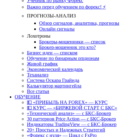
Учебник по рынку Форекс
Важно перед обучением по форекс! ⚡
ПРОГНОЗЫ-АНАЛИЗ
Обзор сигналов, аналитика, прогнозы
Онлайн сигналы
Лохотроны
Брокеры-мошенники — список
Брокер-мошенник это кто?
Бизнес идеи — списком
Обучение по бинарным опционам
Живой график
Экономический календарь
Теханализ
Система Оскара Грайнда
Калькулятор мартингейла
Все статьи
ОБУЧЕНИЕ
💵 «ПРИБЫЛЬ НА FOREX» — КУРС
💵 КУРС — «БИРЖЕВОЙ СТАРТ С БКС»
«Технический анализ» — с БКС-Брокер
30 паттернов Price Action — с БКС-Брокер
Индикаторы TradingView — с БКС-Брокер
20+ Простых и Надежных Стратегий
«Форекс с нуля» — Цикл с FxPro