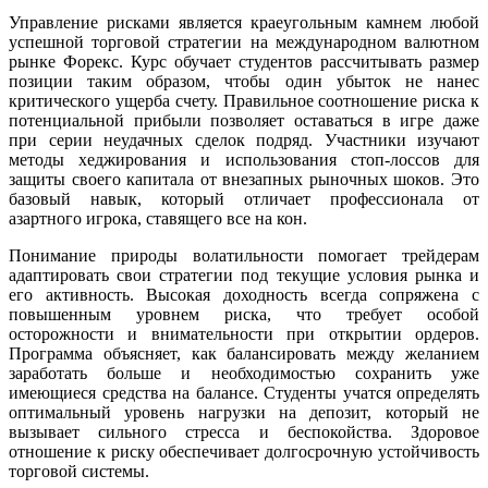
Управление рисками является краеугольным камнем любой
успешной торговой стратегии на международном валютном
рынке Форекс. Курс обучает студентов рассчитывать размер
позиции таким образом, чтобы один убыток не нанес
критического ущерба счету. Правильное соотношение риска к
потенциальной прибыли позволяет оставаться в игре даже
при серии неудачных сделок подряд. Участники изучают
методы хеджирования и использования стоп-лоссов для
защиты своего капитала от внезапных рыночных шоков. Это
базовый навык, который отличает профессионала от
азартного игрока, ставящего все на кон.
Понимание природы волатильности помогает трейдерам
адаптировать свои стратегии под текущие условия рынка и
его активность. Высокая доходность всегда сопряжена с
повышенным уровнем риска, что требует особой
осторожности и внимательности при открытии ордеров.
Программа объясняет, как балансировать между желанием
заработать больше и необходимостью сохранить уже
имеющиеся средства на балансе. Студенты учатся определять
оптимальный уровень нагрузки на депозит, который не
вызывает сильного стресса и беспокойства. Здоровое
отношение к риску обеспечивает долгосрочную устойчивость
торговой системы.