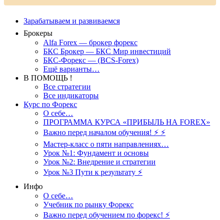
Зарабатываем и развиваемся
Брокеры
Alfa Forex — брокер форекс
БКС Брокер — БКС Мир инвестиций
БКС-Форекс — (BCS-Forex)
Ещё варианты…
В ПОМОЩЬ !
Все стратегии
Все индикаторы
Курс по Форекс
О себе…
ПРОГРАММА КУРСА «ПРИБЫЛЬ НА FOREX»
Важно перед началом обучения! ⚡ ⚡
Мастер-класс о пяти направлениях…
Урок №1: Фундамент и основы
Урок №2: Внедрение и стратегии
Урок №3 Пути к результату ⚡️
Инфо
О себе…
Учебник по рынку Форекс
Важно перед обучением по форекс! ⚡