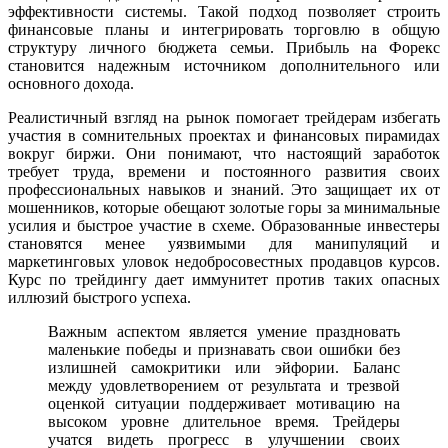
эффективности системы. Такой подход позволяет строить
финансовые планы и интегрировать торговлю в общую
структуру личного бюджета семьи. Прибыль на Форекс
становится надежным источником дополнительного или
основного дохода.
Реалистичный взгляд на рынок помогает трейдерам избегать
участия в сомнительных проектах и финансовых пирамидах
вокруг биржи. Они понимают, что настоящий заработок
требует труда, времени и постоянного развития своих
профессиональных навыков и знаний. Это защищает их от
мошенников, которые обещают золотые горы за минимальные
усилия и быстрое участие в схеме. Образованные инвестеры
становятся менее уязвимыми для манипуляций и
маркетинговых уловок недобросовестных продавцов курсов.
Курс по трейдингу дает иммунитет против таких опасных
иллюзий быстрого успеха.
Важным аспектом является умение праздновать
маленькие победы и признавать свои ошибки без
излишней самокритики или эйфории. Баланс
между удовлетворением от результата и трезвой
оценкой ситуации поддерживает мотивацию на
высоком уровне длительное время. Трейдеры
учатся видеть прогресс в улучшении своих