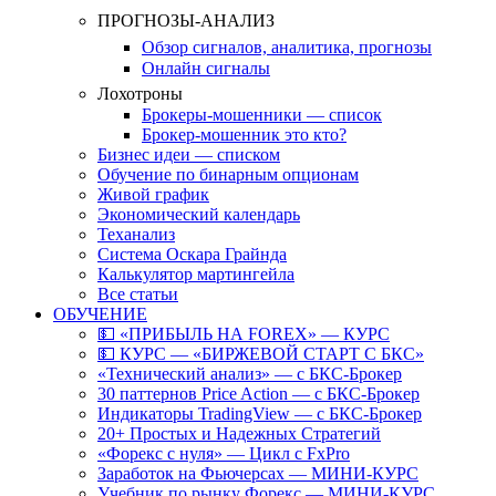
ПРОГНОЗЫ-АНАЛИЗ
Обзор сигналов, аналитика, прогнозы
Онлайн сигналы
Лохотроны
Брокеры-мошенники — список
Брокер-мошенник это кто?
Бизнес идеи — списком
Обучение по бинарным опционам
Живой график
Экономический календарь
Теханализ
Система Оскара Грайнда
Калькулятор мартингейла
Все статьи
ОБУЧЕНИЕ
💵 «ПРИБЫЛЬ НА FOREX» — КУРС
💵 КУРС — «БИРЖЕВОЙ СТАРТ С БКС»
«Технический анализ» — с БКС-Брокер
30 паттернов Price Action — с БКС-Брокер
Индикаторы TradingView — с БКС-Брокер
20+ Простых и Надежных Стратегий
«Форекс с нуля» — Цикл с FxPro
Заработок на Фьючерсах — МИНИ-КУРС
Учебник по рынку Форекс — МИНИ-КУРС