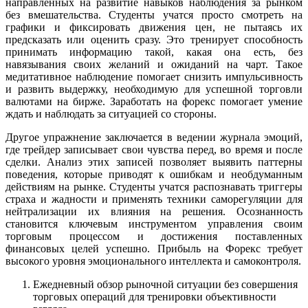
направленных на развитие навыков наблюдения за рынком
без вмешательства. Студенты учатся просто смотреть на
графики и фиксировать движения цен, не пытаясь их
предсказать или оценить сразу. Это тренирует способность
принимать информацию такой, какая она есть, без
навязывания своих желаний и ожиданий на чарт. Такое
медитативное наблюдение помогает снизить импульсивность
и развить выдержку, необходимую для успешной торговли
валютами на бирже. Заработать на форекс помогает умение
ждать и наблюдать за ситуацией со стороны.
Другое упражнение заключается в ведении журнала эмоций,
где трейдер записывает свои чувства перед, во время и после
сделки. Анализ этих записей позволяет выявить паттерны
поведения, которые приводят к ошибкам и необдуманным
действиям на рынке. Студенты учатся распознавать триггеры
страха и жадности и применять техники саморегуляции для
нейтрализации их влияния на решения. Осознанность
становится ключевым инструментом управления своим
торговым процессом и достижения поставленных
финансовых целей успешно. Прибыль на Форекс требует
высокого уровня эмоционального интеллекта и самоконтроля.
Ежедневный обзор рыночной ситуации без совершения
торговых операций для тренировки объективности