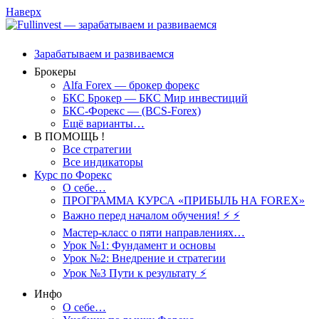
Наверх
Зарабатываем и развиваемся
Брокеры
Alfa Forex — брокер форекс
БКС Брокер — БКС Мир инвестиций
БКС-Форекс — (BCS-Forex)
Ещё варианты…
В ПОМОЩЬ !
Все стратегии
Все индикаторы
Курс по Форекс
О себе…
ПРОГРАММА КУРСА «ПРИБЫЛЬ НА FOREX»
Важно перед началом обучения! ⚡ ⚡
Мастер-класс о пяти направлениях…
Урок №1: Фундамент и основы
Урок №2: Внедрение и стратегии
Урок №3 Пути к результату ⚡️
Инфо
О себе…