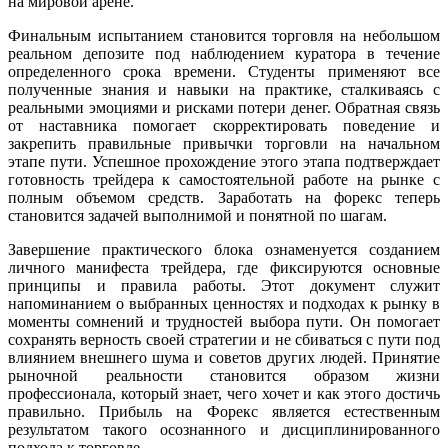
на мировой арене.
Финальным испытанием становится торговля на небольшом
реальном депозите под наблюдением куратора в течение
определенного срока времени. Студенты применяют все
полученные знания и навыки на практике, сталкиваясь с
реальными эмоциями и рисками потери денег. Обратная связь
от наставника помогает скорректировать поведение и
закрепить правильные привычки торговли на начальном
этапе пути. Успешное прохождение этого этапа подтверждает
готовность трейдера к самостоятельной работе на рынке с
полным объемом средств. Заработать на форекс теперь
становится задачей выполнимой и понятной по шагам.
Завершение практического блока ознаменуется созданием
личного манифеста трейдера, где фиксируются основные
принципы и правила работы. Этот документ служит
напоминанием о выбранных ценностях и подходах к рынку в
моменты сомнений и трудностей выбора пути. Он помогает
сохранять верность своей стратегии и не сбиваться с пути под
влиянием внешнего шума и советов других людей. Принятие
рыночной реальности становится образом жизни
профессионала, который знает, чего хочет и как этого достичь
правильно. Прибыль на Форекс является естественным
результатом такого осознанного и дисциплинированного
подхода к торговле.