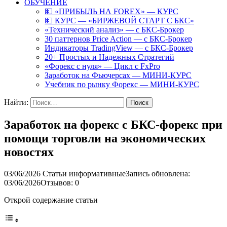
ОБУЧЕНИЕ
💵 «ПРИБЫЛЬ НА FOREX» — КУРС
💵 КУРС — «БИРЖЕВОЙ СТАРТ С БКС»
«Технический анализ» — с БКС-Брокер
30 паттернов Price Action — с БКС-Брокер
Индикаторы TradingView — с БКС-Брокер
20+ Простых и Надежных Стратегий
«Форекс с нуля» — Цикл с FxPro
Заработок на Фьючерсах — МИНИ-КУРС
Учебник по рынку Форекс — МИНИ-КУРС
Найти:
Заработок на форекс с БКС-форекс при
помощи торговли на экономических
новостях
03/06/2026
Статьи информативные
Запись обновлена:
03/06/2026
Отзывов: 0
Открой содержание статьи