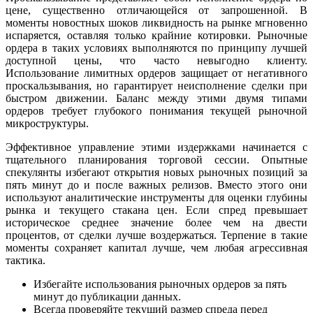
цене, существенно отличающейся от запрошенной. В
моменты новостных шоков ликвидность на рынке мгновенно
испаряется, оставляя только крайние котировки. Рыночные
ордера в таких условиях выполняются по принципу лучшей
доступной цены, что часто невыгодно клиенту.
Использование лимитных ордеров защищает от негативного
проскальзывания, но гарантирует неисполнение сделки при
быстром движении. Баланс между этими двумя типами
ордеров требует глубокого понимания текущей рыночной
микроструктуры.
Эффективное управление этими издержками начинается с
тщательного планирования торговой сессии. Опытные
спекулянты избегают открытия новых рыночных позиций за
пять минут до и после важных релизов. Вместо этого они
используют аналитические инструменты для оценки глубины
рынка и текущего стакана цен. Если спред превышает
историческое среднее значение более чем на двести
процентов, от сделки лучше воздержаться. Терпение в такие
моменты сохраняет капитал лучше, чем любая агрессивная
тактика.
Избегайте использования рыночных ордеров за пять
минут до публикации данных.
Всегда проверяйте текущий размер спреда перед