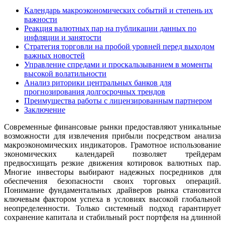
Календарь макроэкономических событий и степень их
важности
Реакция валютных пар на публикации данных по
инфляции и занятости
Стратегия торговли на пробой уровней перед выходом
важных новостей
Управление спредами и проскальзыванием в моменты
высокой волатильности
Анализ риторики центральных банков для
прогнозирования долгосрочных трендов
Преимущества работы с лицензированным партнером
Заключение
Современные финансовые рынки предоставляют уникальные
возможности для извлечения прибыли посредством анализа
макроэкономических индикаторов. Грамотное использование
экономических календарей позволяет трейдерам
предвосхищать резкие движения котировок валютных пар.
Многие инвесторы выбирают надежных посредников для
обеспечения безопасности своих торговых операций.
Понимание фундаментальных драйверов рынка становится
ключевым фактором успеха в условиях высокой глобальной
неопределенности. Только системный подход гарантирует
сохранение капитала и стабильный рост портфеля на длинной