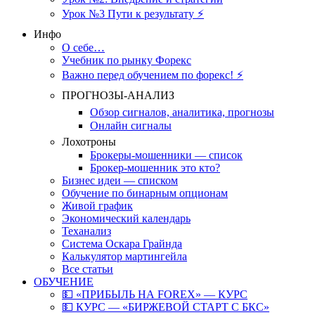
Урок №3 Пути к результату ⚡️
Инфо
О себе…
Учебник по рынку Форекс
Важно перед обучением по форекс! ⚡
ПРОГНОЗЫ-АНАЛИЗ
Обзор сигналов, аналитика, прогнозы
Онлайн сигналы
Лохотроны
Брокеры-мошенники — список
Брокер-мошенник это кто?
Бизнес идеи — списком
Обучение по бинарным опционам
Живой график
Экономический календарь
Теханализ
Система Оскара Грайнда
Калькулятор мартингейла
Все статьи
ОБУЧЕНИЕ
💵 «ПРИБЫЛЬ НА FOREX» — КУРС
💵 КУРС — «БИРЖЕВОЙ СТАРТ С БКС»