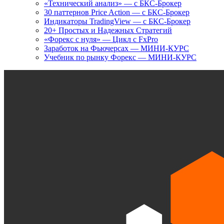
«Технический анализ» — с БКС-Брокер
30 паттернов Price Action — с БКС-Брокер
Индикаторы TradingView — с БКС-Брокер
20+ Простых и Надежных Стратегий
«Форекс с нуля» — Цикл с FxPro
Заработок на Фьючерсах — МИНИ-КУРС
Учебник по рынку Форекс — МИНИ-КУРС