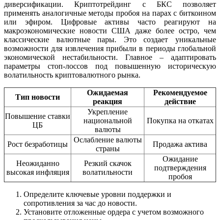
диверсификации. Криптотрейдинг с БКС позволяет
применять аналогичные методы пробоя на парах с биткоином
или эфиром. Цифровые активы часто реагируют на
макроэкономические новости США даже более остро, чем
классические валютные пары. Это создает уникальные
возможности для извлечения прибыли в периоды глобальной
экономической нестабильности. Главное – адаптировать
параметры стоп-лоссов под повышенную историческую
волатильность криптовалютного рынка.
Ожидаемая
Рекомендуемое
Тип новости
реакция
действие
Укрепление
Повышение ставки
национальной
Покупка на откатах
ЦБ
валюты
Ослабление валюты
Рост безработицы
Продажа актива
страны
Ожидание
Неожиданно
Резкий скачок
подтверждения
высокая инфляция
волатильности
пробоя
Определите ключевые уровни поддержки и
сопротивления за час до новости.
Установите отложенные ордера с учетом возможного