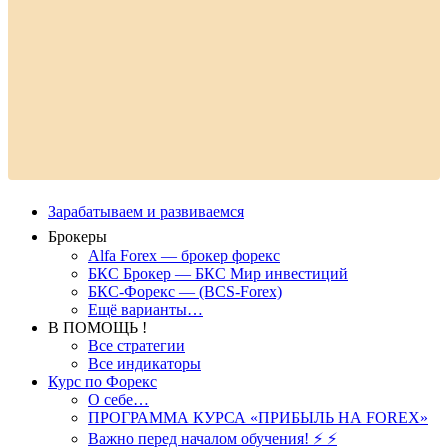
Зарабатываем и развиваемся
Брокеры
Alfa Forex — брокер форекс
БКС Брокер — БКС Мир инвестиций
БКС-Форекс — (BCS-Forex)
Ещё варианты…
В ПОМОЩЬ !
Все стратегии
Все индикаторы
Курс по Форекс
О себе…
ПРОГРАММА КУРСА «ПРИБЫЛЬ НА FOREX»
Важно перед началом обучения! ⚡ ⚡