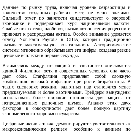
Данные по рынку труда, включая уровень безработицы и
количество созданных рабочих мест, не менее значимы.
Сильный отчет по занятости свидетельствует о здоровой
экономике и поддерживает курс национальной валюты.
Слабые показатели, наоборот, вызывают опасения рецессии и
приводят к распродажам актива. Особое внимание уделяется
отчету Non-Farm Payrolls в США, который традиционно
вызывает максимальную волатильность. Алгоритмические
системы мгновенно обрабатывают эти цифры, создавая резкие
ценовые всплески в первые секунды.
Взаимосвязь между инфляцией и занятостью описывается
кривой Филлипса, хотя в современных условиях она часто
дает сбои. Стагфляция представляет собой сложную
комбинацию высокой инфляции при росте безработицы. В
таких сценариях реакции валютных пар становятся менее
предсказуемыми и более хаотичными. Трейдеры вынуждены
использовать более широкие стоп-лоссы для защиты от
непредвиденных рыночных шумов. Анализ этих двух
факторов в совокупности дает более полную картину
экономического здоровья государства.
Цифровые активы также демонстрируют чувствительность к
макроэкономическим релизам, особенно к данным по