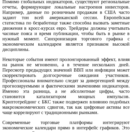
Помимо глобальных индикаторов, существуют региональные
отчеты, формирующие локальные настроения инвесторов.
Например, данные по розничным продажам в США часто
задают тон всей американской сессии. Европейская
статистика по безработице также способна вызвать заметные
движения в кросс-курсах евро. Трейдеры должны учитывать
часовые пояса и время публикации, чтобы быть в рынке в
нужный момент. Синхронизация торгового графика с
экономическим календарем является признаком высокой
дисциплины.
Некоторые события имеют пролонгированный эффект, влияя
на рынок не мгновенно, а в течение нескольких дней.
Пересмотр предыдущих значений ВВП или инфляции может
скорректировать долгосрочные ожидания участников.
Профессионалы внимательно следят за дивергенцией между
прогнозируемыми и фактическими значениями индикаторов.
Именно эта разница, а не абсолютные цифры, часто
становится катализатором мощных импульсов.
Криптотрейдинг с БКС также подвержен влиянию подобных
макроэкономических сдвигов, так как цифровые активы все
чаще коррелируют с традиционными рынками.
Современные торговые платформы интегрируют
экономические календари прямо в интерфейс графиков. Это