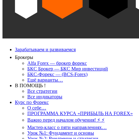
Зарабатываем и развиваемся
Брокеры
Alfa Forex — брокер форекс
БКС Брокер — БКС Мир инвестиций
БКС-Форекс — (BCS-Forex)
Ещё варианты…
В ПОМОЩЬ !
Все стратегии
Все индикаторы
Курс по Форекс
О себе…
ПРОГРАММА КУРСА «ПРИБЫЛЬ НА FOREX»
Важно перед началом обучения! ⚡ ⚡
Мастер-класс о пяти направлениях…
Урок №1: Фундамент и основы
Урок №2: Внедрение и стратегии