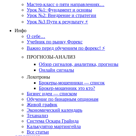
Мастер-класс о пяти направлениях…
Урок №1: Фундамент и основы
Урок №2: Внедрение и стратегии
Урок №3 Пути к результату ⚡️
Инфо
О себе…
Учебник по рынку Форекс
Важно перед обучением по форекс! ⚡
ПРОГНОЗЫ-АНАЛИЗ
Обзор сигналов, аналитика, прогнозы
Онлайн сигналы
Лохотроны
Брокеры-мошенники — список
Брокер-мошенник это кто?
Бизнес идеи — списком
Обучение по бинарным опционам
Живой график
Экономический календарь
Теханализ
Система Оскара Грайнда
Калькулятор мартингейла
Все статьи