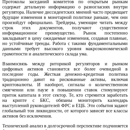
Протоколы заседаний комитетов по открытым рынкам
содержат детальную информацию о разногласиях внутри
регулятора. Наличие диссидентских мнений часто предвещает
будущие изменения в монетарной политике раньше, чем они
произойдут официально. Трейдеры, умеющие читать между
строк этих документов, получают существенное
информационное преимущество. Рынок постепенно
закладывает в цену ожидаемые изменения, создавая плавные,
но устойчивые тренды. Работа с такими фундаментальными
данными требует высокого уровня макроэкономической
грамотности и аналитического склада ума.
Взаимосвязь между риторикой регуляторов и рынком
цифровых активов становится все более очевидной в
последние годы. Жесткая денежно-кредитная политика
традиционно давит на рискованные активы, включая
криптовалюты. И наоборот, сигналы о количественном
смягчении или паузе в повышении ставок стимулируют
приток капитала в этот сектор. Те, кто стремится заработать
на крипте с БКС, обязаны мониторить календарь
выступлений руководителей ФРС и ЕЦБ. Эти события задают
глобальный тон ликвидности, от которого зависят все классы
активов без исключения.
Технический анализ в долгосрочной перспективе подчиняется