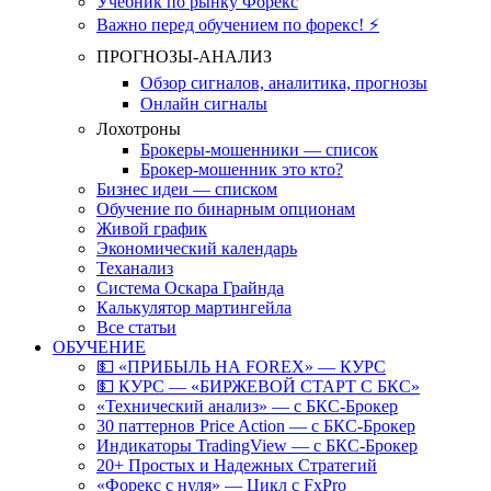
Учебник по рынку Форекс
Важно перед обучением по форекс! ⚡
ПРОГНОЗЫ-АНАЛИЗ
Обзор сигналов, аналитика, прогнозы
Онлайн сигналы
Лохотроны
Брокеры-мошенники — список
Брокер-мошенник это кто?
Бизнес идеи — списком
Обучение по бинарным опционам
Живой график
Экономический календарь
Теханализ
Система Оскара Грайнда
Калькулятор мартингейла
Все статьи
ОБУЧЕНИЕ
💵 «ПРИБЫЛЬ НА FOREX» — КУРС
💵 КУРС — «БИРЖЕВОЙ СТАРТ С БКС»
«Технический анализ» — с БКС-Брокер
30 паттернов Price Action — с БКС-Брокер
Индикаторы TradingView — с БКС-Брокер
20+ Простых и Надежных Стратегий
«Форекс с нуля» — Цикл с FxPro