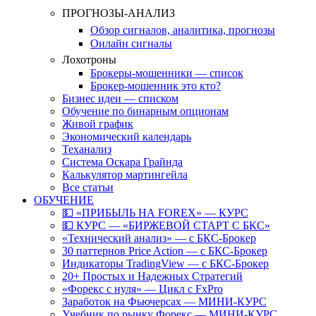
ПРОГНОЗЫ-АНАЛИЗ
Обзор сигналов, аналитика, прогнозы
Онлайн сигналы
Лохотроны
Брокеры-мошенники — список
Брокер-мошенник это кто?
Бизнес идеи — списком
Обучение по бинарным опционам
Живой график
Экономический календарь
Теханализ
Система Оскара Грайнда
Калькулятор мартингейла
Все статьи
ОБУЧЕНИЕ
💵 «ПРИБЫЛЬ НА FOREX» — КУРС
💵 КУРС — «БИРЖЕВОЙ СТАРТ С БКС»
«Технический анализ» — с БКС-Брокер
30 паттернов Price Action — с БКС-Брокер
Индикаторы TradingView — с БКС-Брокер
20+ Простых и Надежных Стратегий
«Форекс с нуля» — Цикл с FxPro
Заработок на Фьючерсах — МИНИ-КУРС
Учебник по рынку Форекс — МИНИ-КУРС