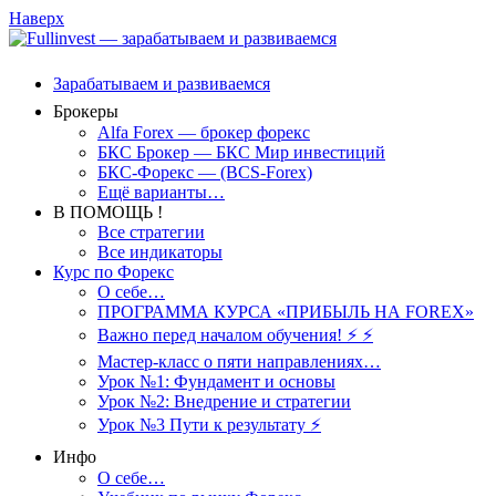
Наверх
Зарабатываем и развиваемся
Брокеры
Alfa Forex — брокер форекс
БКС Брокер — БКС Мир инвестиций
БКС-Форекс — (BCS-Forex)
Ещё варианты…
В ПОМОЩЬ !
Все стратегии
Все индикаторы
Курс по Форекс
О себе…
ПРОГРАММА КУРСА «ПРИБЫЛЬ НА FOREX»
Важно перед началом обучения! ⚡ ⚡
Мастер-класс о пяти направлениях…
Урок №1: Фундамент и основы
Урок №2: Внедрение и стратегии
Урок №3 Пути к результату ⚡️
Инфо
О себе…