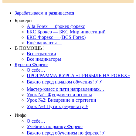
Зарабатываем и развиваемся
Брокеры
Alfa Forex — брокер форекс
БКС Брокер — БКС Мир инвестиций
БКС-Форекс — (BCS-Forex)
Ещё варианты…
В ПОМОЩЬ !
Все стратегии
Все индикаторы
Курс по Форекс
О себе…
ПРОГРАММА КУРСА «ПРИБЫЛЬ НА FOREX»
Важно перед началом обучения! ⚡ ⚡
Мастер-класс о пяти направлениях…
Урок №1: Фундамент и основы
Урок №2: Внедрение и стратегии
Урок №3 Пути к результату ⚡️
Инфо
О себе…
Учебник по рынку Форекс
Важно перед обучением по форекс! ⚡