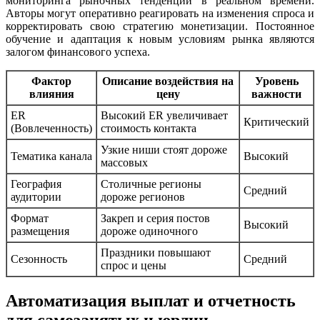
мониторинга рыночных тенденций в реальном времени.
Авторы могут оперативно реагировать на изменения спроса и
корректировать свою стратегию монетизации. Постоянное
обучение и адаптация к новым условиям рынка являются
залогом финансового успеха.
Фактор
Описание воздействия на
Уровень
влияния
цену
важности
ER
Высокий ER увеличивает
Критический
(Вовлеченность)
стоимость контакта
Узкие ниши стоят дороже
Тематика канала
Высокий
массовых
География
Столичные регионы
Средний
аудитории
дороже регионов
Формат
Закреп и серия постов
Высокий
размещения
дороже одиночного
Праздники повышают
Сезонность
Средний
спрос и цены
Автоматизация выплат и отчетность
для самозанятых и юрлиц