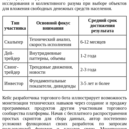
исследования и коллективного разума при выборе объектов
для вложения свободных денежных средств населения.
Средний срок
Тип
Основной фокус
достижения
участника
внимания
результата
Технический анализ,
Скальпер
6-12 месяцев
скорость исполнения
Дей-
Внутридневные
1-2 года
трейдер
паттерны, объемы
Свинг-
Трендовые движения,
2-3 года
трейдер
новости
Фундаментальные
Инвестор
3-5 лет и более
показатели, дивиденды
Кейс разработчика торгового бота иллюстрирует возможность
монетизации технических навыков через создание и продажу
программных продуктов другим участникам торгового
сообщества платформы. Начав с бесплатного распространения
простых скриптов для сбора данных, автор постепенно
усложнял функционал своих разработок по запросам
пользователей форумов и каналов связи. Монетизация