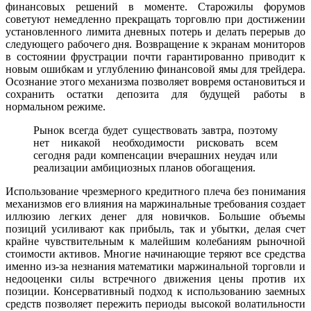
финансовых решений в моменте. Старожилы форумов
советуют немедленно прекращать торговлю при достижении
установленного лимита дневных потерь и делать перерыв до
следующего рабочего дня. Возвращение к экранам мониторов
в состоянии фрустрации почти гарантированно приводит к
новым ошибкам и углублению финансовой ямы для трейдера.
Осознание этого механизма позволяет вовремя остановиться и
сохранить остатки депозита для будущей работы в
нормальном режиме.
Рынок всегда будет существовать завтра, поэтому
нет никакой необходимости рисковать всем
сегодня ради компенсации вчерашних неудач или
реализации амбициозных планов обогащения.
Использование чрезмерного кредитного плеча без понимания
механизмов его влияния на маржинальные требования создает
иллюзию легких денег для новичков. Большие объемы
позиций усиливают как прибыль, так и убытки, делая счет
крайне чувствительным к малейшим колебаниям рыночной
стоимости активов. Многие начинающие теряют все средства
именно из-за незнания математики маржинальной торговли и
недооценки силы встречного движения цены против их
позиции. Консервативный подход к использованию заемных
средств позволяет пережить периоды высокой волатильности