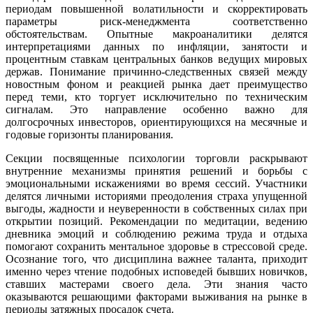
периодам повышенной волатильности и скорректировать
параметры риск-менеджмента соответственно
обстоятельствам. Опытные макроаналитики делятся
интерпретациями данных по инфляции, занятости и
процентным ставкам центральных банков ведущих мировых
держав. Понимание причинно-следственных связей между
новостным фоном и реакцией рынка дает преимущество
перед теми, кто торгует исключительно по техническим
сигналам. Это направление особенно важно для
долгосрочных инвесторов, ориентирующихся на месячные и
годовые горизонты планирования.
Секции посвященные психологии торговли раскрывают
внутренние механизмы принятия решений и борьбы с
эмоциональными искажениями во время сессий. Участники
делятся личными историями преодоления страха упущенной
выгоды, жадности и неуверенности в собственных силах при
открытии позиций. Рекомендации по медитации, ведению
дневника эмоций и соблюдению режима труда и отдыха
помогают сохранить ментальное здоровье в стрессовой среде.
Осознание того, что дисциплина важнее таланта, приходит
именно через чтение подобных исповедей бывших новичков,
ставших мастерами своего дела. Эти знания часто
оказываются решающими факторами выживания на рынке в
периоды затяжных просадок счета.