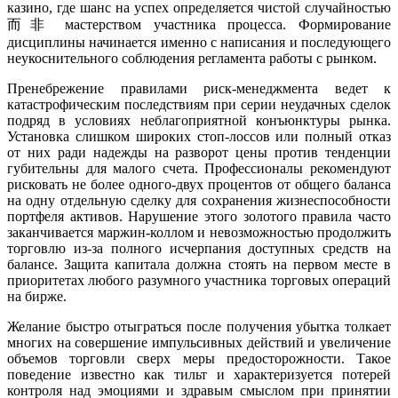
казино, где шанс на успех определяется чистой случайностью
而非 мастерством участника процесса. Формирование
дисциплины начинается именно с написания и последующего
неукоснительного соблюдения регламента работы с рынком.
Пренебрежение правилами риск-менеджмента ведет к
катастрофическим последствиям при серии неудачных сделок
подряд в условиях неблагоприятной конъюнктуры рынка.
Установка слишком широких стоп-лоссов или полный отказ
от них ради надежды на разворот цены против тенденции
губительны для малого счета. Профессионалы рекомендуют
рисковать не более одного-двух процентов от общего баланса
на одну отдельную сделку для сохранения жизнеспособности
портфеля активов. Нарушение этого золотого правила часто
заканчивается маржин-коллом и невозможностью продолжить
торговлю из-за полного исчерпания доступных средств на
балансе. Защита капитала должна стоять на первом месте в
приоритетах любого разумного участника торговых операций
на бирже.
Желание быстро отыграться после получения убытка толкает
многих на совершение импульсивных действий и увеличение
объемов торговли сверх меры предосторожности. Такое
поведение известно как тильт и характеризуется потерей
контроля над эмоциями и здравым смыслом при принятии