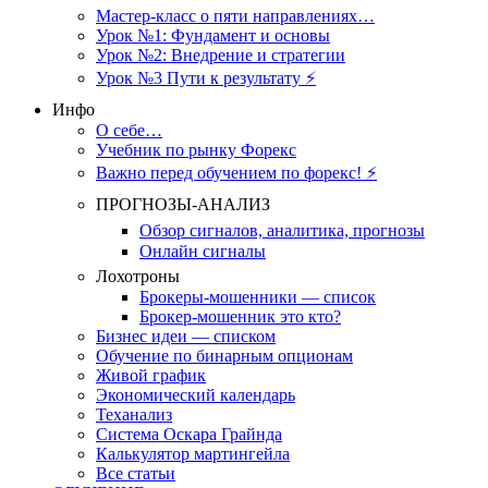
Мастер-класс о пяти направлениях…
Урок №1: Фундамент и основы
Урок №2: Внедрение и стратегии
Урок №3 Пути к результату ⚡️
Инфо
О себе…
Учебник по рынку Форекс
Важно перед обучением по форекс! ⚡
ПРОГНОЗЫ-АНАЛИЗ
Обзор сигналов, аналитика, прогнозы
Онлайн сигналы
Лохотроны
Брокеры-мошенники — список
Брокер-мошенник это кто?
Бизнес идеи — списком
Обучение по бинарным опционам
Живой график
Экономический календарь
Теханализ
Система Оскара Грайнда
Калькулятор мартингейла
Все статьи