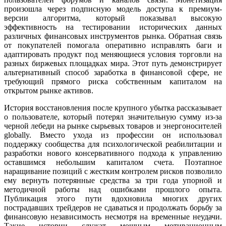
произошла через подписную модель доступа к премиум-
версии алгоритма, который показывал высокую
эффективность на тестировании исторических данных
различных финансовых инструментов рынка. Обратная связь
от покупателей помогала оперативно исправлять баги и
адаптировать продукт под меняющиеся условия торговли на
разных биржевых площадках мира. Этот путь демонстрирует
альтернативный способ заработка в финансовой сфере, не
требующий прямого риска собственным капиталом на
открытом рынке активов.
История восстановления после крупного убытка рассказывает
о пользователе, который потерял значительную сумму из-за
черной лебеди на рынке сырьевых товаров и энергоносителей
globally. Вместо ухода из профессии он использовал
поддержку сообщества для психологической реабилитации и
разработки нового консервативного подхода к управлению
оставшимся небольшим капиталом счета. Поэтапное
наращивание позиций с жестким контролем рисков позволило
ему вернуть потерянные средства за три года упорной и
методичной работы над ошибками прошлого опыта.
Публикация этого пути вдохновила многих других
пострадавших трейдеров не сдаваться и продолжать борьбу за
финансовую независимость несмотря на временные неудачи.
Такие истории служат мощным мотивационным