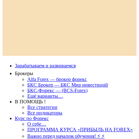
Зарабатываем и развиваемся
Брокеры
Alfa Forex — брокер форекс
БКС Брокер — БКС Мир инвестиций
БКС-Форекс — (BCS-Forex)
Ещё варианты…
В ПОМОЩЬ !
Все стратегии
Все индикаторы
Курс по Форекс
О себе…
ПРОГРАММА КУРСА «ПРИБЫЛЬ НА FOREX»
Важно перед началом обучения! ⚡ ⚡