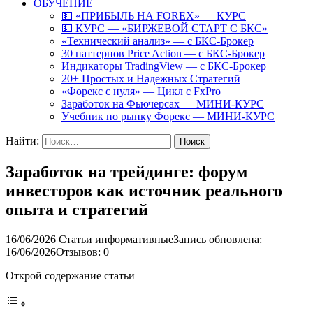
ОБУЧЕНИЕ
💵 «ПРИБЫЛЬ НА FOREX» — КУРС
💵 КУРС — «БИРЖЕВОЙ СТАРТ С БКС»
«Технический анализ» — с БКС-Брокер
30 паттернов Price Action — с БКС-Брокер
Индикаторы TradingView — с БКС-Брокер
20+ Простых и Надежных Стратегий
«Форекс с нуля» — Цикл с FxPro
Заработок на Фьючерсах — МИНИ-КУРС
Учебник по рынку Форекс — МИНИ-КУРС
Найти:
Заработок на трейдинге: форум
инвесторов как источник реального
опыта и стратегий
16/06/2026
Статьи информативные
Запись обновлена:
16/06/2026
Отзывов: 0
Открой содержание статьи