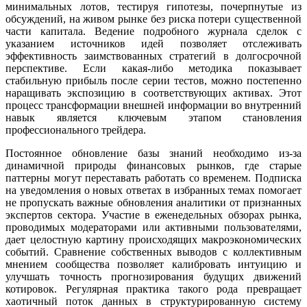
минимальных лотов, тестируя гипотезы, почерпнутые из
обсуждений, на живом рынке без риска потери существенной
части капитала. Ведение подробного журнала сделок с
указанием источников идей позволяет отслеживать
эффективность заимствованных стратегий в долгосрочной
перспективе. Если какая-либо методика показывает
стабильную прибыль после серии тестов, можно постепенно
наращивать экспозицию в соответствующих активах. Этот
процесс трансформации внешней информации во внутренний
навык является ключевым этапом становления
профессионального трейдера.
Постоянное обновление базы знаний необходимо из-за
динамичной природы финансовых рынков, где старые
паттерны могут переставать работать со временем. Подписка
на уведомления о новых ответах в избранных темах помогает
не пропускать важные обновления аналитики от признанных
экспертов сектора. Участие в еженедельных обзорах рынка,
проводимых модераторами или активными пользователями,
дает целостную картину происходящих макроэкономических
событий. Сравнение собственных выводов с коллективным
мнением сообщества позволяет калибровать интуицию и
улучшать точность прогнозирования будущих движений
котировок. Регулярная практика такого рода превращает
хаотичный поток данных в структурированную систему