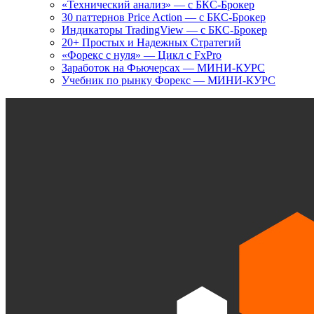
«Технический анализ» — с БКС-Брокер
30 паттернов Price Action — с БКС-Брокер
Индикаторы TradingView — с БКС-Брокер
20+ Простых и Надежных Стратегий
«Форекс с нуля» — Цикл с FxPro
Заработок на Фьючерсах — МИНИ-КУРС
Учебник по рынку Форекс — МИНИ-КУРС