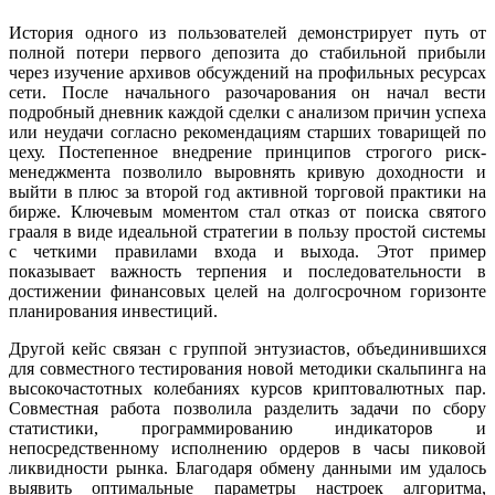
История одного из пользователей демонстрирует путь от
полной потери первого депозита до стабильной прибыли
через изучение архивов обсуждений на профильных ресурсах
сети. После начального разочарования он начал вести
подробный дневник каждой сделки с анализом причин успеха
или неудачи согласно рекомендациям старших товарищей по
цеху. Постепенное внедрение принципов строгого риск-
менеджмента позволило выровнять кривую доходности и
выйти в плюс за второй год активной торговой практики на
бирже. Ключевым моментом стал отказ от поиска святого
грааля в виде идеальной стратегии в пользу простой системы
с четкими правилами входа и выхода. Этот пример
показывает важность терпения и последовательности в
достижении финансовых целей на долгосрочном горизонте
планирования инвестиций.
Другой кейс связан с группой энтузиастов, объединившихся
для совместного тестирования новой методики скальпинга на
высокочастотных колебаниях курсов криптовалютных пар.
Совместная работа позволила разделить задачи по сбору
статистики, программированию индикаторов и
непосредственному исполнению ордеров в часы пиковой
ликвидности рынка. Благодаря обмену данными им удалось
выявить оптимальные параметры настроек алгоритма,