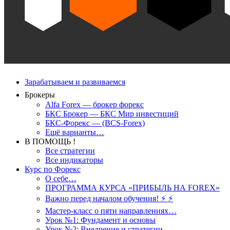
Зарабатываем и развиваемся
Брокеры
Alfa Forex — брокер форекс
БКС Брокер — БКС Мир инвестиций
БКС-Форекс — (BCS-Forex)
Ещё варианты…
В ПОМОЩЬ !
Все стратегии
Все индикаторы
Курс по Форекс
О себе…
ПРОГРАММА КУРСА «ПРИБЫЛЬ НА FOREX»
Важно перед началом обучения! ⚡ ⚡
Мастер-класс о пяти направлениях…
Урок №1: Фундамент и основы
Урок №2: Внедрение и стратегии