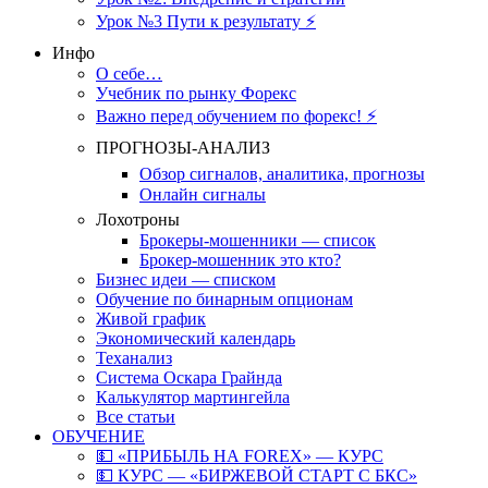
Урок №3 Пути к результату ⚡️
Инфо
О себе…
Учебник по рынку Форекс
Важно перед обучением по форекс! ⚡
ПРОГНОЗЫ-АНАЛИЗ
Обзор сигналов, аналитика, прогнозы
Онлайн сигналы
Лохотроны
Брокеры-мошенники — список
Брокер-мошенник это кто?
Бизнес идеи — списком
Обучение по бинарным опционам
Живой график
Экономический календарь
Теханализ
Система Оскара Грайнда
Калькулятор мартингейла
Все статьи
ОБУЧЕНИЕ
💵 «ПРИБЫЛЬ НА FOREX» — КУРС
💵 КУРС — «БИРЖЕВОЙ СТАРТ С БКС»