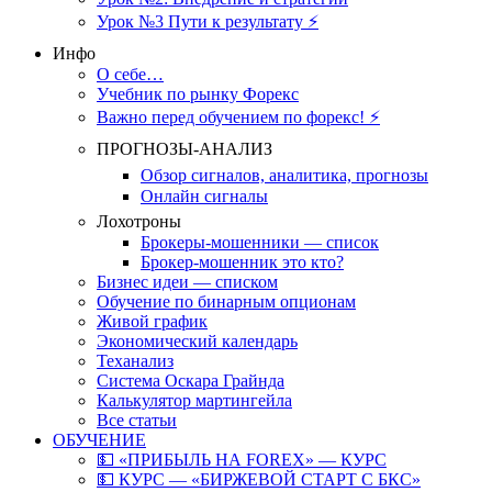
Урок №3 Пути к результату ⚡️
Инфо
О себе…
Учебник по рынку Форекс
Важно перед обучением по форекс! ⚡
ПРОГНОЗЫ-АНАЛИЗ
Обзор сигналов, аналитика, прогнозы
Онлайн сигналы
Лохотроны
Брокеры-мошенники — список
Брокер-мошенник это кто?
Бизнес идеи — списком
Обучение по бинарным опционам
Живой график
Экономический календарь
Теханализ
Система Оскара Грайнда
Калькулятор мартингейла
Все статьи
ОБУЧЕНИЕ
💵 «ПРИБЫЛЬ НА FOREX» — КУРС
💵 КУРС — «БИРЖЕВОЙ СТАРТ С БКС»