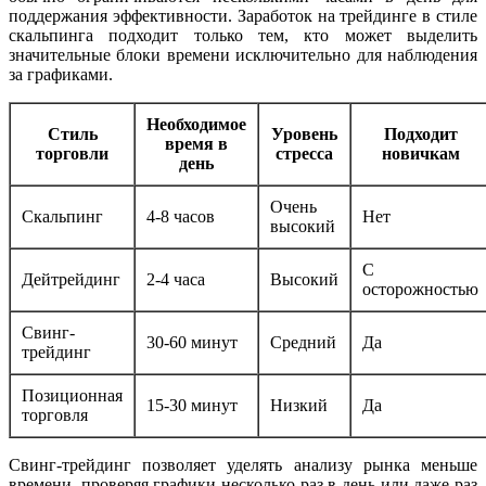
поддержания эффективности. Заработок на трейдинге в стиле
скальпинга подходит только тем, кто может выделить
значительные блоки времени исключительно для наблюдения
за графиками.
Необходимое
Стиль
Уровень
Подходит
время в
торговли
стресса
новичкам
день
Очень
Скальпинг
4-8 часов
Нет
высокий
С
Дейтрейдинг
2-4 часа
Высокий
осторожностью
Свинг-
30-60 минут
Средний
Да
трейдинг
Позиционная
15-30 минут
Низкий
Да
торговля
Свинг-трейдинг позволяет уделять анализу рынка меньше
времени, проверяя графики несколько раз в день или даже раз