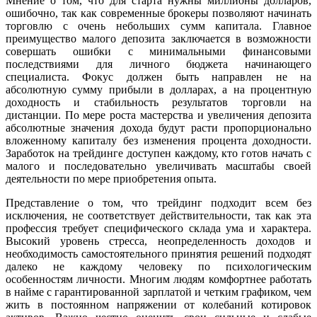
Мнение о том, что для старта нужны миллионы долларов,
ошибочно, так как современные брокеры позволяют начинать
торговлю с очень небольших сумм капитала. Главное
преимущество малого депозита заключается в возможности
совершать ошибки с минимальными финансовыми
последствиями для личного бюджета начинающего
специалиста. Фокус должен быть направлен не на
абсолютную сумму прибыли в долларах, а на процентную
доходность и стабильность результатов торговли на
дистанции. По мере роста мастерства и увеличения депозита
абсолютные значения дохода будут расти пропорционально
вложенному капиталу без изменения процента доходности.
Заработок на трейдинге доступен каждому, кто готов начать с
малого и последовательно увеличивать масштабы своей
деятельности по мере приобретения опыта.
Представление о том, что трейдинг подходит всем без
исключения, не соответствует действительности, так как эта
профессия требует специфического склада ума и характера.
Высокий уровень стресса, неопределенность доходов и
необходимость самостоятельного принятия решений подходят
далеко не каждому человеку по психологическим
особенностям личности. Многим людям комфортнее работать
в найме с гарантированной зарплатой и четким графиком, чем
жить в постоянном напряжении от колебаний котировок