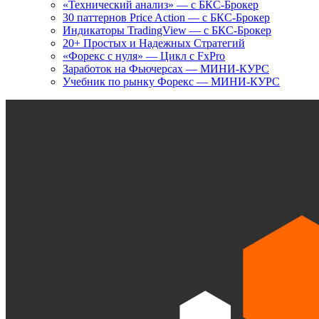
«Технический анализ» — с БКС-Брокер
30 паттернов Price Action — с БКС-Брокер
Индикаторы TradingView — с БКС-Брокер
20+ Простых и Надежных Стратегий
«Форекс с нуля» — Цикл с FxPro
Заработок на Фьючерсах — МИНИ-КУРС
Учебник по рынку Форекс — МИНИ-КУРС