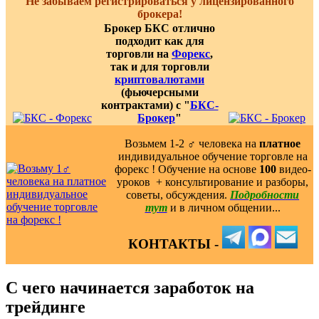
Не забываем регистрироваться у лицензированного
брокера!
Брокер БКС отлично
подходит как для
торговли на
Форекс
,
так и для торговли
криптовалютами
(фьючерсными
контрактами) с "
БКС-
Брокер
"
Возьмем 1-2 ‍♂️ человека на
платное
индивидуальное обучение торговле на
форекс ! Обучение на основе
100
видео-
уроков ️ + консультирование и разборы,
советы, обсуждения.
Подробности
тут
и в личном общении...
КОНТАКТЫ -
С чего начинается заработок на
трейдинге