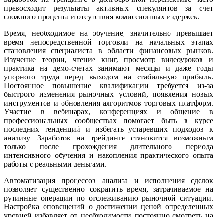
превосходит результаты активных спекулянтов за счет
сложного процента и отсутствия комиссионных издержек.
Время, необходимое на обучение, значительно превышает
время непосредственной торговли на начальных этапах
становления специалиста в области финансовых рынков.
Изучение теории, чтение книг, просмотр видеоуроков и
практика на демо-счетах занимают месяцы и даже годы
упорного труда перед выходом на стабильную прибыль.
Постоянное повышение квалификации требуется из-за
быстрого изменения рыночных условий, появления новых
инструментов и обновления алгоритмов торговых платформ.
Участие в вебинарах, конференциях и общение в
профессиональных сообществах помогает быть в курсе
последних тенденций и избегать устаревших подходов к
анализу. Заработок на трейдинге становится возможным
только после прохождения длительного периода
интенсивного обучения и накопления практического опыта
работы с реальными деньгами.
Автоматизация процессов анализа и исполнения сделок
позволяет существенно сократить время, затрачиваемое на
рутинные операции по отслеживанию рыночной ситуации.
Настройка оповещений о достижении ценой определенных
уровней избавляет от необходимости постоянно смотреть на