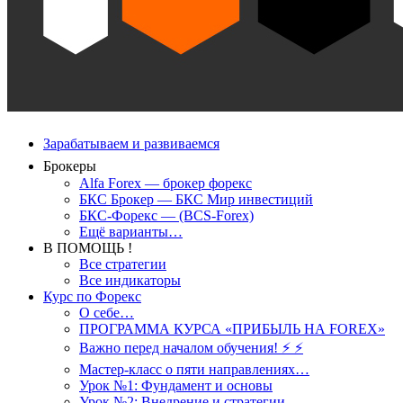
Зарабатываем и развиваемся
Брокеры
Alfa Forex — брокер форекс
БКС Брокер — БКС Мир инвестиций
БКС-Форекс — (BCS-Forex)
Ещё варианты…
В ПОМОЩЬ !
Все стратегии
Все индикаторы
Курс по Форекс
О себе…
ПРОГРАММА КУРСА «ПРИБЫЛЬ НА FOREX»
Важно перед началом обучения! ⚡ ⚡
Мастер-класс о пяти направлениях…
Урок №1: Фундамент и основы
Урок №2: Внедрение и стратегии