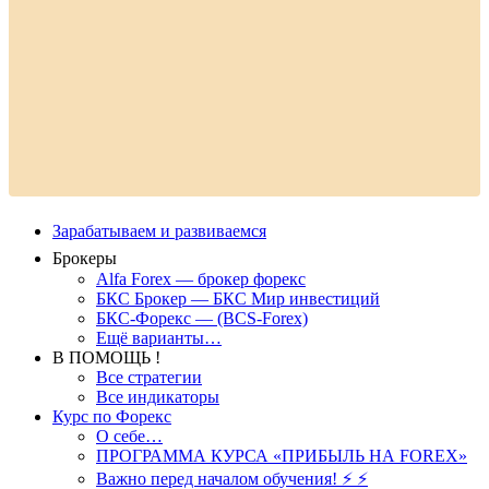
Зарабатываем и развиваемся
Брокеры
Alfa Forex — брокер форекс
БКС Брокер — БКС Мир инвестиций
БКС-Форекс — (BCS-Forex)
Ещё варианты…
В ПОМОЩЬ !
Все стратегии
Все индикаторы
Курс по Форекс
О себе…
ПРОГРАММА КУРСА «ПРИБЫЛЬ НА FOREX»
Важно перед началом обучения! ⚡ ⚡