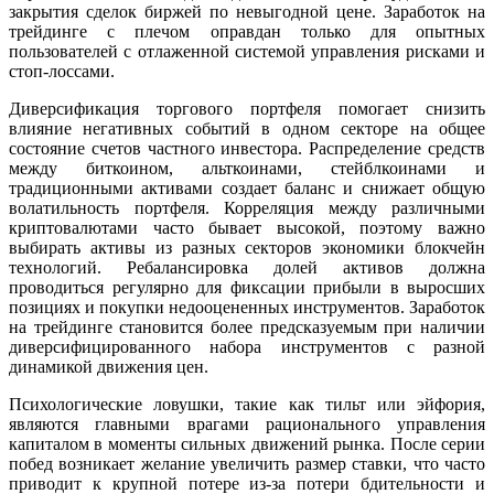
закрытия сделок биржей по невыгодной цене. Заработок на
трейдинге с плечом оправдан только для опытных
пользователей с отлаженной системой управления рисками и
стоп-лоссами.
Диверсификация торгового портфеля помогает снизить
влияние негативных событий в одном секторе на общее
состояние счетов частного инвестора. Распределение средств
между биткоином, альткоинами, стейблкоинами и
традиционными активами создает баланс и снижает общую
волатильность портфеля. Корреляция между различными
криптовалютами часто бывает высокой, поэтому важно
выбирать активы из разных секторов экономики блокчейн
технологий. Ребалансировка долей активов должна
проводиться регулярно для фиксации прибыли в выросших
позициях и покупки недооцененных инструментов. Заработок
на трейдинге становится более предсказуемым при наличии
диверсифицированного набора инструментов с разной
динамикой движения цен.
Психологические ловушки, такие как тильт или эйфория,
являются главными врагами рационального управления
капиталом в моменты сильных движений рынка. После серии
побед возникает желание увеличить размер ставки, что часто
приводит к крупной потере из-за потери бдительности и