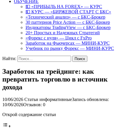
ОБУЧЕНИЕ
💵 «ПРИБЫЛЬ НА FOREX» — КУРС
💵 КУРС — «БИРЖЕВОЙ СТАРТ С БКС»
«Технический анализ» — с БКС-Брокер
30 паттернов Price Action — с БКС-Брокер
Индикаторы TradingView — с БКС-Брокер
20+ Простых и Надежных Стратегий
«Форекс с нуля» — Цикл с FxPro
Заработок на Фьючерсах — МИНИ-КУРС
Учебник по рынку Форекс — МИНИ-КУРС
Найти:
Заработок на трейдинге: как
превратить торговлю в источник
дохода
10/06/2026
Статьи информативные
Запись обновлена:
10/06/2026
Отзывов: 0
Открой содержание статьи