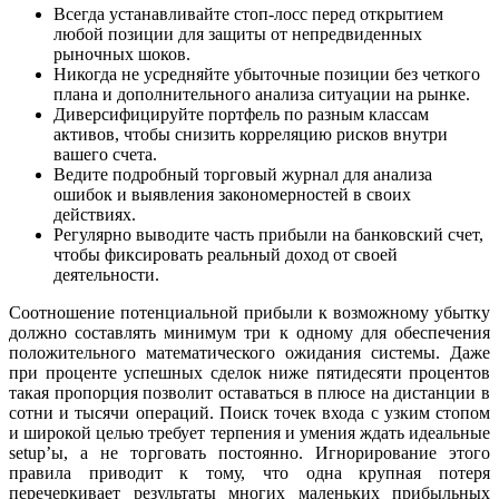
Всегда устанавливайте стоп-лосс перед открытием
любой позиции для защиты от непредвиденных
рыночных шоков.
Никогда не усредняйте убыточные позиции без четкого
плана и дополнительного анализа ситуации на рынке.
Диверсифицируйте портфель по разным классам
активов, чтобы снизить корреляцию рисков внутри
вашего счета.
Ведите подробный торговый журнал для анализа
ошибок и выявления закономерностей в своих
действиях.
Регулярно выводите часть прибыли на банковский счет,
чтобы фиксировать реальный доход от своей
деятельности.
Соотношение потенциальной прибыли к возможному убытку
должно составлять минимум три к одному для обеспечения
положительного математического ожидания системы. Даже
при проценте успешных сделок ниже пятидесяти процентов
такая пропорция позволит оставаться в плюсе на дистанции в
сотни и тысячи операций. Поиск точек входа с узким стопом
и широкой целью требует терпения и умения ждать идеальные
setup’ы, а не торговать постоянно. Игнорирование этого
правила приводит к тому, что одна крупная потеря
перечеркивает результаты многих маленьких прибыльных