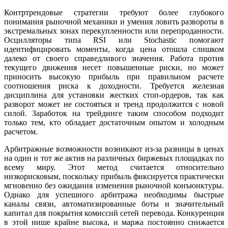
Контртрендовые стратегии требуют более глубокого
понимания рыночной механики и умения ловить развороты в
экстремальных зонах перекупленности или перепроданности.
Осцилляторы типа RSI или Stochastic помогают
идентифицировать моменты, когда цена отошла слишком
далеко от своего справедливого значения. Работа против
текущего движения несет повышенные риски, но может
приносить высокую прибыль при правильном расчете
соотношения риска к доходности. Требуется железная
дисциплина для установки жестких стоп-ордеров, так как
разворот может не состояться и тренд продолжится с новой
силой. Заработок на трейдинге таким способом подходит
только тем, кто обладает достаточным опытом и холодным
расчетом.
Арбитражные возможности возникают из-за разницы в ценах
на один и тот же актив на различных биржевых площадках по
всему миру. Этот метод считается относительно
низкорисковым, поскольку прибыль фиксируется практически
мгновенно без ожидания изменения рыночной конъюнктуры.
Однако для успешного арбитража необходимы быстрые
каналы связи, автоматизированные боты и значительный
капитал для покрытия комиссий сетей перевода. Конкуренция
в этой нише крайне высока, и маржа постоянно снижается