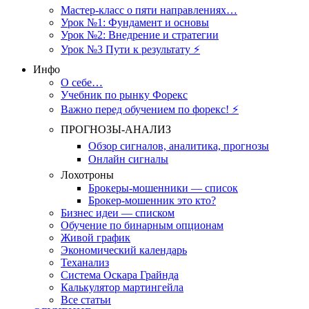
Мастер-класс о пяти направлениях…
Урок №1: Фундамент и основы
Урок №2: Внедрение и стратегии
Урок №3 Пути к результату ⚡️
Инфо
О себе…
Учебник по рынку Форекс
Важно перед обучением по форекс! ⚡
ПРОГНОЗЫ-АНАЛИЗ
Обзор сигналов, аналитика, прогнозы
Онлайн сигналы
Лохотроны
Брокеры-мошенники — список
Брокер-мошенник это кто?
Бизнес идеи — списком
Обучение по бинарным опционам
Живой график
Экономический календарь
Теханализ
Система Оскара Грайнда
Калькулятор мартингейла
Все статьи