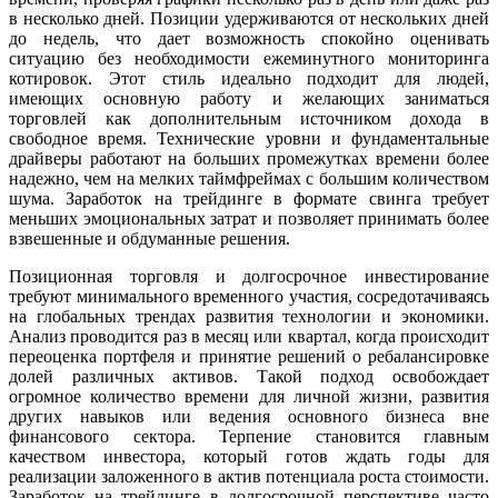
в несколько дней. Позиции удерживаются от нескольких дней
до недель, что дает возможность спокойно оценивать
ситуацию без необходимости ежеминутного мониторинга
котировок. Этот стиль идеально подходит для людей,
имеющих основную работу и желающих заниматься
торговлей как дополнительным источником дохода в
свободное время. Технические уровни и фундаментальные
драйверы работают на больших промежутках времени более
надежно, чем на мелких таймфреймах с большим количеством
шума. Заработок на трейдинге в формате свинга требует
меньших эмоциональных затрат и позволяет принимать более
взвешенные и обдуманные решения.
Позиционная торговля и долгосрочное инвестирование
требуют минимального временного участия, сосредотачиваясь
на глобальных трендах развития технологии и экономики.
Анализ проводится раз в месяц или квартал, когда происходит
переоценка портфеля и принятие решений о ребалансировке
долей различных активов. Такой подход освобождает
огромное количество времени для личной жизни, развития
других навыков или ведения основного бизнеса вне
финансового сектора. Терпение становится главным
качеством инвестора, который готов ждать годы для
реализации заложенного в актив потенциала роста стоимости.
Заработок на трейдинге в долгосрочной перспективе часто