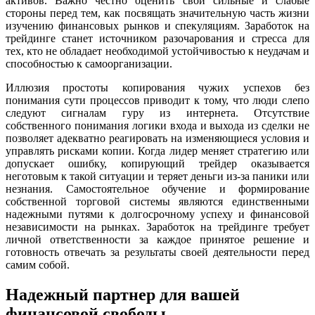
активов. Важно честно оценить свои сильные и слабые
стороны перед тем, как посвящать значительную часть жизни
изучению финансовых рынков и спекуляциям. Заработок на
трейдинге станет источником разочарования и стресса для
тех, кто не обладает необходимой устойчивостью к неудачам и
способностью к самоорганизации.
Иллюзия простоты копирования чужих успехов без
понимания сути процессов приводит к тому, что люди слепо
следуют сигналам гуру из интернета. Отсутствие
собственного понимания логики входа и выхода из сделки не
позволяет адекватно реагировать на изменяющиеся условия и
управлять рисками копии. Когда лидер меняет стратегию или
допускает ошибку, копирующий трейдер оказывается
неготовым к такой ситуации и теряет деньги из-за паники или
незнания. Самостоятельное обучение и формирование
собственной торговой системы являются единственными
надежными путями к долгосрочному успеху и финансовой
независимости на рынках. Заработок на трейдинге требует
личной ответственности за каждое принятое решение и
готовность отвечать за результаты своей деятельности перед
самим собой.
Надежный партнер для вашей
финансовой свободы