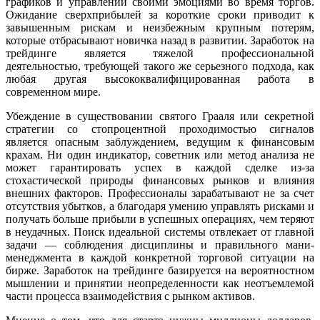
графиков и управлении своими эмоциями во время торгов.
Ожидание сверхприбылей за короткие сроки приводит к
завышенным рискам и неизбежным крупным потерям,
которые отбрасывают новичка назад в развитии. Заработок на
трейдинге является тяжелой профессиональной
деятельностью, требующей такого же серьезного подхода, как
любая другая высококвалифицированная работа в
современном мире.
Убеждение в существовании святого Грааля или секретной
стратегии со стопроцентной проходимостью сигналов
является опасным заблуждением, ведущим к финансовым
крахам. Ни один индикатор, советник или метод анализа не
может гарантировать успех в каждой сделке из-за
стохастической природы финансовых рынков и влияния
внешних факторов. Профессионалы зарабатывают не за счет
отсутствия убытков, а благодаря умению управлять рисками и
получать больше прибыли в успешных операциях, чем теряют
в неудачных. Поиск идеальной системы отвлекает от главной
задачи — соблюдения дисциплины и правильного мани-
менеджмента в каждой конкретной торговой ситуации на
бирже. Заработок на трейдинге базируется на вероятностном
мышлении и принятии неопределенности как неотъемлемой
части процесса взаимодействия с рынком активов.